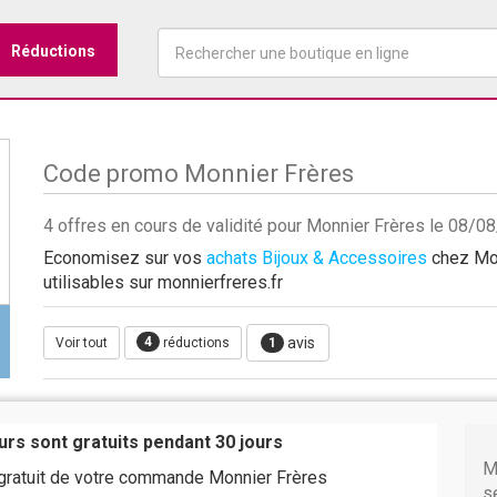
Réductions
Code promo Monnier Frères
4 offres en cours de validité pour Monnier Frères le 08/0
Economisez sur vos
achats Bijoux & Accessoires
chez Mon
utilisables sur monnierfreres.fr
4
avis
Voir tout
réductions
1
urs sont gratuits pendant 30 jours
M
 gratuit de votre commande Monnier Frères
s