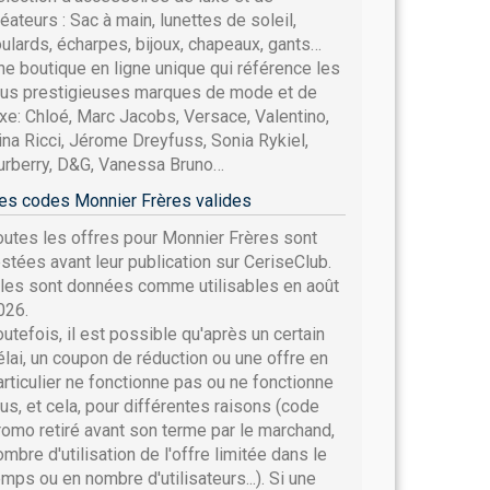
réateurs : Sac à main, lunettes de soleil,
oulards, écharpes, bijoux, chapeaux, gants…
ne boutique en ligne unique qui référence les
lus prestigieuses marques de mode et de
uxe: Chloé, Marc Jacobs, Versace, Valentino,
ina Ricci, Jérome Dreyfuss, Sonia Rykiel,
urberry, D&G, Vanessa Bruno…
es codes Monnier Frères valides
outes les offres pour Monnier Frères sont
estées avant leur publication sur CeriseClub.
lles sont données comme utilisables en août
026.
outefois, il est possible qu'après un certain
élai, un coupon de réduction ou une offre en
articulier ne fonctionne pas ou ne fonctionne
lus, et cela, pour différentes raisons (code
romo retiré avant son terme par le marchand,
ombre d'utilisation de l'offre limitée dans le
emps ou en nombre d'utilisateurs...). Si une