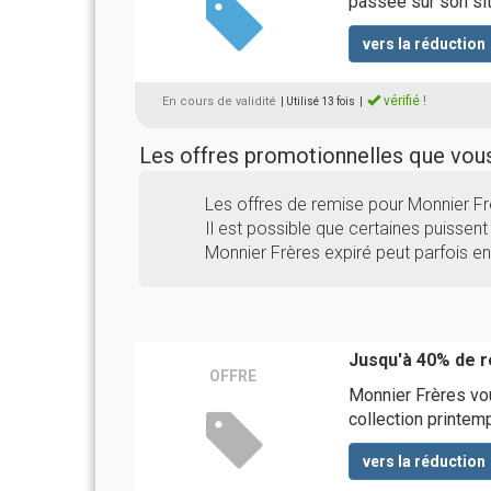
passée sur son si
vers la réduction
vérifié !
En cours de validité
| Utilisé 13 fois
|
Les offres promotionnelles que vo
Les offres de remise pour Monnier F
Il est possible que certaines puissent 
Monnier Frères expiré peut parfois e
Jusqu'à 40% de ré
OFFRE
Monnier Frères vou
collection printem
vers la réduction