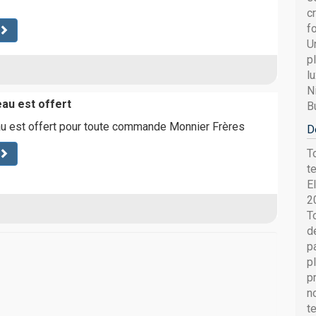
c
f
U
p
l
N
au est offert
B
u est offert pour toute commande Monnier Frères
D
T
t
E
2
T
d
p
p
p
n
t