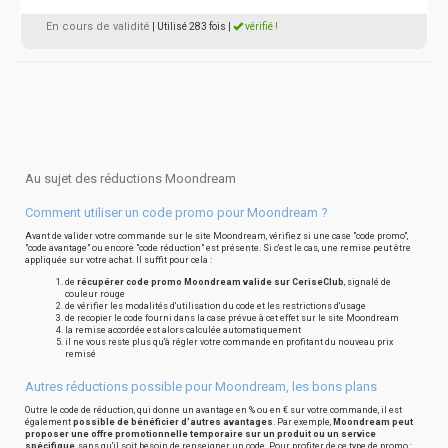
En cours de validité
| Utilisé 283 fois
|
vérifié !
Au sujet des réductions Moondream
Comment utiliser un code promo pour Moondream ?
Avant de valider votre commande sur le site Moondream, vérifiez si une case "code promo",
"code avantage" ou encore "code réduction" est présente. Si c'est le cas, une remise peut être
appliquée sur votre achat. Il suffit pour cela :
de
récupérer code promo Moondream valide sur CeriseClub
, signalé de
couleur rouge
de vérifier les modalités d'utilisation du code et les restrictions d'usage
de recopier le code fourni dans la case prévue à cet effet sur le site Moondream
la remise accordée est alors calculée automatiquement
il ne vous reste plus qu'à régler votre commande en profitant du nouveau prix
remisé
Autres réductions possible pour Moondream, les bons plans
Outre le code de réduction, qui donne un avantage en % ou en € sur votre commande, il est
également
possible de bénéficier d'autres avantages
. Par exemple,
Moondream peut
proposer une offre promotionnelle temporaire sur un produit ou un service
spécifique
, sans qu'il soit besoin de renseigner un code. Pour profiter de ce type de promo :