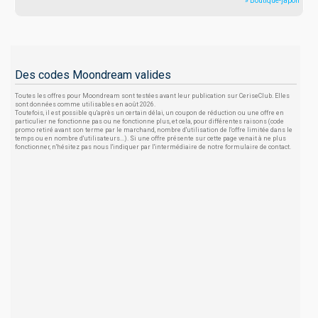
» Boutique-japon
Des codes Moondream valides
Toutes les offres pour Moondream sont testées avant leur publication sur CeriseClub. Elles
sont données comme utilisables en août 2026.
Toutefois, il est possible qu'après un certain délai, un coupon de réduction ou une offre en
particulier ne fonctionne pas ou ne fonctionne plus, et cela, pour différentes raisons (code
promo retiré avant son terme par le marchand, nombre d'utilisation de l'offre limitée dans le
temps ou en nombre d'utilisateurs...). Si une offre présente sur cette page venait à ne plus
fonctionner, n'hésitez pas nous l'indiquer par l'intermédiaire de notre formulaire de contact.