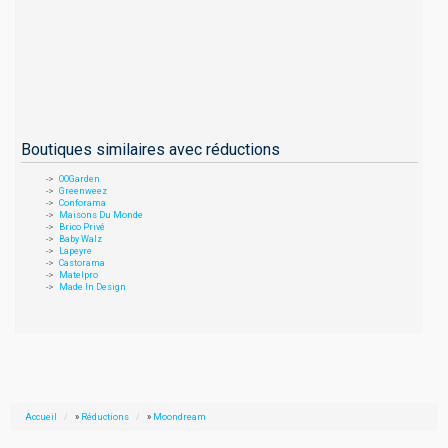
Boutiques similaires avec réductions
OOGarden
Greenweez
Conforama
Maisons Du Monde
Brico Privé
Baby Walz
Lapeyre
Castorama
Matelpro
Made In Design
Accueil
»
Réductions
»
Moondream