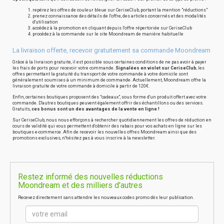
repérez les offres de couleur bleue sur CeriseClub, portant la mention "réductions"
prenez connaissance des détails de l'offre, des articles concernés et des modalités
d'utilisation
accédez à la promotion en cliquant depuis l'offre répertoriée sur CeriseClub
procédez à la commande sur le site Moondream de manière habituelle
La livraison offerte, recevoir gratuitement sa commande Moondream
Grâce à la livraison gratuite, il est possible sous certaines conditions de ne pas avoir à payer
les frais de ports pour recevoir votre commande.
Signalées en violet sur CeriseClub
, les
offres permettant la gratuité du transport de votre commande à votre domicile sont
généralement soumises à un minimum de commande. Actuellement, Moondream offre la
livraison gratuite de votre commande à domicile à partir de 120€.
Enfin, certaines boutiques proposent des "cadeaux", sous forme d'un produit offert avec votre
commande. D'autres boutiques peuvent également offrir des échantillons ou des services.
Gratuits,
ces bonus sont un des avantages de la vente en ligne !
Sur CeriseClub, nous nous efforçons à rechercher quotidiennement les offres de réduction en
cours de validité qui vous permettent d'obtenir des rabais pour vos achats en ligne sur les
boutiques e-commerce. Afin de recevoir les nouvelles offres Moondream ainsi que des
promotions exclusives, n'hésitez pas à vous inscrire à la newsletter.
Restez informé des nouvelles réductions
Moondream et des milliers d'autres
Recevez directement sans attendre les nouveaux codes promo dès leur publication.