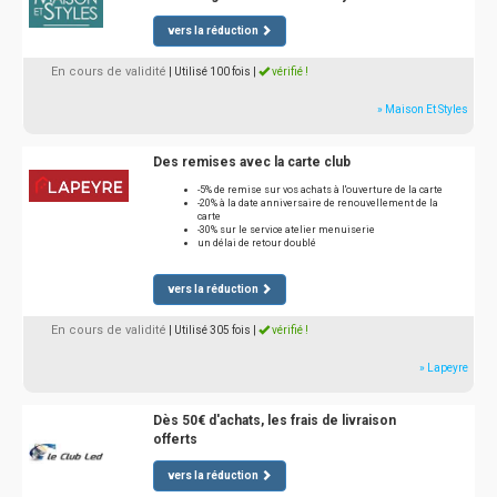
vers la réduction
En cours de validité
| Utilisé 100 fois
|
vérifié !
» Maison Et Styles
Des remises avec la carte club
-5% de remise sur vos achats à l'ouverture de la carte
-20% à la date anniversaire de renouvellement de la
carte
-30% sur le service atelier menuiserie
un délai de retour doublé
vers la réduction
En cours de validité
| Utilisé 305 fois
|
vérifié !
» Lapeyre
Dès 50€ d'achats, les frais de livraison
offerts
vers la réduction