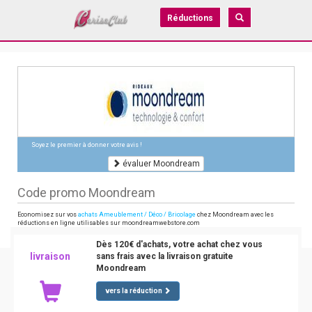
Réductions
Soyez le premier à donner votre avis !
évaluer Moondream
Code promo Moondream
Economisez sur vos
achats Ameublement / Déco / Bricolage
chez Moondream avec les
réductions en ligne utilisables sur moondreamwebstore.com
Dès 120€ d'achats, votre achat chez vous
livraison
sans frais avec la livraison gratuite
Moondream
vers la réduction