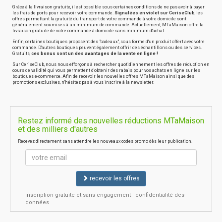
Grâce à la livraison gratuite, il est possible sous certaines conditions de ne pas avoir à payer
les frais de ports pour recevoir votre commande.
Signalées en violet sur CeriseClub
, les
offres permettant la gratuité du transport de votre commande à votre domicile sont
généralement soumises à un minimum de commande. Actuellement, MTaMaison offre la
livraison gratuite de votre commande à domicile sans minimum d'achat
Enfin, certaines boutiques proposent des "cadeaux", sous forme d'un produit offert avec votre
commande. D'autres boutiques peuvent également offrir des échantillons ou des services.
Gratuits,
ces bonus sont un des avantages de la vente en ligne !
Sur CeriseClub, nous nous efforçons à rechercher quotidiennement les offres de réduction en
cours de validité qui vous permettent d'obtenir des rabais pour vos achats en ligne sur les
boutiques e-commerce. Afin de recevoir les nouvelles offres MTaMaison ainsi que des
promotions exclusives, n'hésitez pas à vous inscrire à la newsletter.
Restez informé des nouvelles réductions MTaMaison
et des milliers d'autres
Recevez directement sans attendre les nouveaux codes promo dès leur publication.
recevoir les offres
inscription gratuite et sans engagement - confidentialité des
données