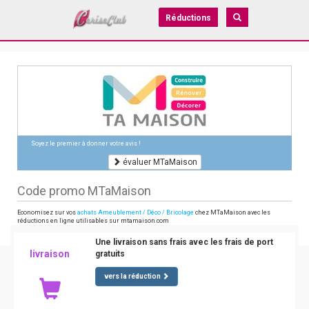
Réductions
Soyez le premier à donner votre avis !
évaluer MTaMaison
Code promo MTaMaison
Economisez sur vos
achats Ameublement / Déco / Bricolage
chez MTaMaison avec les
réductions en ligne utilisables sur mtamaison.com
Une livraison sans frais avec les frais de port
livraison
gratuits
vers la réduction