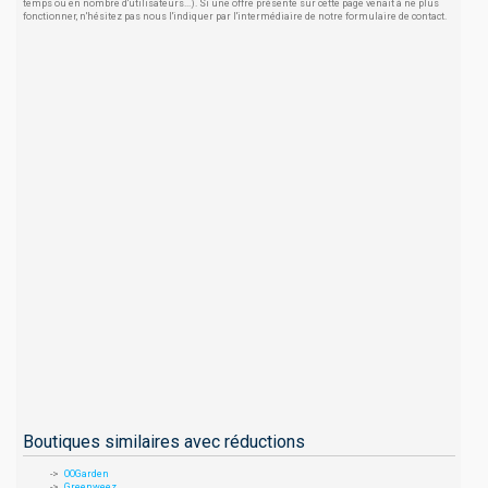
temps ou en nombre d'utilisateurs...). Si une offre présente sur cette page venait à ne plus
fonctionner, n'hésitez pas nous l'indiquer par l'intermédiaire de notre formulaire de contact.
Boutiques similaires avec réductions
OOGarden
Greenweez