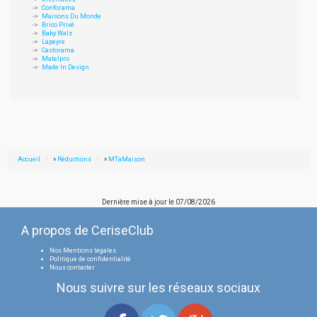
Conforama
Maisons Du Monde
Brico Privé
Baby Walz
Lapeyre
Castorama
Matelpro
Made In Design
Accueil
»
Réductions
»
MTaMaison
Dernière mise à jour le
07/08/2026
A propos de CeriseClub
Nos Mentions légales
Politique de confidentialité
Nous contacter
Nous suivre sur les réseaux sociaux