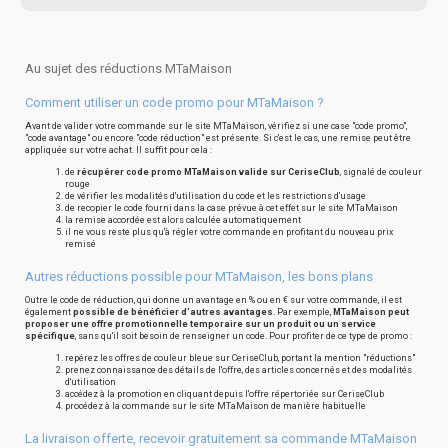
Au sujet des réductions MTaMaison
Comment utiliser un code promo pour MTaMaison ?
Avant de valider votre commande sur le site MTaMaison, vérifiez si une case "code promo",
"code avantage" ou encore "code réduction" est présente. Si c'est le cas, une remise peut être
appliquée sur votre achat. Il suffit pour cela :
de
récupérer code promo MTaMaison valide sur CeriseClub
, signalé de couleur
rouge
de vérifier les modalités d'utilisation du code et les restrictions d'usage
de recopier le code fourni dans la case prévue à cet effet sur le site MTaMaison
la remise accordée est alors calculée automatiquement
il ne vous reste plus qu'à régler votre commande en profitant du nouveau prix
remisé
Autres réductions possible pour MTaMaison, les bons plans
Outre le code de réduction, qui donne un avantage en % ou en € sur votre commande, il est
également
possible de bénéficier d'autres avantages
. Par exemple,
MTaMaison peut
proposer une offre promotionnelle temporaire sur un produit ou un service
spécifique
, sans qu'il soit besoin de renseigner un code. Pour profiter de ce type de promo :
repérez les offres de couleur bleue sur CeriseClub, portant la mention "réductions"
prenez connaissance des détails de l'offre, des articles concernés et des modalités
d'utilisation
accédez à la promotion en cliquant depuis l'offre répertoriée sur CeriseClub
procédez à la commande sur le site MTaMaison de manière habituelle
La livraison offerte, recevoir gratuitement sa commande MTaMaison