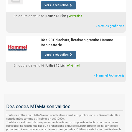
vers la réduction
En cours de validité
| Utilisé 431 fois
|
vérifié !
» Matelas-gonflables
Dès 90€ d'achats, livraison gratuite Hammel
Robinetterie
vers la réduction
En cours de validité
| Utilisé 40 fois
|
vérifié !
» Hammel Robinetterie
Des codes MTaMaison valides
Toutes les offres pour MTaMaison sont testées avant leur publication sur CeriseClub. Elles
sont données comme utilisables en août 2026.
Toutefois, il est possible qu'après un certain délai, un coupon de réduction ou une offre en
particulier ne fonctionne pas ou ne fonctionne plus, et cela, pour différentes raisons (code
promo retiré avant son terme par le marchand, nombre d'utilisation de l'offre limitée dans le