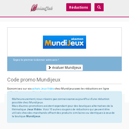
Réductions
Soyez le premier à donner votre avis !
évaluer Mundijeux
Code promo Mundijeux
Economisez sur vos
achats Jeux Vidéo
chez Mundijeux avec les réductions en ligne
utilisables sur mundijeux.fr
Malheureusement, nous n'avons pas connaissance aujourd'hui d'une réduction
possible chez Mundijeux.
Mais d'autres promotions existent cependant pour des boutiques alternatives de la
thématique
Jeux Vidéo
. Voici 10 autres coupons de réductions qui peuvent être
utilisés chez des marchands offrant des produits similaires ou identiques à ceux de
la boutique
Mundijeux
.