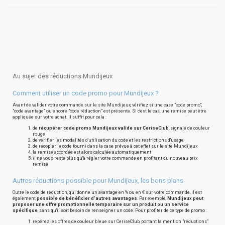
Au sujet des réductions Mundijeux
Comment utiliser un code promo pour Mundijeux ?
Avant de valider votre commande sur le site Mundijeux, vérifiez si une case "code promo",
"code avantage" ou encore "code réduction" est présente. Si c'est le cas, une remise peut être
appliquée sur votre achat. Il suffit pour cela :
de
récupérer code promo Mundijeux valide sur CeriseClub
, signalé de couleur
rouge
de vérifier les modalités d'utilisation du code et les restrictions d'usage
de recopier le code fourni dans la case prévue à cet effet sur le site Mundijeux
la remise accordée est alors calculée automatiquement
il ne vous reste plus qu'à régler votre commande en profitant du nouveau prix
remisé
Autres réductions possible pour Mundijeux, les bons plans
Outre le code de réduction, qui donne un avantage en % ou en € sur votre commande, il est
également
possible de bénéficier d'autres avantages
. Par exemple,
Mundijeux peut
proposer une offre promotionnelle temporaire sur un produit ou un service
spécifique
, sans qu'il soit besoin de renseigner un code. Pour profiter de ce type de promo :
repérez les offres de couleur bleue sur CeriseClub, portant la mention "réductions"