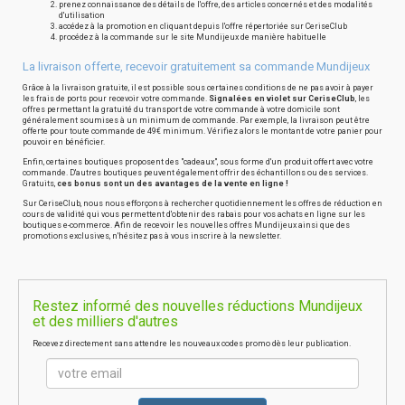
prenez connaissance des détails de l'offre, des articles concernés et des modalités
d'utilisation
accédez à la promotion en cliquant depuis l'offre répertoriée sur CeriseClub
procédez à la commande sur le site Mundijeux de manière habituelle
La livraison offerte, recevoir gratuitement sa commande Mundijeux
Grâce à la livraison gratuite, il est possible sous certaines conditions de ne pas avoir à payer
les frais de ports pour recevoir votre commande.
Signalées en violet sur CeriseClub
, les
offres permettant la gratuité du transport de votre commande à votre domicile sont
généralement soumises à un minimum de commande. Par exemple, la livraison peut être
offerte pour toute commande de 49€ minimum. Vérifiez alors le montant de votre panier pour
pouvoir en bénéficier.
Enfin, certaines boutiques proposent des "cadeaux", sous forme d'un produit offert avec votre
commande. D'autres boutiques peuvent également offrir des échantillons ou des services.
Gratuits,
ces bonus sont un des avantages de la vente en ligne !
Sur CeriseClub, nous nous efforçons à rechercher quotidiennement les offres de réduction en
cours de validité qui vous permettent d'obtenir des rabais pour vos achats en ligne sur les
boutiques e-commerce. Afin de recevoir les nouvelles offres Mundijeux ainsi que des
promotions exclusives, n'hésitez pas à vous inscrire à la newsletter.
Restez informé des nouvelles réductions Mundijeux
et des milliers d'autres
Recevez directement sans attendre les nouveaux codes promo dès leur publication.