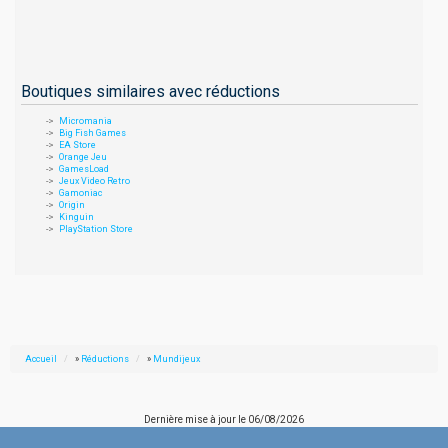
Boutiques similaires avec réductions
Micromania
Big Fish Games
EA Store
Orange Jeu
GamesLoad
Jeux Video Retro
Gamoniac
Origin
Kinguin
PlayStation Store
Accueil
»
Réductions
»
Mundijeux
Dernière mise à jour le
06/08/2026