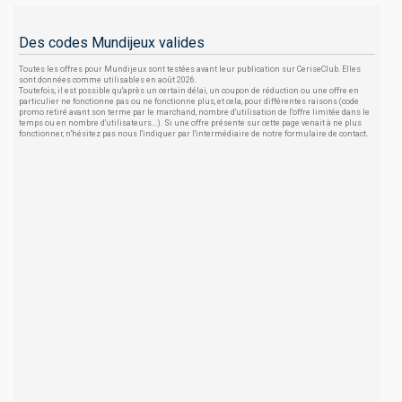
Des codes Mundijeux valides
Toutes les offres pour Mundijeux sont testées avant leur publication sur CeriseClub. Elles
sont données comme utilisables en août 2026.
Toutefois, il est possible qu'après un certain délai, un coupon de réduction ou une offre en
particulier ne fonctionne pas ou ne fonctionne plus, et cela, pour différentes raisons (code
promo retiré avant son terme par le marchand, nombre d'utilisation de l'offre limitée dans le
temps ou en nombre d'utilisateurs...). Si une offre présente sur cette page venait à ne plus
fonctionner, n'hésitez pas nous l'indiquer par l'intermédiaire de notre formulaire de contact.