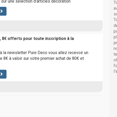
sur une sélection d'articles décoration
T
a
s
T
d
p
p
 8€ offerts pour toute inscription à la
p
n
 à la newsletter Pure Deco vous allez recevoir un
t
e 8€ à valoir sur votre premier achat de 80€ et
o
f
l