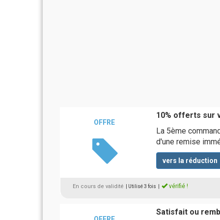
10% offerts sur
OFFRE
La 5ème commande
d'une remise imm
vers la réduction
vérifié !
En cours de validité
| Utilisé 3 fois
|
Satisfait ou rem
OFFRE