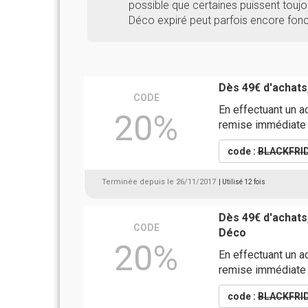
possible que certaines puissent toujou
Déco expiré peut parfois encore fonc
Dès 49€ d'achats
CODE
En effectuant un a
20%
remise immédiate
code :
BLACKFRI
Terminée depuis le 26/11/2017
| Utilisé 12 fois
Dès 49€ d'achats
CODE
Déco
20%
En effectuant un a
remise immédiate
code :
BLACKFRI