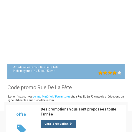
Avis des clients pour
Rue De La Fête
Note moyenne :
4
/
5
pour
5
avis
Code promo Rue De La Fête
Economisez sur vos
achats Matériel / Fournitures
chez Rue De La Fête avec les réductions en
ligne utilisables sur ruedelafete.com
Des promotions vous sont proposées toute
offre
l'année
vers la réduction