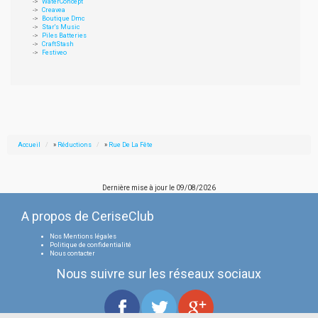
WaterConcept
Creavea
Boutique Dmc
Star's Music
Piles Batteries
CraftStash
Festiveo
Accueil
»
Réductions
»
Rue De La Fête
Dernière mise à jour le
09/08/2026
A propos de CeriseClub
Nos Mentions légales
Politique de confidentialité
Nous contacter
Nous suivre sur les réseaux sociaux