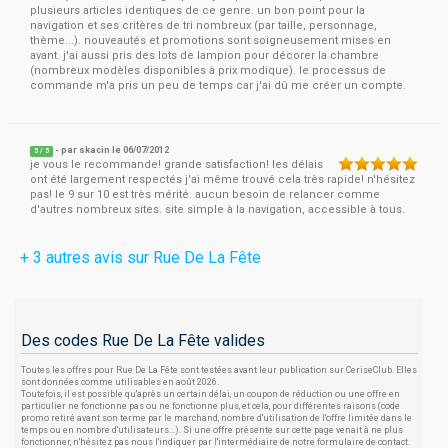
plusieurs articles identiques de ce genre. un bon point pour la
navigation et ses critères de tri nombreux (par taille, personnage,
thème...). nouveautés et promotions sont soigneusement mises en
avant. j'ai aussi pris des lots de lampion pour décorer la chambre
(nombreux modèles disponibles à prix modique). le processus de
commande m'a pris un peu de temps car j'ai dû me créer un compte.
- par
skacin
le 06/07/2012
5
/
5
je vous le recommande! grande satisfaction! les délais
ont été largement respectés j'ai même trouvé cela très rapide! n'hésitez
pas! le 9 sur 10 est très mérité. aucun besoin de relancer comme
d'autres nombreux sites. site simple à la navigation, accessible à tous.
+ 3 autres avis sur Rue De La Fête
Des codes Rue De La Fête valides
Toutes les offres pour Rue De La Fête sont testées avant leur publication sur CeriseClub. Elles
sont données comme utilisables en août 2026.
Toutefois, il est possible qu'après un certain délai, un coupon de réduction ou une offre en
particulier ne fonctionne pas ou ne fonctionne plus, et cela, pour différentes raisons (code
promo retiré avant son terme par le marchand, nombre d'utilisation de l'offre limitée dans le
temps ou en nombre d'utilisateurs...). Si une offre présente sur cette page venait à ne plus
fonctionner, n'hésitez pas nous l'indiquer par l'intermédiaire de notre formulaire de contact.