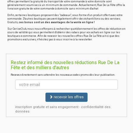
offres permettant la gratuité du transport de votre commande à votre domicile sont
généralement soumises à un minimum de commande. Actuellement, Rue De La Fête offre la
livraison gratuite de votre commande à domicile sans minimum d'achat
Enfin, certaines boutiques proposent des "cadeaux", sous forme d'un produit offert avec votre
commande. D'autres boutiques peuvent également offrir des échantillons ou des services.
Gratuits,
ces bonus sont un des avantages de la vente en ligne !
Sur CeriseClub, nous nous efforçons à rechercher quotidiennement les offres de réduction en
cours de validité qui vous permettent d'obtenir des rabais pour vos achats en ligne sur les
boutiques e-commerce. Afin de recevoir les nouvelles offres Rue De La Fête ainsi que des
promotions exclusives, n'hésitez pas à vous inscrire à la newsletter.
Restez informé des nouvelles réductions Rue De La
Fête et des milliers d'autres
Recevez directement sans attendre les nouveaux codes promo dès leur publication.
recevoir les offres
inscription gratuite et sans engagement - confidentialité des
données