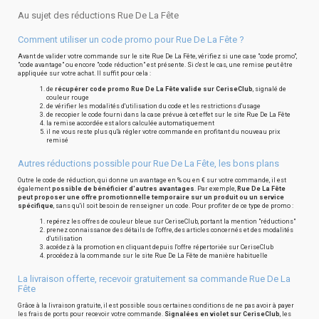
Au sujet des réductions Rue De La Fête
Comment utiliser un code promo pour Rue De La Fête ?
Avant de valider votre commande sur le site Rue De La Fête, vérifiez si une case "code promo",
"code avantage" ou encore "code réduction" est présente. Si c'est le cas, une remise peut être
appliquée sur votre achat. Il suffit pour cela :
de
récupérer code promo Rue De La Fête valide sur CeriseClub
, signalé de
couleur rouge
de vérifier les modalités d'utilisation du code et les restrictions d'usage
de recopier le code fourni dans la case prévue à cet effet sur le site Rue De La Fête
la remise accordée est alors calculée automatiquement
il ne vous reste plus qu'à régler votre commande en profitant du nouveau prix
remisé
Autres réductions possible pour Rue De La Fête, les bons plans
Outre le code de réduction, qui donne un avantage en % ou en € sur votre commande, il est
également
possible de bénéficier d'autres avantages
. Par exemple,
Rue De La Fête
peut proposer une offre promotionnelle temporaire sur un produit ou un service
spécifique
, sans qu'il soit besoin de renseigner un code. Pour profiter de ce type de promo :
repérez les offres de couleur bleue sur CeriseClub, portant la mention "réductions"
prenez connaissance des détails de l'offre, des articles concernés et des modalités
d'utilisation
accédez à la promotion en cliquant depuis l'offre répertoriée sur CeriseClub
procédez à la commande sur le site Rue De La Fête de manière habituelle
La livraison offerte, recevoir gratuitement sa commande Rue De La
Fête
Grâce à la livraison gratuite, il est possible sous certaines conditions de ne pas avoir à payer
les frais de ports pour recevoir votre commande.
Signalées en violet sur CeriseClub
, les