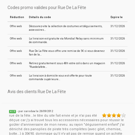
Codes promo valides pour Rue De La Fête
Réduction
Détails du code
Expire le
Offre web
Découvrez-vite la sélection de costumes et déguisements,
31/12/2026
accessoires…
Offre web
La livraison est gratuite via Mondial Relay sans minimum
31/12/2026
de commande.
Offre web
Rue De La Fête vous offre une remise de 5€ si vous devenez
31/12/2026
fan de la…
Offre web
Retirez gratuitement sous 48h votre colis dans un magasin
31/12/2026
"Ruedelafete…
Offre web
La livraison à domicile vous est offerte pour toute
31/12/2026
commande supérieure…
Avis des clients Rue De La Fête
- par
carodav
le 26/09/2012
4
/
5
rue de la fête...le titre du site fait envie et je n'ai pas été
déçue car j'y ai trouvé tous les accessoires nécessaires pour réussir le
goûter d'anniversaire de mon neveu. au rayon "déguisement enfant" j'ai
déniché des panoplies de pirate très complètes (avec gilet, chemise,
botte...) à 35€90. dommage qu'il n'y ait pas de remise quand on achète