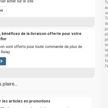
ier achat sur le site
T
a
ir
s
T
d
p
 bénéficez de la livraison offerte pour votre
p
flor
p
n
ison sont offerts pour toute commande de plus de
t
 Relay
o
f
l
plaire...
r les articles en promotions