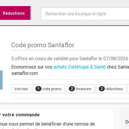
Réductions
Code promo Santaflor
5 offres en cours de validité pour Santaflor le 07/08/2026
Economisez sur vos
achats Diététique & Santé
chez Santaf
santaflor.com
1
2
2
Voir tout
code promo
livraisons
réductions
ur votre commande
D
nue vous permet de bénéficier d'une remise de