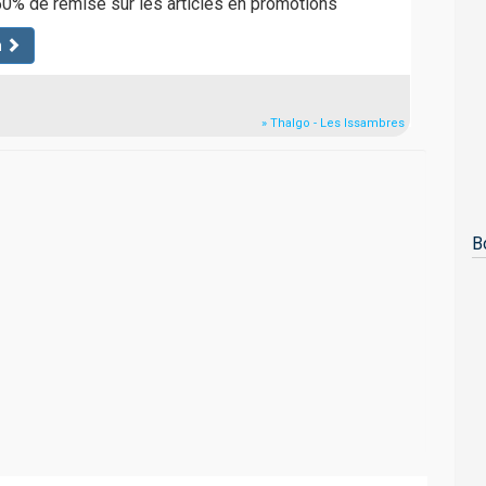
0% de remise sur les articles en promotions
n
» Thalgo - Les Issambres
B