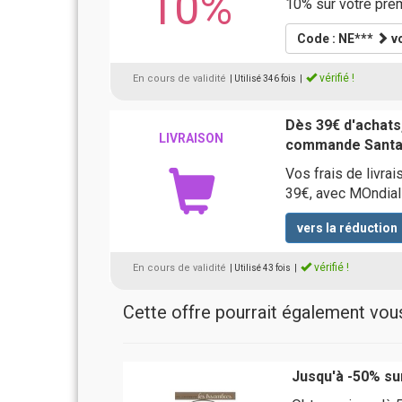
10%
10% sur votre prem
Code : NE***
vo
vérifié !
En cours de validité
| Utilisé 346 fois
|
Dès 39€ d'achats,
LIVRAISON
commande Santa
Vos frais de livra
39€, avec MOndial
vers la réduction
vérifié !
En cours de validité
| Utilisé 43 fois
|
Cette offre pourrait également vous 
Jusqu'à -50% su