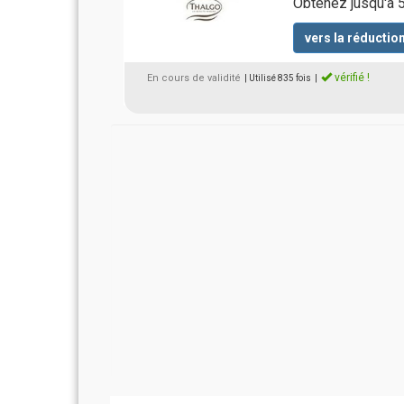
Obtenez jusqu'à 5
vers la réductio
vérifié !
En cours de validité
| Utilisé 835 fois
|