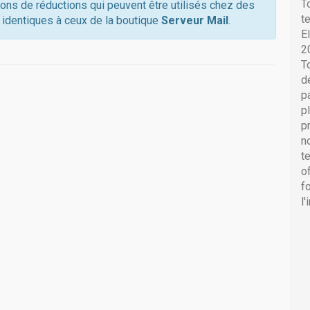
T
pons de réductions qui peuvent être utilisés chez des
t
 identiques à ceux de la boutique
Serveur Mail
.
E
2
T
d
p
p
p
n
t
o
f
l