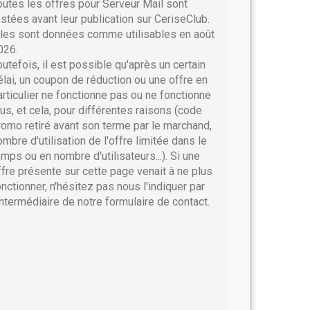
outes les offres pour Serveur Mail sont
estées avant leur publication sur CeriseClub.
lles sont données comme utilisables en août
026.
outefois, il est possible qu'après un certain
élai, un coupon de réduction ou une offre en
articulier ne fonctionne pas ou ne fonctionne
lus, et cela, pour différentes raisons (code
romo retiré avant son terme par le marchand,
ombre d'utilisation de l'offre limitée dans le
emps ou en nombre d'utilisateurs...). Si une
ffre présente sur cette page venait à ne plus
onctionner, n'hésitez pas nous l'indiquer par
'intermédiaire de notre formulaire de contact.