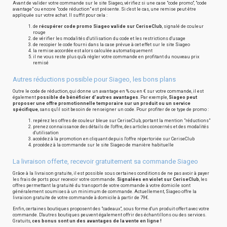
Avant de valider votre commande sur le site Siageo, vérifiez si une case "code promo", "code
avantage" ou encore "code réduction" est présente. Si c'est le cas, une remise peut être
appliquée sur votre achat. Il suffit pour cela :
de
récupérer code promo Siageo valide sur CeriseClub
, signalé de couleur
rouge
de vérifier les modalités d'utilisation du code et les restrictions d'usage
de recopier le code fourni dans la case prévue à cet effet sur le site Siageo
la remise accordée est alors calculée automatiquement
il ne vous reste plus qu'à régler votre commande en profitant du nouveau prix
remisé
Autres réductions possible pour Siageo, les bons plans
Outre le code de réduction, qui donne un avantage en % ou en € sur votre commande, il est
également
possible de bénéficier d'autres avantages
. Par exemple,
Siageo peut
proposer une offre promotionnelle temporaire sur un produit ou un service
spécifique
, sans qu'il soit besoin de renseigner un code. Pour profiter de ce type de promo :
repérez les offres de couleur bleue sur CeriseClub, portant la mention "réductions"
prenez connaissance des détails de l'offre, des articles concernés et des modalités
d'utilisation
accédez à la promotion en cliquant depuis l'offre répertoriée sur CeriseClub
procédez à la commande sur le site Siageo de manière habituelle
La livraison offerte, recevoir gratuitement sa commande Siageo
Grâce à la livraison gratuite, il est possible sous certaines conditions de ne pas avoir à payer
les frais de ports pour recevoir votre commande.
Signalées en violet sur CeriseClub
, les
offres permettant la gratuité du transport de votre commande à votre domicile sont
généralement soumises à un minimum de commande. Actuellement, Siageo offre la
livraison gratuite de votre commande à domicile à partir de 79€.
Enfin, certaines boutiques proposent des "cadeaux", sous forme d'un produit offert avec votre
commande. D'autres boutiques peuvent également offrir des échantillons ou des services.
Gratuits,
ces bonus sont un des avantages de la vente en ligne !