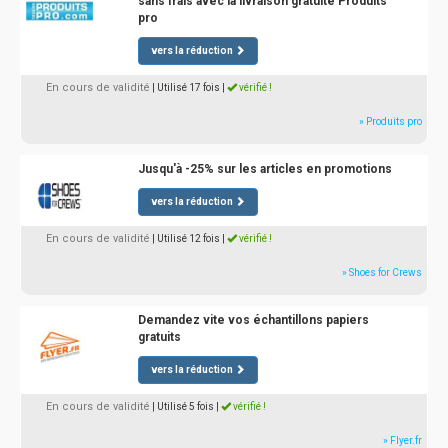
sans frais avec la livraison gratuite Produits
pro
vers la réduction
En cours de validité
| Utilisé 17 fois
|
vérifié !
» Produits pro
Jusqu'à -25% sur les articles en promotions
vers la réduction
En cours de validité
| Utilisé 12 fois
|
vérifié !
» Shoes for Crews
Demandez vite vos échantillons papiers
gratuits
vers la réduction
En cours de validité
| Utilisé 5 fois
|
vérifié !
» Flyer.fr