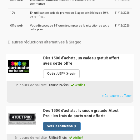
Offre web
Les frais de livraison vous sont offerts dès 79€ de
31/12/2026
commande
10%
En utilisant ce code de promotion Siageo, bénéficiez de 10 %
31/12/2026
de remise…
Offre web
Vous disposez de 14 jours à compter de la réception de votre
31/12/2026
colis pour…
D'autres réductions alternatives à Siageo
Dès 150€ d'achats, un cadeau gratuit offert
avec cette offre
Code : US**
voir
En cours de validité
| Utilisé 26 fois
|
vérifié !
» Cartouche du Toner
Dès 150€ d'achats, livraison gratuite Atout
Pro : les frais de ports sont offerts
vers la réduction
En cours de validité
| Utilisé 5 fois
|
vérifié !