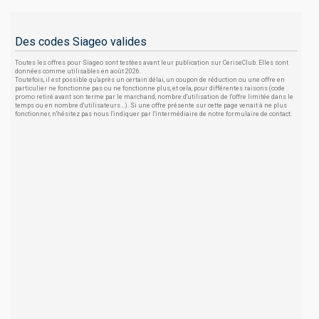
Des codes Siageo valides
Toutes les offres pour Siageo sont testées avant leur publication sur CeriseClub. Elles sont
données comme utilisables en août 2026.
Toutefois, il est possible qu'après un certain délai, un coupon de réduction ou une offre en
particulier ne fonctionne pas ou ne fonctionne plus, et cela, pour différentes raisons (code
promo retiré avant son terme par le marchand, nombre d'utilisation de l'offre limitée dans le
temps ou en nombre d'utilisateurs...). Si une offre présente sur cette page venait à ne plus
fonctionner, n'hésitez pas nous l'indiquer par l'intermédiaire de notre formulaire de contact.