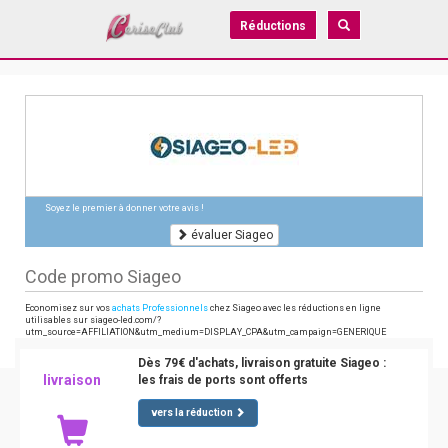
Réductions
Soyez le premier à donner votre avis !
évaluer Siageo
Code promo Siageo
Economisez sur vos
achats Professionnels
chez Siageo avec les réductions en ligne
utilisables sur siageo-led.com/?
utm_source=AFFILIATION&utm_medium=DISPLAY_CPA&utm_campaign=GENERIQUE
Dès 79€ d'achats, livraison gratuite Siageo :
livraison
les frais de ports sont offerts
vers la réduction