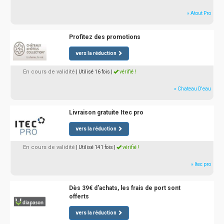
» Atout Pro
Profitez des promotions
vers la réduction
En cours de validité
| Utilisé 16 fois
|
vérifié !
» Chateau D'eau
Livraison gratuite Itec pro
vers la réduction
En cours de validité
| Utilisé 141 fois
|
vérifié !
» Itec pro
Dès 39€ d'achats, les frais de port sont
offerts
vers la réduction