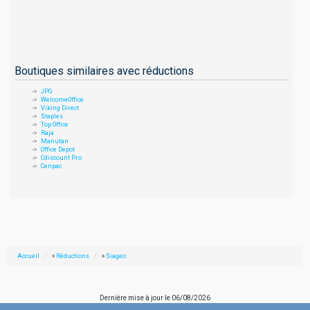
Boutiques similaires avec réductions
JPG
WelcomeOffice
Viking Direct
Staples
Top Office
Raja
Manutan
Office Depot
Cdiscount Pro
Cenpac
Accueil
»
Réductions
»
Siageo
Dernière mise à jour le
06/08/2026