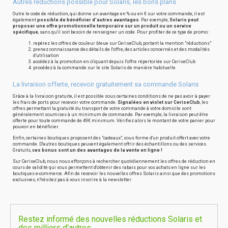
Autres réductions possible pour Solaris, les bons plans
Outre le code de réduction, qui donne un avantage en % ou en € sur votre commande, il est
également
possible de bénéficier d'autres avantages
. Par exemple,
Solaris peut
proposer une offre promotionnelle temporaire sur un produit ou un service
spécifique
, sans qu'il soit besoin de renseigner un code. Pour profiter de ce type de promo :
repérez les offres de couleur bleue sur CeriseClub, portant la mention "réductions"
prenez connaissance des détails de l'offre, des articles concernés et des modalités
d'utilisation
accédez à la promotion en cliquant depuis l'offre répertoriée sur CeriseClub
procédez à la commande sur le site Solaris de manière habituelle
La livraison offerte, recevoir gratuitement sa commande Solaris
Grâce à la livraison gratuite, il est possible sous certaines conditions de ne pas avoir à payer
les frais de ports pour recevoir votre commande.
Signalées en violet sur CeriseClub
, les
offres permettant la gratuité du transport de votre commande à votre domicile sont
généralement soumises à un minimum de commande. Par exemple, la livraison peut être
offerte pour toute commande de 49€ minimum. Vérifiez alors le montant de votre panier pour
pouvoir en bénéficier.
Enfin, certaines boutiques proposent des "cadeaux", sous forme d'un produit offert avec votre
commande. D'autres boutiques peuvent également offrir des échantillons ou des services.
Gratuits,
ces bonus sont un des avantages de la vente en ligne !
Sur CeriseClub, nous nous efforçons à rechercher quotidiennement les offres de réduction en
cours de validité qui vous permettent d'obtenir des rabais pour vos achats en ligne sur les
boutiques e-commerce. Afin de recevoir les nouvelles offres Solaris ainsi que des promotions
exclusives, n'hésitez pas à vous inscrire à la newsletter.
Restez informé des nouvelles réductions Solaris et
des milliers d'autres