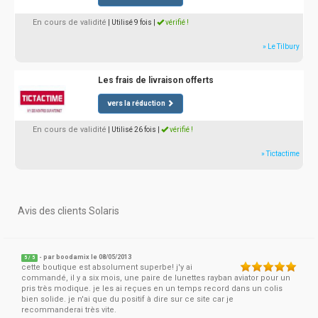
En cours de validité
| Utilisé 9 fois
|
vérifié !
» Le Tilbury
Les frais de livraison offerts
vers la réduction
En cours de validité
| Utilisé 26 fois
|
vérifié !
» Tictactime
Avis des clients Solaris
- par
boodamix
le 08/05/2013
5
/
5
cette boutique est absolument superbe! j'y ai
commandé, il y a six mois, une paire de lunettes rayban aviator pour un
pris très modique. je les ai reçues en un temps record dans un colis
bien solide. je n'ai que du positif à dire sur ce site car je
recommanderai très vite.