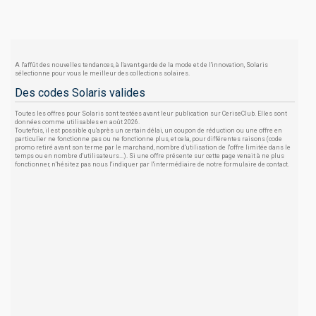
A l'affût des nouvelles tendances, à l'avant-garde de la mode et de l'innovation, Solaris
sélectionne pour vous le meilleur des collections solaires.
Des codes Solaris valides
Toutes les offres pour Solaris sont testées avant leur publication sur CeriseClub. Elles sont
données comme utilisables en août 2026.
Toutefois, il est possible qu'après un certain délai, un coupon de réduction ou une offre en
particulier ne fonctionne pas ou ne fonctionne plus, et cela, pour différentes raisons (code
promo retiré avant son terme par le marchand, nombre d'utilisation de l'offre limitée dans le
temps ou en nombre d'utilisateurs...). Si une offre présente sur cette page venait à ne plus
fonctionner, n'hésitez pas nous l'indiquer par l'intermédiaire de notre formulaire de contact.