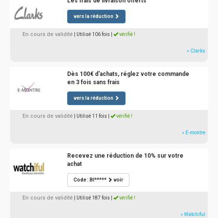
Les frais de livraison offerts
vers la réduction
En cours de validité
| Utilisé 106 fois
|
vérifié !
» Clarks
Dès 100€ d'achats, réglez votre commande
en 3 fois sans frais
vers la réduction
En cours de validité
| Utilisé 11 fois
|
vérifié !
» E-montre
Recevez une réduction de 10% sur votre
achat
Code : BI*****
voir
En cours de validité
| Utilisé 187 fois
|
vérifié !
» Watchiful