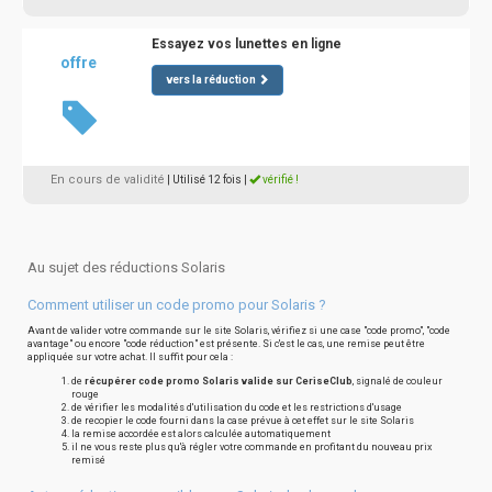
Essayez vos lunettes en ligne
offre
vers la réduction
En cours de validité
| Utilisé 12 fois
|
vérifié !
Au sujet des réductions Solaris
Comment utiliser un code promo pour Solaris ?
Avant de valider votre commande sur le site Solaris, vérifiez si une case "code promo", "code
avantage" ou encore "code réduction" est présente. Si c'est le cas, une remise peut être
appliquée sur votre achat. Il suffit pour cela :
de
récupérer code promo Solaris valide sur CeriseClub
, signalé de couleur
rouge
de vérifier les modalités d'utilisation du code et les restrictions d'usage
de recopier le code fourni dans la case prévue à cet effet sur le site Solaris
la remise accordée est alors calculée automatiquement
il ne vous reste plus qu'à régler votre commande en profitant du nouveau prix
remisé