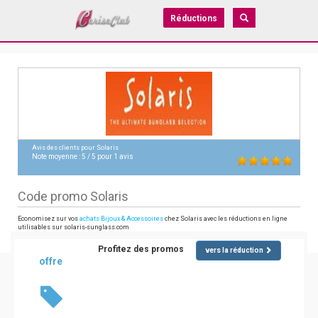
Réductions
Avis des clients pour
Solaris
Note moyenne :
5
/
5
pour
1
avis
Code promo Solaris
Economisez sur vos
achats Bijoux & Accessoires
chez Solaris avec les réductions en ligne
utilisables sur solaris-sunglass.com
Profitez des promos
vers la réduction
offre