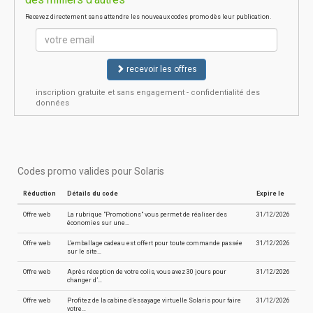
Recevez directement sans attendre les nouveaux codes promo dès leur publication.
recevoir les offres
inscription gratuite et sans engagement - confidentialité des
données
Codes promo valides pour Solaris
Réduction
Détails du code
Expire le
Offre web
La rubrique "Promotions" vous permet de réaliser des
31/12/2026
économies sur une…
Offre web
L'emballage cadeau est offert pour toute commande passée
31/12/2026
sur le site…
Offre web
Après réception de votre colis, vous avez 30 jours pour
31/12/2026
changer d’…
Offre web
Profitez de la cabine d’essayage virtuelle Solaris pour faire
31/12/2026
votre…