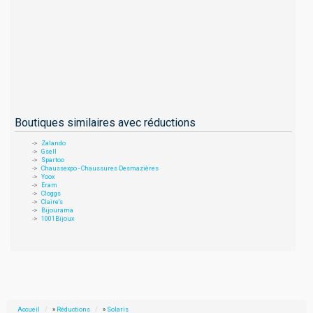
Boutiques similaires avec réductions
Zalando
Gsell
Spartoo
Chaussexpo - Chaussures Desmazières
Yoox
Eram
Cloggs
Claire's
Bijourama
1001Bijoux
Accueil
»
Réductions
»
Solaris