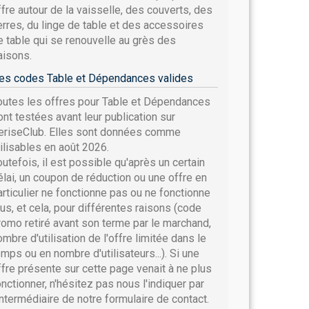
ffre autour de la vaisselle, des couverts, des
erres, du linge de table et des accessoires
e table qui se renouvelle au grès des
aisons.
es codes Table et Dépendances valides
outes les offres pour Table et Dépendances
ont testées avant leur publication sur
eriseClub. Elles sont données comme
tilisables en août 2026.
outefois, il est possible qu'après un certain
élai, un coupon de réduction ou une offre en
articulier ne fonctionne pas ou ne fonctionne
lus, et cela, pour différentes raisons (code
romo retiré avant son terme par le marchand,
ombre d'utilisation de l'offre limitée dans le
emps ou en nombre d'utilisateurs...). Si une
ffre présente sur cette page venait à ne plus
onctionner, n'hésitez pas nous l'indiquer par
'intermédiaire de notre formulaire de contact.