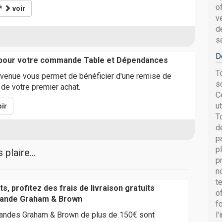
o
**
voir
v
d
s
D
 pour votre commande Table et Dépendances
T
venue vous permet de bénéficier d'une remise de
s
de votre premier achat.
C
u
ir
T
d
p
p
plaire...
p
n
t
s, profitez des frais de livraison gratuits
o
ande Graham & Brown
f
andes Graham & Brown de plus de 150€ sont
l