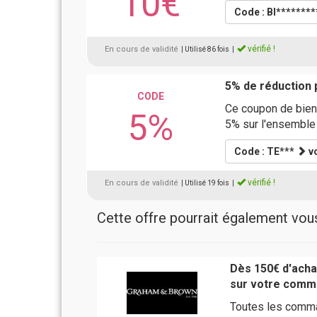
10€
Code : BI*******
vérifié !
En cours de validité
| Utilisé 86 fois
|
5% de réduction
CODE
Ce coupon de bien
5%
5% sur l'ensemble 
Code : TE***
vo
vérifié !
En cours de validité
| Utilisé 19 fois
|
Cette offre pourrait également vous 
Dès 150€ d'achat
sur votre comm
Toutes les comm