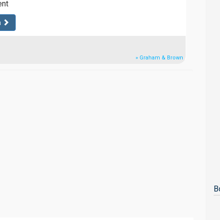
ent
n
» Graham & Brown
B