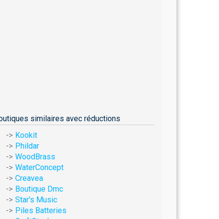
outiques similaires avec réductions
Kookit
Phildar
WoodBrass
WaterConcept
Creavea
Boutique Dmc
Star's Music
Piles Batteries