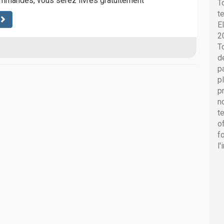
mandés, vous serez livrés gratuitement
T
t
E
2
T
d
p
p
p
n
t
o
f
l