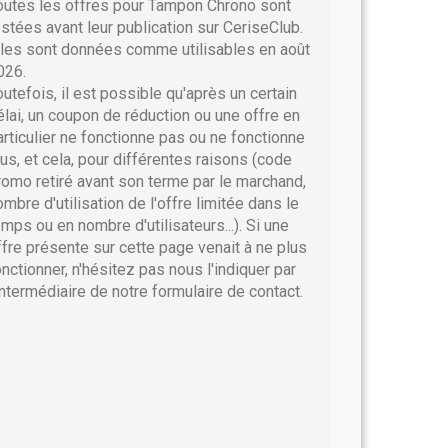
outes les offres pour Tampon Chrono sont
estées avant leur publication sur CeriseClub.
lles sont données comme utilisables en août
026.
outefois, il est possible qu'après un certain
élai, un coupon de réduction ou une offre en
articulier ne fonctionne pas ou ne fonctionne
lus, et cela, pour différentes raisons (code
romo retiré avant son terme par le marchand,
ombre d'utilisation de l'offre limitée dans le
emps ou en nombre d'utilisateurs...). Si une
ffre présente sur cette page venait à ne plus
onctionner, n'hésitez pas nous l'indiquer par
'intermédiaire de notre formulaire de contact.