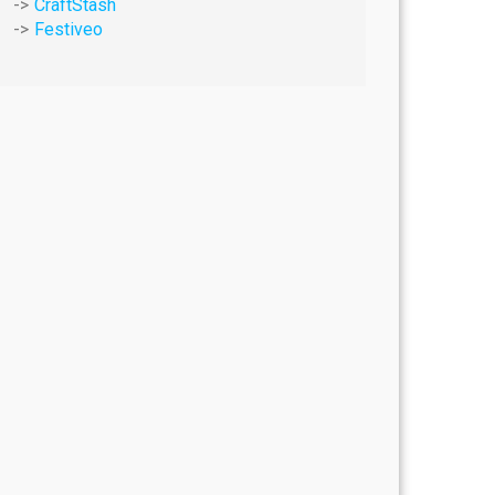
CraftStash
Festiveo