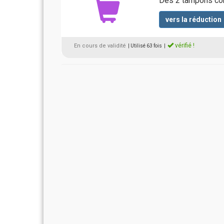
Dès 2 tampons com
vers la réduction
vérifié !
En cours de validité
| Utilisé 63 fois
|