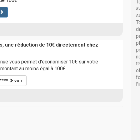
de 100€
T
a
s
T
d
p
p
s, une réduction de 10€ directement chez
p
n
nue vous permet d'économiser 10€ sur votre
t
 montant au moins égal à 100€
o
f
****
voir
l