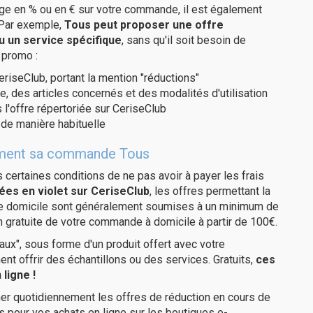
age en % ou en € sur votre commande, il est également
 Par exemple,
Tous peut proposer une offre
u un service spécifique
, sans qu'il soit besoin de
 promo :
eriseClub, portant la mention "réductions"
e, des articles concernés et des modalités d'utilisation
 l'offre répertoriée sur CeriseClub
de manière habituelle
itement sa commande Tous
us certaines conditions de ne pas avoir à payer les frais
ées en violet sur CeriseClub
, les offres permettant la
tre domicile sont généralement soumises à un minimum de
n gratuite de votre commande à domicile à partir de 100€.
ux", sous forme d'un produit offert avec votre
 offrir des échantillons ou des services. Gratuits,
ces
ligne !
er quotidiennement les offres de réduction en cours de
is pour vos achats en ligne sur les boutiques e-