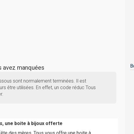
B
us avez manquées
ssous sont normalement terminées. Il est
rs être utilisées. En effet, un code réduc Tous
r.
, une boite à bijoux offerte
 fête des mères, Tous vous offre une boite à