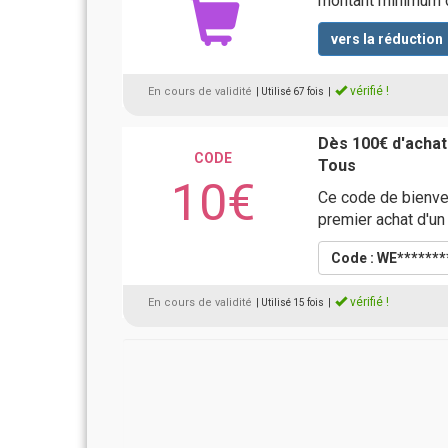
montant minimum 
vers la réduction
vérifié !
En cours de validité
| Utilisé 67 fois
|
Dès 100€ d'achat
CODE
Tous
10€
Ce code de bienve
premier achat d'un
Code : WE*******
vérifié !
En cours de validité
| Utilisé 15 fois
|