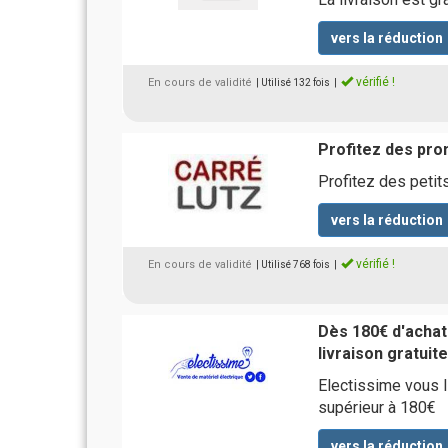
vers la réduction
vérifié !
En cours de validité
| Utilisé 132 fois
|
Profitez des pro
Profitez des petits
vers la réduction
vérifié !
En cours de validité
| Utilisé 768 fois
|
Dès 180€ d'achat
livraison gratuit
Electissime vous 
supérieur à 180€
vers la réduction