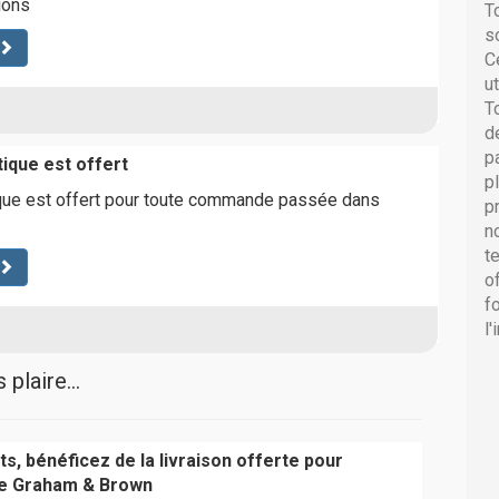
ions
T
s
C
u
T
d
p
tique est offert
p
ique est offert pour toute commande passée dans
p
n
t
o
f
l
plaire...
s, bénéficez de la livraison offerte pour
e Graham & Brown