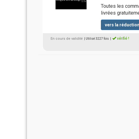
Toutes les comm
livrées gratuitem
vers la réductio
vérifié !
En cours de validité
| Utilisé 3227 fois
|