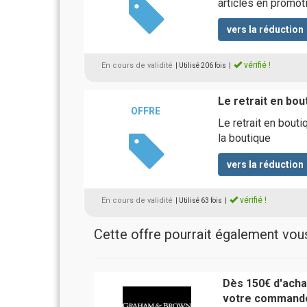
articles en promot
vers la réduction
vérifié !
En cours de validité
| Utilisé 206 fois
|
Le retrait en bou
OFFRE
Le retrait en bout
la boutique
vers la réduction
vérifié !
En cours de validité
| Utilisé 63 fois
|
Cette offre pourrait également vous 
Dès 150€ d'achat
votre command