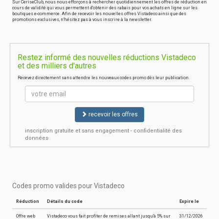
Sur CeriseClub, nous nous efforçons à rechercher quotidiennement les offres de réduction en
cours de validité qui vous permettent d'obtenir des rabais pour vos achats en ligne sur les
boutiques e-commerce. Afin de recevoir les nouvelles offres Vistadeco ainsi que des
promotions exclusives, n'hésitez pas à vous inscrire à la newsletter.
Restez informé des nouvelles réductions Vistadeco
et des milliers d'autres
Recevez directement sans attendre les nouveaux codes promo dès leur publication.
recevoir les offres
inscription gratuite et sans engagement - confidentialité des
données
Codes promo valides pour Vistadeco
Réduction
Détails du code
Expire le
Offre web
Vistadeco vous fait profiter de remises allant jusqu'à 5% sur
31/12/2026