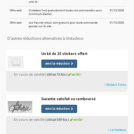
une sé…
Offre web
Vistadeco livre gratuitement toutes vos commandes sans
31/12/2026
minimum d'achat
Offre web
Les frais de retour sont gratuits pour toute commande
31/12/2026
passée sur le site…
D'autres réductions alternatives à Vistadeco
Un kit de 25 stickers offert
vers la réduction
En cours de validité
| Utilisé 75 fois
|
vérifié !
» Stickers Folies
Garantie satisfait ou remboursé
vers la réduction
En cours de validité
| Utilisé 569 fois
|
vérifié !
» La Geekerie