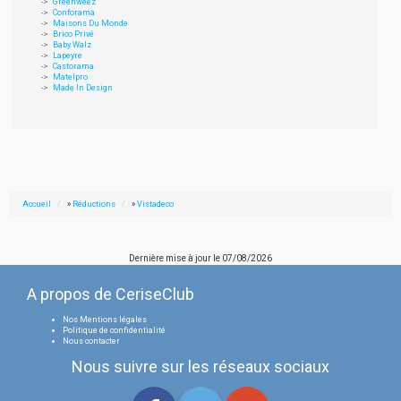
Greenweez
Conforama
Maisons Du Monde
Brico Privé
Baby Walz
Lapeyre
Castorama
Matelpro
Made In Design
Accueil
»
Réductions
»
Vistadeco
Dernière mise à jour le
07/08/2026
A propos de CeriseClub
Nos Mentions légales
Politique de confidentialité
Nous contacter
Nous suivre sur les réseaux sociaux