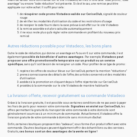
Avant de valider votre commande sur le site Vistadeco, vérifiez si une case "code promo", "code
avantage" ou encore "code réduction" est présente. Si c'est le cas, une remise peut être
appliquée sur votre achat. Il suffit pour cela :
de
récupérer code promo Vistadeco valide sur CeriseClub
, signalé de couleur
rouge
de vérifier les modalités d'utilisation du code et les restrictions d'usage
de recopier le code fourni dans la case prévue à cet effet sur le site Vistadeco
la remise accordée est alors calculée automatiquement
il ne vous reste plus qu'à régler votre commande en profitant du nouveau prix
remisé
Autres réductions possible pour Vistadeco, les bons plans
Outre le code de réduction, qui donne un avantage en % ou en € sur votre commande, il est
également
possible de bénéficier d'autres avantages
. Par exemple,
Vistadeco peut
proposer une offre promotionnelle temporaire sur un produit ou un service
spécifique
, sans qu'il soit besoin de renseigner un code. Pour profiter de ce type de promo :
repérez les offres de couleur bleue sur CeriseClub, portant la mention "réductions"
prenez connaissance des détails de l'offre, des articles concernés et des modalités
d'utilisation
accédez à la promotion en cliquant depuis l'offre répertoriée sur CeriseClub
procédez à la commande sur le site Vistadeco de manière habituelle
La livraison offerte, recevoir gratuitement sa commande Vistadeco
Grâce à la livraison gratuite, il est possible sous certaines conditions de ne pas avoir à payer
les frais de ports pour recevoir votre commande.
Signalées en violet sur CeriseClub
, les
offres permettant la gratuité du transport de votre commande à votre domicile sont
généralement soumises à un minimum de commande. Actuellement, Vistadeco offre la
livraison gratuite de votre commande à domicile sans minimum d'achat
Enfin, certaines boutiques proposent des "cadeaux", sous forme d'un produit offert avec votre
commande. D'autres boutiques peuvent également offrir des échantillons ou des services.
Gratuits,
ces bonus sont un des avantages de la vente en ligne !