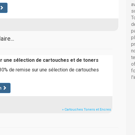
a
s
T
d
p
p
ire...
p
n
t
r une sélection de cartouches et de toners
o
30% de remise sur une sélection de cartouches
f
l
n
» Cartouches Toners et Encres