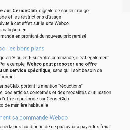
e sur CeriseClub
, signalé de couleur rouge
code et les restrictions d'usage
révue à cet effet sur le site Webco
utomatiquement
ommande en profitant du nouveau prix remisé
o, les bons plans
age en % ou en € sur votre commande, il est également
 Par exemple,
Webco peut proposer une offre
u un service spécifique
, sans qu'il soit besoin de
 promo :
eriseClub, portant la mention "réductions"
e, des articles concernés et des modalités d'utilisation
 l'offre répertoriée sur CeriseClub
o de manière habituelle
uitement sa commande Webco
us certaines conditions de ne pas avoir à payer les frais