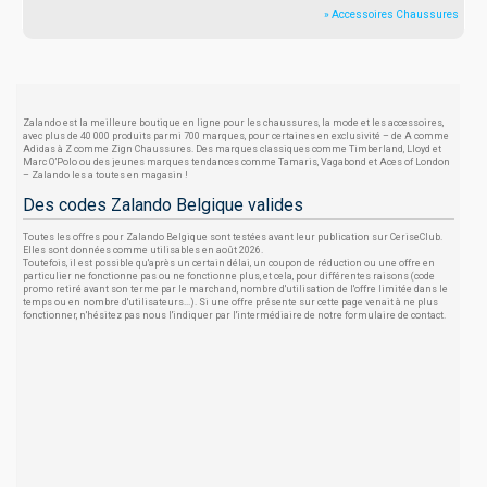
» Accessoires Chaussures
Zalando est la meilleure boutique en ligne pour les chaussures, la mode et les accessoires,
avec plus de 40 000 produits parmi 700 marques, pour certaines en exclusivité – de A comme
Adidas à Z comme Zign Chaussures. Des marques classiques comme Timberland, Lloyd et
Marc O’Polo ou des jeunes marques tendances comme Tamaris, Vagabond et Aces of London
– Zalando les a toutes en magasin !
Des codes Zalando Belgique valides
Toutes les offres pour Zalando Belgique sont testées avant leur publication sur CeriseClub.
Elles sont données comme utilisables en août 2026.
Toutefois, il est possible qu'après un certain délai, un coupon de réduction ou une offre en
particulier ne fonctionne pas ou ne fonctionne plus, et cela, pour différentes raisons (code
promo retiré avant son terme par le marchand, nombre d'utilisation de l'offre limitée dans le
temps ou en nombre d'utilisateurs...). Si une offre présente sur cette page venait à ne plus
fonctionner, n'hésitez pas nous l'indiquer par l'intermédiaire de notre formulaire de contact.