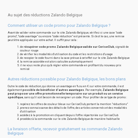
Au sujet des réductions Zalando Belgique
Comment utiliser un code promo pour Zalando Belgique ?
Avant de valider votre commande sur le site Zalando Belgique, vérifiez si une case "code
promo", "code avantage" ou encore "code réduction" est présente. Si c'est le cas, une remise
peut être appliquée sur votre achat. Il suffit pour cela :
de
récupérer code promo Zalando Belgique valide sur CeriseClub
, signalé de
couleur rouge
de vérifier les modalités d'utilisation du code et les restrictions d'usage
de recopier le code fourni dans la case prévue à cet effet sur le site Zalando Belgique
la remise accordée est alors calculée automatiquement
il ne vous reste plus qu'à régler votre commande en profitant du nouveau prix
remisé
Autres réductions possible pour Zalando Belgique, les bons plans
Outre le code de réduction, qui donne un avantage en % ou en € sur votre commande, il est
également
possible de bénéficier d'autres avantages
. Par exemple,
Zalando Belgique
peut proposer une offre promotionnelle temporaire sur un produit ou un service
spécifique
, sans qu'il soit besoin de renseigner un code. Pour profiter de ce type de promo :
repérez les offres de couleur bleue sur CeriseClub, portant la mention "réductions"
prenez connaissance des détails de l'offre, des articles concernés et des modalités
d'utilisation
accédez à la promotion en cliquant depuis l'offre répertoriée sur CeriseClub
procédez à la commande sur le site Zalando Belgique de manière habituelle
La livraison offerte, recevoir gratuitement sa commande Zalando
Belgique