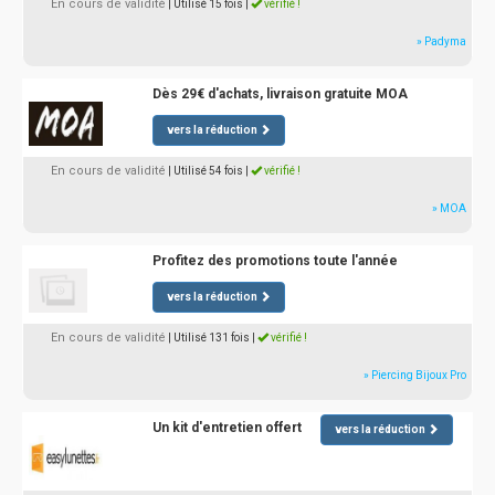
En cours de validité
| Utilisé 15 fois
|
vérifié !
» Padyma
Dès 29€ d'achats, livraison gratuite MOA
vers la réduction
En cours de validité
| Utilisé 54 fois
|
vérifié !
» MOA
Profitez des promotions toute l'année
vers la réduction
En cours de validité
| Utilisé 131 fois
|
vérifié !
» Piercing Bijoux Pro
Un kit d'entretien offert
vers la réduction