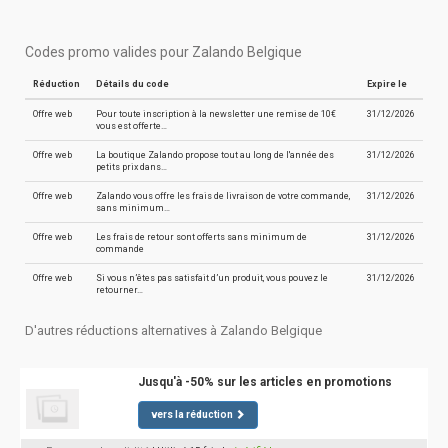
Codes promo valides pour Zalando Belgique
Réduction
Détails du code
Expire le
Offre web
Pour toute inscription à la newsletter une remise de 10€
31/12/2026
vous est offerte…
Offre web
La boutique Zalando propose tout au long de l'année des
31/12/2026
petits prix dans…
Offre web
Zalando vous offre les frais de livraison de votre commande,
31/12/2026
sans minimum…
Offre web
Les frais de retour sont offerts sans minimum de
31/12/2026
commande
Offre web
Si vous n’êtes pas satisfait d’un produit, vous pouvez le
31/12/2026
retourner…
D'autres réductions alternatives à Zalando Belgique
Jusqu'à -50% sur les articles en promotions
vers la réduction