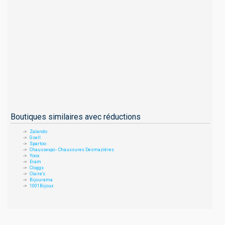
Boutiques similaires avec réductions
Zalando
Gsell
Spartoo
Chaussexpo - Chaussures Desmazières
Yoox
Eram
Cloggs
Claire's
Bijourama
1001Bijoux