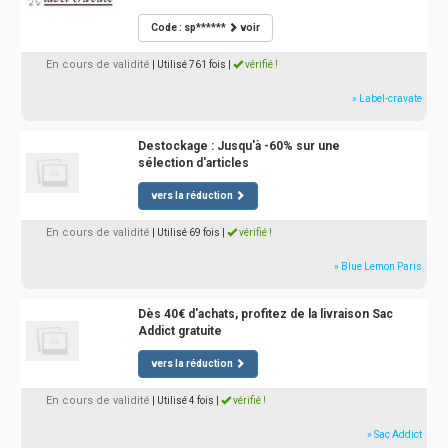
Code : sp******
voir
En cours de validité
| Utilisé 761 fois
|
vérifié !
» Label-cravate
Destockage : Jusqu'à -60% sur une
sélection d'articles
vers la réduction
En cours de validité
| Utilisé 69 fois
|
vérifié !
» Blue Lemon Paris
Dès 40€ d'achats, profitez de la livraison Sac
Addict gratuite
vers la réduction
En cours de validité
| Utilisé 4 fois
|
vérifié !
» Sac Addict