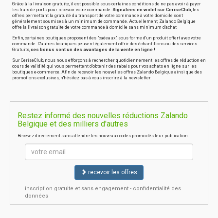
Grâce à la livraison gratuite, il est possible sous certaines conditions de ne pas avoir à payer
les frais de ports pour recevoir votre commande.
Signalées en violet sur CeriseClub
, les
offres permettant la gratuité du transport de votre commande à votre domicile sont
généralement soumises à un minimum de commande. Actuellement, Zalando Belgique
offre la livraison gratuite de votre commande à domicile sans minimum d'achat
Enfin, certaines boutiques proposent des "cadeaux", sous forme d'un produit offert avec votre
commande. D'autres boutiques peuvent également offrir des échantillons ou des services.
Gratuits,
ces bonus sont un des avantages de la vente en ligne !
Sur CeriseClub, nous nous efforçons à rechercher quotidiennement les offres de réduction en
cours de validité qui vous permettent d'obtenir des rabais pour vos achats en ligne sur les
boutiques e-commerce. Afin de recevoir les nouvelles offres Zalando Belgique ainsi que des
promotions exclusives, n'hésitez pas à vous inscrire à la newsletter.
Restez informé des nouvelles réductions Zalando
Belgique et des milliers d'autres
Recevez directement sans attendre les nouveaux codes promo dès leur publication.
recevoir les offres
inscription gratuite et sans engagement - confidentialité des
données