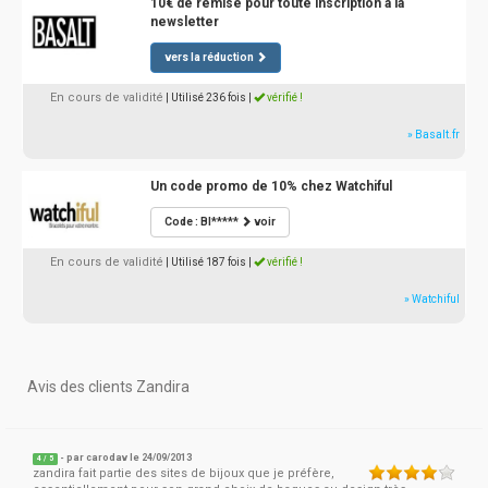
10€ de remise pour toute inscription à la
newsletter
vers la réduction
En cours de validité
| Utilisé 236 fois
|
vérifié !
» Basalt.fr
Un code promo de 10% chez Watchiful
Code : BI*****
voir
En cours de validité
| Utilisé 187 fois
|
vérifié !
» Watchiful
Avis des clients Zandira
- par
carodav
le 24/09/2013
4
/
5
zandira fait partie des sites de bijoux que je préfère,