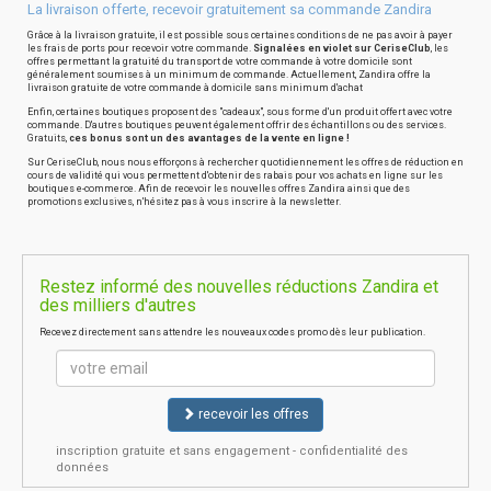
La livraison offerte, recevoir gratuitement sa commande Zandira
Grâce à la livraison gratuite, il est possible sous certaines conditions de ne pas avoir à payer
les frais de ports pour recevoir votre commande.
Signalées en violet sur CeriseClub
, les
offres permettant la gratuité du transport de votre commande à votre domicile sont
généralement soumises à un minimum de commande. Actuellement, Zandira offre la
livraison gratuite de votre commande à domicile sans minimum d'achat
Enfin, certaines boutiques proposent des "cadeaux", sous forme d'un produit offert avec votre
commande. D'autres boutiques peuvent également offrir des échantillons ou des services.
Gratuits,
ces bonus sont un des avantages de la vente en ligne !
Sur CeriseClub, nous nous efforçons à rechercher quotidiennement les offres de réduction en
cours de validité qui vous permettent d'obtenir des rabais pour vos achats en ligne sur les
boutiques e-commerce. Afin de recevoir les nouvelles offres Zandira ainsi que des
promotions exclusives, n'hésitez pas à vous inscrire à la newsletter.
Restez informé des nouvelles réductions Zandira et
des milliers d'autres
Recevez directement sans attendre les nouveaux codes promo dès leur publication.
recevoir les offres
inscription gratuite et sans engagement - confidentialité des
données