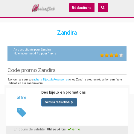
Réductions
Zandira
Avis des clients pour
Zandira
Note moyenne :
4
/
5
pour
1
avis
Code promo Zandira
Economisez sur vos
achats Bijoux & Accessoires
chez Zandira avec les réductions en ligne
utilisables sur zandira.com
Des bijoux en promotions
offre
vers la réduction
En cours de validité
| Utilisé 54 fois
|
vérifié !