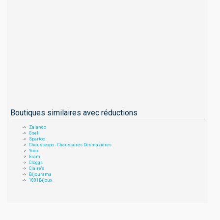
Boutiques similaires avec réductions
Zalando
Gsell
Spartoo
Chaussexpo - Chaussures Desmazières
Yoox
Eram
Cloggs
Claire's
Bijourama
1001Bijoux