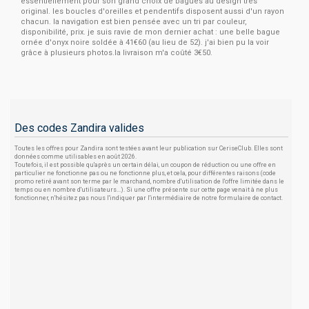
essentiellement pour son grand choix de bagues au design très
original. les boucles d'oreilles et pendentifs disposent aussi d'un rayon
chacun. la navigation est bien pensée avec un tri par couleur,
disponibilité, prix. je suis ravie de mon dernier achat : une belle bague
ornée d'onyx noire soldée à 41€60 (au lieu de 52). j'ai bien pu la voir
grâce à plusieurs photos.la livraison m'a coûté 3€50.
Des codes Zandira valides
Toutes les offres pour Zandira sont testées avant leur publication sur CeriseClub. Elles sont
données comme utilisables en août 2026.
Toutefois, il est possible qu'après un certain délai, un coupon de réduction ou une offre en
particulier ne fonctionne pas ou ne fonctionne plus, et cela, pour différentes raisons (code
promo retiré avant son terme par le marchand, nombre d'utilisation de l'offre limitée dans le
temps ou en nombre d'utilisateurs...). Si une offre présente sur cette page venait à ne plus
fonctionner, n'hésitez pas nous l'indiquer par l'intermédiaire de notre formulaire de contact.