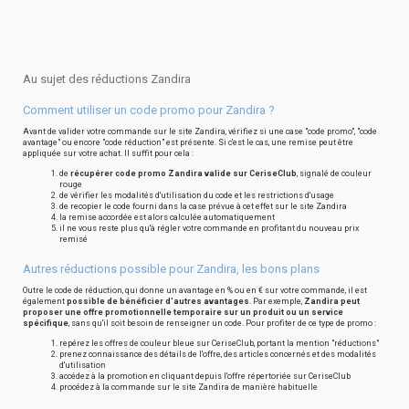
Au sujet des réductions Zandira
Comment utiliser un code promo pour Zandira ?
Avant de valider votre commande sur le site Zandira, vérifiez si une case "code promo", "code
avantage" ou encore "code réduction" est présente. Si c'est le cas, une remise peut être
appliquée sur votre achat. Il suffit pour cela :
de
récupérer code promo Zandira valide sur CeriseClub
, signalé de couleur
rouge
de vérifier les modalités d'utilisation du code et les restrictions d'usage
de recopier le code fourni dans la case prévue à cet effet sur le site Zandira
la remise accordée est alors calculée automatiquement
il ne vous reste plus qu'à régler votre commande en profitant du nouveau prix
remisé
Autres réductions possible pour Zandira, les bons plans
Outre le code de réduction, qui donne un avantage en % ou en € sur votre commande, il est
également
possible de bénéficier d'autres avantages
. Par exemple,
Zandira peut
proposer une offre promotionnelle temporaire sur un produit ou un service
spécifique
, sans qu'il soit besoin de renseigner un code. Pour profiter de ce type de promo :
repérez les offres de couleur bleue sur CeriseClub, portant la mention "réductions"
prenez connaissance des détails de l'offre, des articles concernés et des modalités
d'utilisation
accédez à la promotion en cliquant depuis l'offre répertoriée sur CeriseClub
procédez à la commande sur le site Zandira de manière habituelle