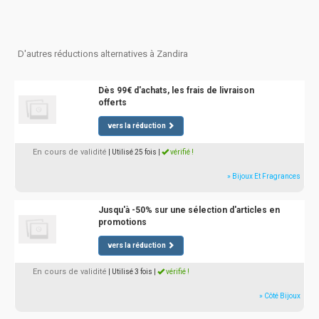
D'autres réductions alternatives à Zandira
Dès 99€ d'achats, les frais de livraison
offerts
vers la réduction
En cours de validité
| Utilisé 25 fois
|
vérifié !
» Bijoux Et Fragrances
Jusqu'à -50% sur une sélection d'articles en
promotions
vers la réduction
En cours de validité
| Utilisé 3 fois
|
vérifié !
» Côté Bijoux