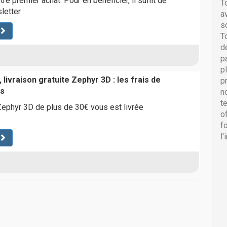
tre premier achat. Pour en bénéficier, il suffit de
T
sletter
a
s
T
d
p
p
 livraison gratuite Zephyr 3D : les frais de
p
ts
n
t
phyr 3D de plus de 30€ vous est livrée
o
f
l