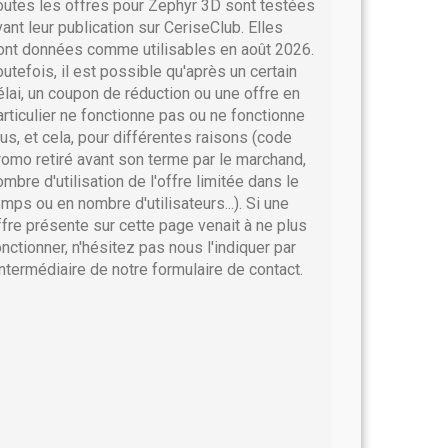
outes les offres pour Zephyr 3D sont testées
vant leur publication sur CeriseClub. Elles
ont données comme utilisables en août 2026.
outefois, il est possible qu'après un certain
élai, un coupon de réduction ou une offre en
articulier ne fonctionne pas ou ne fonctionne
lus, et cela, pour différentes raisons (code
romo retiré avant son terme par le marchand,
ombre d'utilisation de l'offre limitée dans le
emps ou en nombre d'utilisateurs...). Si une
ffre présente sur cette page venait à ne plus
onctionner, n'hésitez pas nous l'indiquer par
'intermédiaire de notre formulaire de contact.