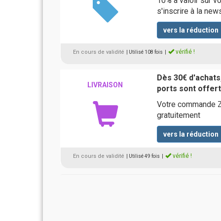
10% à valoir sur vo
s'inscrire à la new
vers la réduction
vérifié !
En cours de validité
| Utilisé 108 fois
|
Dès 30€ d'achats,
LIVRAISON
ports sont offer
Votre commande Ze
gratuitement
vers la réduction
vérifié !
En cours de validité
| Utilisé 49 fois
|