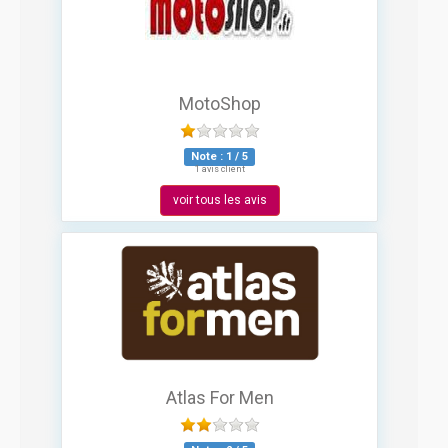
MotoShop
Note :
1
/
5
1 avis client
voir tous les avis
Atlas For Men