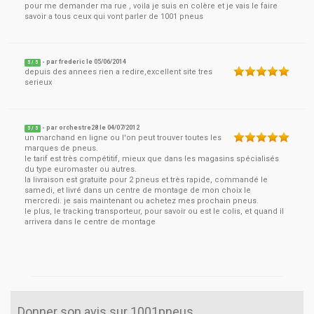
pour me demander ma rue , voila je suis en colère et je vais le faire
savoir a tous ceux qui vont parler de 1001 pneus
- par
frederic
le
05/06/2014
5
/ 5
depuis des annees rien a redire,excellent site tres
serieux
- par
orchestre28
le
04/07/2012
5
/ 5
un marchand en ligne ou l'on peut trouver toutes les
marques de pneus.
le tarif est très compétitif, mieux que dans les magasins spécialisés
du type euromaster ou autres.
la livraison est gratuite pour 2 pneus et très rapide, commandé le
samedi, et livré dans un centre de montage de mon choix le
mercredi. je sais maintenant ou achetez mes prochain pneus.
le plus, le tracking transporteur, pour savoir ou est le colis, et quand il
arrivera dans le centre de montage
Donner son avis sur 1001pneus