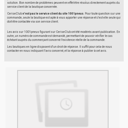
solution. Bon nombre de problèmes peuvent en effet être résolus directement auprès du
service client de la boutique concernée.
CeriseClub
n'est pas le service client du site 1001pneus
. Pour toute question sur une
commande, seule la boutique est apte à vous apporter une réponse et c'est elle seule qui
doit être contactée via son service client.
Les avis sur 1001pneus figurant sur CeriseClub ont été modérés avant publication. En
outre, un numéro de commande est demandé, permettant de pouvoir vérifier le cas
échéant auprès du commerçant concerné l'existence réelle de la commande.
Les boutiques en ligne disposent d'un droit de réponse. Il suffit pour cela de nous
contacter en nous indiquant l'avis concerné, et la réponse à publier à cet avis.