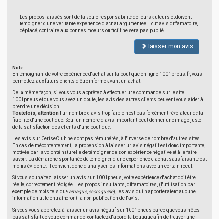
Les propos laissés sont de la seule responsabilité de leurs auteurs et doivent
témoigner d'une véritable expérience d'achat argumentée. Tout avis diffamatoire,
déplacé, contraire aux bonnes moeurs ou fictif ne sera pas publié
laisser mon avis
Note :
En témoignant de votre expérience d'achat sur la boutique en ligne 1001pneus.fr, vous
permettez aux futurs clients d'être informé avant un achat.
De la même façon, si vous vous apprêtez à effectuer une commande sur le site
1001pneus et que vous avez un doute, les avis des autres clients peuvent vous aider à
prendre une décision.
Toutefois, attention !
un nombre d'avis trop faible n'est pas forcément révélateur de la
fiabilité d'une boutique. Seul un nombre d'avis important peut donner une image juste
de la satisfaction des clients d'une boutique.
Les avis sur CeriseClub ne sont pas rémunérés, à l'inverse de nombre d'autres sites.
En cas de mécontentement, la propension à laisser un avis négatif est donc importante,
motivée par la volonté naturelle de témoigner de son expérience négative et à le faire
savoir. La démarche spontanée de témoigner d'une expérience d'achat satisfaisante est
moins évidente. Il convient donc d'analyser les informations avec un certain recul.
Si vous souhaitez laisser un avis sur 1001pneus, votre expérience d'achat doit être
réelle, correctement rédigée. Les propos insultants, diffamatoires, (l'utilisation par
exemple de mots tels que
arnaque
,
escroquerie
), les avis qui n'apporteraient aucune
information utile entraîneront la non publication de l'avis.
Si vous vous apprêtez à laisser un avis négatif sur 1001pneus parce que vous n'êtes
pas satisfait de votre commande, contactez d'abord la boutique afin de trouver une