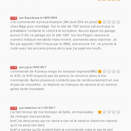
- par
Bapstbeep
le
18/01/2018
1
/ 5
J'ai commandé 4 pneus livraison 24h (soit 33 € en plus)
chez Agip pour montage. Sur le site de 1001 pneus est écrit que le
prestataire contacte le client à la réception. Aucun appel du garage,
aucun n°de ce garage sur le site 1001. Sur les Pages Jaunes le
numéro indiqué est valide mais erroné, sonneries sans réponse. Je
fini par appeler 1001 Pneus par le 0892, soit encore 4 €. Je prends la
route avec les anciens pneus alors que j'ai payé les neufs.
- par
jcg
le
14/01/2017
1
/ 5
commande de 4 pneus neige en livraison express(48h)
le 4/01, le 9/01 toujours pas de pneus.Je renonce donc à ma
commande. Après plusieurs contacts pas de remboursement en vue
et pas de nouvelles. Je déplore un manque de sérieux et un service
après vente inexistant.
- par
tadarmor
le
11/01/2017
1
/ 5
j'ai fait l'erreur de me tromper de taille ,et impossible
de changer mes produits
bref j'ai deux pneu qui ne serve a rien et le service client me répond
qu'il ne peut rien faire
bref je pense qu'ils veulent bien la commande mais le sav ils sen