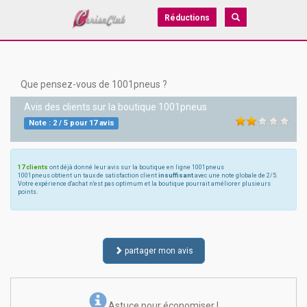
Réductions
Que pensez-vous de 1001pneus ?
Avis des clients sur la boutique
1001pneus
Note :
2
/
5
pour
17
avis
17 clients
ont déjà donné leur avis sur la boutique en ligne 1001pneus
1001pneus obtient un taux de satisfaction client
insuffisant
avec une note globale de 2/5.
Votre expérience d'achat n'est pas optimum et la boutique pourrait améliorer plusieurs
points.
partager mon avis
Astuce pour économiser !