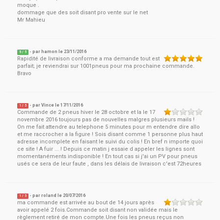
moque .
dommage que des soit disant pro vente sur le net
Mr Mahieu
- par
hamon
le
23/11/2016
5
/ 5
Rapidité de livraison conforme a ma demande tout est
parfait; je reviendrai sur 1001pneus pour ma prochaine commande.
Bravo
- par
Vince
le
17/11/2016
1
/ 5
Commande de 2 pneus hiver le 28 octobre et la le 17
novembre 2016 toujours pas de nouvelles malgres plusieurs mails !
On me fait attendre au telephone 5 minutes pour m entendre dire allo
et me raccrocher a la figure ! Sois disant comme 1 personne plus haut
adresse incomplete en faisant le suivi du colis ! En bref n importe quoi
ce site ! A fuir ... ! Depuis ce matin j essaie d appeler les lignes sont
momentanéments indisponible ! En tout cas si j'ai un PV pour pneus
usés ce sera de leur faute , dans les délais de livraison c'est 72heures
- par
roland
le
20/07/2016
1
/ 5
ma commande est arrivée au bout de 14 jours après
avoir appelé 2 fois.Commande soit disant non validée mais le
règlement retiré de mon compte.Une fois les pneus reçus non