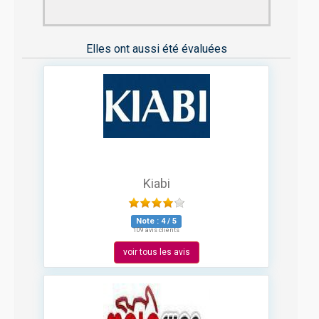
Elles ont aussi été évaluées
Kiabi
Note :
4
/
5
109 avis clients
voir tous les avis