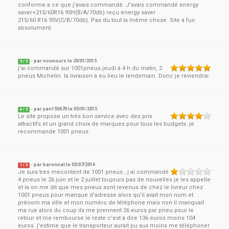
conforme a ce que j'avais commandé. J'avais commandé energy
saver+215/60R16 95H(B/A/70db) reçu energy saver
215/60 R16 95V(C/B/70db). Pas du tout la même chose. Site à fuir
absolument.
- par
nounours
le
20/01/2015
5
/ 5
j'ai commandé sur 1001pneus jeudi à 4 h du matin, 2
pneus Michelin. la livraison a eu lieu le lendemain. Donc je reviendrai
- par
yan150670
le
05/01/2015
4
/ 5
Le site propose un très bon service avec des prix
attractifs et un grand choix de marques pour tous les budgets. je
recommande 1001 pneus
- par
baronnat
le
05/07/2014
1
/ 5
Je suis tres mecontent de 1001 pneus , j ai commandé
4 pneus le 26 juin et le 2 juillet toujours pas de nouvelles je les appelle
et la on me dit que mes pneus sont revenus de chez le livreur chez
1001 pneus pour manque d'adresse alors qu'il avait mon nom et
prénom ma ville et mon numéro de téléphone mais non il manquait
ma rue alors du coup ils me prennent 26 euros par pneu pour le
retour et me rembourse le reste c'est à dire 136 euros moins 104
euros. j'estime que le transporteur aurait pu aux moins me téléphoner