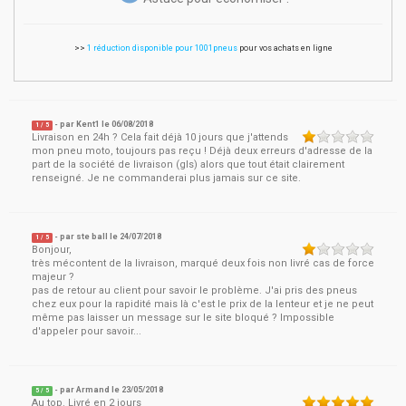
>>
1 réduction disponible pour 1001pneus
pour vos achats en ligne
- par
Kent1
le
06/08/2018
1
/ 5
Livraison en 24h ? Cela fait déjà 10 jours que j'attends
mon pneu moto, toujours pas reçu ! Déjà deux erreurs d'adresse de la
part de la société de livraison (gls) alors que tout était clairement
renseigné. Je ne commanderai plus jamais sur ce site.
- par
ste ball
le
24/07/2018
1
/ 5
Bonjour,
très mécontent de la livraison, marqué deux fois non livré cas de force
majeur ?
pas de retour au client pour savoir le problème. J'ai pris des pneus
chez eux pour la rapidité mais là c'est le prix de la lenteur et je ne peut
même pas laisser un message sur le site bloqué ? Impossible
d'appeler pour savoir...
- par
Armand
le
23/05/2018
5
/ 5
Au top. Livré en 2 jours