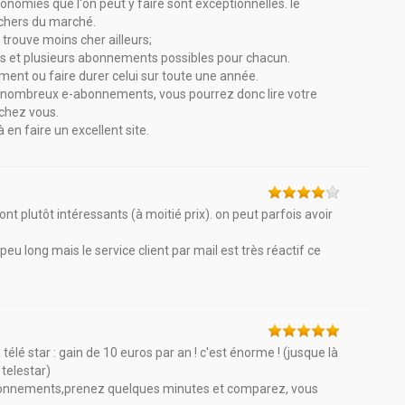
conomies que l'on peut y faire sont exceptionnelles. le
s chers du marché.
 trouve moins cher ailleurs;
es et plusieurs abonnements possibles pour chacun.
ent ou faire durer celui sur toute une année.
 de nombreux e-abonnements, vous pourrez donc lire votre
 chez vous.
à en faire un excellent site.
plutôt intéressants (à moitié prix). on peut parfois avoir
.
 long mais le service client par mail est très réactif ce
lé star : gain de 10 euros par an ! c'est énorme ! (jusque là
telestar)
bonnements,prenez quelques minutes et comparez, vous