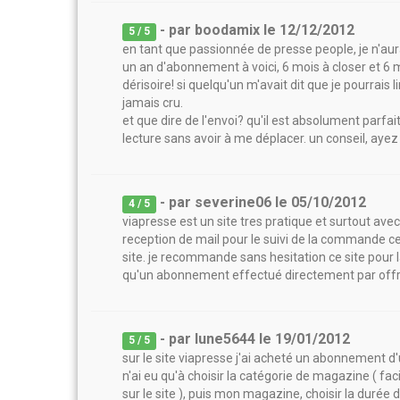
- par
boodamix
le
12/12/2012
5
/ 5
en tant que passionnée de presse people, je n'aur
un an d'abonnement à voici, 6 mois à closer et 6 m
dérisoire! si quelqu'un m'avait dit que je pourrais
jamais cru.
et que dire de l'envoi? qu'il est absolument parfa
lecture sans avoir à me déplacer. un conseil, ayez 
- par
severine06
le
05/10/2012
4
/ 5
viapresse est un site tres pratique et surtout ave
reception de mail pour le suivi de la commande c
site. je recommande sans hesitation ce site pou
qu'un abonnement effectué directement par offr
- par
lune5644
le
19/01/2012
5
/ 5
sur le site viapresse j'ai acheté un abonnement
n'ai eu qu'à choisir la catégorie de magazine ( fa
sur le site ), puis mon magazine, choisir la du