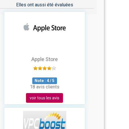
Elles ont aussi été évaluées
Apple Store
Note :
4
/
5
18 avis clients
voir tous les avis