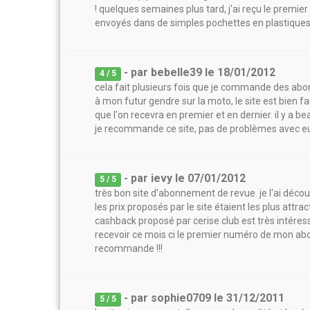
! quelques semaines plus tard, j'ai reçu le prem
envoyés dans de simples pochettes en plastiques 
- par
bebelle39
le
18/01/2012
4
/ 5
cela fait plusieurs fois que je commande des ab
à mon futur gendre sur la moto, le site est bien 
que l'on recevra en premier et en dernier. il y a b
je recommande ce site, pas de problèmes avec e
- par
ievy
le
07/01/2012
5
/ 5
très bon site d'abonnement de revue. je l'ai dé
les prix proposés par le site étaient les plus attract
cashback proposé par cerise club est très intéres
recevoir ce mois ci le premier numéro de mon abo
recommande !!!
- par
sophie0709
le
31/12/2011
5
/ 5