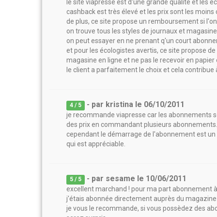
le site viapresse est d'une grande qualité et les é
cashback est très élevé et les prix sont les moin
de plus, ce site propose un remboursement si l'on
on trouve tous les styles de journaux et magasin
on peut essayer en ne prenant q'un court abonnem
et pour les écologistes avertis, ce site propose
magasine en ligne et ne pas le recevoir en papier
le client a parfaitement le choix et cela contribue 
- par
kristina
le
06/10/2011
4
/ 5
je recommande viapresse car les abonnements sont 
des prix en commandant plusieurs abonnements
cependant le démarrage de l'abonnement est un peu
qui est appréciable.
- par
sesame
le
10/06/2011
5
/ 5
excellent marchand ! pour ma part abonnement à té
j'étais abonnée directement auprès du magazine 
je vous le recommande, si vous possèdez des a