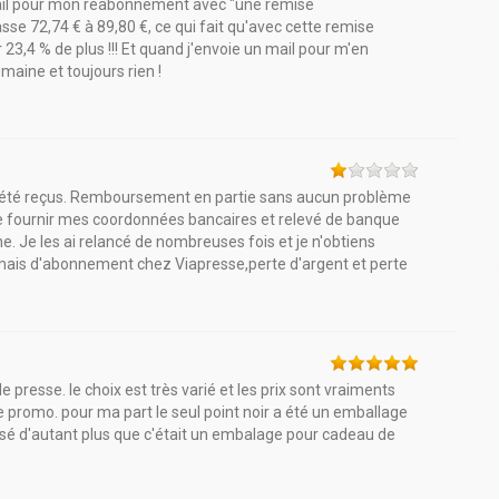
mail pour mon réabonnement avec "une remise
 72,74 € à 89,80 €, ce qui fait qu'avec cette remise
23,4 % de plus !!! Et quand j'envoie un mail pour m'en
maine et toujours rien !
s été reçus. Remboursement en partie sans aucun problème
e fournir mes coordonnées bancaires et relevé de banque
one. Je les ai relancé de nombreuses fois et je n'obtiens
amais d'abonnement chez Viapresse,perte d'argent et perte
 presse. le choix est très varié et les prix sont vraiments
 promo. pour ma part le seul point noir a été un emballage
asé d'autant plus que c'était un embalage pour cadeau de