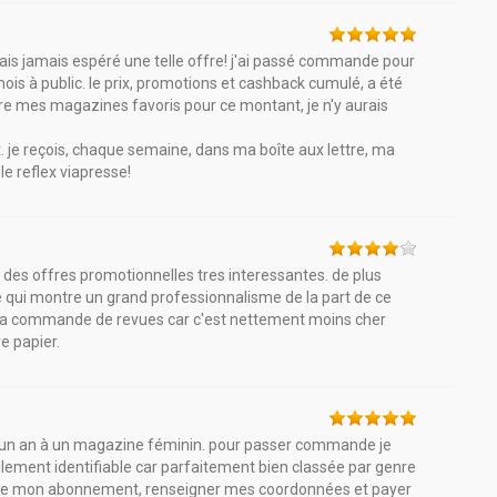
ais jamais espéré une telle offre! j'ai passé commande pour
ois à public. le prix, promotions et cashback cumulé, a été
 lire mes magazines favoris pour ce montant, je n'y aurais
it. je reçois, chaque semaine, dans ma boîte aux lettre, ma
le reflex viapresse!
c des offres promotionnelles tres interessantes. de plus
e qui montre un grand professionnalisme de la part de ce
r la commande de revues car c'est nettement moins cher
e papier.
 d'un an à un magazine féminin. pour passer commande je
cilement identifiable car parfaitement bien classée par genre
rée de mon abonnement, renseigner mes coordonnées et payer