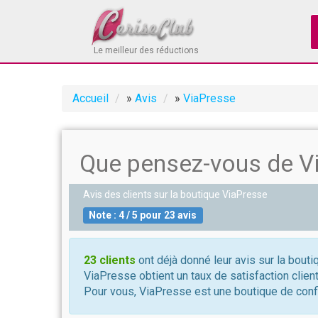
Le meilleur des réductions
Accueil
»
Avis
»
ViaPresse
Que pensez-vous de V
Avis des clients sur la boutique
ViaPresse
Note :
4
/
5
pour
23
avis
23 clients
ont déjà donné leur avis sur la bout
ViaPresse obtient un taux de satisfaction clien
Pour vous, ViaPresse est une boutique de confi