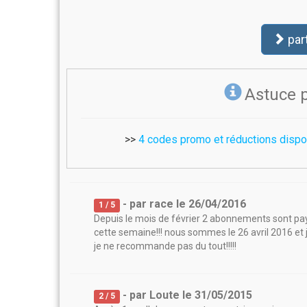
par
Astuce 
>>
4 codes promo et réductions dispo
- par
race
le
26/04/2016
1
/ 5
Depuis le mois de février 2 abonnements sont pay
cette semaine!!! nous sommes le 26 avril 2016 et je
je ne recommande pas du tout!!!!!
- par
Loute
le
31/05/2015
2
/ 5