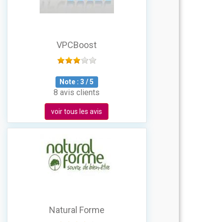
VPCBoost
Note :
3
/
5
8 avis clients
voir tous les avis
Natural Forme