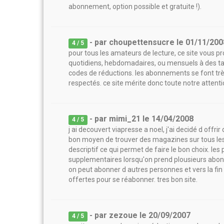
abonnement, option possible et gratuite !).
- par
choupettensucre
le
01/11/200
4
/ 5
pour tous les amateurs de lecture, ce site vou
quotidiens, hebdomadaires, ou mensuels à des ta
codes de réductions. les abonnements se font très
respectés. ce site mérite donc toute notre attenti
- par
mimi_21
le
14/04/2008
4
/ 5
j ai decouvert viapresse a noel, j'ai decidé d off
bon moyen de trouver des magazines sur tous les 
descriptif ce qui permet de faire le bon choix. les p
supplementaires lorsqu'on prend plousieurs a
on peut abonner d autres personnes et vers la fi
offertes pour se réabonner. tres bon site.
- par
zezoue
le
20/09/2007
4
/ 5