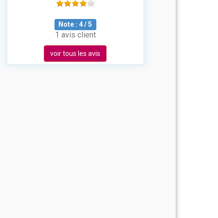
Note :
4
/
5
1 avis client
voir tous les avis