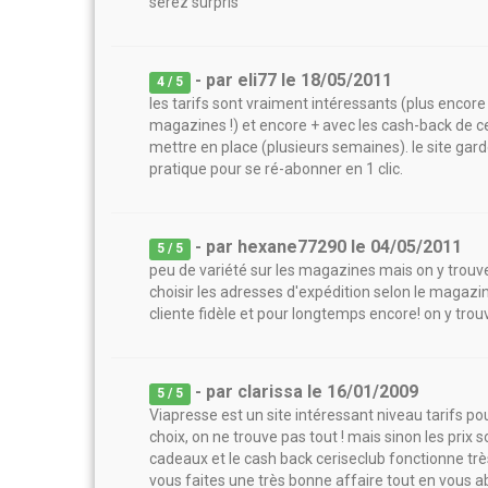
serez surpris
- par
eli77
le
18/05/2011
4
/ 5
les tarifs sont vraiment intéressants (plus encor
magazines !) et encore + avec les cash-back de c
mettre en place (plusieurs semaines). le site g
pratique pour se ré-abonner en 1 clic.
- par
hexane77290
le
04/05/2011
5
/ 5
peu de variété sur les magazines mais on y trou
choisir les adresses d'expédition selon le magazin
cliente fidèle et pour longtemps encore! on y tro
- par
clarissa
le
16/01/2009
5
/ 5
Viapresse est un site intéressant niveau tarifs p
choix, on ne trouve pas tout ! mais sinon les prix 
cadeaux et le cash back ceriseclub fonctionne trè
vous faites une très bonne affaire tout en vous 