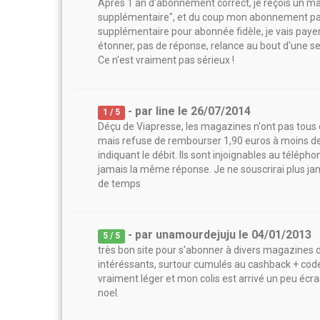
Après 1 an d'abonnement correct, je reçois un 
supplémentaire", et du coup mon abonnement passe
supplémentaire pour abonnée fidèle, je vais payer 
étonner, pas de réponse, relance au bout d'une se
Ce n'est vraiment pas sérieux !
- par
line
le
26/07/2014
1
/ 5
Déçu de Viapresse, les magazines n'ont pas tou
mais refuse de rembourser 1,90 euros à moins d
indiquant le débit. Ils sont injoignables au téléph
jamais la même réponse. Je ne souscrirai plus j
de temps
- par
unamourdejuju
le
04/01/2013
5
/ 5
très bon site pour s'abonner à divers magazines de
intéréssants, surtour cumulés au cashback + code
vraiment léger et mon colis est arrivé un peu écr
noel.