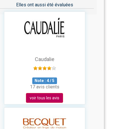
Elles ont aussi été évaluées
Caudalie
Note :
4
/
5
17 avis clients
voir tous les avis