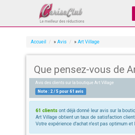
Le meilleur des réductions
Accueil
»
Avis
»
Art Village
Que pensez-vous de Art
Avis des clients sur la boutique
Art Village
Note :
2
/
5
pour
61
avis
61 clients
ont déjà donné leur avis sur la boutiq
Art Village obtient un taux de satisfaction clien
Votre expérience d'achat n'est pas optimum et l