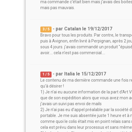
ma commande c'était bien mais j'avais des boites o
mais pas mauvais.
- par
Catalan
le
19/12/2017
3
/ 5
Bravo pour tous les produits. Par contre, le transpor
puis à Avignon, enfin livré à Perpignan, après 2 jo
sous 4 jours. j'avais commandé un produit "épuisé
avoir.... cela n'est pas commercial....
- par
Italia
le
15/12/2017
1
/ 5
Le contenu de ma dernière commande une fois reç
qu’à désirer !
1) Je n’ai eu aucune information de la part d’Art
que de son expédition alors que vous avez mon
j’avais un suivi pas envoi de mails
2) Je n’ai pas eu d’appel préalable par la sociét
portable. Je me suis absentée juste 1 heure et à 
comme quoi le colis était mis en point relais sa
cela est prévu dans leur processus et sans même m