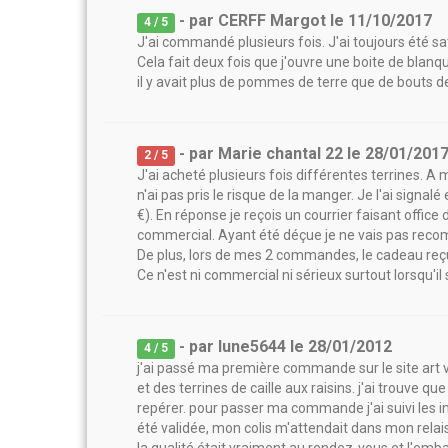
- par
CERFF Margot
le
11/10/2017
4
/ 5
J'ai commandé plusieurs fois. J'ai toujours été sat
Cela fait deux fois que j'ouvre une boite de blan
il y avait plus de pommes de terre que de bouts de 
- par
Marie chantal 22
le
28/01/201
2
/ 5
J'ai acheté plusieurs fois différentes terrines. A m
n'ai pas pris le risque de la manger. Je l'ai sig
€). En réponse je reçois un courrier faisant offic
commercial. Ayant été déçue je ne vais pas recomm
De plus, lors de mes 2 commandes, le cadeau reçu 
Ce n'est ni commercial ni sérieux surtout lorsqu'il 
- par
lune5644
le
28/01/2012
4
/ 5
j'ai passé ma première commande sur le site art vi
et des terrines de caille aux raisins. j'ai trouve que l
repérer. pour passer ma commande j'ai suivi les i
été validée, mon colis m'attendait dans mon relais c