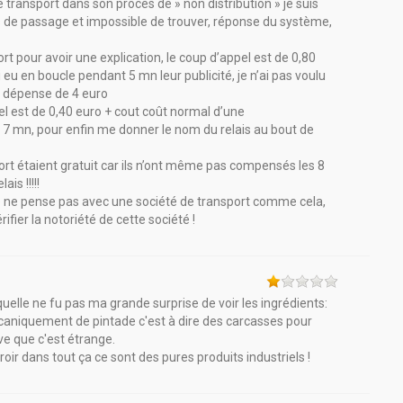
transport dans son procès de » non distribution » je suis
vis de passage et impossible de trouver, réponse du système,
rt pour avoir une explication, le coup d’appel est de 0,80
eu en boucle pendant 5 mn leur publicité, je n’ai pas voulu
e dépense de 4 euro
el est de 0,40 euro + cout coût normal d’une
 7 mn, pour enfin me donner le nom du relais au bout de
rt étaient gratuit car ils n’ont même pas compensés les 8
is !!!!!
je ne pense pas avec une société de transport comme cela,
ifier la notoriété de cette société !
elle ne fu pas ma grande surprise de voir les ingrédients:
caniquement de pintade c'est à dire des carcasses pour
uve que c'est étrange.
rroir dans tout ça ce sont des pures produits industriels !