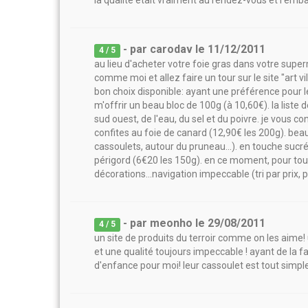
la qualité était vraiment au rendez-vous et l'emba
- par
carodav
le
11/12/2011
4
/ 5
au lieu d'acheter votre foie gras dans votre super
comme moi et allez faire un tour sur le site "art vil
bon choix disponible: ayant une préférence pour le
m'offrir un beau bloc de 100g (à 10,60€). la liste 
sud ouest, de l'eau, du sel et du poivre. je vous con
confites au foie de canard (12,90€ les 200g). bea
cassoulets, autour du pruneau...). en touche sucré
périgord (6€20 les 150g). en ce moment, pour t
décorations...navigation impeccable (tri par prix, p
- par
meonho
le
29/08/2011
4
/ 5
un site de produits du terroir comme on les aime! 
et une qualité toujours impeccable ! ayant de la
d'enfance pour moi! leur cassoulet est tout simp