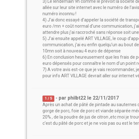
3) Le lendemain 9h comme le prévoit la société de 
allée sur leur site internet avec le numéro de l’a
numéro inconnu !
4) J’ai donc essayé d’appeler la société de transpo
euro /mn + coût normal d’une communication, j’ai 
attendre plus j’ai raccroché sans réponse soit un
5) J’ai ensuite appelé ART VILLAGE, le coup d’app
communication, j’ai eu enfin quelqu’un au bout de
10mn soit à nouveau 4 euro de dépense
6) En conclusion heureusement que les frais de po
euro dépensés pour connaître le nom d’un point rela
7) A votre avis est-ce que je vais recommander, 
pour info ART VILLAGE devrait aller sur internet vér
- par
philbt22
le
22/11/2017
1
/ 5
Après un achat de pâté de pintade au sauternes qu
gorge de porc, foie de porc et viande séparée mé
20% , de la poudre de jus de citron ,etc moi je tro
c'est du pâté de porc et je ne vois pas ou est le te