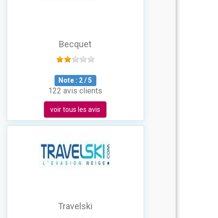
Becquet
Note :
2
/
5
122 avis clients
voir tous les avis
Travelski