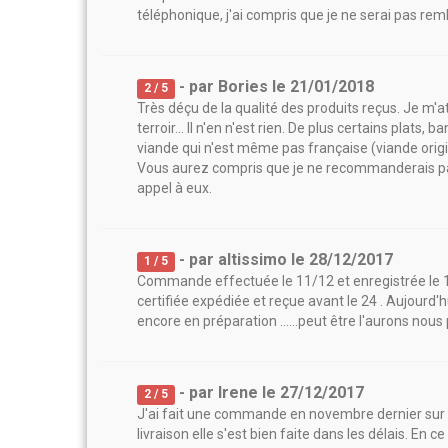
téléphonique, j'ai compris que je ne serai pas rem
- par
Bories
le
21/01/2018
2
/ 5
Très déçu de la qualité des produits reçus. Je m'a
terroir... Il n'en n'est rien. De plus certains plats
viande qui n'est même pas française (viande origine
Vous aurez compris que je ne recommanderais pas
appel à eux.
- par
altissimo
le
28/12/2017
1
/ 5
Commande effectuée le 11/12 et enregistrée le 1
certifiée expédiée et reçue avant le 24 . Aujou
encore en préparation ......peut être l'aurons nous
- par
Irene
le
27/12/2017
2
/ 5
J'ai fait une commande en novembre dernier sur le
livraison elle s'est bien faite dans les délais. En c