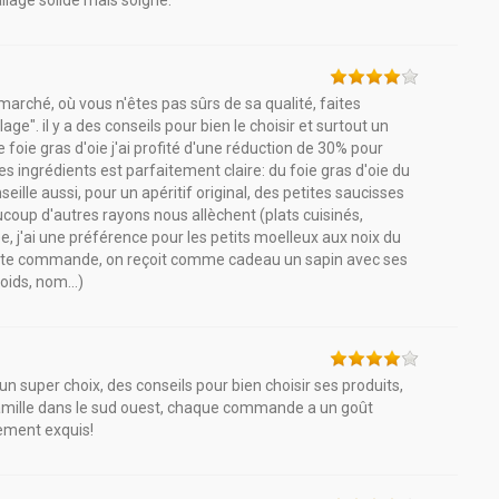
llage solide mais soigné.
marché, où vous n'êtes pas sûrs de sa qualité, faites
lage". il y a des conseils pour bien le choisir et surtout un
 foie gras d'oie j'ai profité d'une réduction de 30% pour
des ingrédients est parfaitement claire: du foie gras d'oie du
seille aussi, pour un apéritif original, des petites saucisses
ucoup d'autres rayons nous allèchent (plats cuisinés,
e, j'ai une préférence pour les petits moelleux aux noix du
oute commande, on reçoit comme cadeau un sapin avec ses
oids, nom...)
un super choix, des conseils pour bien choisir ses produits,
 famille dans le sud ouest, chaque commande a un goût
lement exquis!