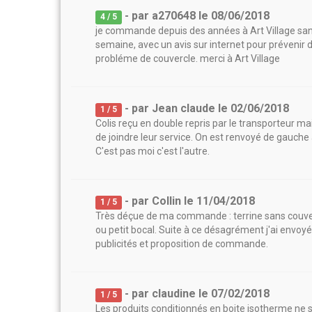
- par
a270648
le
08/06/2018
4
/ 5
je commande depuis des années à Art Village s
semaine, avec un avis sur internet pour prévenir de
probléme de couvercle. merci à Art Village
- par
Jean claude
le
02/06/2018
1
/ 5
Colis reçu en double repris par le transporteur m
de joindre leur service. On est renvoyé de gauche 
C'est pas moi c'est l'autre.
- par
Collin
le
11/04/2018
1
/ 5
Très déçue de ma commande : terrine sans couvercl
ou petit bocal. Suite à ce désagrément j'ai envoyé 
publicités et proposition de commande.
- par
claudine
le
07/02/2018
1
/ 5
Les produits conditionnés en boite isotherme ne s