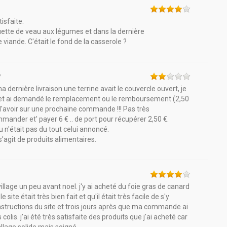
isfaite.
quette de veau aux légumes et dans la dernière
viande. C'était le fond de la casserole ?
7
a dernière livraison une terrine avait le couvercle ouvert, je
nalé et ai demandé le remplacement ou le remboursement (2,50
e d'avoir sur une prochaine commande !!! Pas très
ander et' payer 6 € .. de port pour récupérer 2,50 €.
n'était pas du tout celui annoncé.
s'agit de produits alimentaires.
llage un peu avant noel. j'y ai acheté du foie gras de canard
e site était très bien fait et qu'il était très facile de s'y
nstructions du site et trois jours après que ma commande ai
olis. j'ai été très satisfaite des produits que j'ai acheté car