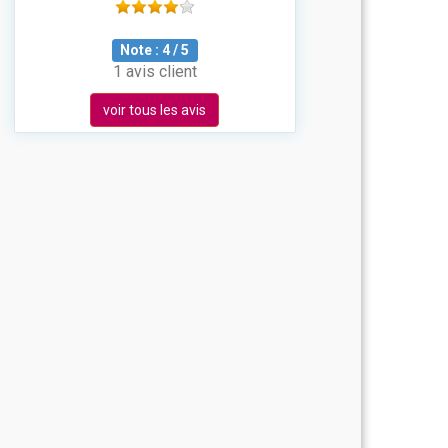
Note :
4
/
5
1 avis client
voir tous les avis