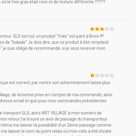
ù le foie gras était rose et de texture différente ?????
teur: GLS est nul. un produit "frais" est parti à Brive !!!!
urs de "balade" Je dois dire, que ce produit à été remplacé
" je suis obligé de recommandé, si je veux recevoir mon
ue est correct, par contre son acheminement laisse plus
 Village, de la bonne prise en compte de ma commande, ainsi
 adresse email et que pour mes commandes précédentes
é de transport GLS, alors ART VILLAGE à mon numéro de
mon retour j’ai trouvé un avis de passage du transporteur
ns même me laisser la possibilité d’un 2éme passage comme
e laisser le nom du point relais où mon colis a été stocké