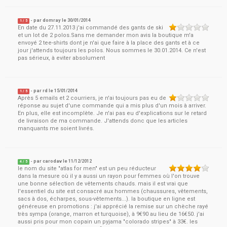
- par
domray
le
30/01/2014
1
/ 5
En date du 27.11.2013 j'ai commandé des gants de ski
et un lot de 2 polos.Sans me demander mon avis la boutique m'a
envoyé 2 tee-shirts dont je n'ai que faire à la place des gants et à ce
jour j'attends toujours les polos. Nous sommes le 30.01.2014. Ce n'est
pas sérieux, à eviter absolument
- par
rd
le
15/01/2014
1
/ 5
Après 5 emails et 2 courriers, je n'ai toujours pas eu de
réponse au sujet d'une commande qui a mis plus d'un mois à arriver.
En plus, elle est incomplète. Je n'ai pas eu d'explications sur le retard
de livraison de ma commande. J'attends donc que les articles
manquants me soient livrés.
- par
carodav
le
11/12/2012
4
/ 5
le nom du site "atlas for men" est un peu réducteur
dans la mesure où il y a aussi un rayon pour femmes où l'on trouve
une bonne sélection de vêtements chauds. mais il est vrai que
l'essentiel du site est consacré aux hommes (chaussures, vêtements,
sacs à dos, écharpes, sous-vêtements...). la boutique en ligne est
généreuse en promotions : j'ai apprécié la remise sur un chèche rayé
très sympa (orange, marron et turquoise), à 9€90 au lieu de 16€50. j'ai
aussi pris pour mon copain un pyjama "colorado stripes" à 33€. les