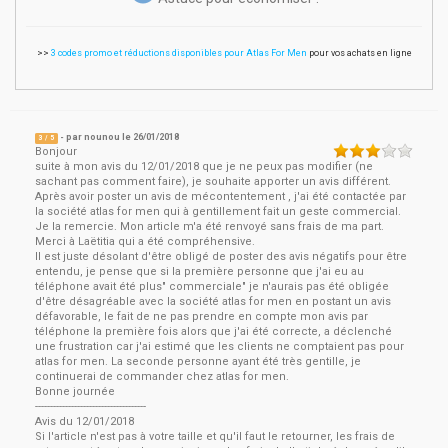
>>
3 codes promo et réductions disponibles pour Atlas For Men
pour vos achats en ligne
- par
nounou
le
26/01/2018
3
/ 5
Bonjour
suite à mon avis du 12/01/2018 que je ne peux pas modifier (ne
sachant pas comment faire), je souhaite apporter un avis différent.
Après avoir poster un avis de mécontentement , j'ai été contactée par
la société atlas for men qui à gentillement fait un geste commercial.
Je la remercie. Mon article m'a été renvoyé sans frais de ma part.
Merci à Laëtitia qui a été compréhensive.
Il est juste désolant d'être obligé de poster des avis négatifs pour être
entendu, je pense que si la première personne que j'ai eu au
téléphone avait été plus" commerciale" je n'aurais pas été obligée
d'être désagréable avec la société atlas for men en postant un avis
défavorable, le fait de ne pas prendre en compte mon avis par
téléphone la première fois alors que j'ai été correcte, a déclenché
une frustration car j'ai estimé que les clients ne comptaient pas pour
atlas for men. La seconde personne ayant été très gentille, je
continuerai de commander chez atlas for men.
Bonne journée
-------------------------------------
Avis du 12/01/2018
Si l'article n'est pas à votre taille et qu'il faut le retourner, les frais de