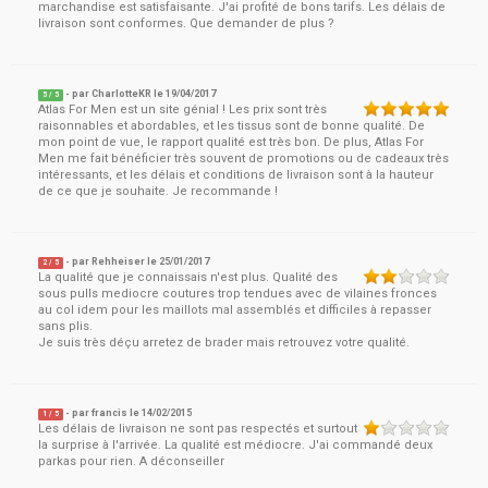
marchandise est satisfaisante. J'ai profité de bons tarifs. Les délais de
livraison sont conformes. Que demander de plus ?
- par
CharlotteKR
le
19/04/2017
5
/ 5
Atlas For Men est un site génial ! Les prix sont très
raisonnables et abordables, et les tissus sont de bonne qualité. De
mon point de vue, le rapport qualité est très bon. De plus, Atlas For
Men me fait bénéficier très souvent de promotions ou de cadeaux très
intéressants, et les délais et conditions de livraison sont à la hauteur
de ce que je souhaite. Je recommande !
- par
Rehheiser
le
25/01/2017
2
/ 5
La qualité que je connaissais n'est plus. Qualité des
sous pulls mediocre coutures trop tendues avec de vilaines fronces
au col idem pour les maillots mal assemblés et difficiles à repasser
sans plis.
Je suis très déçu arretez de brader mais retrouvez votre qualité.
- par
francis
le
14/02/2015
1
/ 5
Les délais de livraison ne sont pas respectés et surtout
la surprise à l'arrivée. La qualité est médiocre. J'ai commandé deux
parkas pour rien. A déconseiller