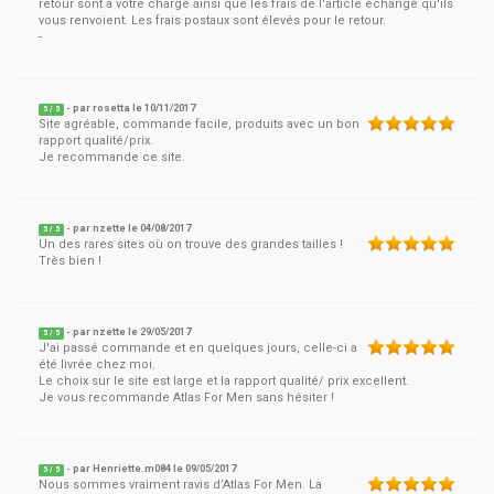
retour sont à votre charge ainsi que les frais de l'article échangé qu'ils
vous renvoient. Les frais postaux sont élevés pour le retour.
-
- par
rosetta
le
10/11/2017
5
/ 5
Site agréable, commande facile, produits avec un bon
rapport qualité/prix.
Je recommande ce site.
- par
nzette
le
04/08/2017
5
/ 5
Un des rares sites où on trouve des grandes tailles !
Très bien !
- par
nzette
le
29/05/2017
5
/ 5
J'ai passé commande et en quelques jours, celle-ci a
été livrée chez moi.
Le choix sur le site est large et la rapport qualité/ prix excellent.
Je vous recommande Atlas For Men sans hésiter !
- par
Henriette.m084
le
09/05/2017
5
/ 5
Nous sommes vraiment ravis d’Atlas For Men. La