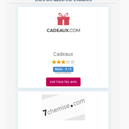
Cadeaux
Note :
3
/
5
9 avis clients
voir tous les avis