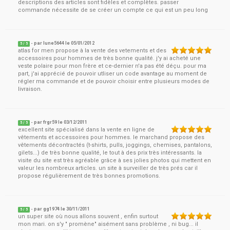
descriptions des articles sont fidèles et complètes. passer
commande nécessite de se créer un compte ce qui est un peu long
- par
lune5644
le
05/01/2012
5
/ 5
atlas for men propose à la vente des vetements et des
accessoires pour hommes de très bonne qualité. j'y ai acheté une
veste polaire pour mon frère et ce-dernier n'a pas été déçu. pour ma
part, j'ai apprécié de pouvoir utliser un code avantage au moment de
régler ma commande et de pouvoir choisir entre plusieurs modes de
livraison.
- par
frgr59
le
03/12/2011
5
/ 5
excellent site spécialisé dans la vente en ligne de
vêtements et accessoires pour hommes. le marchand propose des
vêtements décontractés (t-shirts, pulls, joggings, chemises, pantalons,
gilets...) de très bonne qualité, le tout à des prix très intéressants. la
visite du site est très agréable grâce à ses jolies photos qui mettent en
valeur les nombreux articles. un site à surveiller de très prés car il
propose régulièrement de très bonnes promotions.
- par
gg1974
le
30/11/2011
5
/ 5
un super site où nous allons souvent , enfin surtout
mon mari. on s'y " promène" aisément sans problème , ni bug... il