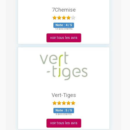
7Chemise
Note :
4
/
5
13 avis clients
voir tous les avis
Vert-Tiges
Note :
5
/
5
3 avis clients
voir tous les avis