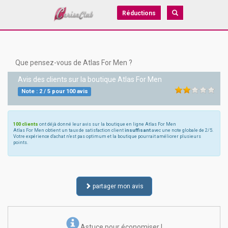
Réductions
Que pensez-vous de Atlas For Men ?
Avis des clients sur la boutique
Atlas For Men
Note :
2
/
5
pour
100
avis
100 clients
ont déjà donné leur avis sur la boutique en ligne Atlas For Men
Atlas For Men obtient un taux de satisfaction client
insuffisant
avec une note globale de 2/5.
Votre expérience d'achat n'est pas optimum et la boutique pourrait améliorer plusieurs
points.
partager mon avis
Astuce pour économiser !