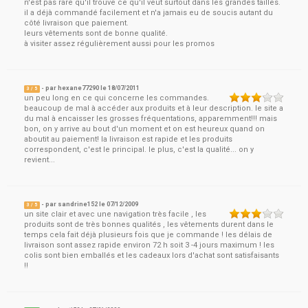
n'est pas rare qu'il trouve ce qu'il veut surtout dans les grandes tailles.
il a déjà commandé facilement et n'a jamais eu de soucis autant du
côté livraison que paiement.
leurs vêtements sont de bonne qualité.
à visiter assez régulièrement aussi pour les promos
- par
hexane77290
le
18/07/2011
3
/ 5
un peu long en ce qui concerne les commandes.
beaucoup de mal à accéder aux produits et à leur description. le site a
du mal à encaisser les grosses fréquentations, apparemment!!! mais
bon, on y arrive au bout d'un moment et on est heureux quand on
aboutit au paiement! la livraison est rapide et les produits
correspondent, c'est le principal. le plus, c'est la qualité... on y
revient...
- par
sandrine152
le
07/12/2009
3
/ 5
un site clair et avec une navigation très facile , les
produits sont de très bonnes qualités , les vêtements durent dans le
temps cela fait déjà plusieurs fois que je commande ! les délais de
livraison sont assez rapide environ 72 h soit 3 -4 jours maximum ! les
colis sont bien emballés et les cadeaux lors d'achat sont satisfaisants
!!