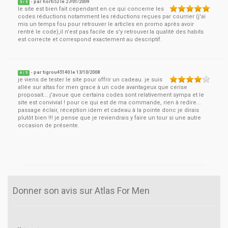
- par
horti52
le
27/01/2009
5
/ 5
le site est bien fait cependant en ce qui concerne les
codes réductions notamment les réductions reçues par courrier (j'ai
mis un temps fou pour retrouver le articles en promo après avoir
rentré le code),il n'est pas facile de s'y retrouver.la qualité des habits
est correcte et correspond exactement au descriptif.
- par
tigrou45140
le
13/10/2008
4
/ 5
je viens de tester le site pour offrir un cadeau. je suis
allée sur altas for men grace à un code avantageux que cerise
proposait... j'avoue que certains codes sont relativement sympa et le
site est convivial ! pour ce qui est de ma commande, rien à redire...
passage éclair, réception idem et cadeau à la pointe donc je dirais
plutôt bien !!! je pense que je reviendrais y faire un tour si une autre
occasion de présente.
Donner son avis sur Atlas For Men