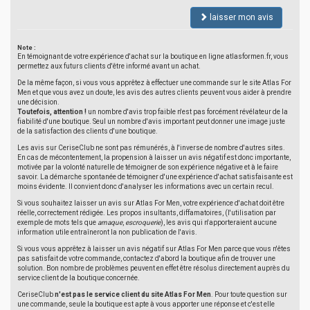
laisser mon avis
Note :
En témoignant de votre expérience d'achat sur la boutique en ligne atlasformen.fr, vous
permettez aux futurs clients d'être informé avant un achat.
De la même façon, si vous vous apprêtez à effectuer une commande sur le site Atlas For
Men et que vous avez un doute, les avis des autres clients peuvent vous aider à prendre
une décision.
Toutefois, attention !
un nombre d'avis trop faible n'est pas forcément révélateur de la
fiabilité d'une boutique. Seul un nombre d'avis important peut donner une image juste
de la satisfaction des clients d'une boutique.
Les avis sur CeriseClub ne sont pas rémunérés, à l'inverse de nombre d'autres sites.
En cas de mécontentement, la propension à laisser un avis négatif est donc importante,
motivée par la volonté naturelle de témoigner de son expérience négative et à le faire
savoir. La démarche spontanée de témoigner d'une expérience d'achat satisfaisante est
moins évidente. Il convient donc d'analyser les informations avec un certain recul.
Si vous souhaitez laisser un avis sur Atlas For Men, votre expérience d'achat doit être
réelle, correctement rédigée. Les propos insultants, diffamatoires, (l'utilisation par
exemple de mots tels que
arnaque
,
escroquerie
), les avis qui n'apporteraient aucune
information utile entraîneront la non publication de l'avis.
Si vous vous apprêtez à laisser un avis négatif sur Atlas For Men parce que vous n'êtes
pas satisfait de votre commande, contactez d'abord la boutique afin de trouver une
solution. Bon nombre de problèmes peuvent en effet être résolus directement auprès du
service client de la boutique concernée.
CeriseClub
n'est pas le service client du site Atlas For Men
. Pour toute question sur
une commande, seule la boutique est apte à vous apporter une réponse et c'est elle