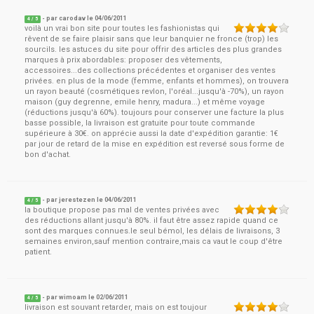
- par
carodav
le
04/06/2011
4
/ 5
voilà un vrai bon site pour toutes les fashionistas qui
rêvent de se faire plaisir sans que leur banquier ne fronce (trop) les
sourcils. les astuces du site pour offrir des articles des plus grandes
marques à prix abordables: proposer des vêtements,
accessoires...des collections précédentes et organiser des ventes
privées. en plus de la mode (femme, enfants et hommes), on trouvera
un rayon beauté (cosmétiques revlon, l'oréal...jusqu'à -70%), un rayon
maison (guy degrenne, emile henry, madura...) et même voyage
(réductions jusqu'à 60%). toujours pour conserver une facture la plus
basse possible, la livraison est gratuite pour toute commande
supérieure à 30€. on apprécie aussi la date d'expédition garantie: 1€
par jour de retard de la mise en expédition est reversé sous forme de
bon d'achat.
- par
jerestezen
le
04/06/2011
4
/ 5
la boutique propose pas mal de ventes privées avec
des réductions allant jusqu'à 80%. il faut être assez rapide quand ce
sont des marques connues.le seul bémol, les délais de livraisons, 3
semaines environ,sauf mention contraire,mais ca vaut le coup d'être
patient.
- par
wimoam
le
02/06/2011
4
/ 5
livraison est souvant retarder, mais on est toujour