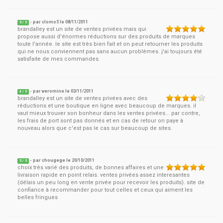
- par
clomo5
le
08/11/2011
5
/ 5
brandalley est un site de ventes privées mais qui
propose aussi d'énormes réductions sur des produits de marques
toute l'année. le site est très bien fait et on peut retourner les produits
qui ne nous conviennent pas sans aucun problèmes. j'ai toujours été
satisfaite de mes commandes.
- par
veromine
le
03/11/2011
4
/ 5
brandalley est un site de ventes privées avec des
réductions et une boutique en ligne avec beaucoup de marques. il
vaut mieux trouver son bonheur dans les ventes privées... par contre,
les frais de port sont pas donnés et en cas de retour on paye à
nouveau alors que c'est pas le cas sur beaucoup de sites.
- par
chougege
le
20/10/2011
5
/ 5
choix très varié des produits, de bonnes affaires et une
livraison rapide en point relais. ventes privées assez interesantes
(délais un peu long en vente privée pour recevoir les produits). site de
confiance à recommander pour tout celles et ceux qui aiment les
belles fringues