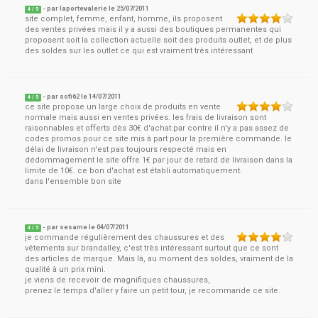
- par
laportevalerie
le
25/07/2011
4
/ 5
site complet, femme, enfant, homme, ils proposent
des ventes privées mais il y a aussi des boutiques permanentes qui
proposent soit la collection actuelle soit des produits outlet, et de plus
des soldes sur les outlet ce qui est vraiment très intéressant
- par
sofi62
le
14/07/2011
4
/ 5
ce site propose un large choix de produits en vente
normale mais aussi en ventes privées. les frais de livraison sont
raisonnables et offerts dès 30€ d'achat.par contre il n'y a pas assez de
codes promos pour ce site mis à part pour la première commande. le
délai de livraison n'est pas toujours respecté mais en
dédommagement le site offre 1€ par jour de retard de livraison dans la
limite de 10€. ce bon d'achat est établi automatiquement.
dans l'ensemble bon site
- par
sesame
le
04/07/2011
4
/ 5
je commande régulièrement des chaussures et des
vêtements sur brandalley, c'est très intéressant surtout que ce sont
des articles de marque. Mais là, au moment des soldes, vraiment de la
qualité à un prix mini.
je viens de recevoir de magnifiques chaussures,
prenez le temps d'aller y faire un petit tour, je recommande ce site.