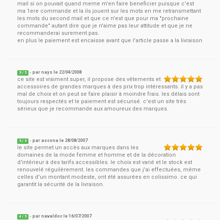
mail si on pouvait quand meme m'en faire beneficier puisque c'est
ma 1ere commande et la ils jouent sur les mots en me retransmettant
les mots du second mail et que ce n'est que pour ma "prochaine
commande" autant dire que je n'aime pas leur attitude et que je ne
recommanderai surement pas.
en plus le paiement est encaisse avant que l'article passe a la livraison
- par
nays
le
22/04/2008
5
/ 5
ce site est vraiment super, il propose des vêtements et
accessoires de grandes marques à des prix trop intéressants. il y a pas
mal de choix et on peut se faire plaisir à moindre frais. les délais sont
toujours respectés et le paiement est sécurisé. c'est un site très
sérieux que je recommande aux amoureux des marques.
- par
ascona
le
28/08/2007
5
/ 5
le site permet un accès aux marques dans les
domaines de la mode femme et homme et de la décoration
d'intérieur à des tarifs accessibles. le choix est varié et le stock est
renouvelé réguilèrement. les commandes que j'ai effectuées, même
celles d'un montant modeste, ont été assurées en colissimo. ce qui
garantit la sécurité de la livraison.
- par
navaldoc
le
16/07/2007
4
/ 5