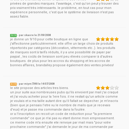
privées de grandes marques. l'avantage, c'est qu'on peut y trouver des
prix vraiment très intéressants. le problème, en tout cas pour mon
expérience personnelle, c'est que le système de livraison n'est pas
assez fiable.
- par
skaore
le
21/09/2008
5
/ 5
je donne un 9/10 pour cette boutique en ligne que
j'affectionne particulièrement. elle offre un large choix de produits
répertoriés par catégories (décoration, vêtements etc..). les produits
de marques sont à tarifs réduits, il y a une possibilité de payer par
paypal , les coûts de livraison sont peu élevés comparer à d'autres
boutiques. de plus pour les accros du shopping et les accros de
bonnes affaires, brandalley propose également des ventes privées!
- par
miym7390
le
14/07/2008
3
/ 5
le site propose des articles tres biens.
un jour suite aux nombreuses pubs qu'ils envoient par mail j'ai craqué
et j'ai voulu acheter pour la 1ere fois. il ne restait qu'un article comme
je voulais et a ma taille autant dire qu'il fallait se depecher. je m'inscris
(bien que je pensais l'etre vu le nombre de mails que je recevais
d'eux) et je passe ma commande dans la foulée.
or a l'inscription on recoit un code de reduction pour "la premiere
commande" ce que je n'ai pas vu etant donne mon empressement.
ce meme code m'a ensuite ete renvoye par mail mais "pour votre
prochaine commande" j'ai demande le jour de ma commande par