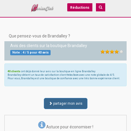
Réductions
Que pensez-vous de Brandalley ?
Avis des clients sur la boutique
Brandalley
Note :
4
/
5
pour
40
avis
40 clients
ont déjà donné leur avis sur la boutique en ligne Brandalley
Brandalley obtient un taux de satisfaction client
très bon
avec une note globale de 4/5.
Pour vous, Brandalley est une boutique de confiance avec une très bonne expérience client.
partager mon avis
Astuce pour économiser !