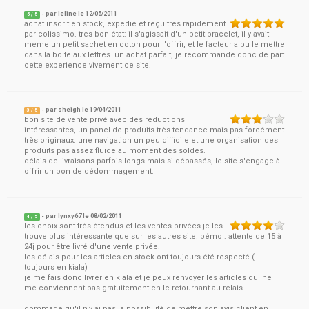
- par
leline
le
12/05/2011
5
/ 5
achat inscrit en stock, expedié et reçu tres rapidement
par colissimo. tres bon état: il s'agissait d'un petit bracelet, il y avait
meme un petit sachet en coton pour l'offrir, et le facteur a pu le mettre
dans la boite aux lettres. un achat parfait, je recommande donc de part
cette experience vivement ce site.
- par
sheigh
le
19/04/2011
3
/ 5
bon site de vente privé avec des réductions
intéressantes, un panel de produits très tendance mais pas forcément
très originaux. une navigation un peu difficile et une organisation des
produits pas assez fluide au moment des soldes.
délais de livraisons parfois longs mais si dépassés, le site s'engage à
offrir un bon de dédommagement.
- par
lynxy67
le
08/02/2011
4
/ 5
les choix sont très étendus et les ventes privées je les
trouve plus intéressante que sur les autres site; bémol: attente de 15 à
24j pour être livré d'une vente privée.
les délais pour les articles en stock ont toujours été respecté (
toujours en kiala)
je me fais donc livrer en kiala et je peux renvoyer les articles qui ne
me conviennent pas gratuitement en le retournant au relais.
dommage qu'il n'y ai pas la possibilité de mettre son avis client en