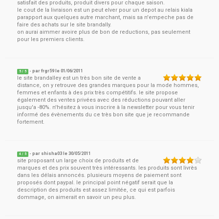
satisfait des produits, produit divers pour chaque saison.
le cout de la livraison est un peut elver pour un depot au relais kiala
parapport aux quelques autre marchant, mais sa n'empeche pas de
faire des achats sur le site brandally.
on aurai aimmer avoire plus de bon de reductions, pas seulement
pour les premiers clients.
- par
frgr59
le
01/06/2011
5
/ 5
le site brandalley est un très bon site de vente a
distance, on y retrouve des grandes marques pour la mode hommes,
femmes et enfants à des prix très compétitifs. le site propose
également des ventes privées avec des réductions pouvant aller
jusqu'a -80%. n'hésitez à vous inscrire à la newsletter pour vous tenir
informé des évènements du ce très bon site que je recommande
fortement.
- par
shisha03
le
30/05/2011
4
/ 5
site proposant un large choix de produits et de
marques et des prix souvent très intéressants. les produits sont livrès
dans les délais annoncés. plusieurs moyens de paiement sont
proposés dont paypal. le principal point négatif serait que la
description des produits est assez limitée, ce qui est parfois
dommage, on aimerait en savoir un peu plus.