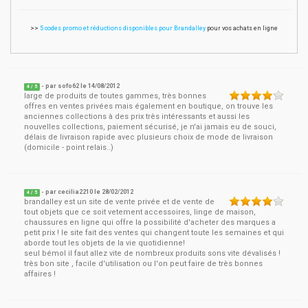
>>
5 codes promo et réductions disponibles pour Brandalley
pour vos achats en ligne
- par
sofo62
le
14/08/2012
4
/ 5
large de produits de toutes gammes, très bonnes
offres en ventes privées mais également en boutique, on trouve les
anciennes collections à des prix très intéressants et aussi les
nouvelles collections, paiement sécurisé, je n'ai jamais eu de souci,
délais de livraison rapide avec plusieurs choix de mode de livraison
(domicile - point relais..)
- par
cecilia2210
le
28/02/2012
4
/ 5
brandalley est un site de vente privée et de vente de
tout objets que ce soit vetement accessoires, linge de maison,
chaussures en ligne qui offre la possibilité d'acheter des marques a
petit prix ! le site fait des ventes qui changent toute les semaines et qui
aborde tout les objets de la vie quotidienne!
seul bémol il faut allez vite de nombreux produits sons vite dévalisés !
très bon site , facile d'utilisation ou l'on peut faire de très bonnes
affaires !