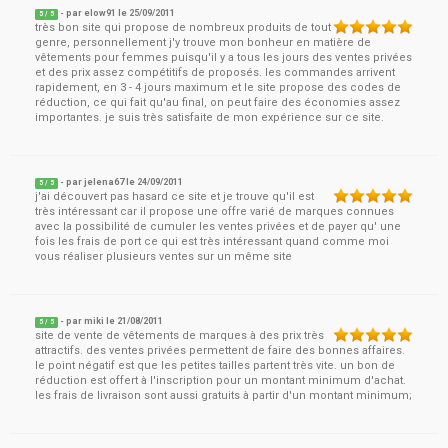
- par
elow91
le
25/09/2011
5
/ 5
très bon site qui propose de nombreux produits de tout
genre, personnellement j'y trouve mon bonheur en matière de
vêtements pour femmes puisqu'il y a tous les jours des ventes privées
et des prix assez compétitifs de proposés. les commandes arrivent
rapidement, en 3 - 4 jours maximum et le site propose des codes de
réduction, ce qui fait qu'au final, on peut faire des économies assez
importantes. je suis très satisfaite de mon expérience sur ce site.
- par
jelena67
le
24/09/2011
5
/ 5
j'ai découvert pas hasard ce site et je trouve qu'il est
très intéressant car il propose une offre varié de marques connues
avec la possibilité de cumuler les ventes privées et de payer qu' une
fois les frais de port ce qui est très intéressant quand comme moi
vous réaliser plusieurs ventes sur un même site
- par
miki
le
21/08/2011
5
/ 5
site de vente de vêtements de marques à des prix très
attractifs. des ventes privées permettent de faire des bonnes affaires.
le point négatif est que les petites tailles partent très vite. un bon de
réduction est offert à l'inscription pour un montant minimum d'achat.
les frais de livraison sont aussi gratuits à partir d'un montant minimum;