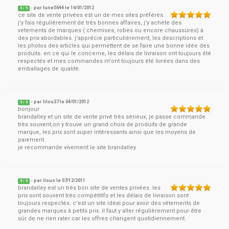
- par
lune5644
le
16/01/2012
5
/ 5
ce site de vente privées est un de mes sites préférés.
j'y fais régulièrement de très bonnes affaires, j'y achète des
vetements de marques ( chemises, robes ou encore chaussures) à
des prix abordables. j'apprécie particulièrement, les descriptions et
les photos des articles qui permettent de se faire une bonne idée des
produits. en ce qui le concerne, les délais de livraison ont toujours été
respectés et mes commandes m'ont toujours été livrées dans des
emballages de qualité.
- par
lilou37
le
04/01/2012
5
/ 5
bonjour
brandalley et un site de vente privé très sérieux, je passe commande
très souvent,on y trouve un grand choix de produits de grande
marque, les prix sont super intéressants ainsi que les moyens de
paiement.
je recommande vivement le site brandalley
- par
ilous
le
07/12/2011
5
/ 5
brandalley est un très bon site de ventes privées. les
prix sont souvent très compétitifs et les délais de livraison sont
toujours respectés. c'est un site idéal pour avoir des vêtements de
grandes marques à petits prix. il faut y aller régulièrement pour être
sûr de ne rien rater car les offres changent quotidiennement.