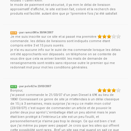
voulais 1 calvin klein.
le mode de paiement est sécurisé, il ya mm le délai de livraison
approximatif d'affiché, le site est bien fait, coloré et la recherch des
produits est facilité. autant dire que pr 1première fois j'ai été satisfait
- par
ramzi08
le
30/04/2007
3
/ 5
Je me suis inscrite sur ce site et ai passé ma première
commande. les délais de livraisons sont indiqués comme étant
compris entre 3 et 15 jours ouvrés.
je n'ai eu aucune info sur le suivi de ma commande lorsque les délais
ont été approchants voir dépassés. on téléphone on se contente de
vous dire que cela va arriver bientôt. les mails de demande de
renseignements sont restés sans réponse outre le premier qui me
redonnait mot pour mot les conditions générales.
- par
polo62
le
23/03/2007
4
/ 5
Bonjour,
j'ai passé commande le 21/03/07 d'un jean Diesel à 69€ au lieu de
180€! Connaissant ce genre de site je m'attendais à un délai classique
de 15 j à 3 semaines, mais surprise j'ai reçu ce matin mon colis!
(23/03/07!) c'est super de commander un article et de pouvoir le
porter deux jour aprés! L'emballage était un peu abimé mais le jean
était bien protégé à l'intérieur.Le site est un peu fouilli, et
personnellement je n'aime pas trop le design. Ce qui est bien c'est
que j'ai même pu payer avec paypal! Je crois que les sites qui offrent
cette possibilité sont rares...Bref un site pas mal quand on sait ce que