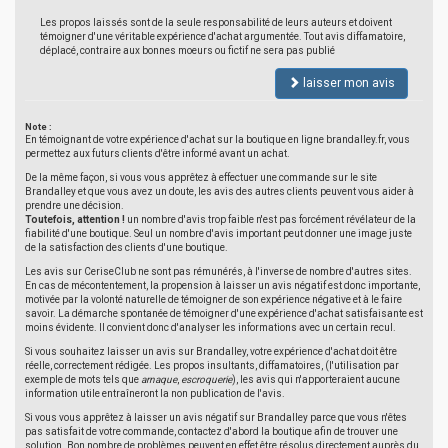
Les propos laissés sont de la seule responsabilité de leurs auteurs et doivent
témoigner d'une véritable expérience d'achat argumentée. Tout avis diffamatoire,
déplacé, contraire aux bonnes moeurs ou fictif ne sera pas publié
laisser mon avis
Note :
En témoignant de votre expérience d'achat sur la boutique en ligne brandalley.fr, vous
permettez aux futurs clients d'être informé avant un achat.
De la même façon, si vous vous apprêtez à effectuer une commande sur le site
Brandalley et que vous avez un doute, les avis des autres clients peuvent vous aider à
prendre une décision.
Toutefois, attention !
un nombre d'avis trop faible n'est pas forcément révélateur de la
fiabilité d'une boutique. Seul un nombre d'avis important peut donner une image juste
de la satisfaction des clients d'une boutique.
Les avis sur CeriseClub ne sont pas rémunérés, à l'inverse de nombre d'autres sites.
En cas de mécontentement, la propension à laisser un avis négatif est donc importante,
motivée par la volonté naturelle de témoigner de son expérience négative et à le faire
savoir. La démarche spontanée de témoigner d'une expérience d'achat satisfaisante est
moins évidente. Il convient donc d'analyser les informations avec un certain recul.
Si vous souhaitez laisser un avis sur Brandalley, votre expérience d'achat doit être
réelle, correctement rédigée. Les propos insultants, diffamatoires, (l'utilisation par
exemple de mots tels que
arnaque
,
escroquerie
), les avis qui n'apporteraient aucune
information utile entraîneront la non publication de l'avis.
Si vous vous apprêtez à laisser un avis négatif sur Brandalley parce que vous n'êtes
pas satisfait de votre commande, contactez d'abord la boutique afin de trouver une
solution. Bon nombre de problèmes peuvent en effet être résolus directement auprès du