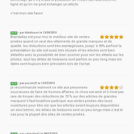
ligne et qu'on ne peut échanger un article.
c'est mon site favori
- par
kikidouss
le
13/09/2010
5
/ 5
Brandalley est pour moi le meilleur site de ventes
privées quand on veut des vêtements de grande marques et de
qualité. les réductions sont très avantageuses, jusqu' à 90% parfois! la
présentation du site est aussi très réussie et les articles sont bien
détaillés avec la possibilité de bien zoomer pour voir les détails sur les
photos. seul les délais de livraisons sont parfois un peu long mais les
dates sont toujours bien précisées lors de l'achat.
- par
porcin21
le
12/07/2010
4
/ 5
je recommande vraiment ce site aux personnes
soucieuses de faire de bonnes affaires, le choix est varié et il n'est pas
rare de trouver des réductions de 70 % sur des articles de grandes
marques! il faut toutefois participer aux ventes privées dès leurs
ouvertures pour être sûr que les articles soient toujours disponibles.
un seul bémol, les délais de livraisons sont un peu longs mais c'est le
cas pour la plupart des sites de ventes privées.
- par
celestine1
le
08/07/2010