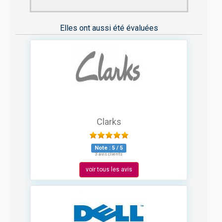
Elles ont aussi été évaluées
Clarks
Note :
5
/
5
3 avis clients
voir tous les avis