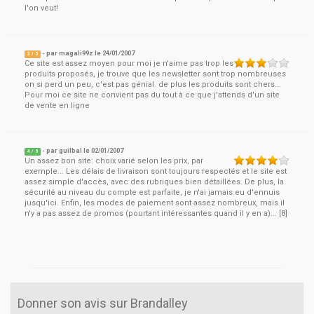
l'on veut!
- par
magali99z
le
24/01/2007
3
/ 5
Ce site est assez moyen pour moi je n'aime pas trop les
produits proposés, je trouve que les newsletter sont trop nombreuses
on si perd un peu, c'est pas génial. de plus les produits sont chers...
Pour moi ce site ne convient pas du tout à ce que j'attends d'un site
de vente en ligne
- par
guilbal
le
02/01/2007
4
/ 5
Un assez bon site: choix varié selon les prix, par
exemple... Les délais de livraison sont toujours respectés et le site est
assez simple d'accès, avec des rubriques bien détaillées. De plus, la
sécurité au niveau du compte est parfaite, je n'ai jamais eu d'ennuis
jusqu'ici. Enfin, les modes de paiement sont assez nombreux, mais il
n'y a pas assez de promos (pourtant intéressantes quand il y en a)... [8]
Donner son avis sur Brandalley