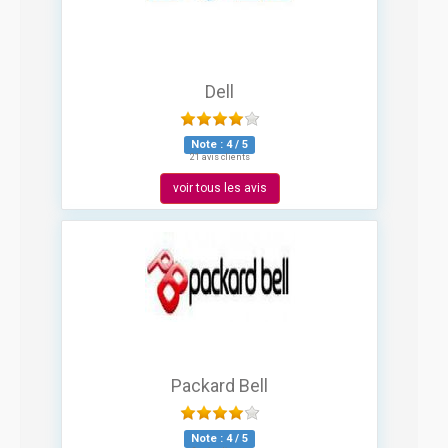
Dell
Note :
4
/
5
21 avis clients
voir tous les avis
Packard Bell
Note :
4
/
5