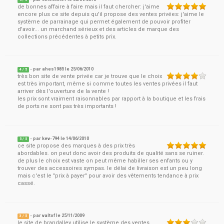
5
/ 5
de bonnes affaire à faire mais il faut chercher: j'aime
encore plus ce site depuis qu'il propose des ventes privées: j'aime le
système de parrainage qui permet également de pouvoir profiter
d'avoir... un marchand sérieux et des articles de marque des
collections précédentes à petits prix.
- par
ahes1985
le
25/06/2010
4
/ 5
très bon site de vente privée car je trouve que le choix
est très important, même si comme toutes les ventes privées il faut
arriver dès l'ouverture de la vente !
les prix sont vraiment raisonnables par rapport à la boutique et les frais
de ports ne sont pas très importants !
- par
kev-794
le
14/06/2010
5
/ 5
ce site propose des marques à des prix très
abordables. on peut donc avoir des produits de qualité sans se ruiner.
de plus le choix est vaste on peut même habiller ses enfants ou y
trouver des accessoires sympas. le délai de livraison est un peu long
mais c'est le "prix à payer" pour avoir des vêtements tendance à prix
cassé.
- par
valtof
le
25/11/2009
3
/ 5
le site de brandalley utilise le système des ventes