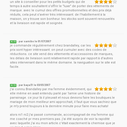
un site à conseiller pour les petits budgets qui de
temps à autre souhaitent s'offrir le "luxe" de porter des vêtements de
marque. avec le cumul des offres promotionnelles et des prix déjà
réduits, cela peut s'avérer très intéressant. de l'habillement à la
maison, on y trouve son bonheur. les stocks sont souvent renouvelés
et la livraison est rapide et soignée.
- par
samibo
le
01/07/2007
4
/ 5
je commande régulièrement chez brandalley, car les
prix sont hyper intéressant. on peut cumuler avec des codes de
réductions. ce site vend des vêtements et accessoires de marques,
les délais de livraison sont relativement rapide par rapport à d'autres
sites intervenant dans le même domaine. la naviguation sur le site est
facile.
- par
baya51
le
03/05/2007
4
/ 5
j'ai connu Brandalley par ma femme évidemment, qui
elle même en avait entendu parlé par 1amie une histoire de
parrainage. ce jour là il pleuvait et nous devions faire les boutiques.le
mariage de mon meilleur ami approchait, il faut que vous sachiez que
je m'y prend toujours à la dernière minute pour faire mes achats!
alors ni1 ni2 j'ai passé commande, accompagnait de ma femme qui
me coaché pr mes premiers pas. j'ai été surpris de voir la rapidité
avec laquelle j'ai eu mon article.c'était exactement la chemise que je