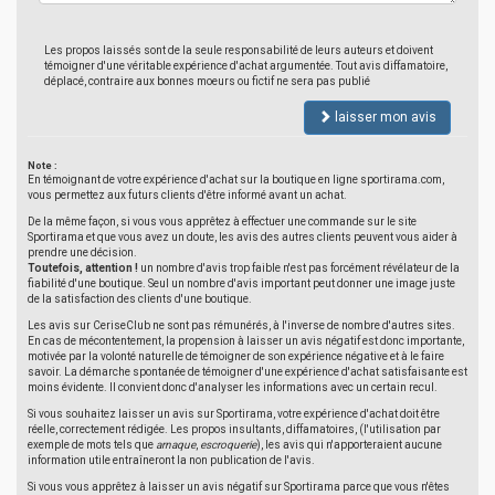
Les propos laissés sont de la seule responsabilité de leurs auteurs et doivent
témoigner d'une véritable expérience d'achat argumentée. Tout avis diffamatoire,
déplacé, contraire aux bonnes moeurs ou fictif ne sera pas publié
laisser mon avis
Note :
En témoignant de votre expérience d'achat sur la boutique en ligne sportirama.com,
vous permettez aux futurs clients d'être informé avant un achat.
De la même façon, si vous vous apprêtez à effectuer une commande sur le site
Sportirama et que vous avez un doute, les avis des autres clients peuvent vous aider à
prendre une décision.
Toutefois, attention !
un nombre d'avis trop faible n'est pas forcément révélateur de la
fiabilité d'une boutique. Seul un nombre d'avis important peut donner une image juste
de la satisfaction des clients d'une boutique.
Les avis sur CeriseClub ne sont pas rémunérés, à l'inverse de nombre d'autres sites.
En cas de mécontentement, la propension à laisser un avis négatif est donc importante,
motivée par la volonté naturelle de témoigner de son expérience négative et à le faire
savoir. La démarche spontanée de témoigner d'une expérience d'achat satisfaisante est
moins évidente. Il convient donc d'analyser les informations avec un certain recul.
Si vous souhaitez laisser un avis sur Sportirama, votre expérience d'achat doit être
réelle, correctement rédigée. Les propos insultants, diffamatoires, (l'utilisation par
exemple de mots tels que
arnaque
,
escroquerie
), les avis qui n'apporteraient aucune
information utile entraîneront la non publication de l'avis.
Si vous vous apprêtez à laisser un avis négatif sur Sportirama parce que vous n'êtes