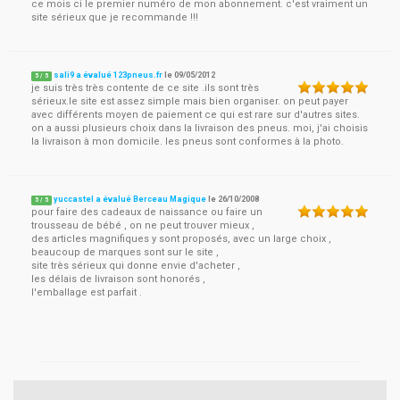
ce mois ci le premier numéro de mon abonnement. c'est vraiment un
site sérieux que je recommande !!!
sali9 a évalué 123pneus.fr
le
09/05/2012
5
/
5
je suis très très contente de ce site .ils sont très
sérieux.le site est assez simple mais bien organiser. on peut payer
avec différents moyen de paiement ce qui est rare sur d'autres sites.
on a aussi plusieurs choix dans la livraison des pneus. moi, j'ai choisis
la livraison à mon domicile. les pneus sont conformes à la photo.
yuccastel a évalué Berceau Magique
le
26/10/2008
5
/
5
pour faire des cadeaux de naissance ou faire un
trousseau de bébé , on ne peut trouver mieux ,
des articles magnifiques y sont proposés, avec un large choix ,
beaucoup de marques sont sur le site ,
site très sérieux qui donne envie d'acheter ,
les délais de livraison sont honorés ,
l'emballage est parfait .