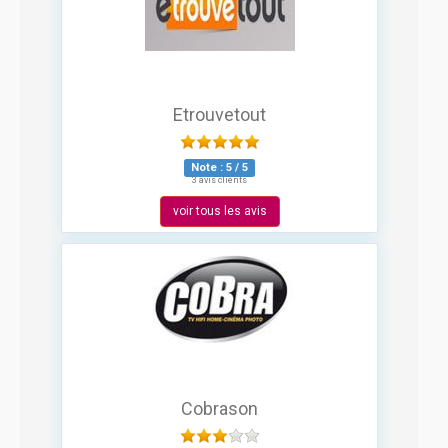
Etrouvetout
Note :
5
/
5
3 avis clients
voir tous les avis
Cobrason