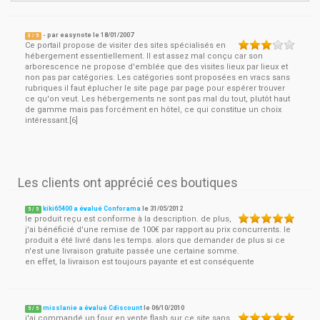
- par
easynote
le
18/01/2007
3
/ 5
Ce portail propose de visiter des sites spécialisés en
hébergement essentiellement. Il est assez mal conçu car son
arborescence ne propose d'emblée que des visites lieux par lieux et
non pas par catégories. Les catégories sont proposées en vracs sans
rubriques il faut éplucher le site page par page pour espérer trouver
ce qu'on veut. Les hébergements ne sont pas mal du tout, plutôt haut
de gamme mais pas forcément en hôtel, ce qui constitue un choix
intéressant.[6]
Les clients ont apprécié ces boutiques
kiki65400 a évalué Conforama
le
31/05/2012
5
/
5
le produit reçu est conforme à la description. de plus,
j'ai bénéficié d'une remise de 100€ par rapport au prix concurrents. le
produit a été livré dans les temps. alors que demander de plus si ce
n'est une livraison gratuite passée une certaine somme.
en effet, la livraison est toujours payante et est conséquente
misslanie a évalué Cdiscount
le
06/10/2010
5
/
5
j'ai commandé un four en vente flash sur ce site sans