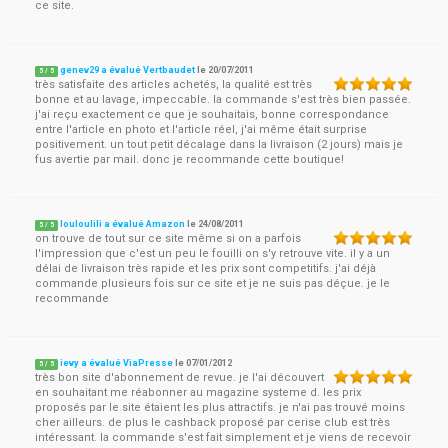
ce site.
genev29 a évalué Vertbaudet
le
20/07/2011
5
/
5
très satisfaite des articles achetés, la qualité est très
bonne et au lavage, impeccable. la commande s'est très bien passée.
j'ai reçu exactement ce que je souhaitais, bonne correspondance
entre l'article en photo et l'article réel, j'ai même était surprise
positivement. un tout petit décalage dans la livraison (2 jours) mais je
fus avertie par mail. donc je recommande cette boutique!
louloulili a évalué Amazon
le
24/08/2011
5
/
5
on trouve de tout sur ce site même si on a parfois
l'impression que c'est un peu le fouilli on s'y retrouve vite. il y a un
délai de livraison très rapide et les prix sont competitifs. j'ai déjà
commande plusieurs fois sur ce site et je ne suis pas déçue. je le
recommande
ievy a évalué ViaPresse
le
07/01/2012
5
/
5
très bon site d'abonnement de revue. je l'ai découvert
en souhaitant me réabonner au magazine systeme d. les prix
proposés par le site étaient les plus attractifs. je n'ai pas trouvé moins
cher ailleurs. de plus le cashback proposé par cerise club est très
intéressant. la commande s'est fait simplement et je viens de recevoir