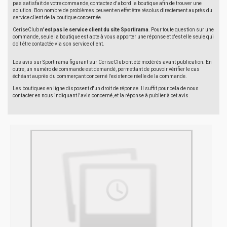
pas satisfait de votre commande, contactez d'abord la boutique afin de trouver une
solution. Bon nombre de problèmes peuvent en effet être résolus directement auprès du
service client de la boutique concernée.
CeriseClub
n'est pas le service client du site Sportirama
. Pour toute question sur une
commande, seule la boutique est apte à vous apporter une réponse et c'est elle seule qui
doit être contactée via son service client.
Les avis sur Sportirama figurant sur CeriseClub ont été modérés avant publication. En
outre, un numéro de commande est demandé, permettant de pouvoir vérifier le cas
échéant auprès du commerçant concerné l'existence réelle de la commande.
Les boutiques en ligne disposent d'un droit de réponse. Il suffit pour cela de nous
contacter en nous indiquant l'avis concerné, et la réponse à publier à cet avis.