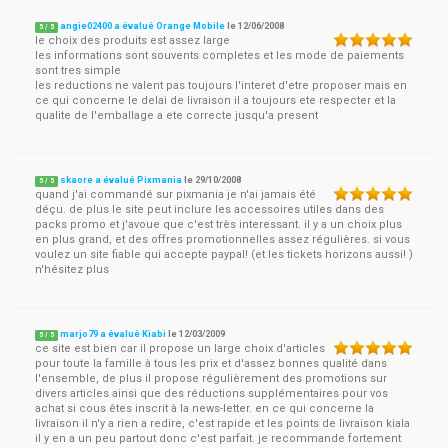
angie02400 a évalué Orange Mobile
le
12/06/2008
5
/
5
le choix des produits est assez large
les informations sont souvents completes et les mode de paiements
sont tres simple
les reductions ne valent pas toujours l'interet d'etre proposer mais en
ce qui concerne le delai de livraison il a toujours ete respecter et la
qualite de l'emballage a ete correcte jusqu'a present
skaore a évalué Pixmania
le
29/10/2008
5
/
5
quand j'ai commandé sur pixmania je n'ai jamais été
déçu. de plus le site peut inclure les accessoires utiles dans des
packs promo et j'avoue que c'est très interessant. il y a un choix plus
en plus grand, et des offres promotionnelles assez régulières. si vous
voulez un site fiable qui accepte paypal! (et les tickets horizons aussi! )
n'hésitez plus
marjo79 a évalué Kiabi
le
12/03/2009
5
/
5
ce site est bien car il propose un large choix d'articles
pour toute la famille à tous les prix et d'assez bonnes qualité dans
l'ensemble, de plus il propose régulièrement des promotions sur
divers articles ainsi que des réductions supplémentaires pour vos
achat si cous êtes inscrit à la news-letter. en ce qui concerne la
livraison il n'y a rien a redire, c'est rapide et les points de livraison kiala
il y en a un peu partout donc c'est parfait. je recommande fortement