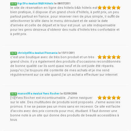
frgr59 a évalué B&B Hôtels
le
08/07/2011
5
/
5
le site de réservation en ligne des hôtels b&b hôtels est
bien pratique, il dispose d'un grand choix d'hôtels, à petit prix, un peu
partout partout en france. pour réserver rien de plus simple, il suffit de
sélectionner la ville dans le menu déroulant et de saisir la date
d'arrivée et celle de départ et le tour est joué. un site indispensable
pour les gens désireux d'obtenir des nuits d'hôtels très confortable et
à petit prix.
chrislyd56 a évalué Pixmania
le
15/11/2011
5
/
5
c'est une boutique avec de très bon produit et un très
grand choix. il y a également des produits d'occasions reconditionnés
de bonne qualité car ils sont quasi neuf et ils ont juste été réparés.
jusqu'ici j'ai toujours été contente de mes achats et je me rend
régulièrement sur ce site quand j'ai un achat a effectuer sur internet
manon09 a évalué Yves Rocher
le
02/09/2006
5
/
5
[10]Yves Rocher est incontournable. J'aime naviguer
sur le site. Des multitudes de produits sont proposés. J'aime aussi les
promos. Il ne se passe pas un mois sans en recevoir. Ce site est facile
d'accès avec des prix corrects pour moi, étudiant. Il faut donner une
bonne note à un site qui donne des produits de beauté accessibles à
tous