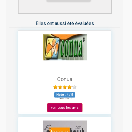
Elles ont aussi été évaluées
Conua
Note :
4
/
5
1 avis client
voir tous les avis