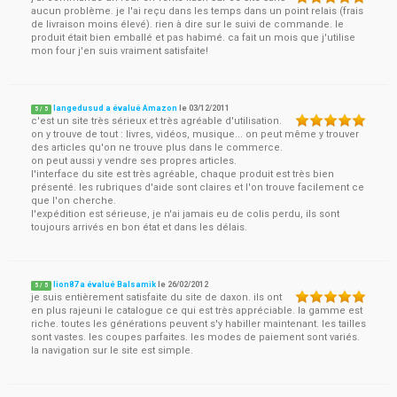
aucun problème. je l'ai reçu dans les temps dans un point relais (frais
de livraison moins élevé). rien à dire sur le suivi de commande. le
produit était bien emballé et pas habimé. ca fait un mois que j'utilise
mon four j'en suis vraiment satisfaite!
langedusud a évalué Amazon
le
03/12/2011
5
/
5
c'est un site très sérieux et très agréable d'utilisation.
on y trouve de tout : livres, vidéos, musique... on peut même y trouver
des articles qu'on ne trouve plus dans le commerce.
on peut aussi y vendre ses propres articles.
l'interface du site est très agréable, chaque produit est très bien
présenté. les rubriques d'aide sont claires et l'on trouve facilement ce
que l'on cherche.
l'expédition est sérieuse, je n'ai jamais eu de colis perdu, ils sont
toujours arrivés en bon état et dans les délais.
lion87 a évalué Balsamik
le
26/02/2012
5
/
5
je suis entièrement satisfaite du site de daxon. ils ont
en plus rajeuni le catalogue ce qui est très appréciable. la gamme est
riche. toutes les générations peuvent s'y habiller maintenant. les tailles
sont vastes. les coupes parfaites. les modes de paiement sont variés.
la navigation sur le site est simple.