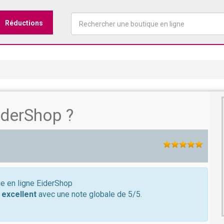
Réductions
iderShop ?
ue en ligne EiderShop
t
excellent
avec une note globale de 5/5.