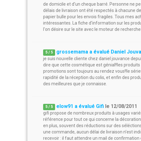
de domicile et d'un cheque barré. Personne ne peu
délais de livraison ont été respectés à chacune 
papier bulle pour les envois fragiles. Tous mes ac
intéressantes. La fiche d'information sur les produ
l'on désire sur le site avec le moteur de recherche
grossemama a évalué Daniel Jouv
5
/
5
je suis nouvelle cliente chez daniel jouvance de
dire que cette cosmétique est génial!!les produits
promotions sont toujours au rendez vous!!le séri
rapidité de la réception du colis, et enfin des pro
des meilleures que je connaisse.
elow91 a évalué Gifi
le
12/08/2011
5
/
5
gifi propose de nombreux produits à usages variés
référence pour tout ce qui concerne la décoration e
en plus, souvent des réductions sur des séléctions 
une commande, aucun délai de livraison n'est indiq
recevoir : il faut attendre un mail de confirmati