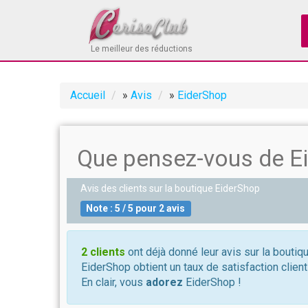
Le meilleur des réductions
Accueil
»
Avis
»
EiderShop
Que pensez-vous de E
Avis des clients sur la boutique
EiderShop
Note :
5
/
5
pour
2
avis
2 clients
ont déjà donné leur avis sur la boutiq
EiderShop obtient un taux de satisfaction clien
En clair, vous
adorez
EiderShop !