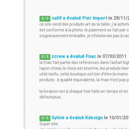
sali9 a évalué Pier Import
le
28/11/
5
/
5
ce site vend des produits art de la table. j'ai achet
est conforme à la photo. le paiement se fait par car
soigneusement emballés. je n'hésiterais pas à ra
zcrew a évalué Fnac
le
07/03/2011
5
/
5
la fnac fait partie des références dans l'achat high
rayon choisi, le choix est énorme, les produits bie
côté tarifs, cette boutique est loin d'être la moin
produits : à qualité équivalente, la fnac n'est pas
la livraison est à chaque fois faite en temps et 
défectueux.
Sylvie a évalué Kdesign
le
10/01/20
5
/
5
Super site.