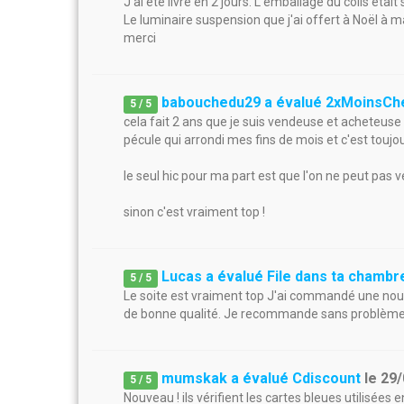
J'ai été livré en 2 jours. L'emballage du colis était
Le luminaire suspension que j'ai offert à Noël à
merci
babouchedu29 a évalué 2xMoinsCh
5
/
5
cela fait 2 ans que je suis vendeuse et acheteuse su
pécule qui arrondi mes fins de mois et c'est toujo
le seul hic pour ma part est que l'on ne peut pas 
sinon c'est vraiment top !
Lucas a évalué File dans ta chambr
5
/
5
Le soite est vraiment top J'ai commandé une nouv
de bonne qualité. Je recommande sans problème 
mumskak a évalué Cdiscount
le
29/
5
/
5
Nouveau ! ils vérifient les cartes bleues utilisée