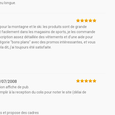
peu longue.
our la montagne et le ski. les produits sont de grande
t facilement dans les magasins de sports, je les commande
scription assez détaillée des vêtements et d'une aide pour
atégorie "bons plans" avec des promos intéressantes, et vous
 dit, j'ai toujours été satisfaite.
/07/2008
ion affiche de pub.
plir à la reception du colis pour noter le site (délai de
ts et propose des cadres