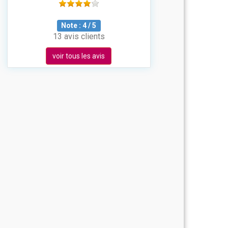
Note :
4
/
5
13 avis clients
voir tous les avis