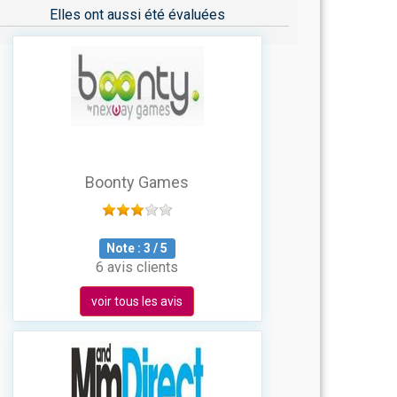
Elles ont aussi été évaluées
Boonty Games
Note :
3
/
5
6 avis clients
voir tous les avis