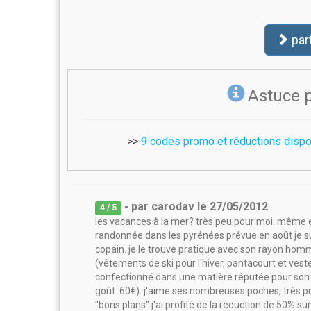
par
Astuce 
>>
9 codes promo et réductions dispo
- par
carodav
le
27/05/2012
4
/ 5
les vacances à la mer? très peu pour moi. même e
randonnée dans les pyrénées prévue en août je sui
copain. je le trouve pratique avec son rayon hom
(vêtements de ski pour l'hiver, pantacourt et veste
confectionné dans une matière réputée pour son 
goût: 60€). j'aime ses nombreuses poches, très pr
"bons plans" j'ai profité de la réduction de 50% sur 