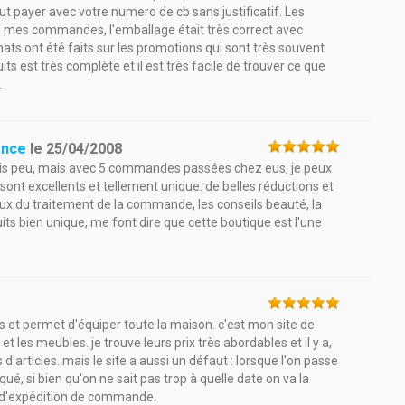
t payer avec votre numero de cb sans justificatif. Les
de mes commandes, l'emballage était très correct avec
hats ont été faits sur les promotions qui sont très souvent
its est très complète et il est très facile de trouver ce que
.
ance
le
25/04/2008
puis peu, mais avec 5 commandes passées chez eus, je peux
 sont excellents et tellement unique. de belles réductions et
eux du traitement de la commande, les conseils beauté, la
duits bien unique, me font dire que cette boutique est l'une
 et permet d'équiper toute la maison. c'est mon site de
t les meubles. je trouve leurs prix très abordables et il y a,
d'articles. mais le site a aussi un défaut : lorsque l'on passe
ué, si bien qu'on ne sait pas trop à quelle date on va la
on d'expédition de commande.