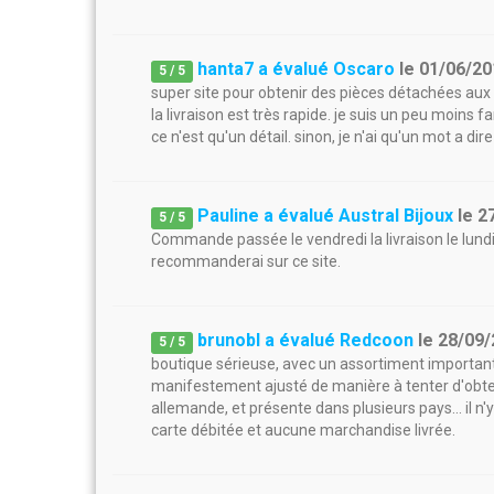
hanta7 a évalué Oscaro
le
01/06/20
5
/
5
super site pour obtenir des pièces détachées aux m
la livraison est très rapide. je suis un peu moins 
ce n'est qu'un détail. sinon, je n'ai qu'un mot a dir
Pauline a évalué Austral Bijoux
le
2
5
/
5
Commande passée le vendredi la livraison le lundi ! 
recommanderai sur ce site.
brunobl a évalué Redcoon
le
28/09/
5
/
5
boutique sérieuse, avec un assortiment important
manifestement ajusté de manière à tenter d'obtenir 
allemande, et présente dans plusieurs pays... il n'
carte débitée et aucune marchandise livrée.