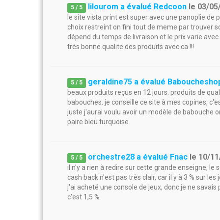
lilourom a évalué Redcoon
le
03/05
5
/
5
le site vista print est super avec une panoplie de p
choix restreint on fini tout de meme par trouver so
dépend du temps de livraison et le prix varie avec.
très bonne qualite des produits avec ca !!!
geraldine75 a évalué Babouchesho
5
/
5
beaux produits reçus en 12 jours. produits de quali
babouches. je conseille ce site à mes copines, c'es
juste j'aurai voulu avoir un modèle de babouche or
paire bleu turquoise.
orchestre28 a évalué Fnac
le
10/11
5
/
5
il n'y a rien à redire sur cette grande enseigne, le 
cash back n'est pas très clair, car il y à 3 % sur les
j'ai acheté une console de jeux, donc je ne savais 
c'est 1,5 %