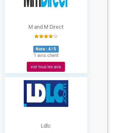
M and M Direct
Note :
4
/
5
1 avis client
voir tous les avis
Ldlc