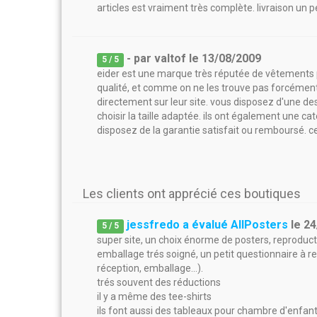
articles est vraiment très complète. livraison un 
- par
valtof
le
13/08/2009
5
/ 5
eider est une marque très réputée de vêtements p
qualité, et comme on ne les trouve pas forcémen
directement sur leur site. vous disposez d'une de
choisir la taille adaptée. ils ont également une c
disposez de la garantie satisfait ou remboursé. cela
Les clients ont apprécié ces boutiques
jessfredo a évalué AllPosters
le
24
5
/
5
super site, un choix énorme de posters, reproduct
emballage trés soigné, un petit questionnaire à rem
réception, emballage...).
trés souvent des réductions
il y a même des tee-shirts
ils font aussi des tableaux pour chambre d'enfan