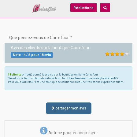
Réductions
Que pensez-vous de Carrefour ?
Avis des clients sur la boutique
Carrefour
Note :
4
/
5
pour
18
avis
18 clients
ont déjà donné leur avis sur la boutique en ligne Carrefour
Carrefour obtient un taux de satisfaction client
très bon
avec une note globale de 4/5.
Pour vous, Carrefour est une boutique de confiance avec une très bonne expérience client.
partager mon avis
Astuce pour économiser !