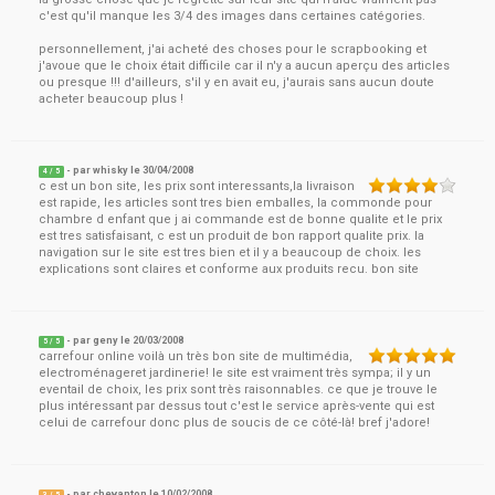
c'est qu'il manque les 3/4 des images dans certaines catégories.
personnellement, j'ai acheté des choses pour le scrapbooking et
j'avoue que le choix était difficile car il n'y a aucun aperçu des articles
ou presque !!! d'ailleurs, s'il y en avait eu, j'aurais sans aucun doute
acheter beaucoup plus !
- par
whisky
le
30/04/2008
4
/ 5
c est un bon site, les prix sont interessants,la livraison
est rapide, les articles sont tres bien emballes, la commonde pour
chambre d enfant que j ai commande est de bonne qualite et le prix
est tres satisfaisant, c est un produit de bon rapport qualite prix. la
navigation sur le site est tres bien et il y a beaucoup de choix. les
explications sont claires et conforme aux produits recu. bon site
- par
geny
le
20/03/2008
5
/ 5
carrefour online voilà un très bon site de multimédia,
electroménageret jardinerie! le site est vraiment très sympa; il y un
eventail de choix, les prix sont très raisonnables. ce que je trouve le
plus intéressant par dessus tout c'est le service après-vente qui est
celui de carrefour donc plus de soucis de ce côté-là! bref j'adore!
- par
chevanton
le
10/02/2008