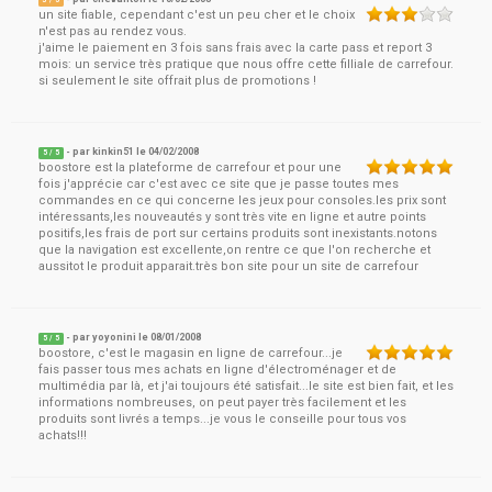
3
/ 5
un site fiable, cependant c'est un peu cher et le choix
n'est pas au rendez vous.
j'aime le paiement en 3 fois sans frais avec la carte pass et report 3
mois: un service très pratique que nous offre cette filliale de carrefour.
si seulement le site offrait plus de promotions !
- par
kinkin51
le
04/02/2008
5
/ 5
boostore est la plateforme de carrefour et pour une
fois j'apprécie car c'est avec ce site que je passe toutes mes
commandes en ce qui concerne les jeux pour consoles.les prix sont
intéressants,les nouveautés y sont très vite en ligne et autre points
positifs,les frais de port sur certains produits sont inexistants.notons
que la navigation est excellente,on rentre ce que l'on recherche et
aussitot le produit apparait.très bon site pour un site de carrefour
- par
yoyonini
le
08/01/2008
5
/ 5
boostore, c'est le magasin en ligne de carrefour...je
fais passer tous mes achats en ligne d'électroménager et de
multimédia par là, et j'ai toujours été satisfait...le site est bien fait, et les
informations nombreuses, on peut payer très facilement et les
produits sont livrés a temps...je vous le conseille pour tous vos
achats!!!