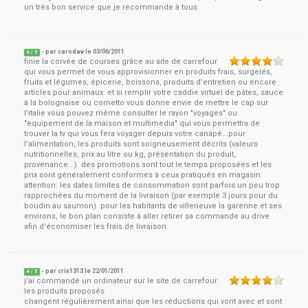
un très bon service que je recommande à tous.
- par
carodav
le
03/06/2011
4
/ 5
finie la corvée de courses grâce au site de carrefour
qui vous permet de vous approvisionner en produits frais, surgelés,
fruits et légumes, épicerie, boissons, produits d'entretien ou encore
articles pour animaux. et si remplir votre caddie virtuel de pâtes, sauce
à la bolognaise ou cornetto vous donne envie de mettre le cap sur
l'italie vous pouvez même consulter le rayon "voyages" ou
"equipement de la maison et multimedia" qui vous permettra de
trouver la tv qui vous fera voyager depuis votre canapé...pour
l'alimentation, les produits sont soigneusement décrits (valeurs
nutritionnelles, prix au litre ou kg, présentation du produit,
provenance...). des promotions sont tout le temps proposées et les
prix sont généralement conformes à ceux pratiqués en magasin.
attention: les dates limites de consommation sont parfois un peu trop
rapprochées du moment de la livraison (par exemple 3 jours pour du
boudin au saumon). pour les habitants de villeneuve la garenne et ses
environs, le bon plan consiste à aller retirer sa commande au drive
afin d'économiser les frais de livraison.
- par
crix1313
le
22/01/2011
4
/ 5
j'ai commandé un ordinateur sur le site de carrefour.
les produits proposés
changent régulièrement ainsi que les réductions qui vont avec et sont