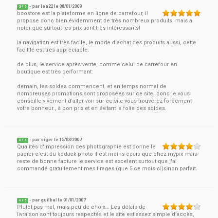
- par
lea22
le
08/01/2008
5
/ 5
boostore est la plateforme en ligne de carrefour, il
propose donc bien évidemment de très nombreux produits, mais a
noter que surtout les prix sont très intéressants!
la navigation est très facile, le mode d'achat des produits aussi, cette
facilité est très appréciable.
de plus, le service après vente, comme celui de carrefour en
boutique est très performant.
demain, les soldes commencent, et en temps normal de
nombreuses promotions sont proposées sur ce site, donc je vous
conseille vivement d'aller voir sur ce site vous trouverez forcément
votre bonheur , à bon prix et en évitant la folie des soldes.
- par
siger
le
15/03/2007
4
/ 5
Qualités d'impression des photographie est bonne le
papier c'est du kodack photo il est moins épais que chez mypix mais
reste de bonne facture le service est excelent surtout que j'ai
commandé gratuitement mes tirages (que 5 ce mois ci)sinon parfait.
- par
guilbal
le
01/01/2007
4
/ 5
Plutôt pas mal, mais peu de choix... Les délais de
livraison sont toujours respectés et le site est assez simple d'accès,