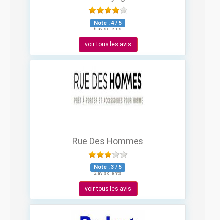
Note :
4
/
5
6 avis clients
voir tous les avis
Rue Des Hommes
Note :
3
/
5
2 avis clients
voir tous les avis