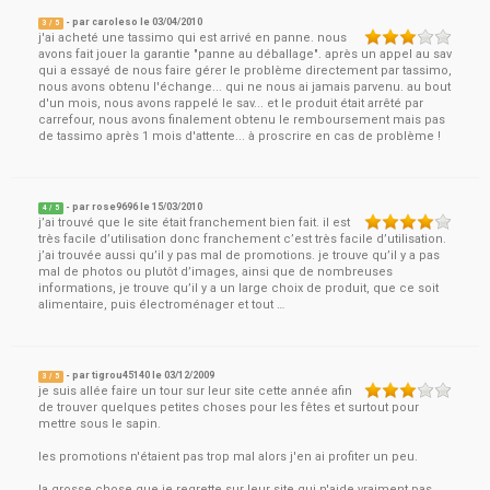
- par
caroleso
le
03/04/2010
3
/ 5
j'ai acheté une tassimo qui est arrivé en panne. nous
avons fait jouer la garantie "panne au déballage". après un appel au sav
qui a essayé de nous faire gérer le problème directement par tassimo,
nous avons obtenu l'échange... qui ne nous ai jamais parvenu. au bout
d'un mois, nous avons rappelé le sav... et le produit était arrêté par
carrefour, nous avons finalement obtenu le remboursement mais pas
de tassimo après 1 mois d'attente... à proscrire en cas de problème !
- par
rose9696
le
15/03/2010
4
/ 5
j’ai trouvé que le site était franchement bien fait. il est
très facile d’utilisation donc franchement c’est très facile d’utilisation.
j’ai trouvée aussi qu’il y pas mal de promotions. je trouve qu’il y a pas
mal de photos ou plutôt d’images, ainsi que de nombreuses
informations, je trouve qu’il y a un large choix de produit, que ce soit
alimentaire, puis électroménager et tout …
- par
tigrou45140
le
03/12/2009
3
/ 5
je suis allée faire un tour sur leur site cette année afin
de trouver quelques petites choses pour les fêtes et surtout pour
mettre sous le sapin.
les promotions n'étaient pas trop mal alors j'en ai profiter un peu.
la grosse chose que je regrette sur leur site qui n'aide vraiment pas