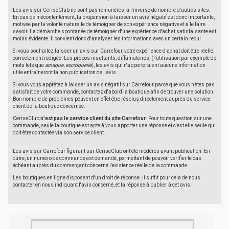
Les avis sur CeriseClub ne sont pas rémunérés, à l'inverse de nombre d'autres sites.
En cas de mécontentement, la propension à laisser un avis négatif est donc importante,
motivée par la volonté naturelle de témoigner de son expérience négative et à le faire
savoir. La démarche spontanée de témoigner d'une expérience d'achat satisfaisante est
moins évidente. Il convient donc d'analyser les informations avec un certain recul.
Si vous souhaitez laisser un avis sur Carrefour, votre expérience d'achat doit être réelle,
correctement rédigée. Les propos insultants, diffamatoires, (l'utilisation par exemple de
mots tels que
arnaque
,
escroquerie
), les avis qui n'apporteraient aucune information
utile entraîneront la non publication de l'avis.
Si vous vous apprêtez à laisser un avis négatif sur Carrefour parce que vous n'êtes pas
satisfait de votre commande, contactez d'abord la boutique afin de trouver une solution.
Bon nombre de problèmes peuvent en effet être résolus directement auprès du service
client de la boutique concernée.
CeriseClub
n'est pas le service client du site Carrefour
. Pour toute question sur une
commande, seule la boutique est apte à vous apporter une réponse et c'est elle seule qui
doit être contactée via son service client.
Les avis sur Carrefour figurant sur CeriseClub ont été modérés avant publication. En
outre, un numéro de commande est demandé, permettant de pouvoir vérifier le cas
échéant auprès du commerçant concerné l'existence réelle de la commande.
Les boutiques en ligne disposent d'un droit de réponse. Il suffit pour cela de nous
contacter en nous indiquant l'avis concerné, et la réponse à publier à cet avis.