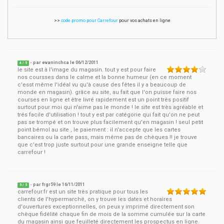
>>
code promo pour Carrefour
pour vos achats en ligne
- par
evaninchca
le
06/12/2011
4
/ 5
le site est à l'image du magasin. tout y est pour faire
nos coursses dans le calme et la bonne humeur (en ce moment
c'esst même l'idéal vu qu'à cause des fêtes il y a beaucoup de
monde en magasin). grâce au site, au fait que l'on puisse faire nos
courses en ligne et être livré rapidement est un point très positif
surtout pour moi qui n'aime pas le monde ! le site est très agréable et
trés facile d'utilisation ! tout y est par catégorie qui fait qu'on ne peut
pas se trompé et on trouve plus facilement qu'en magasin ! seul petit
point bémol au site , le paiement : il n'accepte que les cartes
bancaires ou la carte pass, mais même pas de chèques !! je trouve
que c'est trop juste surtout pour une grande enseigne telle que
carrefour !
- par
frgr59
le
16/11/2011
5
/ 5
carrefour.fr est un site très pratique pour tous les
clients de l'hypermarché, on y trouve les dates et horaires
d'ouvertures exceptionnelles, on peux y imprimé directement son
chèque fidélité chaque fin de mois de la somme cumulée sur la carte
du magasin ainsi que feuilleté directement les prospectus en ligne.