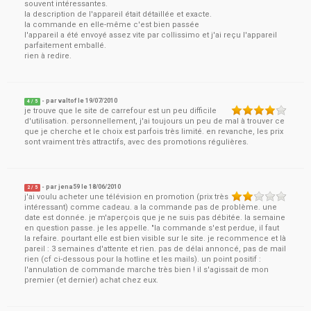
souvent intéressantes.
la description de l'appareil était détaillée et exacte.
la commande en elle-même c'est bien passée
l'appareil a été envoyé assez vite par collissimo et j'ai reçu l'appareil
parfaitement emballé.
rien à redire.
- par
valtof
le
19/07/2010
4
/ 5
je trouve que le site de carrefour est un peu difficile
d'utilisation. personnellement, j'ai toujours un peu de mal à trouver ce
que je cherche et le choix est parfois très limité. en revanche, les prix
sont vraiment très attractifs, avec des promotions régulières.
- par
jena59
le
18/06/2010
2
/ 5
j'ai voulu acheter une télévision en promotion (prix très
intéressant) comme cadeau. a la commande pas de problème. une
date est donnée. je m'aperçois que je ne suis pas débitée. la semaine
en question passe. je les appelle. "la commande s'est perdue, il faut
la refaire. pourtant elle est bien visible sur le site. je recommence et là
pareil : 3 semaines d'attente et rien. pas de délai annoncé, pas de mail
rien (cf ci-dessous pour la hotline et les mails). un point positif :
l'annulation de commande marche très bien ! il s'agissait de mon
premier (et dernier) achat chez eux.