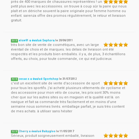
près de 400 marques de chaussures représentées ! un
petit plus avec les accéssoires. on trouve à coup sûr la paire qui nous
plaît et on déniche souvent la paire originale pour femme homme ou
enfant. sarenza offre des promos régulièrement, le retour et livraison
gratuit.
elow91 a évalué Sephora
le
20/06/2011
5
/
5
très bon site de vente de cosmétiques, avec un large
éventail de choix et de marques. les délais de livraison ont été
respectés et les produits bien emballés. il y a, de plus, 3 échantillons
offerts, au choix, pour toute commande, ce qui est judicieux.
cesar.s a évalué Sportshop
le
31/07/2012
5
/
5
c'est un excellent site de vente d'accessoire de sport
pour tous les sportifs. j'ai acheté plusieurs vêtements de cyclisme et
des accessoire pour mon vélo de course, les prix sont 30% moins
cher que sur les autres sites ou en magasin et la qualité est là. on
navigue et fait sa commande très facilement et en moins d'une
semaine nous sommes livrés. emballage parfait, je suis très content
de mes achats. à utiliser sans hésiter
Cherry a évalué Babygloo
le
11/05/2017
5
/
5
Sérieux, produit soigneusement emballé, livraison