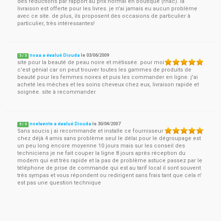
des réductions par rapport au prix normal en boutique (fnac). la
livraison est offerte pour les livres. je n'ai jamais eu aucun problème
avec ce site. de plus, ils proposent des occasions de particulier à
particulier, très intéressantes!
noaa a évalué Diouda
le
03/06/2009
5
/
5
site pour la beauté de peau noire et métissée. pour moi
c'est génial car on peut trouver toutes les gammes de produits de
beauté pour les femmes noires et puis les commander en ligne. j'ai
acheté les mèches et les soins cheveux chez eux, livraison rapide et
soignée. site à recommander.
noelvente a évalué Diouda
le
30/04/2007
5
/
5
Sans soucis j ai recommande et installe ce fournisseur
chez déjà 4 amis sans problème seul le délai pour le dégroupage est
un peu long encore moyenne 10 jours mais sur les conseil des
techniciens je ne fait couper la ligne 8 jours après réception du
modem qui est très rapide et la pas de problème astuce passez par le
téléphone de prise de commande qui est au tarif local il sont souvent
très sympas et vous répondent ou redirigent sans frais tant que cela n'
est pas une question technique