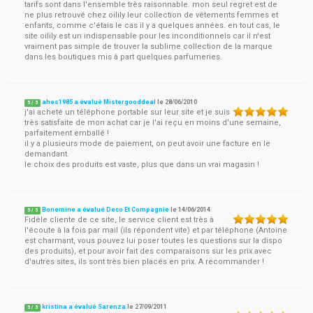
tarifs sont dans l'ensemble très raisonnable. mon seul regret est de
ne plus retrouvé chez oilily leur collection de vêtements femmes et
enfants, comme c'étais le cas il y a quelques années. en tout cas, le
site oilily est un indispensable pour les inconditionnels car il n'est
vraiment pas simple de trouver la sublime collection de la marque
dans les boutiques mis à part quelques parfumeries.
ahes1985 a évalué Mistergooddeal
le
28/06/2010
5
/
5
j'ai acheté un téléphone portable sur leur site et je suis
très satisfaite de mon achat car je l'ai reçu en moins d'une semaine,
parfaitement emballé !
il y a plusieurs mode de paiement, on peut avoir une facture en le
demandant.
le choix des produits est vaste, plus que dans un vrai magasin !
Bonemine a évalué Deco Et Compagnie
le
14/06/2014
5
/
5
Fidèle cliente de ce site, le service client est très à
l'écoute à la fois par mail (ils répondent vite) et par téléphone (Antoine
est charmant, vous pouvez lui poser toutes les questions sur la dispo
des produits), et pour avoir fait des comparaisons sur les prix avec
d'autres sites, ils sont très bien placés en prix. A recommander !
kristina a évalué Sarenza
le
27/09/2011
5
/
5