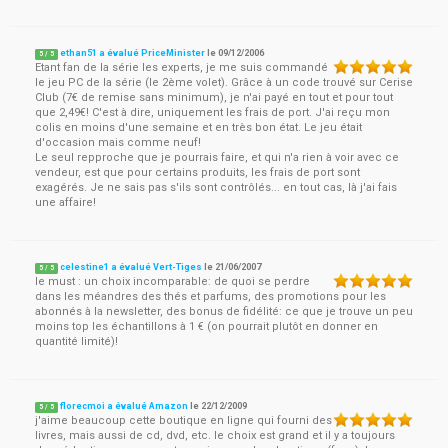
ethan51 a évalué PriceMinister
le
09/12/2006
5
/
5
Etant fan de la série les experts, je me suis commandé
le jeu PC de la série (le 2ème volet). Grâce à un code trouvé sur Cerise
Club (7€ de remise sans minimum), je n'ai payé en tout et pour tout
que 2,49€! C'est à dire, uniquement les frais de port. J'ai reçu mon
colis en moins d'une semaine et en très bon état. Le jeu était
d'occasion mais comme neuf!
Le seul repproche que je pourrais faire, et qui n'a rien à voir avec ce
vendeur, est que pour certains produits, les frais de port sont
exagérés. Je ne sais pas s'ils sont contrôlés... en tout cas, là j'ai fais
une affaire!
celestine1 a évalué Vert-Tiges
le
21/06/2007
5
/
5
le must : un choix incomparable: de quoi se perdre
dans les méandres des thés et parfums, des promotions pour les
abonnés à la newsletter, des bonus de fidélité: ce que je trouve un peu
moins top les échantillons à 1 € (on pourrait plutôt en donner en
quantité limité)!
florecmoi a évalué Amazon
le
22/12/2009
5
/
5
j'aime beaucoup cette boutique en ligne qui fourni des
livres, mais aussi de cd, dvd, etc. le choix est grand et il y a toujours