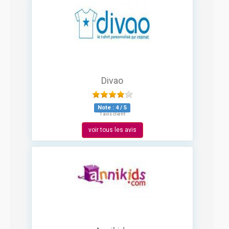
Divao
Note :
4
/
5
1 avis client
voir tous les avis