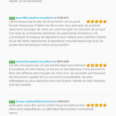
rapide. je recommande.
ahes1985 a évalué Leroy Merlin
le
04/08/2010
5
/
5
j'aime beaucoup le site de leroy merlin car on peut
trouver beaucoup d'idées de déco avec leur exemple de produits
sans avoir à bouger de chez soi. une fois que l'on est sûre de ce que
l'on veut, la commande est facile, les paiements nombreux ! j'ai
commandé 3 rouleaux de tapisserie pour refaire une chambre d'amis
et j'ai été livrée rapidement, la tapisserie me plait beaucoup et je l'ai
posée très facilement ! merci leroy merlin !
marion14 a évalué Leroy Merlin
le
08/01/2008
5
/
5
j'ai été concquise par ce site.aimant déjà énormément
la boutique en elle-même, je trouve ce site fabuleux, il me permet de
faire des affaires sans bouger de chez moi. les produits sont toujours
de très bonne qualité et il y a un choix considérable, du plus
extravagant au plus discret.je suis une bonne cliente et cela n'est pas
prêt de s'arrêter.
Soraya a évalué Baboucheshop
le
20/06/2014
5
/
5
juste pour vous dire qu'on a bien reçus les babouches
elles sont magnifiques, en attendant faire d'autre commande.
merci.