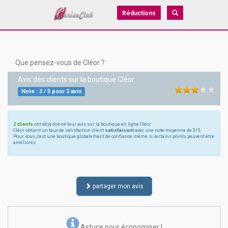
Réductions
Que pensez-vous de Cléor ?
Avis des clients sur la boutique
Cléor
Note :
3
/
5
pour
2
avis
2 clients
ont déjà donné leur avis sur la boutique en ligne Cléor
Cléor obtient un taux de satisfaction client
satisfaisant
avec une note moyenne de 3/5.
Pour vous, c'est une boutique globalement de confiance même si certains points peuvent être
améliorés.
partager mon avis
Astuce pour économiser !