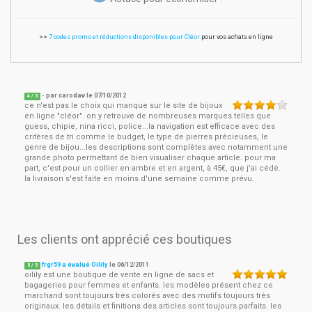
>>
7 codes promo et réductions disponibles pour Cléor
pour vos achats en ligne
- par
carodav
le
07/10/2012
4
/ 5
ce n'est pas le choix qui manque sur le site de bijoux
en ligne "cléor". on y retrouve de nombreuses marques telles que
guess, chipie, nina ricci, police...la navigation est efficace avec des
critères de tri comme le budget, le type de pierres précieuses, le
genre de bijou...les descriptions sont complètes avec notamment une
grande photo permettant de bien visualiser chaque article. pour ma
part, c'est pour un collier en ambre et en argent, à 45€, que j'ai cédé.
la livraison s'est faite en moins d'une semaine comme prévu.
Les clients ont apprécié ces boutiques
frgr59 a évalué Oilily
le
06/12/2011
5
/
5
oilily est une boutique de vente en ligne de sacs et
bagageries pour femmes et enfants. les modèles présent chez ce
marchand sont toujours très colorés avec des motifs toujours très
originaux. les détails et finitions des articles sont toujours parfaits. les