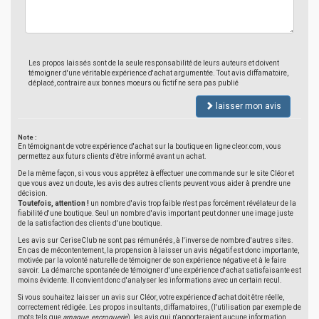
Les propos laissés sont de la seule responsabilité de leurs auteurs et doivent
témoigner d'une véritable expérience d'achat argumentée. Tout avis diffamatoire,
déplacé, contraire aux bonnes moeurs ou fictif ne sera pas publié
laisser mon avis
Note :
En témoignant de votre expérience d'achat sur la boutique en ligne cleor.com, vous
permettez aux futurs clients d'être informé avant un achat.
De la même façon, si vous vous apprêtez à effectuer une commande sur le site Cléor et
que vous avez un doute, les avis des autres clients peuvent vous aider à prendre une
décision.
Toutefois, attention !
un nombre d'avis trop faible n'est pas forcément révélateur de la
fiabilité d'une boutique. Seul un nombre d'avis important peut donner une image juste
de la satisfaction des clients d'une boutique.
Les avis sur CeriseClub ne sont pas rémunérés, à l'inverse de nombre d'autres sites.
En cas de mécontentement, la propension à laisser un avis négatif est donc importante,
motivée par la volonté naturelle de témoigner de son expérience négative et à le faire
savoir. La démarche spontanée de témoigner d'une expérience d'achat satisfaisante est
moins évidente. Il convient donc d'analyser les informations avec un certain recul.
Si vous souhaitez laisser un avis sur Cléor, votre expérience d'achat doit être réelle,
correctement rédigée. Les propos insultants, diffamatoires, (l'utilisation par exemple de
mots tels que
arnaque
,
escroquerie
), les avis qui n'apporteraient aucune information