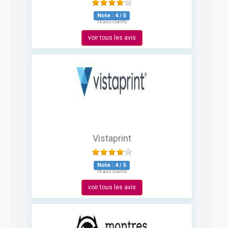
Note :
4
/
5
14 avis clients
voir tous les avis
Vistaprint
Note :
4
/
5
19 avis clients
voir tous les avis