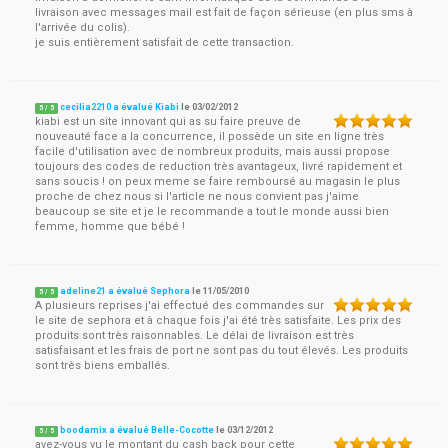
livraison avec messages mail est fait de façon sérieuse (en plus sms à
l'arrivée du colis).
je suis entièrement satisfait de cette transaction.
cecilia2210 a évalué Kiabi
le
03/02/2012
5
/
5
kiabi est un site innovant qui as su faire preuve de
nouveauté face a la concurrence, il possède un site en ligne très
facile d'utilisation avec de nombreux produits, mais aussi propose
toujours des codes de reduction très avantageux, livré rapidement et
sans soucis ! on peux meme se faire remboursé au magasin le plus
proche de chez nous si l'article ne nous convient pas j'aime
beaucoup se site et je le recommande a tout le monde aussi bien
femme, homme que bébé !
adeline21 a évalué Sephora
le
11/05/2010
5
/
5
A plusieurs reprises j'ai effectué des commandes sur
le site de sephora et à chaque fois j'ai été très satisfaite. Les prix des
produits sont très raisonnables. Le délai de livraison est très
satisfaisant et les frais de port ne sont pas du tout élevés. Les produits
sont très biens emballés.
boodamix a évalué Belle-Cocotte
le
03/12/2012
5
/
5
avez-vous vu le montant du cash back pour cette