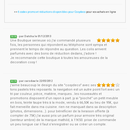
>>
6 codes promo et réductions disponibles pour Cosydeco
pour vos achats en ligne
- par
Datcha
le
01/12/2013
5
/ 5
Une Boutique serieuse où j'ai commandé plusieurs
fois, les personnes qui répondent au téléphone sont sympa et
prennent le temps de répondre au question. Les colis arrivent
parfumés avec des bons de réduction dedans, j'adore !
Je recommande cette boutique à toutes les amoureuses de la
decoration cosy !
- par
carodav
le
22/05/2012
4
/ 5
j'aime beaucoup le design du site "cosydeco" avec ses
tons pastels très reposants. la navigation est un autre point fort avec un
tri par couleur, pièce, matière, marques...les nouveautés et
promotions disposent d'un rayon à part. jy ai "pioché" un petit meuble
en bois, teinte taupe très à la mode, vendu à 66,50€ au lieu de 95€, qui
fait merveille dans ma cuisine. rien ne manquait dans sa description
(photos, dimensions...). pour bénéficier de la livraison offerte (à
compter de 75€) j'ai aussi pris un parfum pour armoire très original
(senteur ambre) de la marque mathild, à 11€50. prise de commande
un peu longue car il faut s'enregistrer ou se créer un compte.