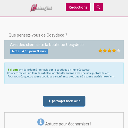
Réductions
Que pensez-vous de Cosydeco ?
Avis des clients sur la boutique
Cosydeco
Note :
4
/
5
pour
3
avis
3 clients
ont déjà donné leur avis sur la boutique en ligne Cosydeco
Cosydeco obtient un taux de satisfaction client
très bon
avec une note globale de 4/5.
Pour vous, Cosydeco est une boutique de confiance avec une très bonne expérience client.
partager mon avis
Astuce pour économiser !