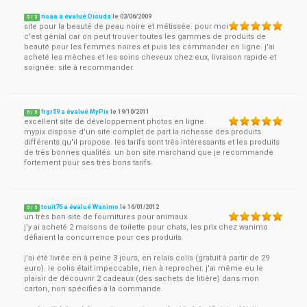
noaa a évalué Diouda
le
03/06/2009
5
/
5
site pour la beauté de peau noire et métissée. pour moi
c'est génial car on peut trouver toutes les gammes de produits de
beauté pour les femmes noires et puis les commander en ligne. j'ai
acheté les mèches et les soins cheveux chez eux, livraison rapide et
soignée. site à recommander.
frgr59 a évalué MyPix
le
19/10/2011
5
/
5
excellent site de développement photos en ligne.
mypix dispose d'un site complet de part la richesse des produits
différents qu'il propose. les tarifs sont très intéressants et les produits
de très bonnes qualités. un bon site marchand que je recommande
fortement pour ses très bons tarifs.
touit76 a évalué Wanimo
le
16/01/2012
5
/
5
un très bon site de fournitures pour animaux.
j'y ai acheté 2 maisons de toilette pour chats, les prix chez wanimo
défiaient la concurrence pour ces produits.
j'ai été livrée en à peine 3 jours, en relais colis (gratuit à partir de 29
euro). le colis était impeccable, rien à reprocher. j'ai même eu le
plaisir de découvrir 2 cadeaux (des sachets de litière) dans mon
carton, non spécifiés à la commande.