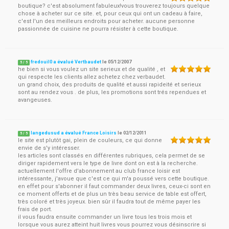
boutique? c'est absolument fabuleux!vous trouverez toujours quelque
chose à acheter sur ce site. et, pour ceux qui ont un cadeau à faire,
c'est l'un des meilleurs endroits pour acheter. aucune personne
passionnée de cuisine ne pourra résister à cette boutique.
fredouil0 a évalué Vertbaudet
le
05/12/2007
5
/
5
he bien si vous voulez un site serieux et de qualité , et
qui respecte les clients allez achetez chez verbaudet.
un grand choix, des produits de qualité et aussi rapideité et serieux
sont au rendez vous . de plus, les promotions sont trés rependues et
avangeuses.
langedusud a évalué France Loisirs
le
02/12/2011
5
/
5
le site est plutôt gai, plein de couleurs, ce qui donne
envie de s'y intéresser.
les articles sont classés en différentes rubriques, cela permet de se
diriger rapidement vers le type de livre dont on est à la recherche.
actuellement l'offre d'abonnement au club france loisir est
intéressante, j'avoue que c'est ce qui m'a poussé vers cette boutique.
en effet pour s'abonner il faut commander deux livres, ceux-ci sont en
ce moment offerts et de plus un très beau service de table est offert,
très coloré et très joyeux. bien sûr il faudra tout de même payer les
frais de port.
il vous faudra ensuite commander un livre tous les trois mois et
lorsque vous aurez atteint huit livres vous pourrez vous désinscrire si