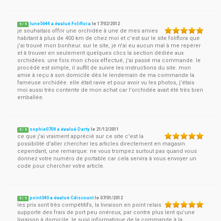
lune5644 a évalué Foliflora
le
17/02/2012
5
/
5
je souhaitais offrir une orchidée à une de mes amies
habitant à plus de 400 km de chez moi et c'est sur le site foliflora que
j'ai trouvé mon bonheur. sur le site, je n'ai eu aucun mal à me repérer
et à trouver en seulement quelques clics la section dédiée aux
orchidées. une fois mon choix effectué, j'ai passé ma commande. le
procédé est simple, il suffit de suivre les instructions du site. mon
amie à reçu à son domicile dès le lendemain de ma commande la
fameuse orchidée. elle était ravie et pour avoir vu les photos, j'étais
moi aussi très contente de mon achat car l'orchidée avait été très bien
emballée.
sophie0709 a évalué Darty
le
21/12/2011
5
/
5
ce que j'ai vraiment apprécié sur ce site c'est la
possibilité d'aller chercher les articles directement en magasin.
cependant, une remarque: ne vous trompez surtout pas quand vous
donnez votre numéro de portable car cela servira à vous envoyer un
code pour chercher votre article.
point340 a évalué Cdiscount
le
07/01/2012
5
/
5
les prix sont très compétitifs, la livraison en point relais
supporte des frais de port peu onéreux, par contre plus lent qu'une
livraison à domicile. le suivi informatique de la commande à la