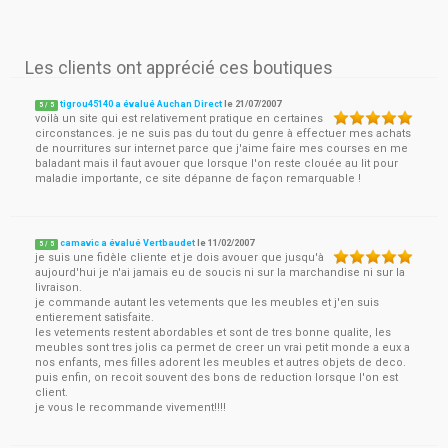
Les clients ont apprécié ces boutiques
tigrou45140 a évalué Auchan Direct
le
21/07/2007
5
/
5
voilà un site qui est relativement pratique en certaines
circonstances. je ne suis pas du tout du genre à effectuer mes achats
de nourritures sur internet parce que j'aime faire mes courses en me
baladant mais il faut avouer que lorsque l'on reste clouée au lit pour
maladie importante, ce site dépanne de façon remarquable !
camavic a évalué Vertbaudet
le
11/02/2007
5
/
5
je suis une fidèle cliente et je dois avouer que jusqu'à
aujourd'hui je n'ai jamais eu de soucis ni sur la marchandise ni sur la
livraison.
je commande autant les vetements que les meubles et j'en suis
entierement satisfaite.
les vetements restent abordables et sont de tres bonne qualite, les
meubles sont tres jolis ca permet de creer un vrai petit monde a eux a
nos enfants, mes filles adorent les meubles et autres objets de deco.
puis enfin, on recoit souvent des bons de reduction lorsque l'on est
client.
je vous le recommande vivement!!!!