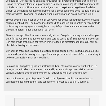
Les avis sur CeriseClub ne sont pas rémunérés, à l'inverse de nombre d'autres sites.
En cas de mécontentement, la propension à laisser un avis négatif est donc importante,
motivée par la volonté naturelle de témoigner de son expérience négative et à le faire
savoir. La démarche spontanée de témoigner d'une expérience d'achat satisfaisante est
moins évidente. Il convient donc d'analyser les informations avec un certain recul.
Si vous souhaitez laisser un avis sur Cosydeco, votre expérience d'achat doit être réelle,
correctement rédigée. Les propos insultants, diffamatoires, (l'utilisation par exemple de
mots tels que
arnaque
,
escroquerie
), les avis qui n'apporteraient aucune information
utile entraîneront la non publication de l'avis.
Si vous vous apprêtez à laisser un avis négatif sur Cosydeco parce que vous n'êtes pas
satisfait de votre commande, contactez d'abord la boutique afin de trouver une solution.
Bon nombre de problèmes peuvent en effet être résolus directement auprès du service
client de la boutique concernée.
CeriseClub
n'est pas le service client du site Cosydeco
. Pour toute question sur une
commande, seule la boutique est apte à vous apporter une réponse et c'est elle seule qui
doit être contactée via son service client.
Les avis sur Cosydeco figurant sur CeriseClub ont été modérés avant publication. En
outre, un numéro de commande est demandé, permettant de pouvoir vérifier le cas
échéant auprès du commerçant concerné l'existence réelle de la commande.
Les boutiques en ligne disposent d'un droit de réponse. Il suffit pour cela de nous
contacter en nous indiquant l'avis concerné, et la réponse à publier à cet avis.