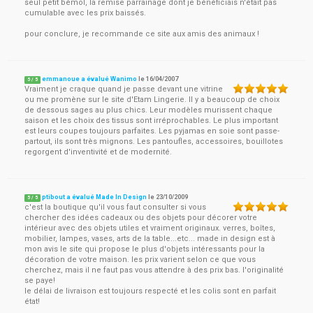
seul petit bémol, la remise parrainage dont je bénéficiais n'était pas
cumulable avec les prix baissés.
pour conclure, je recommande ce site aux amis des animaux !
emmanoue a évalué Wanimo
le
16/04/2007
5
/
5
Vraiment je craque quand je passe devant une vitrine
ou me promène sur le site d'Etam Lingerie. Il y a beaucoup de choix
de dessous sages au plus chics. Leur modèles murissent chaque
saison et les choix des tissus sont irréprochables. Le plus important
est leurs coupes toujours parfaites. Les pyjamas en soie sont passe-
partout, ils sont très mignons. Les pantoufles, accessoires, bouillotes
regorgent d'inventivité et de modernité.
ptibout a évalué Made In Design
le
23/10/2009
5
/
5
c'est la boutique qu'il vous faut consulter si vous
chercher des idées cadeaux ou des objets pour décorer votre
intérieur avec des objets utiles et vraiment originaux. verres, boîtes,
mobilier, lampes, vases, arts de la table...etc... made in design est à
mon avis le site qui propose le plus d'objets intéressants pour la
décoration de votre maison. les prix varient selon ce que vous
cherchez, mais il ne faut pas vous attendre à des prix bas. l'originalité
se paye!
le délai de livraison est toujours respecté et les colis sont en parfait
état!