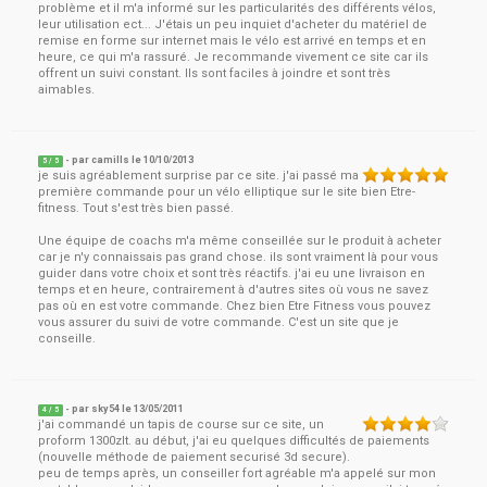
problème et il m'a informé sur les particularités des différents vélos,
leur utilisation ect... J'étais un peu inquiet d'acheter du matériel de
remise en forme sur internet mais le vélo est arrivé en temps et en
heure, ce qui m'a rassuré. Je recommande vivement ce site car ils
offrent un suivi constant. Ils sont faciles à joindre et sont très
aimables.
- par
camills
le
10/10/2013
5
/ 5
je suis agréablement surprise par ce site. j'ai passé ma
première commande pour un vélo elliptique sur le site bien Etre-
fitness. Tout s'est très bien passé.
Une équipe de coachs m'a même conseillée sur le produit à acheter
car je n'y connaissais pas grand chose. ils sont vraiment là pour vous
guider dans votre choix et sont très réactifs. j'ai eu une livraison en
temps et en heure, contrairement à d'autres sites où vous ne savez
pas où en est votre commande. Chez bien Etre Fitness vous pouvez
vous assurer du suivi de votre commande. C'est un site que je
conseille.
- par
sky54
le
13/05/2011
4
/ 5
j'ai commandé un tapis de course sur ce site, un
proform 1300zlt. au début, j'ai eu quelques difficultés de paiements
(nouvelle méthode de paiement securisé 3d secure).
peu de temps après, un conseiller fort agréable m'a appelé sur mon