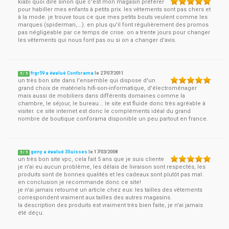
kiabi quoi dire sinon que c'est mon magasin préférer
pour habiller mes enfants à petits prix. les vêtements sont pas chers et
à la mode. je trouve tous ce que mes petits bouts veulent comme les
marques (spiderman,...). en plus qu'il font régulièrement des promos
pas négligeable par ce temps de crise. on a trente jours pour changer
les vêtements qui nous font pas ou si on a changer d'avis.
frgr59 a évalué Conforama
le
27/07/2011
5
/
5
un très bon site dans l'ensemble qui dispose d'un
grand choix de matériels hifi-son-informatique, d'électroménager
mais aussi de mobiliers dans différents domaines comme la
chambre, le séjour, le bureau... le site est fluide donc très agréable à
visiter. ce site internet est donc le compléments idéal du grand
nombre de boutique conforama disponible un peu partout en france.
geny a évalué 3Suisses
le
17/03/2008
5
/
5
un très bon site vpc, cela fait 5 ans que je suis cliente
je n'ai eu aucun problème, les délais de livraison sont respectés, les
produits sont de bonnes qualités et les cadeaux sont plutôt pas mal:
en conclusion je recommande donc ce site!
je n'ai jamais retourné un article chez eux: les tailles des vêtements
correspondent vraiment aux tailles des autres magasins.
la description des produits est vraiment très bien faite, je n'ai jamais
été déçu.