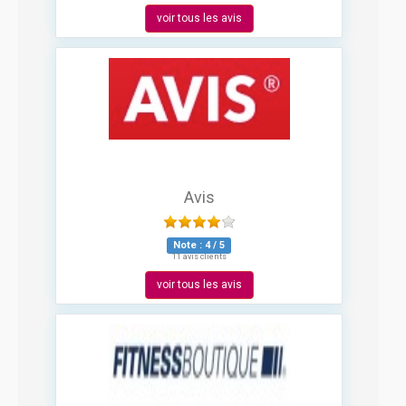
voir tous les avis
Avis
Note :
4
/
5
11 avis clients
voir tous les avis