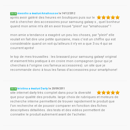
meonho a évalué Amahousse
le
14/12/2012
5
/
5
après avoir galéré des heures en boutiques puis sur le
net à chercher des accessoires pour samsung galaxy s , quel bonheur
quand mon amie m'a dit en avoir trouvé "plein" sur "amahousse" !
mon amie a tendance a exagéré un peu les choses, par "plein" elle
voulait en fait dire une petite quinzaine, mais c'est un chiffre qui est
considérable quand on voit qu'ailleurs il n'y en a que 3 ou 4 qui se
courrent après!
le top de mes trouvailles : les brassard pour samsung galaxy! original
et vraiment très pratique à en croire mon compagnon (pour qui je
cherchais à l'origine ces fameux accessoires). un site que je
recommande donc à tous les fanas d'accessoires pour smartphone!
kristina a évalué Darty
le
20/09/2011
5
/
5
site internet darty très complet dans pour la diversité
que pour qualité des produits. large choix de rubriques et moteurs de
recherche interne permettent de trouver rapidement le produit que
l'on recherche et de pouvoir comparer en fonction des fiches
descriptives détaillées. des tests et des vidéos permettent de
connaitre le produit autrement avant de l'acheter.