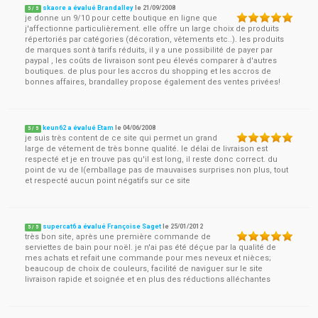
skaore a évalué Brandalley
le
21/09/2008
5
/
5
je donne un 9/10 pour cette boutique en ligne que
j'affectionne particulièrement. elle offre un large choix de produits
répertoriés par catégories (décoration, vêtements etc..). les produits
de marques sont à tarifs réduits, il y a une possibilité de payer par
paypal , les coûts de livraison sont peu élevés comparer à d'autres
boutiques. de plus pour les accros du shopping et les accros de
bonnes affaires, brandalley propose également des ventes privées!
keun62 a évalué Etam
le
04/06/2008
5
/
5
je suis très content de ce site qui permet un grand
large de vétement de très bonne qualité. le délai de livraison est
respecté et je en trouve pas qu'il est long, il reste donc correct. du
point de vu de l(emballage pas de mauvaises surprises non plus, tout
et respecté aucun point négatifs sur ce site
supercat6 a évalué Françoise Saget
le
25/01/2012
5
/
5
très bon site, après une première commande de
serviettes de bain pour noël. je n'ai pas été déçue par la qualité de
mes achats et refait une commande pour mes neveux et nièces;
beaucoup de choix de couleurs, facilité de naviguer sur le site
livraison rapide et soignée et en plus des réductions alléchantes