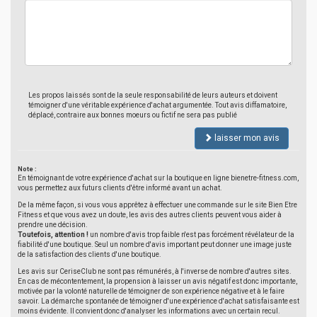
Les propos laissés sont de la seule responsabilité de leurs auteurs et doivent
témoigner d'une véritable expérience d'achat argumentée. Tout avis diffamatoire,
déplacé, contraire aux bonnes moeurs ou fictif ne sera pas publié
laisser mon avis
Note :
En témoignant de votre expérience d'achat sur la boutique en ligne bienetre-fitness.com,
vous permettez aux futurs clients d'être informé avant un achat.
De la même façon, si vous vous apprêtez à effectuer une commande sur le site Bien Etre
Fitness et que vous avez un doute, les avis des autres clients peuvent vous aider à
prendre une décision.
Toutefois, attention !
un nombre d'avis trop faible n'est pas forcément révélateur de la
fiabilité d'une boutique. Seul un nombre d'avis important peut donner une image juste
de la satisfaction des clients d'une boutique.
Les avis sur CeriseClub ne sont pas rémunérés, à l'inverse de nombre d'autres sites.
En cas de mécontentement, la propension à laisser un avis négatif est donc importante,
motivée par la volonté naturelle de témoigner de son expérience négative et à le faire
savoir. La démarche spontanée de témoigner d'une expérience d'achat satisfaisante est
moins évidente. Il convient donc d'analyser les informations avec un certain recul.