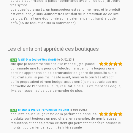
portable pour m'aider a passer commande avec lui, ce que j'ai trouvé
très sympa!
quelques jours après, un transporteur est venu me livrer, et le produit
est excellent, je suis vraiment très satisfait de la prestation de ce site.
de plus, j'ai fait une économie sur le paiement en utilisant le code
bef6 (6% de réduction sur la commande).
Les clients ont apprécié ces boutiques
fadji164 a évalué Webdistrib
le
04/02/2013
5
/
5
site que je recommande à tout le monde, j'y ai passé
commande une fois pour de l'electromenager, on a toujours une
certaine apprehension de commander ce genre de produits sur le
net, d'ailleurs j'ai pas mal hesité avant, mais vu le prix très attractif
qu'ils proposaient et mon budget assez serré je ne pouvais pas me
permettre de l'acheter ailleurs, resultat je ne suis vraiment pas deçue,
livraison super rapide que demander de plus.
Tristan a évalué Parfums Moins Cher
le
03/12/2013
5
/
5
chouette boutique. ça reste de la parfumerie donc les
produits sont toujours un peu chers. en revanche, de nombreuses
réductions et codes promo existent qui permettent de faire baisser le
montant du panier de façon très intéressante