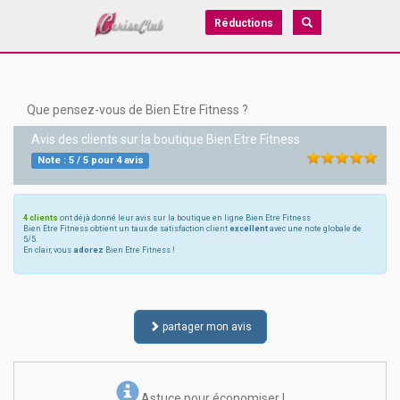
Réductions
Que pensez-vous de Bien Etre Fitness ?
Avis des clients sur la boutique
Bien Etre Fitness
Note :
5
/
5
pour
4
avis
4 clients
ont déjà donné leur avis sur la boutique en ligne Bien Etre Fitness
Bien Etre Fitness obtient un taux de satisfaction client
excellent
avec une note globale de
5/5.
En clair, vous
adorez
Bien Etre Fitness !
partager mon avis
Astuce pour économiser !