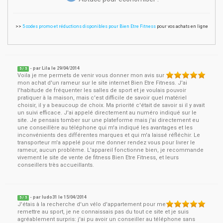
>>
5 codes promo et réductions disponibles pour Bien Etre Fitness
pour vos achats en ligne
- par
Lila
le
29/04/2014
5
/ 5
Voila je me permets de venir vous donner mon avis sur
mon achat d'un rameur sur le site internet Bien Etre Fitness. J'ai
l'habitude de fréquenter les salles de sport et je voulais pouvoir
pratiquer à la maison, mais c'est difficile de savoir quel matériel
choisir, il y a beaucoup de choix. Ma priorité c'était de savoir si il y avait
un suivi efficace. J'ai appelé directement au numéro indiqué sur le
site. Je pensais tomber sur une plateforme mais j'ai directement eu
une conseillère au téléphone qui m'a indiqué les avantages et les
inconvénients des différentes marques et qui m'a laissé réfléchir. Le
transporteur m'a appelé pour me donner rendez vous pour livrer le
rameur, aucun problème. L'appareil fonctionne bien, je recommande
vivement le site de vente de fitness Bien Etre Fitness, et leurs
conseillers très accueillants.
- par
ludo31
le
15/04/2014
5
/ 5
J'étais à la recherche d'un vélo d'appartement pour me
remettre au sport, je ne connaissais pas du tout ce site et je suis
agréablement surpris: j'ai pu avoir un conseiller au téléphone sans