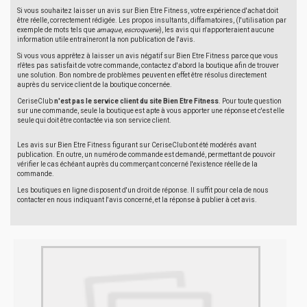
Si vous souhaitez laisser un avis sur Bien Etre Fitness, votre expérience d'achat doit
être réelle, correctement rédigée. Les propos insultants, diffamatoires, (l'utilisation par
exemple de mots tels que
arnaque
,
escroquerie
), les avis qui n'apporteraient aucune
information utile entraîneront la non publication de l'avis.
Si vous vous apprêtez à laisser un avis négatif sur Bien Etre Fitness parce que vous
n'êtes pas satisfait de votre commande, contactez d'abord la boutique afin de trouver
une solution. Bon nombre de problèmes peuvent en effet être résolus directement
auprès du service client de la boutique concernée.
CeriseClub
n'est pas le service client du site Bien Etre Fitness
. Pour toute question
sur une commande, seule la boutique est apte à vous apporter une réponse et c'est elle
seule qui doit être contactée via son service client.
Les avis sur Bien Etre Fitness figurant sur CeriseClub ont été modérés avant
publication. En outre, un numéro de commande est demandé, permettant de pouvoir
vérifier le cas échéant auprès du commerçant concerné l'existence réelle de la
commande.
Les boutiques en ligne disposent d'un droit de réponse. Il suffit pour cela de nous
contacter en nous indiquant l'avis concerné, et la réponse à publier à cet avis.