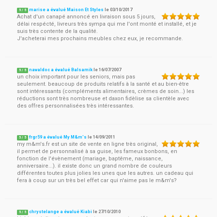
marise a évalué Maison Et Styles
le
03/10/2017
5
/
5
Achat d'un canapé annoncé en livraison sous 5 jours,
délai respécté, livreurs très sympa qui me l'ont monté et installé, et je
suis très contente de la qualité.
J'acheterai mes prochains meubles chez eux, je recommande.
navaldoc a évalué Balsamik
le
16/07/2007
5
/
5
un choix important pour les seniors, mais pas
seulement. beaucoup de produits relatifs à la santé et au bien-être
sont intéressants (compléments alimentaires, crèmes de soin...) les
réductions sont très nombreuse et daxon fidèlise sa clientèle avec
des offres personnalisées très intéressantes.
frgr59 a évalué My M&m's
le
14/09/2011
5
/
5
my m&m's.fr est un site de vente en ligne très original,
il permet de personnalisé à sa guise, les fameux bonbons, en
fonction de l'évènement (mariage, baptême, naissance,
anniversaire...). il existe donc un grand nombre de couleurs
différentes toutes plus jolies les unes que les autres. un cadeau qui
fera à coup sur un très bel effet car qui n'aime pas le m&m's?
chrystelange a évalué Kiabi
le
27/10/2010
5
/
5