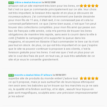
oldine a évalué Amazon
le
04/02/2008
5
/
5
amazon est un site vraiment très bien pour les livres, en
fait c'est ce que je commande principalement sur ce site. leur choix
est très important, la livraison très rapide et en plus je découvre de
nouveaux auteurs. j'ai commandé récemment une bande dessinée
pour mon fils de 11 ans, il était ravit, il ne connaissait pas et cela lui
convenait parfaitement. ce que j'aime bien aussi, c'est que l'on peut
trouver des collections complètes. pour mon fils ainé qui passe son
bac de français cette année, cela m'a permis de trouver les livres
obligatoires de manière très rapide, sans avoir à courrir dans la ville à
coté (j'habite la campagne) et à supporter la queue dans les
magasins, et souvent en librairie il faut commander le livre car ils n'ont
pas tout en stock. de plus, ce qui est très important et ce que j'espère
que le site va pouvoir continuer à proposer à ses clients, c'est la
livraison gratuite pour les livres. il est vrai que c'est un plus pour un
site le cout des frais de port. en tout cas, je suis très satisfaite de ce
site et je vous le conseille grandement.
meonho a évalué Idées D'ailleurs
le
04/06/2011
5
/
5
superbe site de produits du monde entier! j'adore tout
ce qu'il propose, mais je suis surtout fan de leurs bijoux ethniques!
rien avoir avec les babioles qu'on trouve sur les marchés ou je ne sais
où, la qualité et la finition sont top, et le style , waouh! leur bijoux en
jade sont magnifiques, sculptés avec une précision impressionnante!
je les adore!