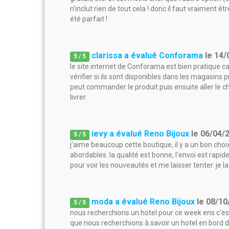
n'inclut rien de tout cela ! donc il faut vraiment ê
été parfait !
clarissa a évalué Conforama
le
14/
5
/
5
le site internet de Conforama est bien pratique car
vérifier si ils sont disponibles dans les magasins
peut commander le produit puis ensuite aller le c
livrer.
ievy a évalué Reno Bijoux
le
06/04/
5
/
5
j'aime beaucoup cette boutique, il y a un bon choix 
abordables. la qualité est bonne, l'envoi est rapid
pour voir les nouveautés et me laisser tenter. je
moda a évalué Reno Bijoux
le
08/10
5
/
5
nous recherchions un hotel pour ce week ens c'es
que nous recherchions à savoir un hotel en bord d