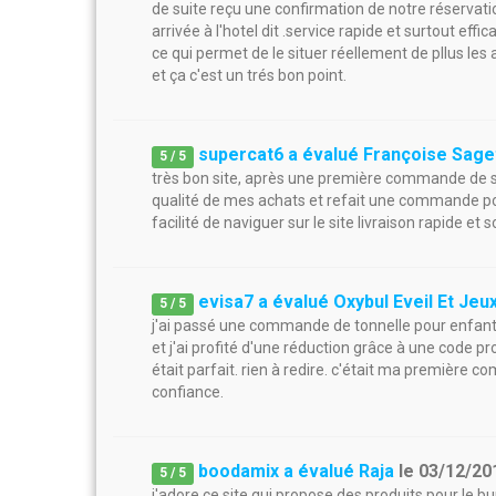
de suite reçu une confirmation de notre réservati
arrivée à l'hotel dit .service rapide et surtout effi
ce qui permet de le situer réellement de pllus l
et ça c'est un trés bon point.
supercat6 a évalué Françoise Sage
5
/
5
très bon site, après une première commande de ser
qualité de mes achats et refait une commande po
facilité de naviguer sur le site livraison rapide et
evisa7 a évalué Oxybul Eveil Et Jeu
5
/
5
j'ai passé une commande de tonnelle pour enfants p
et j'ai profité d'une réduction grâce à une code p
était parfait. rien à redire. c'était ma première 
confiance.
boodamix a évalué Raja
le
03/12/20
5
/
5
j'adore ce site qui propose des produits pour le bu