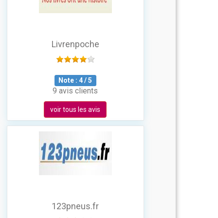
Livrenpoche
Note :
4
/
5
9 avis clients
voir tous les avis
123pneus.fr