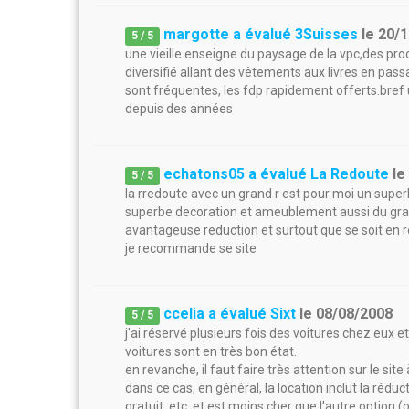
margotte a évalué 3Suisses
le
20/1
5
/
5
une vieille enseigne du paysage de la vpc,des prod
diversifié allant des vêtements aux livres en pas
sont fréquentes, les fdp rapidement offerts.bref u
depuis des années
echatons05 a évalué La Redoute
l
5
/
5
la rredoute avec un grand r est pour moi un superb
superbe decoration et ameublement aussi du gran
avantageuse reduction et surtout que se soit en re
je recommande se site
ccelia a évalué Sixt
le
08/08/2008
5
/
5
j'ai réservé plusieurs fois des voitures chez eux et j
voitures sont en très bon état.
en revanche, il faut faire très attention sur le site
dans ce cas, en général, la location inclut la rédu
gratuit, etc. et est moins cher que l'autre option (