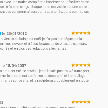
on avec une notice complète à imprimer pour faciliter notre
cace . trés bien conçu: chaque hotel est visible sur une carte
es avis des consommateurs sont repertoriés, bons ou mauvais
t
le
25/01/2012
viettes de bain pour noël. je n'ai pas été déçue par la
ur mes neveux et nièces; beaucoup de choix de couleurs,
 soignée et en plus des réductions alléchantes
x
le
18/04/2007
our cet été. ce produit, je ne l'avais pas trouvé autre part,
romo. le produit est conforme au descriptif, et l'emballage
commande sur ce site, et je rachèterai probablement en toute
12
reau d'une qualité excellente. j'y trouve, pour mon