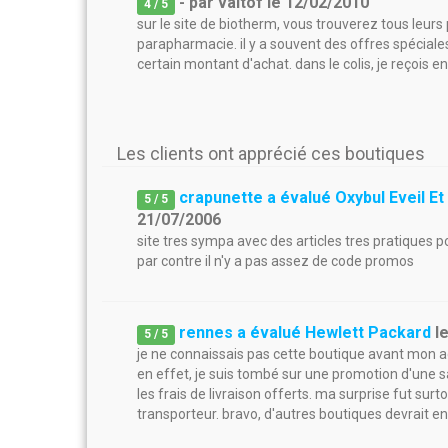
- par
valtof
le
12/02/2010
4
/ 5
sur le site de biotherm, vous trouverez tous leur
parapharmacie. il y a souvent des offres spéciales,
certain montant d'achat. dans le colis, je reçois e
Les clients ont apprécié ces boutiques
crapunette a évalué Oxybul Eveil Et
5
/
5
21/07/2006
site tres sympa avec des articles tres pratiques 
par contre il n'y a pas assez de code promos
rennes a évalué Hewlett Packard
l
5
/
5
je ne connaissais pas cette boutique avant mon a
en effet, je suis tombé sur une promotion d'une s
les frais de livraison offerts. ma surprise fut surt
transporteur. bravo, d'autres boutiques devrait en