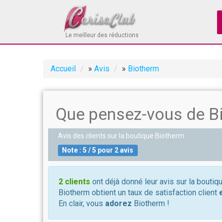
Le meilleur des réductions
Accueil
»
Avis
»
Biotherm
Que pensez-vous de B
Avis des clients sur la boutique
Biotherm
Note :
5
/
5
pour
2
avis
2 clients
ont déjà donné leur avis sur la boutiq
Biotherm obtient un taux de satisfaction client
En clair, vous
adorez
Biotherm !