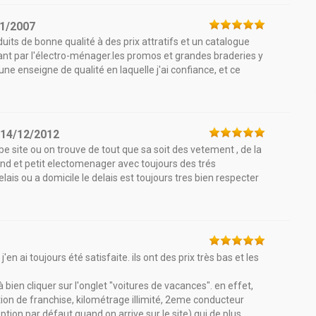
1/2007
uits de bonne qualité à des prix attratifs et un catalogue
sant par l'électro-ménager.les promos et grandes braderies y
ne enseigne de qualité en laquelle j'ai confiance, et ce
e
14/12/2012
e site ou on trouve de tout que sa soit des vetement , de la
d et petit electomenager avec toujours des trés
lais ou a domicile le delais est toujours tres bien respecter
'en ai toujours été satisfaite. ils ont des prix très bas et les
 à bien cliquer sur l'onglet "voitures de vacances". en effet,
ction de franchise, kilométrage illimité, 2eme conducteur
option par défaut quand on arrive sur le site) qui de plus