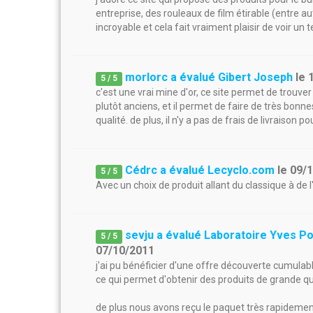
entreprise, des rouleaux de film étirable (entre au
incroyable et cela fait vraiment plaisir de voir un t
morlorc a évalué Gibert Joseph
le
5
/
5
c'est une vrai mine d'or, ce site permet de trouver d
plutôt anciens, et il permet de faire de très bonn
qualité. de plus, il n'y a pas de frais de livraison pou
Cédrc a évalué Lecyclo.com
le
09/
5
/
5
Avec un choix de produit allant du classique à de l'
sevju a évalué Laboratoire Yves P
5
/
5
07/10/2011
j'ai pu bénéficier d'une offre découverte cumulabl
ce qui permet d'obtenir des produits de grande qua
de plus nous avons reçu le paquet très rapideme