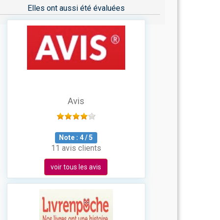
Elles ont aussi été évaluées
Avis
Note :
4
/
5
11 avis clients
voir tous les avis