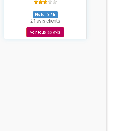
Note :
3
/
5
21 avis clients
voir tous les avis