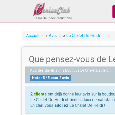
Le meilleur des réductions
Accueil
»
Avis
»
Le Chalet De Heidi
Que pensez-vous de Le
Avis des clients sur la boutique
Le Chalet De Heidi
Note :
5
/
5
pour
2
avis
2 clients
ont déjà donné leur avis sur la boutiq
Le Chalet De Heidi obtient un taux de satisfact
En clair, vous
adorez
Le Chalet De Heidi !