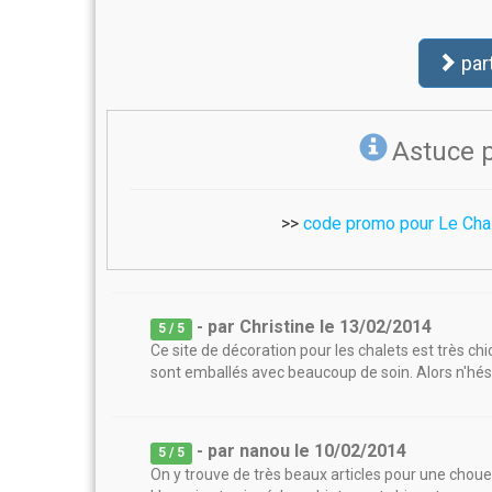
par
Astuce 
>>
code promo pour Le Cha
- par
Christine
le
13/02/2014
5
/ 5
Ce site de décoration pour les chalets est très ch
sont emballés avec beaucoup de soin. Alors n'hésit
- par
nanou
le
10/02/2014
5
/ 5
On y trouve de très beaux articles pour une choue