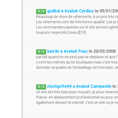
guilbal a évalué Cyrillus
le
05/01/20
5
/
5
Beaucoup de choix de vêtements, à un prix très 
Les vêtements sont de très bonne qualité. Les p
Les commandes passées sur le site arrivent génér
toujours respectés.[coeur][10]
bairiki a évalué Fnac
le
20/03/2008
5
/
5
parfait quand on ne peut pas se deplacer et que l'
y sont les mêmes qu'en boutiques mais c'est tres
domicile .la qualite de l'emballage est tres bien , 
mistigrife44 a évalué Campanile
le
5
/
5
ce site est très bien pour ma part. je peux réser
france. en déplacement professionnel ou pour un 
également dessert à volonté. c'est un site où je v