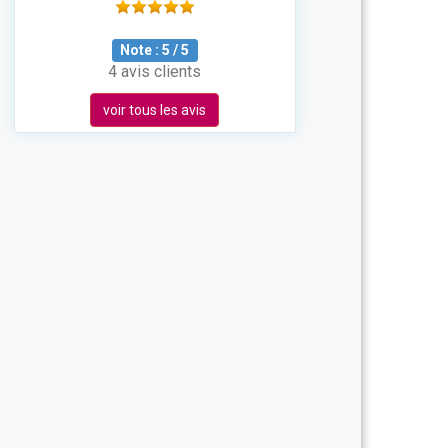
Note :
5
/
5
4 avis clients
voir tous les avis