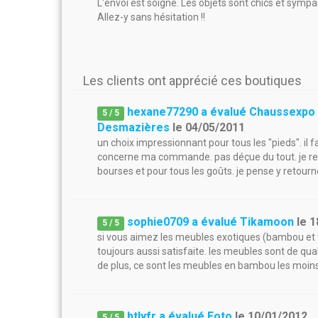
L'envoi est soigné. Les objets sont chics et sympas
Allez-y sans hésitation !!
Les clients ont apprécié ces boutiques
hexane77290 a évalué Chaussexpo
5
/
5
Desmazières
le
04/05/2011
un choix impressionnant pour tous les "pieds". il fa
concerne ma commande. pas déçue du tout. je r
bourses et pour tous les goûts. je pense y retourn
sophie0709 a évalué Tikamoon
le
1
5
/
5
si vous aimez les meubles exotiques (bambou et te
toujours aussi satisfaite. les meubles sont de quali
de plus, ce sont les meubles en bambou les moins c
btlyfr a évalué Foto
le
10/01/2012
5
/
5