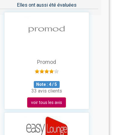
Elles ont aussi été évaluées
Promod
Note :
4
/
5
33 avis clients
voir tous les avis