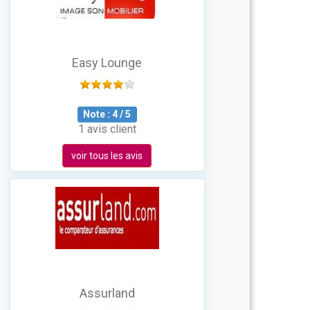
Easy Lounge
Note :
4
/
5
1 avis client
voir tous les avis
Assurland