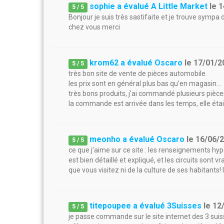
sophie a évalué A Little Market
le
1
5
/
5
Bonjour je suis très sastifaite et je trouve sym
chez vous merci
krom62 a évalué Oscaro
le
17/01/2
5
/
5
très bon site de vente de pièces automobile.
les prix sont en général plus bas qu'en magasin...
très bons produits, j'ai commandé plusieurs pièces
la commande est arrivée dans les temps, elle étai
meonho a évalué Oscaro
le
16/06/
5
/
5
ce que j’aime sur ce site : les renseignements hy
est bien détaillé et expliqué, et les circuits sont 
que vous visitez ni de la culture de ses habitants!
titepoupee a évalué 3Suisses
le
12
5
/
5
je passe commande sur le site internet des 3 suis