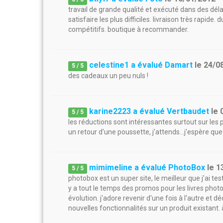
travail de grande qualité et exécuté dans des dél
satisfaire les plus difficiles. livraison très rapide.
compétitifs. boutique à recommander.
celestine1 a évalué Damart
le
24/0
5
/
5
des cadeaux un peu nuls !
karine2223 a évalué Vertbaudet
le
5
/
5
les réductions sont intéressantes surtout sur les 
un retour d'une poussette, j'attends...j'espère que
mimimeline a évalué PhotoBox
le
1
5
/
5
photobox est un super site, le meilleur que j'ai test
y a tout le temps des promos pour les livres photo
évolution. j'adore revenir d'une fois à l'autre et
nouvelles fonctionnalités sur un produit existant