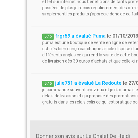
effet sur internet nous beneficions de tarifs préfe
passées de plus je recois regulierement des ofrres 
simplement les produits j'apprecie donc de ce fait
frgr59 a évalué Puma
le
01/10/201
5
/
5
puma est une boutique de vente en ligne de vêteme
est très bien conçu car chaque article dispose d'u
différents angles ce qui rend la visite de cette bo
de livraison dès 30 euros d'achats et que celle-ci n
julie751 a évalué La Redoute
le
27/
5
/
5
je commande souvent chez eux et je n'ai jamais eu
délais de livraison et qui propose des promotions 
gratuits dans les relais colis ce qui est pratique 
Donner son avis sur Le Chalet De Heidi