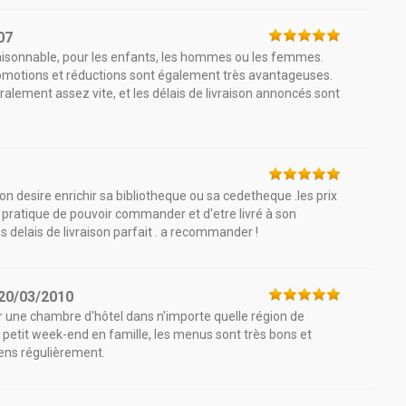
07
raisonnable, pour les enfants, les hommes ou les femmes.
romotions et réductions sont également très avantageuses.
alement assez vite, et les délais de livraison annoncés sont
on desire enrichir sa bibliotheque ou sa cedetheque .les prix
 pratique de pouvoir commander et d'etre livré à son
les delais de livraison parfait . a recommander !
20/03/2010
ver une chambre d'hôtel dans n'importe quelle région de
petit week-end en famille, les menus sont très bons et
iens régulièrement.