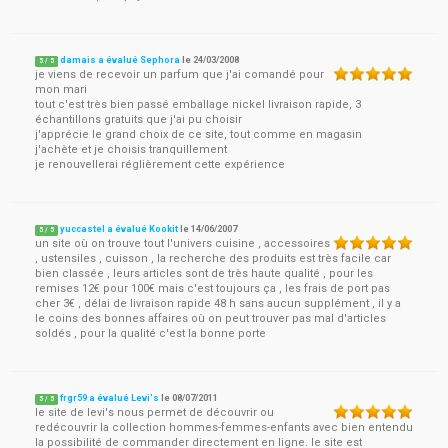
damais a évalué Sephora
le
24/03/2008
5
/
5
je viens de recevoir un parfum que j'ai comandé pour
mon mari
tout c'est très bien passé emballage nickel livraison rapide, 3
échantillons gratuits que j'ai pu choisir
j'apprécie le grand choix de ce site, tout comme en magasin
j'achète et je choisis tranquillement
je renouvellerai réglièrement cette expérience
yuccastel a évalué Kookit
le
14/06/2007
5
/
5
un site où on trouve tout l'univers cuisine , accessoires
, ustensiles , cuisson , la recherche des produits est très facile car
bien classée , leurs articles sont de très haute qualité , pour les
remises 12€ pour 100€ mais c'est toujours ça , les frais de port pas
cher 3€ , délai de livraison rapide 48 h sans aucun supplément , il y a
le coins des bonnes affaires où on peut trouver pas mal d'articles
soldés , pour la qualité c'est la bonne porte
frgr59 a évalué Levi's
le
08/07/2011
5
/
5
le site de levi's nous permet de découvrir ou
redécouvrir la collection hommes-femmes-enfants avec bien entendu
la possibilité de commander directement en ligne. le site est