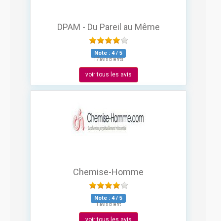
DPAM - Du Pareil au Même
Note :
4
/
5
17 avis clients
voir tous les avis
Chemise-Homme
Note :
4
/
5
1 avis client
voir tous les avis