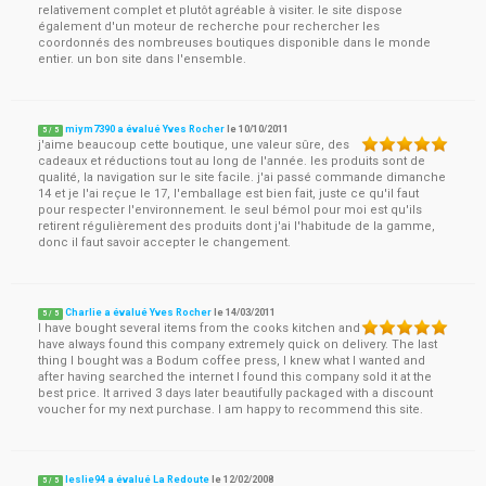
relativement complet et plutôt agréable à visiter. le site dispose
également d'un moteur de recherche pour rechercher les
coordonnés des nombreuses boutiques disponible dans le monde
entier. un bon site dans l'ensemble.
miym7390 a évalué Yves Rocher
le
10/10/2011
5
/
5
j'aime beaucoup cette boutique, une valeur sûre, des
cadeaux et réductions tout au long de l'année. les produits sont de
qualité, la navigation sur le site facile. j'ai passé commande dimanche
14 et je l'ai reçue le 17, l'emballage est bien fait, juste ce qu'il faut
pour respecter l'environnement. le seul bémol pour moi est qu'ils
retirent régulièrement des produits dont j'ai l'habitude de la gamme,
donc il faut savoir accepter le changement.
Charlie a évalué Yves Rocher
le
14/03/2011
5
/
5
I have bought several items from the cooks kitchen and
have always found this company extremely quick on delivery. The last
thing I bought was a Bodum coffee press, I knew what I wanted and
after having searched the internet I found this company sold it at the
best price. It arrived 3 days later beautifully packaged with a discount
voucher for my next purchase. I am happy to recommend this site.
leslie94 a évalué La Redoute
le
12/02/2008
5
/
5