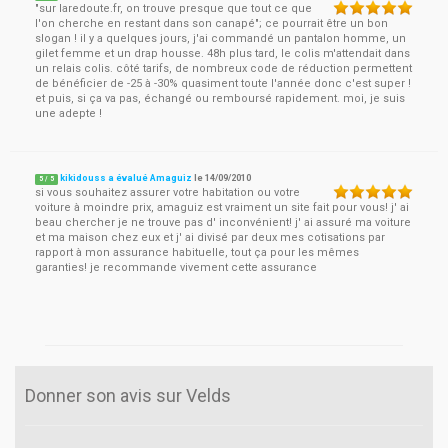
"sur laredoute.fr, on trouve presque que tout ce que
l'on cherche en restant dans son canapé"; ce pourrait être un bon
slogan ! il y a quelques jours, j'ai commandé un pantalon homme, un
gilet femme et un drap housse. 48h plus tard, le colis m'attendait dans
un relais colis. côté tarifs, de nombreux code de réduction permettent
de bénéficier de -25 à -30% quasiment toute l'année donc c'est super !
et puis, si ça va pas, échangé ou remboursé rapidement. moi, je suis
une adepte !
kikidouss a évalué Amaguiz
le
14/09/2010
5
/
5
si vous souhaitez assurer votre habitation ou votre
voiture à moindre prix, amaguiz est vraiment un site fait pour vous! j' ai
beau chercher je ne trouve pas d' inconvénient! j' ai assuré ma voiture
et ma maison chez eux et j' ai divisé par deux mes cotisations par
rapport à mon assurance habituelle, tout ça pour les mêmes
garanties! je recommande vivement cette assurance
Donner son avis sur Velds