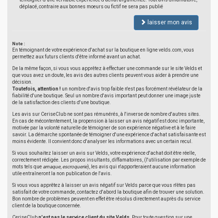
déplacé, contraire aux bonnes moeurs ou fictif ne sera pas publié
laisser mon avis
Note :
En témoignant de votre expérience d'achat sur la boutique en ligne velds.com, vous
permettez aux futurs clients d'être informé avant un achat.
De la même façon, si vous vous apprêtez à effectuer une commande sur le site Velds et
que vous avez un doute, les avis des autres clients peuvent vous aider à prendre une
décision.
Toutefois, attention !
un nombre d'avis trop faible n'est pas forcément révélateur de la
fiabilité d'une boutique. Seul un nombre d'avis important peut donner une image juste
de la satisfaction des clients d'une boutique.
Les avis sur CeriseClub ne sont pas rémunérés, à l'inverse de nombre d'autres sites.
En cas de mécontentement, la propension à laisser un avis négatif est donc importante,
motivée par la volonté naturelle de témoigner de son expérience négative et à le faire
savoir. La démarche spontanée de témoigner d'une expérience d'achat satisfaisante est
moins évidente. Il convient donc d'analyser les informations avec un certain recul.
Si vous souhaitez laisser un avis sur Velds, votre expérience d'achat doit être réelle,
correctement rédigée. Les propos insultants, diffamatoires, (l'utilisation par exemple de
mots tels que
arnaque
,
escroquerie
), les avis qui n'apporteraient aucune information
utile entraîneront la non publication de l'avis.
Si vous vous apprêtez à laisser un avis négatif sur Velds parce que vous n'êtes pas
satisfait de votre commande, contactez d'abord la boutique afin de trouver une solution.
Bon nombre de problèmes peuvent en effet être résolus directement auprès du service
client de la boutique concernée.
CeriseClub
n'est pas le service client du site Velds
. Pour toute question sur une