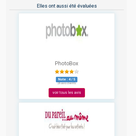
Elles ont aussi été évaluées
PhotoBox
Note :
4
/
5
26 avis clients
voir tous les avis