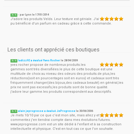
- par
Lynn
le
17/01/2014
5
/ 5
J'adore les produits Velds. Leur texture est géniale. J'ai
pu bénéficié d'un parfum en cadeau grâce à cette commande.
Les clients ont apprécié ces boutiques
ladizz92 a évalué Yves Rocher
le
28/04/2009
5
/
5
yves rocher propose de nombreux produits.les
gammes sont très diversifiées.le plus de cette boutique est une
multitude de choix au niveau des odeurs des produits.de plus,les
réductions(soit en pourcentages soit en euros) et cadeaux sont très
fréquemment changer(des bijoux,des cadeaux beauté).en général,les
prix ne sont pas excessifs,les produits sont de bonne qualité.
j'adore leur gamme.les produits correspondent aux descriptifs.
alain jeprogresse a évalué JeProgresse
le
30/06/2006
5
/
5
Je mets 10/10 par ce que c'est mon site, mais allez y et
commentez j'en tiendrai compte dans mes évolutions futures.
www.jeprogresse.com est un site dédié à l'enfant et à sa construction
intellectuelle et physique. C'est en tout cas ce que l'on souhaite.