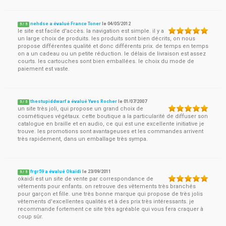
nehdse a évalué France Toner
le
04/05/2012
5
/
5
le site est facile d'accès. la navigation est simple. il y a
un large choix de produits. les produits sont bien décrits, on nous
propose différentes qualité et donc différents prix. de temps en temps
on a un cadeau ou un petite réduction. le délais de livraison est assez
courts. les cartouches sont bien emballées. le choix du mode de
paiement est vaste.
thestupiddwarf a évalué Yves Rocher
le
01/07/2007
5
/
5
un site très joli, qui propose un grand choix de
cosmétiques végétaux. cette boutique a la particularité de diffuser son
catalogue en braille et en audio, ce qui est une excellente initiative je
trouve. les promotions sont avantageuses et les commandes arrivent
très rapidement, dans un emballage très sympa.
frgr59 a évalué Okaïdi
le
23/09/2011
5
/
5
okaidi est un site de vente par correspondance de
vêtements pour enfants. on retrouve des vêtements très branchés
pour garçon et fille. une très bonne marque qui propose de très jolis
vêtements d'excellentes qualités et à des prix très intéressants. je
recommande fortement ce site très agréable qui vous fera craquer à
coup sûr.