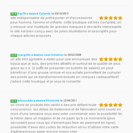
frgr59 a évalué Zalando
le
03/10/2013
5
/
5
site indispensable de prêt-à-porter et d'accessoires
pour homme, femme et enfants. cette boutique est très complète, on
y retrouve une multitude de grandes marques à des tarifs intéressants.
le site est bien conçu avec de jolies illustrations et descriptifs pour
chaque articles proposés.
margotte a évalué Jean Delatour
le
20/02/2008
5
/
5
un site très agréable a visiter pour une amoureuse des
bijoux que je suis, des prix très attratifs et surtout de la qualité.de plus
grace au c.e. (il suffit de presenter un bulletin de salaire) on peut
béneficier d'une grosse remise et nos achats permettent de cumuler
des points qui se transformeront ensuite en chèques cadeaux!!!bref
j'adore cette boutique et je vous la conseille
biboundde a évalué Photocité
le
22/04/2011
5
/
5
un choix de produits très variés à des prix défiant toute
concurrence. les délais de traitement et de fabrication sont courts en
mois d'une semaine vous avez votre commande avec la possibilité de
la retirer dans un magasin et de ne payer qu'à ce moment-là (plus
sécurisant pour ceux qui n'aiment pas faire de paiement en ligne).
possibilité d'avoir des codes de réduction et/ou d'utiliser votre carte
d'adhérent pour payer encore moins cher.