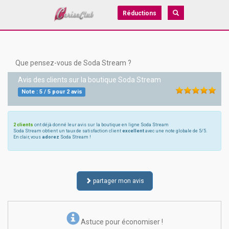
Réductions
Que pensez-vous de Soda Stream ?
Avis des clients sur la boutique
Soda Stream
Note :
5
/
5
pour
2
avis
2 clients
ont déjà donné leur avis sur la boutique en ligne Soda Stream
Soda Stream obtient un taux de satisfaction client
excellent
avec une note globale de 5/5.
En clair, vous
adorez
Soda Stream !
partager mon avis
Astuce pour économiser !