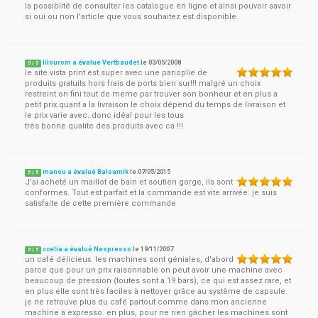
la possiblité de consulter les catalogue en ligne et ainsi pouvoir savoir
si oui ou non l'article que vous souhaitez est disponible.
lilourom a évalué Vertbaudet
le
03/05/2008
5
/
5
le site vista print est super avec une panoplie de
produits gratuits hors frais de ports bien sur!!! malgré un choix
restreint on fini tout de meme par trouver son bonheur et en plus a
petit prix.quant a la livraison le choix dépend du temps de livraison et
le prix varie avec..donc idéal pour les tous
très bonne qualite des produits avec ca !!!
manou a évalué Balsamik
le
07/05/2015
5
/
5
J'ai acheté un maillot de bain et soutien gorge, ils sont
conformes. Tout est parfait et la commande est vite arrivée. je suis
satisfaite de cette première commande
ccelia a évalué Nespresso
le
19/11/2007
5
/
5
un café délicieux. les machines sont géniales, d'abord
parce que pour un prix raisonnable on peut avoir une machine avec
beaucoup de pression (toutes sont a 19 bars), ce qui est assez rare, et
en plus elle sont très faciles à nettoyer grâce au système de capsule.
je ne retrouve plus du café partout comme dans mon ancienne
machine à expresso. en plus, pour ne rien gâcher les machines sont