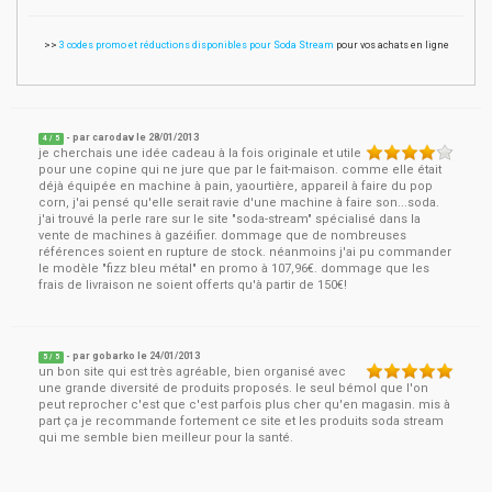
>>
3 codes promo et réductions disponibles pour Soda Stream
pour vos achats en ligne
- par
carodav
le
28/01/2013
4
/ 5
je cherchais une idée cadeau à la fois originale et utile
pour une copine qui ne jure que par le fait-maison. comme elle était
déjà équipée en machine à pain, yaourtière, appareil à faire du pop
corn, j'ai pensé qu'elle serait ravie d'une machine à faire son...soda.
j'ai trouvé la perle rare sur le site "soda-stream" spécialisé dans la
vente de machines à gazéifier. dommage que de nombreuses
références soient en rupture de stock. néanmoins j'ai pu commander
le modèle "fizz bleu métal" en promo à 107,96€. dommage que les
frais de livraison ne soient offerts qu'à partir de 150€!
- par
gobarko
le
24/01/2013
5
/ 5
un bon site qui est très agréable, bien organisé avec
une grande diversité de produits proposés. le seul bémol que l'on
peut reprocher c'est que c'est parfois plus cher qu'en magasin. mis à
part ça je recommande fortement ce site et les produits soda stream
qui me semble bien meilleur pour la santé.