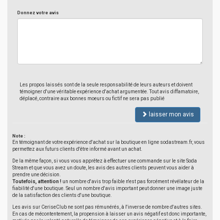
Donnez votre avis
Les propos laissés sont de la seule responsabilité de leurs auteurs et doivent
témoigner d'une véritable expérience d'achat argumentée. Tout avis diffamatoire,
déplacé, contraire aux bonnes moeurs ou fictif ne sera pas publié
laisser mon avis
Note :
En témoignant de votre expérience d'achat sur la boutique en ligne sodastream.fr, vous
permettez aux futurs clients d'être informé avant un achat.
De la même façon, si vous vous apprêtez à effectuer une commande sur le site Soda
Stream et que vous avez un doute, les avis des autres clients peuvent vous aider à
prendre une décision.
Toutefois, attention !
un nombre d'avis trop faible n'est pas forcément révélateur de la
fiabilité d'une boutique. Seul un nombre d'avis important peut donner une image juste
de la satisfaction des clients d'une boutique.
Les avis sur CeriseClub ne sont pas rémunérés, à l'inverse de nombre d'autres sites.
En cas de mécontentement, la propension à laisser un avis négatif est donc importante,