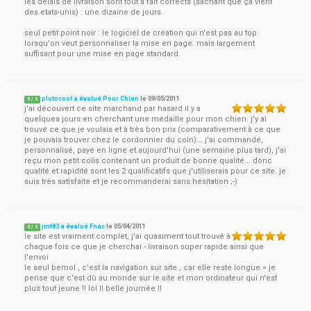
les délais de livraison sont tout à fait corrects (sachant que ça vient
des etats-unis) : une dizaine de jours.
seul petit point noir : le logiciel de création qui n'est pas au top
lorsqu'on veut personnaliser la mise en page. mais largement
suffisant pour une mise en page standard.
plutocool a évalué Pour Chien
le
09/05/2011
5
/
5
j'ai découvert ce site marchand par hasard il y a
quelques jours en cherchant une médaille pour mon chien. j'y ai
trouvé ce que je voulais et à très bon prix (comparativement à ce que
je pouvais trouver chez le cordonnier du coin)... j'ai commandé,
personnalisé, payé en ligne et aujourd'hui (une semaine plus tard), j'ai
reçu mon petit colis contenant un produit de bonne qualité... donc
qualité et rapidité sont les 2 qualificatifs que j'utiliserais pour ce site. je
suis très satisfaite et je recommanderai sans hésitation ;-)
jmt83 a évalué Fnac
le
05/04/2011
5
/
5
le site est vraiment complet, j'ai quasiment tout trouvé à
chaque fois ce que je cherchai - livraison super rapide ainsi que
l'envoi
le seul bemol , c'est la navigation sur site , car elle reste longue = je
pense que c'est dù au monde sur le site et mon ordinateur qui n'est
plus tout jeune !! lol !! belle journée !!