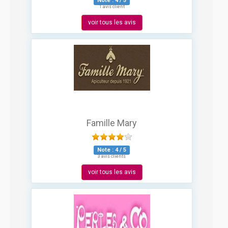
Note :
4
/
5
1 avis client
voir tous les avis
Famille Mary
Note :
4
/
5
3 avis clients
voir tous les avis