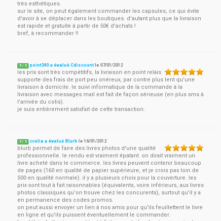
très esthétiques.
sur le site, on peut également commander les capsules, ce qui évite
d'avoir à se déplacer dans les boutiques. d'autant plus que la livraison
est rapide et gratuite à partir de 50€ d'achats !
bref, à recommander !!
point340 a évalué Cdiscount
le
07/01/2012
5
/
5
les prix sont très compétitifs, la livraison en point relais
supporte des frais de port peu onéreux, par contre plus lent qu'une
livraison à domicile. le suivi informatique de la commande à la
livraison avec messages mail est fait de façon sérieuse (en plus sms à
l'arrivée du colis).
je suis entièrement satisfait de cette transaction.
ccelia a évalué Blurb
le
16/01/2012
5
/
5
blurb permet de faire des livres photos d'une qualité
professionnelle. le rendu est vraiment épatant. on dirait vraiment un
livre acheté dans le commerce. les livres peuvent contenir beaucoup
de pages (160 en qualité de papier supérieure, et je crois pas loin de
500 en qualité normale). il y a plusieurs choix pour la couverture. les
prix sont tout à fait raisonnables (équivalents, voire inférieurs, aux livres
photos classiques qu'on trouve chez les concurents), surtout qu'il y a
en permanence des codes promos.
on peut aussi envoyer un lien à nos amis pour qu'ils feuillettent le livre
en ligne et qu'ils puissent éventuellement le commander.