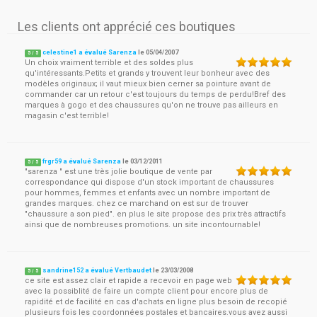
Les clients ont apprécié ces boutiques
celestine1 a évalué Sarenza
le
05/04/2007
5
/
5
Un choix vraiment terrible et des soldes plus
qu'intéressants.Petits et grands y trouvent leur bonheur avec des
modèles originaux; il vaut mieux bien cerner sa pointure avant de
commander car un retour c'est toujours du temps de perdu!Bref des
marques à gogo et des chaussures qu'on ne trouve pas ailleurs en
magasin c'est terrible!
frgr59 a évalué Sarenza
le
03/12/2011
5
/
5
"sarenza " est une très jolie boutique de vente par
correspondance qui dispose d'un stock important de chaussures
pour hommes, femmes et enfants avec un nombre important de
grandes marques. chez ce marchand on est sur de trouver
"chaussure a son pied". en plus le site propose des prix très attractifs
ainsi que de nombreuses promotions. un site incontournable!
sandrine152 a évalué Vertbaudet
le
23/03/2008
5
/
5
ce site est assez clair et rapide a recevoir en page web
avec la possiblité de faire un compte client pour encore plus de
rapidité et de facilité en cas d'achats en ligne plus besoin de recopié
plusieurs fois les coordonnées postales et bancaires.vous avez aussi