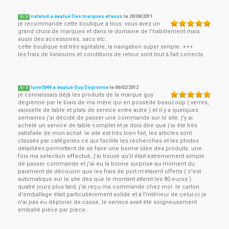
natalud a évalué Des marques et vous
le
20/06/2011
5
/
5
je recommande cette boutique à tous. vous avez un
grand choix de marques et dans le domaine de l'habillement mais
aussi des accessoires, sacs etc..
cette boutique est très agrèable, la navigation super simple. +++
les frais de livraisons et conditions de retour sont tout à fait corrects.
lune5644 a évalué Guy Degrenne
le
06/02/2012
5
/
5
je connaissais déjà les produits de la marque guy
degrenne par le biais de ma mère qui en possède beaucoup ( verres,
vaisselle de table et plats de service entre autre ) et il y a quelques
semaines j'ai décidé de passer une commande sur le site. j'y ai
acheté un service de table complet et je dois dire que j'ai été très
satisfaite de mon achat. le site est très bien fait, les articles sont
classés par catégories ce qui facilite les recherches et les photos
détaillées permettent de se faire une bonne idée des produits. une
fois ma selection effectué, j'ai trouvé qu'il était extremement simple
de passer commande et j'ai eu la bonne surprise au moment du
paiement de découvrir que les frais de port m'étaient offerts ( c'est
automatique sur le site dès que le montant atteint les 80 euros ).
quatre jours plus tard, j'ai reçu ma commande chez moi. le carton
d'emballage était particulièrement solide et à l'intérieur de celui-ci je
n'ai pas eu déplorer de casse, le service avait été soigneusement
emballé pièce par pièce.