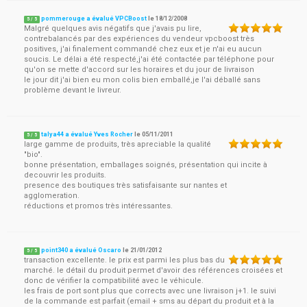
pommerouge a évalué VPCBoost
le
18/12/2008
5
/
5
Malgré quelques avis négatifs que j'avais pu lire,
contrebalancés par des expériences du vendeur vpcboost très
positives, j'ai finalement commandé chez eux et je n'ai eu aucun
soucis. Le délai a été respecté,j'ai été contactée par téléphone pour
qu'on se mette d'accord sur les horaires et du jour de livraison
le jour dit j'ai bien eu mon colis bien emballé,je l'ai déballé sans
problème devant le livreur.
talya44 a évalué Yves Rocher
le
05/11/2011
5
/
5
large gamme de produits, très apreciable la qualité
"bio".
bonne présentation, emballages soignés, présentation qui incite à
decouvrir les produits.
presence des boutiques très satisfaisante sur nantes et
agglomeration.
réductions et promos très intéressantes.
point340 a évalué Oscaro
le
21/01/2012
5
/
5
transaction excellente. le prix est parmi les plus bas du
marché. le détail du produit permet d'avoir des références croisées et
donc de vérifier la compatibilité avec le véhicule.
les frais de port sont plus que corrects avec une livraison j+1. le suivi
de la commande est parfait (email + sms au départ du produit et à la