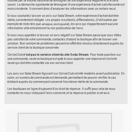
motivée par la volonté naturelle de témoigner de son expérience négative et à le faire
savoir. La démarche spontanée de témoigner d'une expérience d'achat satisfaisante est
moins évidente. Il convient donc d'analyser les informations avec un certain recul.
Si vous souhaitez laisser un avis sur Soda Stream, votre expérience d'achat doit être
réelle, correctement rédigée. Les propos insultants, diffamatoires, (l'utilisation par
exemple de mots tels que
arnaque
,
escroquerie
), les avis qui n'apporteraient aucune
information utile entraîneront la non publication de l'avis.
Si vous vous apprêtez à laisser un avis négatif sur Soda Stream parce que vous n'êtes
pas satisfait de votre commande, contactez d'abord la boutique afin de trouver une
solution. Bon nombre de problèmes peuvent en effet être résolus directement auprès du
service client de la boutique concernée.
CeriseClub
n'est pas le service client du site Soda Stream
. Pour toute question sur
une commande, seule la boutique est apte à vous apporter une réponse et c'est elle
seule qui doit être contactée via son service client.
Les avis sur Soda Stream figurant sur CeriseClub ont été modérés avant publication. En
outre, un numéro de commande est demandé, permettant de pouvoir vérifier le cas
échéant auprès du commerçant concerné l'existence réelle de la commande.
Les boutiques en ligne disposent d'un droit de réponse. Il suffit pour cela de nous
contacter en nous indiquant l'avis concerné, et la réponse à publier à cet avis.