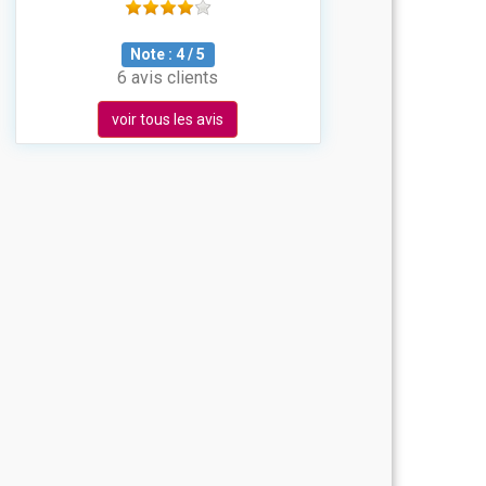
Note :
4
/
5
6 avis clients
voir tous les avis