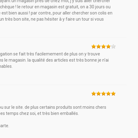
ar ayant un magasin près de chez moi, j'y suis aller chercher
hèque ! le retour en magasin est gratuit, on a 30 jours ou
e est bien aussi ! par contre, pour aller chercher son colis en
n très bon site, ne pas hésiter à y faire un tour si vous
vigation se fait très facilemement de plus on y trouve
le magasin. la qualité des articles est très bonne je n'ai
nables.
ou sur le site. de plus certains produits sont moins chers
les temps chez soi, et très bien emballés.
arte.