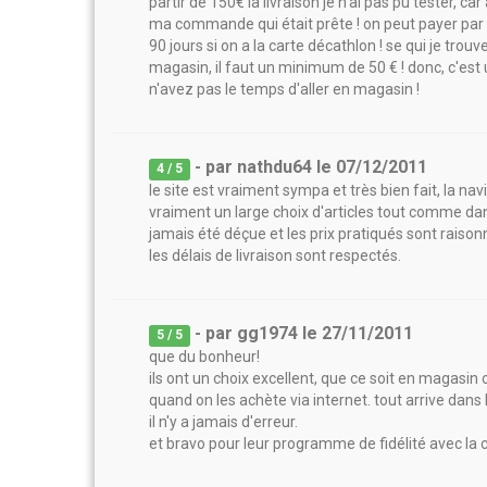
partir de 150€ la livraison je n'ai pas pu tester, c
ma commande qui était prête ! on peut payer par c
90 jours si on a la carte décathlon ! se qui je trouv
magasin, il faut un minimum de 50 € ! donc, c'est u
n'avez pas le temps d'aller en magasin !
- par
nathdu64
le
07/12/2011
4
/ 5
le site est vraiment sympa et très bien fait, la na
vraiment un large choix d'articles tout comme dans 
jamais été déçue et les prix pratiqués sont raison
les délais de livraison sont respectés.
- par
gg1974
le
27/11/2011
5
/ 5
que du bonheur!
ils ont un choix excellent, que ce soit en magasin 
quand on les achète via internet. tout arrive dans 
il n'y a jamais d'erreur.
et bravo pour leur programme de fidélité avec la c