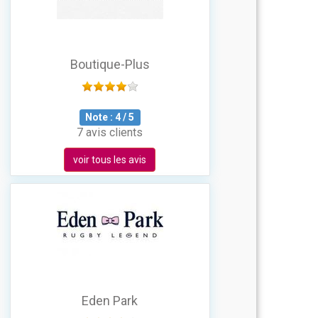
Boutique-Plus
Note :
4
/
5
7 avis clients
voir tous les avis
Eden Park