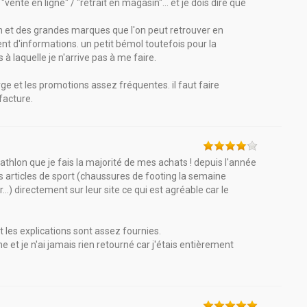
"vente en ligne" / "retrait en magasin"... et je dois dire que
lon et des grandes marques que l'on peut retrouver en
nt d'informations. un petit bémol toutefois pour la
 laquelle je n'arrive pas à me faire.
rge et les promotions assez fréquentes. il faut faire
 facture.
athlon que je fais la majorité de mes achats ! depuis l'année
s articles de sport (chaussures de footing la semaine
..) directement sur leur site ce qui est agréable car le
et les explications sont assez fournies.
et je n'ai jamais rien retourné car j'étais entièrement