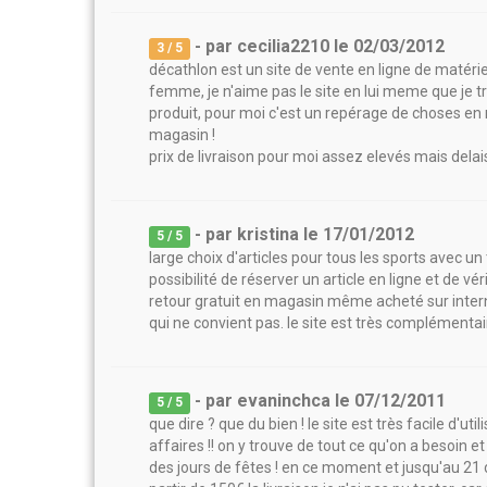
- par
cecilia2210
le
02/03/2012
3
/ 5
décathlon est un site de vente en ligne de matér
femme, je n'aime pas le site en lui meme que je 
produit, pour moi c'est un repérage de choses en 
magasin !
prix de livraison pour moi assez elevés mais delais
- par
kristina
le
17/01/2012
5
/ 5
large choix d'articles pour tous les sports avec un
possibilité de réserver un article en ligne et de 
retour gratuit en magasin même acheté sur interne
qui ne convient pas. le site est très complémentai
- par
evaninchca
le
07/12/2011
5
/ 5
que dire ? que du bien ! le site est très facile d'u
affaires !! on y trouve de tout ce qu'on a besoin e
des jours de fêtes ! en ce moment et jusqu'au 21 