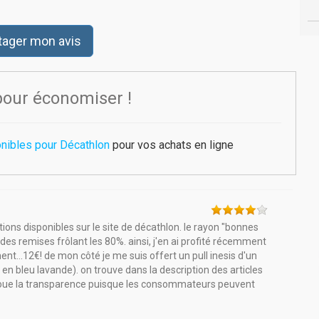
tager mon avis
pour économiser !
nibles pour Décathlon
pour vos achats en ligne
ions disponibles sur le site de décathlon. le rayon "bonnes
des remises frôlant les 80%. ainsi, j'en ai profité récemment
nt...12€! de mon côté je me suis offert un pull inesis d'un
le en bleu lavande). on trouve dans la description des articles
e joue la transparence puisque les consommateurs peuvent