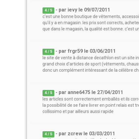
- par
ievy
le
09/07/2011
4
/ 5
c'est une bonne boutique de vêtements, accessoire
qu'il y a en magasin. les prix sont corrects, achet
que dans le magasin, la qualité est bonne. c'est un
- par
frgr59
le
03/06/2011
4
/ 5
le site de vente à distance decathlon est un site 
grand choix d'articles de sport (vêtements, chaussu
donc un complément intéressant de la célèbre c
- par
anne6475
le
27/04/2011
4
/ 5
les articles sont correctement emballés et ils corr
la possibilité de se faire livrer en point relais est
collissimo et par ailleurs aussi rapide
- par
zcrew
le
03/03/2011
4
/ 5