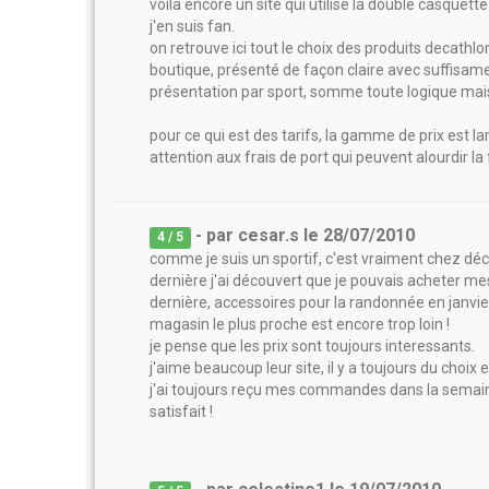
voilà encore un site qui utilise la double casquette 
j'en suis fan.
on retrouve ici tout le choix des produits decath
boutique, présenté de façon claire avec suffisame
présentation par sport, somme toute logique mais à
pour ce qui est des tarifs, la gamme de prix est la
attention aux frais de port qui peuvent alourdir la
- par
cesar.s
le
28/07/2010
4
/ 5
comme je suis un sportif, c'est vraiment chez déc
dernière j'ai découvert que je pouvais acheter me
dernière, accessoires pour la randonnée en janvier.
magasin le plus proche est encore trop loin !
je pense que les prix sont toujours interessants.
j'aime beaucoup leur site, il y a toujours du choix 
j'ai toujours reçu mes commandes dans la semaine 
satisfait !