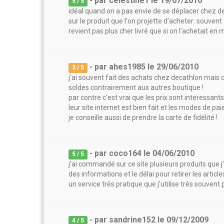
- par
celestine1
le
19/07/2010
5
/ 5
idéal quand on a pas envie de se déplacer chez de
sur le produit que l'on projette d'acheter: souvent
revient pas plus cher livré que si on l'achetait en
- par
ahes1985
le
29/06/2010
3
/ 5
j'ai souvent fait des achats chez decathlon mais c
soldes contrairement aux autres boutique !
par contre c'est vrai que les prix sont interessants
leur site internet est bien fait et les modes de p
je conseille aussi de prendre la carte de fidélité !
- par
coco164
le
04/06/2010
5
/ 5
j'ai commandé sur ce site plusieurs produits que j
des informations et le délai pour retirer les articl
un service très pratique que j'utilise très souve
- par
sandrine152
le
09/12/2009
4
/ 5