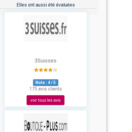
Elles ont aussi été évaluées
3Suisses
Note :
4
/
5
175 avis clients
voir tous les avis