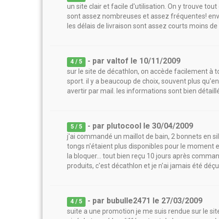
un site clair et facile d'utilisation. On y trouve 
sont assez nombreuses et assez fréquentes! envir
les délais de livraison sont assez courts moins de 7
- par
valtof
le
10/11/2009
4
/ 5
sur le site de décathlon, on accède facilement à 
sport. il y a beaucoup de choix, souvent plus qu'en
avertir par mail. les informations sont bien détail
- par
plutocool
le
30/04/2009
5
/ 5
j'ai commandé un maillot de bain, 2 bonnets en sili
tongs n'étaient plus disponibles pour le moment
la bloquer... tout bien reçu 10 jours après comm
produits, c'est décathlon et je n'ai jamais été déçu
- par
bubulle2471
le
27/03/2009
4
/ 5
suite a une promotion je me suis rendue sur le site