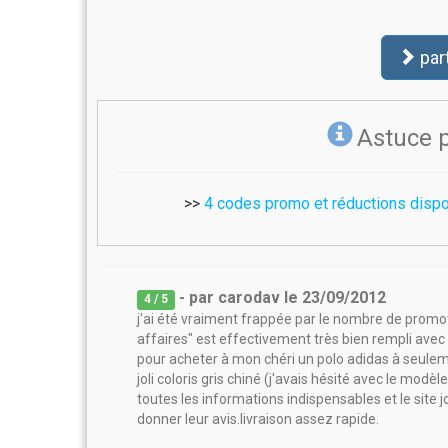
par
Astuce 
>>
4 codes promo et réductions dispo
- par
carodav
le
23/09/2012
4
/ 5
j'ai été vraiment frappée par le nombre de promot
affaires" est effectivement très bien rempli avec 
pour acheter à mon chéri un polo adidas à seuleme
joli coloris gris chiné (j'avais hésité avec le modè
toutes les informations indispensables et le sit
donner leur avis.livraison assez rapide.