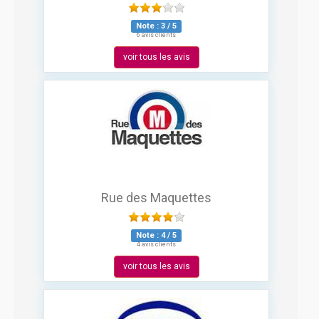
Note :
3
/
5
6 avis clients
voir tous les avis
Rue des Maquettes
Note :
4
/
5
4 avis clients
voir tous les avis