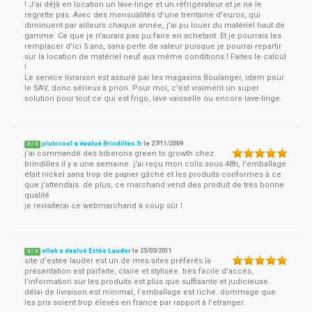
! J'ai déjà en location un lave-linge et un réfrigérateur et je ne le
regrette pas. Avec des mensualités d'une trentaine d'euros, qui
diminuent par ailleurs chaque année, j'ai pu louer du matériel haut de
gamme. Ce que je n'aurais pas pu faire en achetant. Et je pourrais les
remplacer d'ici 5 ans, sans perte de valeur puisque je pourrai repartir
sur la location de matériel neuf aux même conditions ! Faites le calcul
!
Le service livraison est assuré par les magasins Boulanger, idem pour
le SAV, donc sérieux à priori. Pour moi, c'est vraiment un super
solution pour tout ce qui est frigo, lave vaisselle ou encore lave-linge.
plutocool a évalué Brindilles.fr
le
27/11/2009
5
/
5
j'ai commandé des biberons green to growth chez
brindilles il y a une semaine. j'ai reçu mon colis sous 48h, l'emballage
était nickel sans trop de papier gâché et les produits conformes à ce
que j'attendais. de plus, ce marchand vend des produit de très bonne
qualité
je revisiterai ce webmarchand à coup sûr !
ellek a évalué Estée Lauder
le
25/03/2011
5
/
5
site d'estee lauder est un de mes sites préférés.la
présentation est parfaite, claire et stylisée. très facile d’accès,
l'information sur les produits est plus que suffisante et judicieuse.
délai de livraison est minimal, l’emballage est riche. dommage que
les prix soient trop élevés en france par rapport à l’etranger.