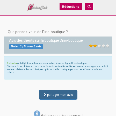
Réductions
Que pensez-vous de Dino-boutique ?
Avis des clients sur la boutique
Dino-boutique
Note :
2
/
5
pour
3
avis
3 clients
ont déjà donné leur avis sur la boutique en ligne Dino-boutique
Dino-boutique obtient un taux de satisfaction client
insuffisant
avec une note globale de 2/5.
Votre expérience d'achat n'est pas optimum et la boutique pourrait améliorer plusieurs
points.
partager mon avis
Astuce pour économiser !