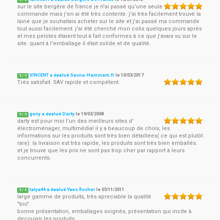
5
/
5
sur le site bergère de france je n'ai passé qu'une seule
commande mais j'en ai été très contente. j'ai très facilement trouvé la
laine que je souhaitais acheter sur le site et j'ai passé ma commande
tout aussi facilement. j'ai été cherché mon colis quelques jours après
et mes pelotes étaient tout à fait conformes à ce que j'avais vu sur le
site. quant à l'emballage il était solide et de qualité.
VINCENT a évalué Sauna-Hammam.fr
le
10/03/2017
5
/
5
Très satisfait. SAV rapide et compétent.
geny a évalué Darty
le
19/03/2008
5
/
5
darty est pour moi l'un des meilleurs sites d'
électroménager, multimédia! il y a beaucoup de choix, les
informations sur les produits sont très bien détaillées( ce qui est plutôt
rare). la livraison est très rapide, les produits sont très bien emballés.
et je trouve que les prix ne sont pas trop cher par rapport à leurs
concurrents.
talya44 a évalué Yves Rocher
le
05/11/2011
5
/
5
large gamme de produits, très apreciable la qualité
"bio".
bonne présentation, emballages soignés, présentation qui incite à
decouvrir les produits.