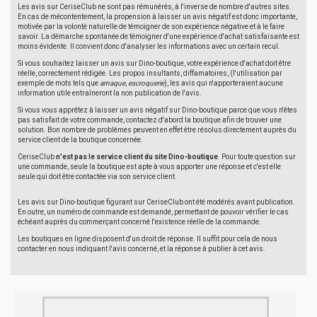
Les avis sur CeriseClub ne sont pas rémunérés, à l'inverse de nombre d'autres sites.
En cas de mécontentement, la propension à laisser un avis négatif est donc importante,
motivée par la volonté naturelle de témoigner de son expérience négative et à le faire
savoir. La démarche spontanée de témoigner d'une expérience d'achat satisfaisante est
moins évidente. Il convient donc d'analyser les informations avec un certain recul.
Si vous souhaitez laisser un avis sur Dino-boutique, votre expérience d'achat doit être
réelle, correctement rédigée. Les propos insultants, diffamatoires, (l'utilisation par
exemple de mots tels que
arnaque
,
escroquerie
), les avis qui n'apporteraient aucune
information utile entraîneront la non publication de l'avis.
Si vous vous apprêtez à laisser un avis négatif sur Dino-boutique parce que vous n'êtes
pas satisfait de votre commande, contactez d'abord la boutique afin de trouver une
solution. Bon nombre de problèmes peuvent en effet être résolus directement auprès du
service client de la boutique concernée.
CeriseClub
n'est pas le service client du site Dino-boutique
. Pour toute question sur
une commande, seule la boutique est apte à vous apporter une réponse et c'est elle
seule qui doit être contactée via son service client.
Les avis sur Dino-boutique figurant sur CeriseClub ont été modérés avant publication.
En outre, un numéro de commande est demandé, permettant de pouvoir vérifier le cas
échéant auprès du commerçant concerné l'existence réelle de la commande.
Les boutiques en ligne disposent d'un droit de réponse. Il suffit pour cela de nous
contacter en nous indiquant l'avis concerné, et la réponse à publier à cet avis.