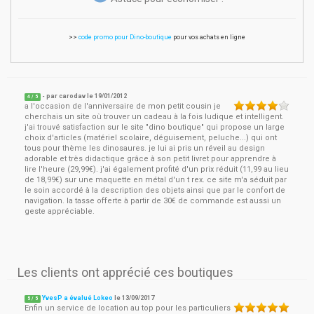
>>
code promo pour Dino-boutique
pour vos achats en ligne
- par
carodav
le
19/01/2012
4
/ 5
a l'occasion de l'anniversaire de mon petit cousin je
cherchais un site où trouver un cadeau à la fois ludique et intelligent.
j'ai trouvé satisfaction sur le site "dino boutique" qui propose un large
choix d'articles (matériel scolaire, déguisement, peluche...) qui ont
tous pour thème les dinosaures. je lui ai pris un réveil au design
adorable et très didactique grâce à son petit livret pour apprendre à
lire l'heure (29,99€). j'ai également profité d'un prix réduit (11,99 au lieu
de 18,99€) sur une maquette en métal d'un t rex. ce site m'a séduit par
le soin accordé à la description des objets ainsi que par le confort de
navigation. la tasse offerte à partir de 30€ de commande est aussi un
geste appréciable.
Les clients ont apprécié ces boutiques
YvesP a évalué Lokeo
le
13/09/2017
5
/
5
Enfin un service de location au top pour les particuliers