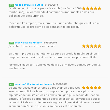
moda a évalué Top Office
le
13/09/2010
5
/
5
j'ai découvert top office par cerise club ( via l'offre 100%
remboursé), j'ai commandé 4 cartouches imprimantes à des prix
défiant toute concurrence.
récéption trés rapide, mais, erreur sur une cartouche qui en plus était
défectueuse. le problème a cependant vite été résolu.
bessy a évalué Amazon
le
02/03/2008
5
/
5
j'ai acheté plusieurs fois sur ce site.
en plus, il propose d'acheter chez eux des produits neufs où sinon il
propose des occasions et les deux formules à des prix compétitifs.
les emballages sont bons et les délais de livraisons sont super courts,
très bon site
sandrine152 a évalué Vertbaudet
le
23/03/2008
5
/
5
ce site est assez clair et rapide a recevoir en page web
avec la possiblité de faire un compte client pour encore plus de
rapidité et de facilité en cas d'achats en ligne plus besoin de recopié
plusieurs fois les coordonnées postales et bancaires.vous avez aussi
la possiblité de consulter les catalogue en ligne et ainsi pouvoir savoir
si oui ou non l'article que vous souhaitez est disponible.