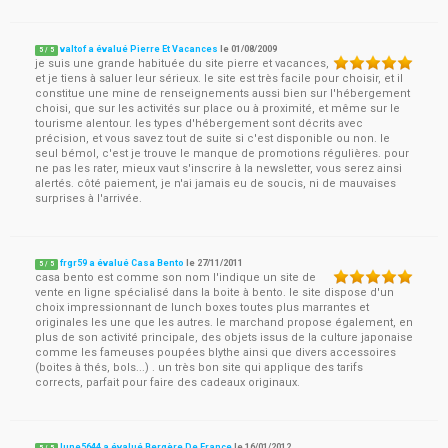
valtof a évalué Pierre Et Vacances
le
01/08/2009
5
/
5
je suis une grande habituée du site pierre et vacances,
et je tiens à saluer leur sérieux. le site est très facile pour choisir, et il
constitue une mine de renseignements aussi bien sur l'hébergement
choisi, que sur les activités sur place ou à proximité, et même sur le
tourisme alentour. les types d'hébergement sont décrits avec
précision, et vous savez tout de suite si c'est disponible ou non. le
seul bémol, c'est je trouve le manque de promotions régulières. pour
ne pas les rater, mieux vaut s'inscrire à la newsletter, vous serez ainsi
alertés. côté paiement, je n'ai jamais eu de soucis, ni de mauvaises
surprises à l'arrivée.
frgr59 a évalué Casa Bento
le
27/11/2011
5
/
5
casa bento est comme son nom l'indique un site de
vente en ligne spécialisé dans la boite à bento. le site dispose d'un
choix impressionnant de lunch boxes toutes plus marrantes et
originales les une que les autres. le marchand propose également, en
plus de son activité principale, des objets issus de la culture japonaise
comme les fameuses poupées blythe ainsi que divers accessoires
(boites à thés, bols...) . un très bon site qui applique des tarifs
corrects, parfait pour faire des cadeaux originaux.
lune5644 a évalué Bergère De France
le
16/01/2012