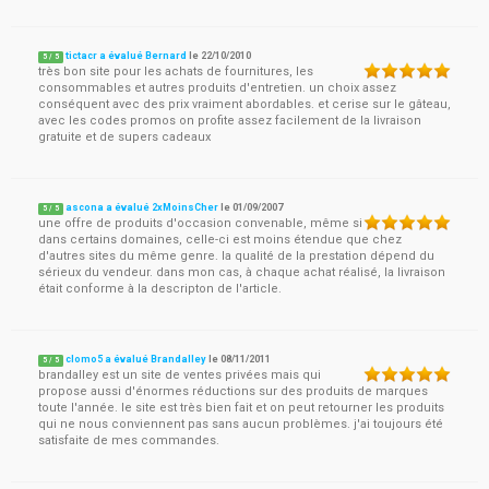
tictacr a évalué Bernard
le
22/10/2010
5
/
5
très bon site pour les achats de fournitures, les
consommables et autres produits d'entretien. un choix assez
conséquent avec des prix vraiment abordables. et cerise sur le gâteau,
avec les codes promos on profite assez facilement de la livraison
gratuite et de supers cadeaux
ascona a évalué 2xMoinsCher
le
01/09/2007
5
/
5
une offre de produits d'occasion convenable, même si
dans certains domaines, celle-ci est moins étendue que chez
d'autres sites du même genre. la qualité de la prestation dépend du
sérieux du vendeur. dans mon cas, à chaque achat réalisé, la livraison
était conforme à la descripton de l'article.
clomo5 a évalué Brandalley
le
08/11/2011
5
/
5
brandalley est un site de ventes privées mais qui
propose aussi d'énormes réductions sur des produits de marques
toute l'année. le site est très bien fait et on peut retourner les produits
qui ne nous conviennent pas sans aucun problèmes. j'ai toujours été
satisfaite de mes commandes.