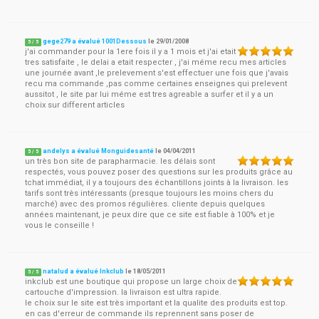
gege279 a évalué 1001Dessous
le
29/01/2008
5
/
5
j'ai commander pour la 1ere fois il y a 1 mois et j'ai etait
tres satisfaite , le delai a etait respecter , j'ai méme recu mes articles
une journée avant ,le prelevement s'est effectuer une fois que j'avais
recu ma commande ,pas comme certaines enseignes qui prelevent
aussitot , le site par lui méme est tres agreable a surfer et il y a un
choix sur different articles
andelys a évalué Monguidesanté
le
04/04/2011
5
/
5
un très bon site de parapharmacie. les délais sont
respectés, vous pouvez poser des questions sur les produits grâce au
tchat immédiat, il y a toujours des échantillons joints à la livraison. les
tarifs sont très intéressants (presque toujours les moins chers du
marché) avec des promos régulières. cliente depuis quelques
années maintenant, je peux dire que ce site est fiable à 100% et je
vous le conseille !
natalud a évalué Inkclub
le
18/05/2011
5
/
5
inkclub est une boutique qui propose un large choix de
cartouche d'impression. la livraison est ultra rapide.
le choix sur le site est très important et la qualite des produits est top.
en cas d'erreur de commande ils reprennent sans poser de