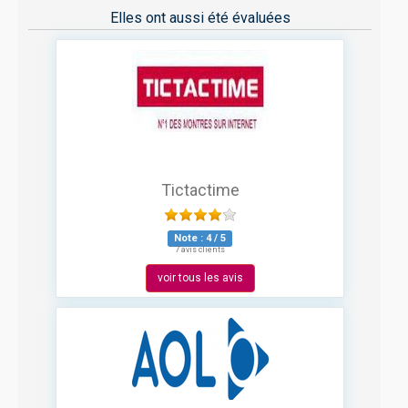
Elles ont aussi été évaluées
Tictactime
Note :
4
/
5
7 avis clients
voir tous les avis