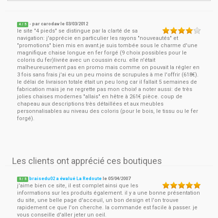
- par
carodav
le
03/03/2012
4
/ 5
le site "4 pieds" se distingue par la clarté de sa
navigation: j'apprécie en particulier les rayons "nouveautés" et
"promotions" bien mis en avant.je suis tombée sous le charme d'une
magnifique chaise longue en fer forgé (9 choix possibles pour le
coloris du fer)livrée avec un coussin écru. elle n'était
malheureusement pas en promo mais comme on pouvait la régler en
3 fois sans frais j'ai eu un peu moins de scrupules à me l'offrir (618€).
le délai de livraison totale était un peu long car il fallait 5 semaines de
fabrication mais je ne regrette pas mon choix! a noter aussi: de très
jolies chaises modernes "allais" en hêtre à 261€ pièce. coup de
chapeau aux descriptions très détaillées et aux meubles
personnalisables au niveau des coloris (pour le bois, le tissu ou le fer
forgé).
Les clients ont apprécié ces boutiques
braisedu02 a évalué La Redoute
le
05/04/2007
5
/
5
j'aime bien ce site, il est complet ainsi que les
informations sur les produits également. il y a une bonne présentation
du site, une belle page d'acceuil, un bon design et l'on trouve
rapidement ce que l'on cherche. la commande est facile à passer. je
vous conseille d'aller jeter un oeil.