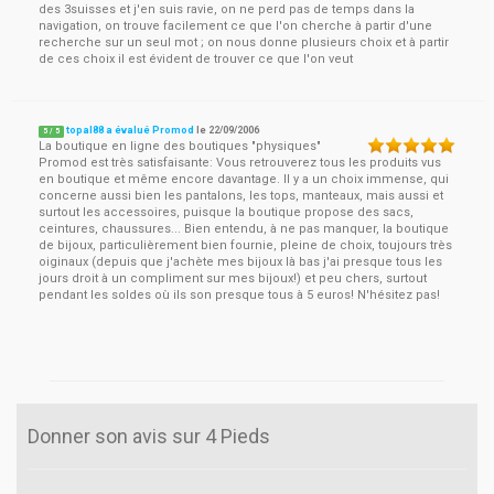
des 3suisses et j'en suis ravie, on ne perd pas de temps dans la
navigation, on trouve facilement ce que l'on cherche à partir d'une
recherche sur un seul mot ; on nous donne plusieurs choix et à partir
de ces choix il est évident de trouver ce que l'on veut
topal88 a évalué Promod
le
22/09/2006
5
/
5
La boutique en ligne des boutiques "physiques"
Promod est très satisfaisante: Vous retrouverez tous les produits vus
en boutique et même encore davantage. Il y a un choix immense, qui
concerne aussi bien les pantalons, les tops, manteaux, mais aussi et
surtout les accessoires, puisque la boutique propose des sacs,
ceintures, chaussures... Bien entendu, à ne pas manquer, la boutique
de bijoux, particulièrement bien fournie, pleine de choix, toujours très
oiginaux (depuis que j'achète mes bijoux là bas j'ai presque tous les
jours droit à un compliment sur mes bijoux!) et peu chers, surtout
pendant les soldes où ils son presque tous à 5 euros! N'hésitez pas!
Donner son avis sur 4 Pieds