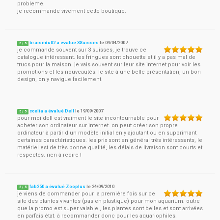
probleme.
je recommande vivement cette boutique.
braisedu02 a évalué 3Suisses
le
04/04/2007
5
/
5
je commande souvent sur 3 suisses, je trouve ce
catalogue intéressant. les fringues sont chouette et il y a pas mal de
trucs pour la maison. je vais souvent sur leur site internet pour voir les
promotions et les nouveautés. le site à une belle présentation, un bon
design, on y navigue facilement.
ccelia a évalué Dell
le
19/09/2007
5
/
5
pour moi dell est vraiment le site incontournable pour
acheter son ordinateur sur internet. on peut créer son propre
ordinateur à partir d'un modèle initial en y ajoutant ou en supprimant
certaines caractéristiques. les prix sont en général très intéressants, le
matériel est de très bonne qualité, les délais de livraison sont courts et
respectés. rien à redire !
fab250 a évalué Zooplus
le
24/09/2010
5
/
5
je viens de commander pour la première fois sur ce
site des plantes vivantes (pas en plastique) pour mon aquarium. outre
que la promo est super valable , les plantes sont belles et sont arrivées
en parfais état. à recommander donc pour les aquariophiles.