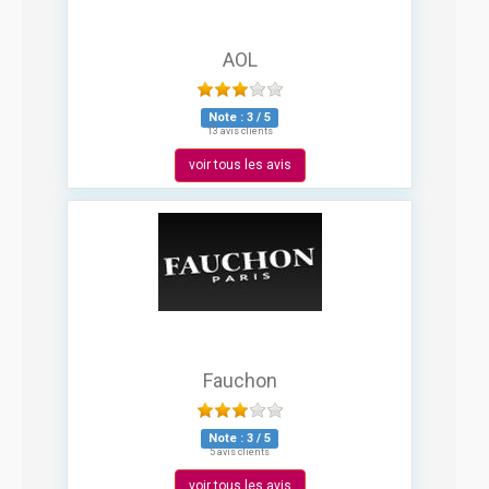
AOL
Note :
3
/
5
13 avis clients
voir tous les avis
Fauchon
Note :
3
/
5
5 avis clients
voir tous les avis