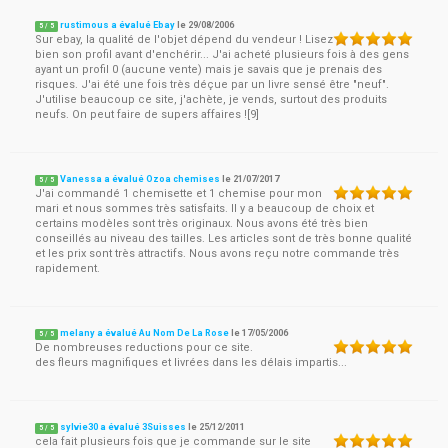
rustimous a évalué Ebay
le
29/08/2006
5
/
5
Sur ebay, la qualité de l'objet dépend du vendeur ! Lisez
bien son profil avant d'enchérir... J'ai acheté plusieurs fois à des gens
ayant un profil 0 (aucune vente) mais je savais que je prenais des
risques. J'ai été une fois très déçue par un livre sensé être "neuf".
J'utilise beaucoup ce site, j'achète, je vends, surtout des produits
neufs. On peut faire de supers affaires ![9]
Vanessa a évalué Ozoa chemises
le
21/07/2017
5
/
5
J'ai commandé 1 chemisette et 1 chemise pour mon
mari et nous sommes très satisfaits. Il y a beaucoup de choix et
certains modèles sont très originaux. Nous avons été très bien
conseillés au niveau des tailles. Les articles sont de très bonne qualité
et les prix sont très attractifs. Nous avons reçu notre commande très
rapidement.
melany a évalué Au Nom De La Rose
le
17/05/2006
5
/
5
De nombreuses reductions pour ce site.
des fleurs magnifiques et livrées dans les délais impartis...
sylvie30 a évalué 3Suisses
le
25/12/2011
5
/
5
cela fait plusieurs fois que je commande sur le site