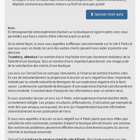
déplacé, contraire aux bonnes moeurs ou fictif ne sera pas publié
laisser mon avis
Note :
En témoignant de votre expérience d'achat sur la boutique en ligne 4-pieds.com, vous
permettez aux futurs clients d'être informé avant un achat.
De la même façon, si vous vous apprêtez à effectuer une commande sur le site 4 Pieds et
que vous avez un doute, les avis des autres clients peuvent vous aider à prendre une
décision.
Toutefois, attention !
un nombre d'avis trop faible n'est pas forcément révélateur de la
fiabilité d'une boutique. Seul un nombre d'avis important peut donner une image juste
de la satisfaction des clients d'une boutique.
Les avis sur CeriseClub ne sont pas rémunérés, à l'inverse de nombre d'autres sites.
En cas de mécontentement, la propension à laisser un avis négatif est donc importante,
motivée par la volonté naturelle de témoigner de son expérience négative et à le faire
savoir. La démarche spontanée de témoigner d'une expérience d'achat satisfaisante est
moins évidente. Il convient donc d'analyser les informations avec un certain recul.
Si vous souhaitez laisser un avis sur 4 Pieds, votre expérience d'achat doit être réelle,
correctement rédigée. Les propos insultants, diffamatoires, (l'utilisation par exemple de
mots tels que
arnaque
,
escroquerie
), les avis qui n'apporteraient aucune information
utile entraîneront la non publication de l'avis.
Si vous vous apprêtez à laisser un avis négatif sur 4 Pieds parce que vous n'êtes pas
satisfait de votre commande, contactez d'abord la boutique afin de trouver une solution.
Bon nombre de problèmes peuvent en effet être résolus directement auprès du service
client de la boutique concernée.
CeriseClub
n'est pas le service client du site 4 Pieds
. Pour toute question sur une