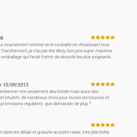
08
eur exactement comme on le souhaite ne choisissant tous
t franchement, je n'ai pas été décu, bon prix super machine
 emballage qui ferait frémir de sécurité les plus exigeants.
e
15/09/2013
sélectionner non seulement des hotels mais aussi des
et intuitifs. de nombreux choix pour toutes les bourses et
es promotions régulières. que demander de plus ?
s les délais et gratuite au point relais, très jolie boîte