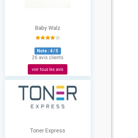
Baby Walz
Note :
4
/
5
26 avis clients
voir tous les avis
Toner Express