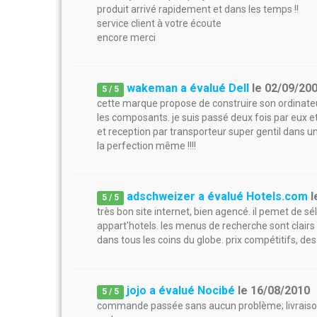
produit arrivé rapidement et dans les temps !!
service client à votre écoute
encore merci
wakeman a évalué Dell
le
02/09/20
5
/
5
cette marque propose de construire son ordinat
les composants. je suis passé deux fois par eux e
et reception par transporteur super gentil dans un
la perfection même !!!!
adschweizer a évalué Hotels.com
l
5
/
5
très bon site internet, bien agencé. il pemet de 
appart'hotels. les menus de recherche sont clairs 
dans tous les coins du globe. prix compétitifs, d
jojo a évalué Nocibé
le
16/08/2010
5
/
5
commande passée sans aucun problème; livraison dan