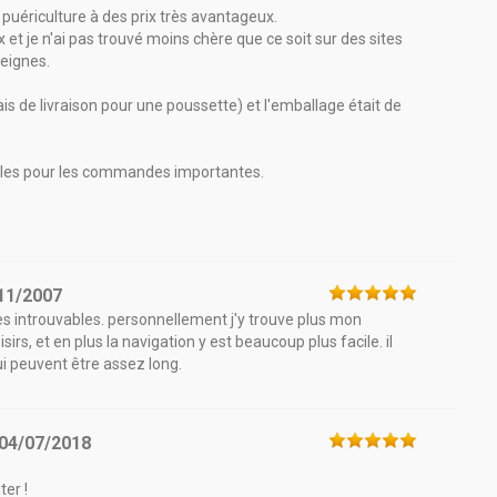
puériculture à des prix très avantageux.
et je n'ai pas trouvé moins chère que ce soit sur des sites
seignes.
ais de livraison pour une poussette) et l'emballage était de
bles pour les commandes importantes.
11/2007
les introuvables. personnellement j'y trouve plus mon
irs, et en plus la navigation y est beaucoup plus facile. il
qui peuvent être assez long.
04/07/2018
er !