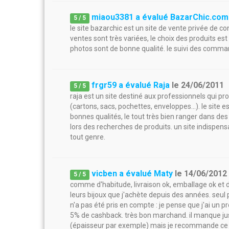
miaou3381 a évalué BazarChic.com
5
/
5
le site bazarchic est un site de vente privée de 
ventes sont très variées, le choix des produits est 
photos sont de bonne qualité. le suivi des command
frgr59 a évalué Raja
le
24/06/2011
5
/
5
raja est un site destiné aux professionnels qui p
(cartons, sacs, pochettes, enveloppes...). le site 
bonnes qualités, le tout très bien ranger dans des
lors des recherches de produits. un site indispe
tout genre.
vicben a évalué Maty
le
14/06/2012
5
/
5
comme d'habitude, livraison ok, emballage ok et des
leurs bijoux que j'achète depuis des années. seul
n'a pas été pris en compte : je pense que j'ai un
5% de cashback. très bon marchand. il manque just
(épaisseur par exemple) mais je recommande ce 