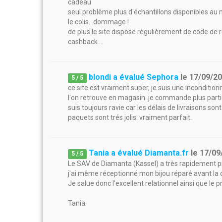
cadeau
seul problème plus d'échantillons disponibles a
le colis...dommage !
de plus le site dispose régulièrement de code d
cashback ...
blondi a évalué Sephora
le
17/09/2
5
/
5
ce site est vraiment super, je suis une inconditio
l'on retrouve en magasin. je commande plus partic
suis toujours ravie car les délais de livraisons so
paquets sont trés jolis. vraiment parfait.
Tania a évalué Diamanta.fr
le
17/09
5
/
5
Le SAV de Diamanta (Kassel) a très rapidement 
j'ai même réceptionné mon bijou réparé avant la 
Je salue donc l'excellent relationnel ainsi que le
Tania.