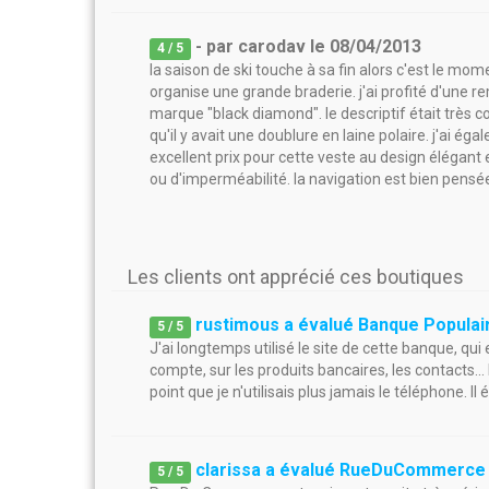
- par
carodav
le
08/04/2013
4
/ 5
la saison de ski touche à sa fin alors c'est le momen
organise une grande braderie. j'ai profité d'une 
marque "black diamond". le descriptif était très co
qu'il y avait une doublure en laine polaire. j'ai 
excellent prix pour cette veste au design élégant
ou d'imperméabilité. la navigation est bien pensée
Les clients ont apprécié ces boutiques
rustimous a évalué Banque Populai
5
/
5
J'ai longtemps utilisé le site de cette banque, qui 
compte, sur les produits bancaires, les contacts.
point que je n'utilisais plus jamais le téléphone. Il
clarissa a évalué RueDuCommerce
5
/
5