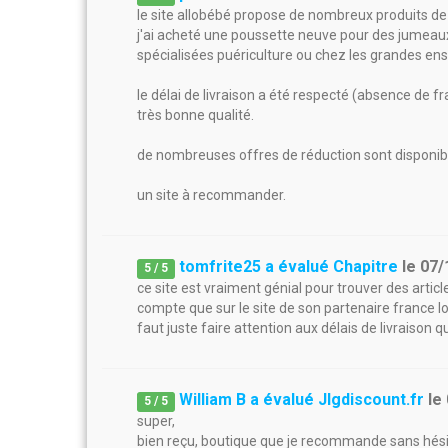
le site allobébé propose de nombreux produits de 
j'ai acheté une poussette neuve pour des jumeaux 
spécialisées puériculture ou chez les grandes en
le délai de livraison a été respecté (absence de fr
très bonne qualité.
de nombreuses offres de réduction sont disponi
un site à recommander.
tomfrite25 a évalué Chapitre
le
07/
5
/
5
ce site est vraiment génial pour trouver des artic
compte que sur le site de son partenaire france lois
faut juste faire attention aux délais de livraison 
William B a évalué Jlgdiscount.fr
le
5
/
5
super,
bien reçu, boutique que je recommande sans hésit