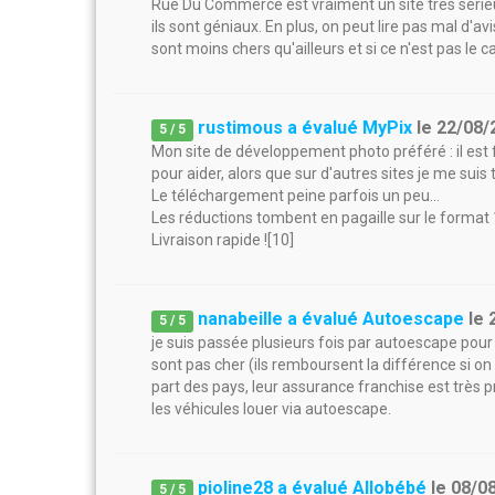
Rue Du Commerce est vraiment un site très sérieu
ils sont géniaux. En plus, on peut lire pas mal d'av
sont moins chers qu'ailleurs et si ce n'est pas le 
rustimous a évalué MyPix
le
22/08/
5
/
5
Mon site de développement photo préféré : il est fac
pour aider, alors que sur d'autres sites je me suis
Le téléchargement peine parfois un peu...
Les réductions tombent en pagaille sur le format
Livraison rapide ![10]
nanabeille a évalué Autoescape
le
5
/
5
je suis passée plusieurs fois par autoescape pour me
sont pas cher (ils remboursent la différence si on 
part des pays, leur assurance franchise est très 
les véhicules louer via autoescape.
pioline28 a évalué Allobébé
le
08/0
5
/
5