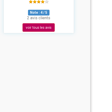
Note :
4
/
5
2 avis clients
voir tous les avis