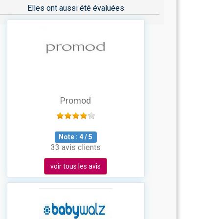
Elles ont aussi été évaluées
Promod
Note :
4
/
5
33 avis clients
voir tous les avis