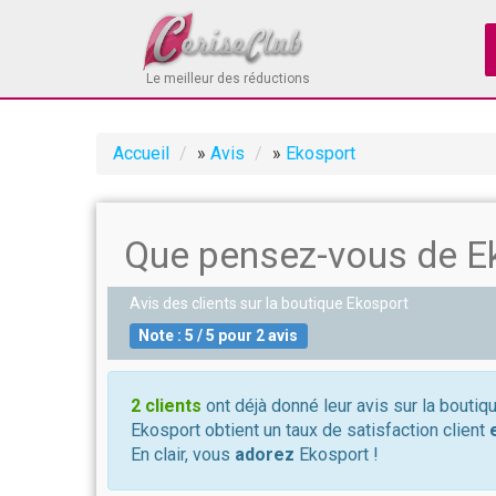
Le meilleur des réductions
Accueil
»
Avis
»
Ekosport
Que pensez-vous de E
Avis des clients sur la boutique
Ekosport
Note :
5
/
5
pour
2
avis
2 clients
ont déjà donné leur avis sur la boutiq
Ekosport obtient un taux de satisfaction client
En clair, vous
adorez
Ekosport !