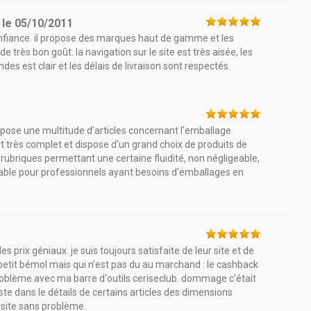
le
05/10/2011
confiance. il propose des marques haut de gamme et les
de très bon goût. la navigation sur le site est très aisée, les
es est clair et les délais de livraison sont respectés.
ropose une multitude d'articles concernant l'emballage
est très complet et dispose d'un grand choix de produits de
 rubriques permettant une certaine fluidité, non négligeable,
nsable pour professionnels ayant besoins d'emballages en
 prix géniaux. je suis toujours satisfaite de leur site et de
 petit bémol mais qui n'est pas du au marchand : le cashback
 problème avec ma barre d'outils ceriseclub. dommage c'était
e dans le détails de certains articles des dimensions
site sans problème.