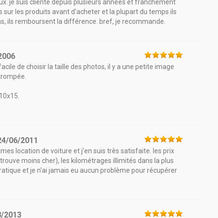
x. je suis cliente depuis plusieurs années et franchement
is sur les produits avant d'acheter et la plupart du temps ils
cas, ils remboursent la différence. bref, je recommande.
2006
ile de choisir la taille des photos, il y a une petite image
 trompée.
 10x15.
24/06/2011
s location de voiture et j'en suis très satisfaite. les prix
trouve moins cher), les kilométrages illimités dans la plus
pratique et je n'ai jamais eu aucun problème pour récupérer
8/2013