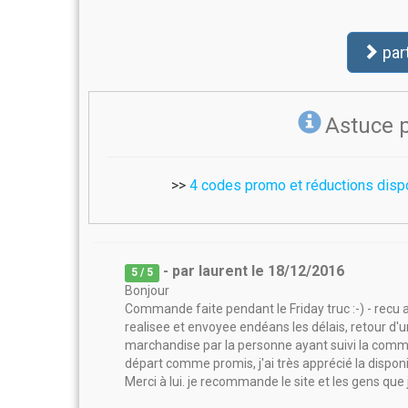
par
Astuce 
>>
4 codes promo et réductions disp
- par
laurent
le
18/12/2016
5
/ 5
Bonjour
Commande faite pendant le Friday truc :-) - recu
realisee et envoyee endéans les délais, retour d'
marchandise par la personne ayant suivi la comman
départ comme promis, j'ai très apprécié la disponib
Merci à lui. je recommande le site et les gens que 