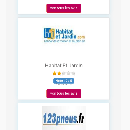
voir tous les avis
Habitat Et Jardin
Note :
2
/
5
4 avis clients
voir tous les avis