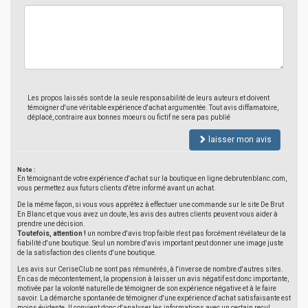
Les propos laissés sont de la seule responsabilité de leurs auteurs et doivent
témoigner d'une véritable expérience d'achat argumentée. Tout avis diffamatoire,
déplacé, contraire aux bonnes moeurs ou fictif ne sera pas publié
laisser mon avis
Note :
En témoignant de votre expérience d'achat sur la boutique en ligne debrutenblanc.com,
vous permettez aux futurs clients d'être informé avant un achat.
De la même façon, si vous vous apprêtez à effectuer une commande sur le site De Brut
En Blanc et que vous avez un doute, les avis des autres clients peuvent vous aider à
prendre une décision.
Toutefois, attention !
un nombre d'avis trop faible n'est pas forcément révélateur de la
fiabilité d'une boutique. Seul un nombre d'avis important peut donner une image juste
de la satisfaction des clients d'une boutique.
Les avis sur CeriseClub ne sont pas rémunérés, à l'inverse de nombre d'autres sites.
En cas de mécontentement, la propension à laisser un avis négatif est donc importante,
motivée par la volonté naturelle de témoigner de son expérience négative et à le faire
savoir. La démarche spontanée de témoigner d'une expérience d'achat satisfaisante est
moins évidente. Il convient donc d'analyser les informations avec un certain recul.