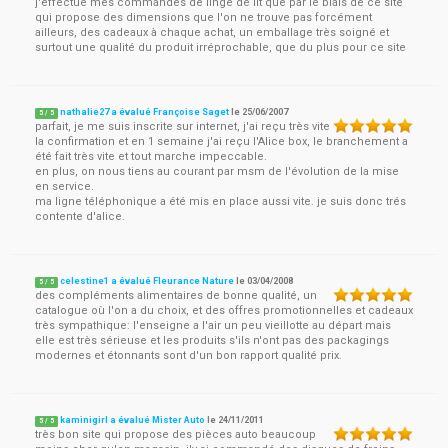
j'effectue mes commandes de linge de lit que par le biais de ce site
qui propose des dimensions que l'on ne trouve pas forcément
ailleurs, des cadeaux à chaque achat, un emballage très soigné et
surtout une qualité du produit irréprochable, que du plus pour ce site
nathalie27 a évalué Françoise Saget
le
25/06/2007
5
/
5
parfait, je me suis inscrite sur internet, j'ai reçu très vite
la confirmation et en 1 semaine j'ai reçu l'Alice box, le branchement a
été fait très vite et tout marche impeccable.
en plus, on nous tiens au courant par msm de l'évolution de la mise
en service.
ma ligne téléphonique a été mis en place aussi vite. je suis donc trés
contente d'alice.
celestine1 a évalué Fleurance Nature
le
03/04/2008
5
/
5
des compléments alimentaires de bonne qualité, un
catalogue où l'on a du choix, et des offres promotionnelles et cadeaux
très sympathique: l'enseigne a l'air un peu vieillotte au départ mais
elle est très sérieuse et les produits s'ils n'ont pas des packagings
modernes et étonnants sont d'un bon rapport qualité prix.
kaminigirl a évalué Mister Auto
le
24/11/2011
5
/
5
très bon site qui propose des pièces auto beaucoup