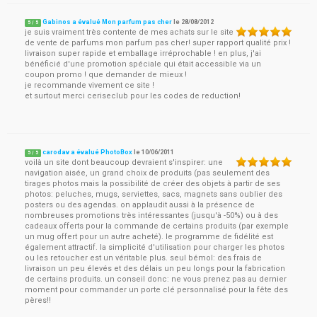
Gabinos a évalué Mon parfum pas cher
le
28/08/2012
5
/
5
je suis vraiment très contente de mes achats sur le site
de vente de parfums mon parfum pas cher! super rapport qualité prix !
livraison super rapide et emballage irréprochable ! en plus, j'ai
bénéficié d'une promotion spéciale qui était accessible via un
coupon promo ! que demander de mieux !
je recommande vivement ce site !
et surtout merci ceriseclub pour les codes de reduction!
carodav a évalué PhotoBox
le
10/06/2011
5
/
5
voilà un site dont beaucoup devraient s'inspirer: une
navigation aisée, un grand choix de produits (pas seulement des
tirages photos mais la possibilité de créer des objets à partir de ses
photos: peluches, mugs, serviettes, sacs, magnets sans oublier des
posters ou des agendas. on applaudit aussi à la présence de
nombreuses promotions très intéressantes (jusqu'à -50%) ou à des
cadeaux offerts pour la commande de certains produits (par exemple
un mug offert pour un autre acheté). le programme de fidélité est
également attractif. la simplicité d'utilisation pour charger les photos
ou les retoucher est un véritable plus. seul bémol: des frais de
livraison un peu élevés et des délais un peu longs pour la fabrication
de certains produits. un conseil donc: ne vous prenez pas au dernier
moment pour commander un porte clé personnalisé pour la fête des
pères!!