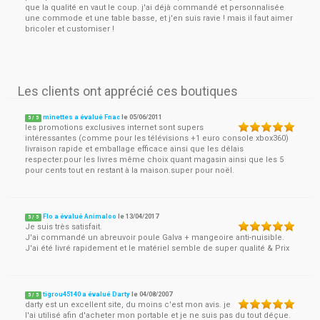
que la qualité en vaut le coup. j'ai déjà commandé et personnalisée
une commode et une table basse, et j'en suis ravie ! mais il faut aimer
bricoler et customiser !
Les clients ont apprécié ces boutiques
minettes a évalué Fnac
le
05/06/2011
5
/
5
les promotions exclusives internet sont supers
intéressantes (comme pour les télévisions +1 euro console xbox360)
livraison rapide et emballage efficace ainsi que les délais
respecter.pour les livres même choix quant magasin ainsi que les 5
pour cents tout en restant à la maison.super pour noël.
Flo a évalué Animaloo
le
13/04/2017
5
/
5
Je suis très satisfait.
J'ai commandé un abreuvoir poule Galva + mangeoire anti-nuisible.
J'ai été livré rapidement et le matériel semble de super qualité & Prix
tigrou45140 a évalué Darty
le
04/08/2007
5
/
5
darty est un excellent site, du moins c'est mon avis. je
l'ai utilisé afin d'acheter mon portable et je ne suis pas du tout déçue.