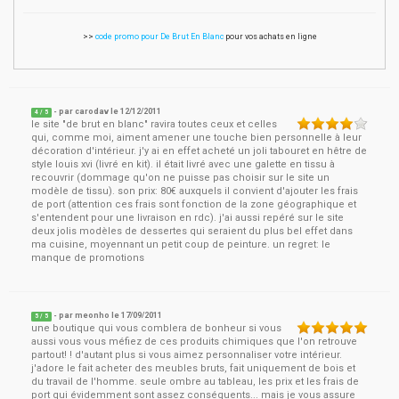
>>
code promo pour De Brut En Blanc
pour vos achats en ligne
- par
carodav
le
12/12/2011
4
/ 5
le site "de brut en blanc" ravira toutes ceux et celles
qui, comme moi, aiment amener une touche bien personnelle à leur
décoration d'intérieur. j'y ai en effet acheté un joli tabouret en hêtre de
style louis xvi (livré en kit). il était livré avec une galette en tissu à
recouvrir (dommage qu'on ne puisse pas choisir sur le site un
modèle de tissu). son prix: 80€ auxquels il convient d'ajouter les frais
de port (attention ces frais sont fonction de la zone géographique et
s'entendent pour une livraison en rdc). j'ai aussi repéré sur le site
deux jolis modèles de dessertes qui seraient du plus bel effet dans
ma cuisine, moyennant un petit coup de peinture. un regret: le
manque de promotions
- par
meonho
le
17/09/2011
5
/ 5
une boutique qui vous comblera de bonheur si vous
aussi vous vous méfiez de ces produits chimiques que l'on retrouve
partout! ! d'autant plus si vous aimez personnaliser votre intérieur.
j'adore le fait acheter des meubles bruts, fait uniquement de bois et
du travail de l'homme. seule ombre au tableau, les prix et les frais de
port qui évidemment sont assez conséquents... mais je vous assure