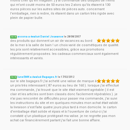
moins cher qu'en magasin. j'y ai commandé des disques de freins
qui m'ont couté moins de 50 euros les 2 alors qu'ils étaient à 130
euros pièces sur les autres sites de pièces auto. concernant
l'emballage, rien à redire, ils étaient dans un carton très rigide avec
plein de papier bulle.
ascona a évalué Daniel Jouvance
le
28/08/2007
5
/
5
des produits qui donnent un air de vacances au bord
de la mer à la salle de bain ! un choix varié de cosmétiques de qualité.
les prix sont relativement accessibles, grâce aux promotions
régulièrement proposées. les cadeaux commerciaux sont également
intéressants et variés.
lune5644 a évalué Bagages.fr
le
17/02/2012
5
/
5
sur le site bagages.fr j'ai acheté une valise de marque à
un prix très interessant ( 87 euros au lieu de 160 ). lorsque j'ai effectué
ma commande, j'ai trouvé que le site était vraiment agréable ( il est
clair et les articles sont bien classés donc facilement répérables ). je
n'ai pas rencontré de difficultés pour passer ma commande, j'ai suivi
les instructions du site et en quelques minutes mon achat était validé.
la livraison s'est faite quatre jours plus tard à mon domicile. le carton
d'emballage était solide et épais et à l'ouverture de celui-ci j'ai
constaté q'un plastique protégeait ma valise. je ne regrette pas mon
achat car financièrement parlant j'ai fait une bonne affaire.