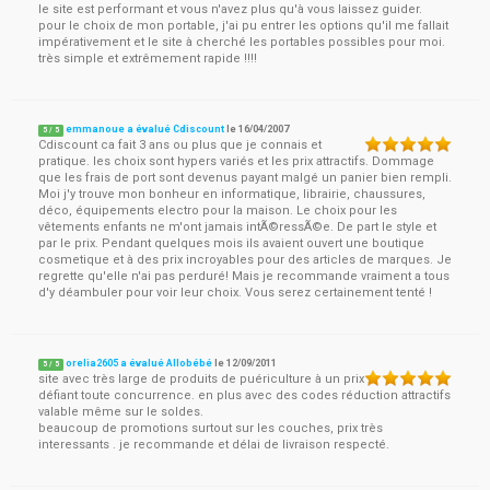
le site est performant et vous n'avez plus qu'à vous laissez guider.
pour le choix de mon portable, j'ai pu entrer les options qu'il me fallait
impérativement et le site à cherché les portables possibles pour moi.
très simple et extrêmement rapide !!!!
emmanoue a évalué Cdiscount
le
16/04/2007
5
/
5
Cdiscount ca fait 3 ans ou plus que je connais et
pratique. les choix sont hypers variés et les prix attractifs. Dommage
que les frais de port sont devenus payant malgé un panier bien rempli.
Moi j'y trouve mon bonheur en informatique, librairie, chaussures,
déco, équipements electro pour la maison. Le choix pour les
vêtements enfants ne m'ont jamais intÃ©ressÃ©e. De part le style et
par le prix. Pendant quelques mois ils avaient ouvert une boutique
cosmetique et à des prix incroyables pour des articles de marques. Je
regrette qu'elle n'ai pas perduré! Mais je recommande vraiment a tous
d'y déambuler pour voir leur choix. Vous serez certainement tenté !
orelia2605 a évalué Allobébé
le
12/09/2011
5
/
5
site avec très large de produits de puériculture à un prix
défiant toute concurrence. en plus avec des codes réduction attractifs
valable même sur le soldes.
beaucoup de promotions surtout sur les couches, prix très
interessants . je recommande et délai de livraison respecté.