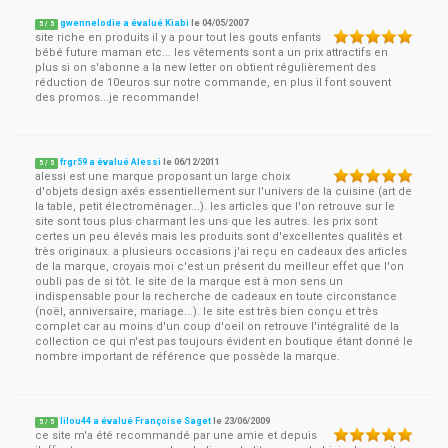
gwennelodie a évalué Kiabi
le
04/05/2007
5
/
5
site riche en produits il y a pour tout les gouts enfants
bébé future maman etc... les vêtements sont a un prix attractifs en
plus si on s'abonne a la new letter on obtient régulièrement des
réduction de 10euros sur notre commande, en plus il font souvent
des promos...je recommande!
frgr59 a évalué Alessi
le
06/12/2011
5
/
5
alessi est une marque proposant un large choix
d'objets design axés essentiellement sur l'univers de la cuisine (art de
la table, petit électroménager...). les articles que l'on retrouve sur le
site sont tous plus charmant les uns que les autres. les prix sont
certes un peu élevés mais les produits sont d'excellentes qualités et
très originaux. a plusieurs occasions j'ai reçu en cadeaux des articles
de la marque, croyais moi c'est un présent du meilleur effet que l'on
oubli pas de si tôt. le site de la marque est à mon sens un
indispensable pour la recherche de cadeaux en toute circonstance
(noël, anniversaire, mariage...). le site est très bien conçu et très
complet car au moins d'un coup d'oeil on retrouve l'intégralité de la
collection ce qui n'est pas toujours évident en boutique étant donné le
nombre important de référence que possède la marque.
lilou44 a évalué Françoise Saget
le
23/06/2009
5
/
5
ce site m'a été recommandé par une amie et depuis