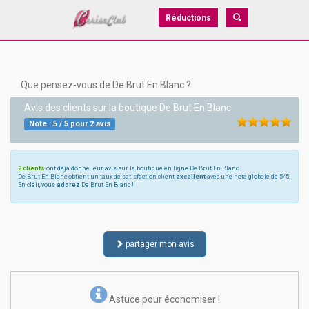
Réductions
Que pensez-vous de De Brut En Blanc ?
Avis des clients sur la boutique
De Brut En Blanc
Note :
5
/
5
pour
2
avis
2 clients
ont déjà donné leur avis sur la boutique en ligne De Brut En Blanc
De Brut En Blanc obtient un taux de satisfaction client
excellent
avec une note globale de 5/5.
En clair, vous
adorez
De Brut En Blanc !
partager mon avis
Astuce pour économiser !