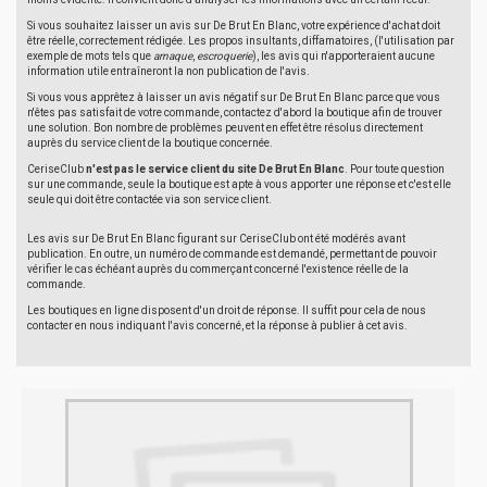
Si vous souhaitez laisser un avis sur De Brut En Blanc, votre expérience d'achat doit
être réelle, correctement rédigée. Les propos insultants, diffamatoires, (l'utilisation par
exemple de mots tels que
arnaque
,
escroquerie
), les avis qui n'apporteraient aucune
information utile entraîneront la non publication de l'avis.
Si vous vous apprêtez à laisser un avis négatif sur De Brut En Blanc parce que vous
n'êtes pas satisfait de votre commande, contactez d'abord la boutique afin de trouver
une solution. Bon nombre de problèmes peuvent en effet être résolus directement
auprès du service client de la boutique concernée.
CeriseClub
n'est pas le service client du site De Brut En Blanc
. Pour toute question
sur une commande, seule la boutique est apte à vous apporter une réponse et c'est elle
seule qui doit être contactée via son service client.
Les avis sur De Brut En Blanc figurant sur CeriseClub ont été modérés avant
publication. En outre, un numéro de commande est demandé, permettant de pouvoir
vérifier le cas échéant auprès du commerçant concerné l'existence réelle de la
commande.
Les boutiques en ligne disposent d'un droit de réponse. Il suffit pour cela de nous
contacter en nous indiquant l'avis concerné, et la réponse à publier à cet avis.