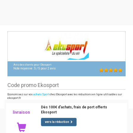
Avis des clients pour
Ekosport
Note moyenne :
5
/
5
pour
2
avis
Code promo Ekosport
Economisez sur vos
achats Sport
chez Ekosport avec les réductions en ligne utilisables sur
ekosport.fr
Dès 100€ d'achats, frais de port offerts
livraison
Ekosport
vers la réduction