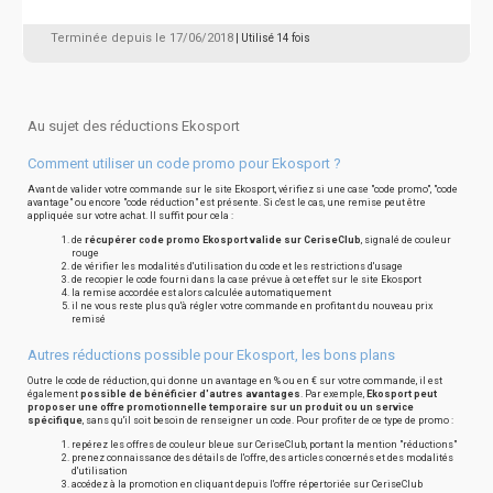
Terminée depuis le 17/06/2018
| Utilisé 14 fois
Au sujet des réductions Ekosport
Comment utiliser un code promo pour Ekosport ?
Avant de valider votre commande sur le site Ekosport, vérifiez si une case "code promo", "code
avantage" ou encore "code réduction" est présente. Si c'est le cas, une remise peut être
appliquée sur votre achat. Il suffit pour cela :
de
récupérer code promo Ekosport valide sur CeriseClub
, signalé de couleur
rouge
de vérifier les modalités d'utilisation du code et les restrictions d'usage
de recopier le code fourni dans la case prévue à cet effet sur le site Ekosport
la remise accordée est alors calculée automatiquement
il ne vous reste plus qu'à régler votre commande en profitant du nouveau prix
remisé
Autres réductions possible pour Ekosport, les bons plans
Outre le code de réduction, qui donne un avantage en % ou en € sur votre commande, il est
également
possible de bénéficier d'autres avantages
. Par exemple,
Ekosport peut
proposer une offre promotionnelle temporaire sur un produit ou un service
spécifique
, sans qu'il soit besoin de renseigner un code. Pour profiter de ce type de promo :
repérez les offres de couleur bleue sur CeriseClub, portant la mention "réductions"
prenez connaissance des détails de l'offre, des articles concernés et des modalités
d'utilisation
accédez à la promotion en cliquant depuis l'offre répertoriée sur CeriseClub