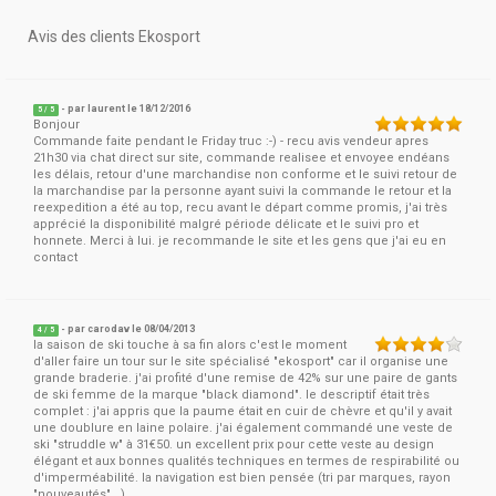
Avis des clients Ekosport
- par
laurent
le 18/12/2016
5
/
5
Bonjour
Commande faite pendant le Friday truc :-) - recu avis vendeur apres
21h30 via chat direct sur site, commande realisee et envoyee endéans
les délais, retour d'une marchandise non conforme et le suivi retour de
la marchandise par la personne ayant suivi la commande le retour et la
reexpedition a été au top, recu avant le départ comme promis, j'ai très
apprécié la disponibilité malgré période délicate et le suivi pro et
honnete. Merci à lui. je recommande le site et les gens que j'ai eu en
contact
- par
carodav
le 08/04/2013
4
/
5
la saison de ski touche à sa fin alors c'est le moment
d'aller faire un tour sur le site spécialisé "ekosport" car il organise une
grande braderie. j'ai profité d'une remise de 42% sur une paire de gants
de ski femme de la marque "black diamond". le descriptif était très
complet : j'ai appris que la paume était en cuir de chèvre et qu'il y avait
une doublure en laine polaire. j'ai également commandé une veste de
ski "struddle w" à 31€50. un excellent prix pour cette veste au design
élégant et aux bonnes qualités techniques en termes de respirabilité ou
d'imperméabilité. la navigation est bien pensée (tri par marques, rayon
"nouveautés"...)