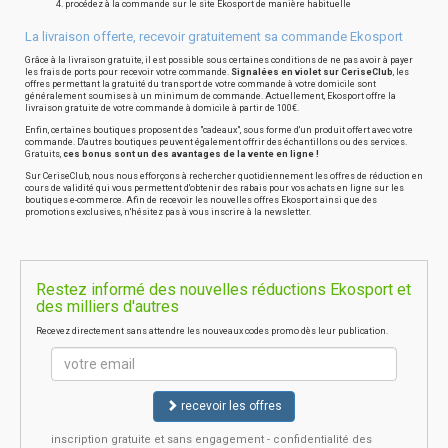
procédez à la commande sur le site Ekosport de manière habituelle
La livraison offerte, recevoir gratuitement sa commande Ekosport
Grâce à la livraison gratuite, il est possible sous certaines conditions de ne pas avoir à payer
les frais de ports pour recevoir votre commande.
Signalées en violet sur CeriseClub
, les
offres permettant la gratuité du transport de votre commande à votre domicile sont
généralement soumises à un minimum de commande. Actuellement, Ekosport offre la
livraison gratuite de votre commande à domicile à partir de 100€.
Enfin, certaines boutiques proposent des "cadeaux", sous forme d'un produit offert avec votre
commande. D'autres boutiques peuvent également offrir des échantillons ou des services.
Gratuits,
ces bonus sont un des avantages de la vente en ligne !
Sur CeriseClub, nous nous efforçons à rechercher quotidiennement les offres de réduction en
cours de validité qui vous permettent d'obtenir des rabais pour vos achats en ligne sur les
boutiques e-commerce. Afin de recevoir les nouvelles offres Ekosport ainsi que des
promotions exclusives, n'hésitez pas à vous inscrire à la newsletter.
Restez informé des nouvelles réductions Ekosport et
des milliers d'autres
Recevez directement sans attendre les nouveaux codes promo dès leur publication.
recevoir les offres
inscription gratuite et sans engagement - confidentialité des