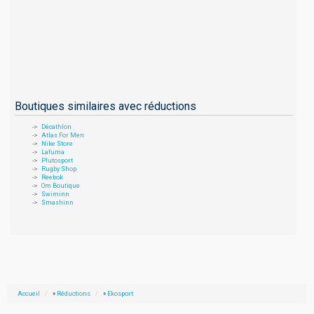
Boutiques similaires avec réductions
Décathlon
Atlas For Men
Nike Store
Lafuma
Plutosport
Rugby Shop
Reebok
Om Boutique
Swiminn
Smashinn
Accueil
»
Réductions
»
Ekosport