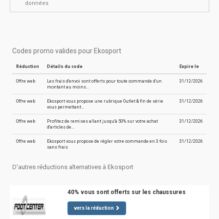
données
Codes promo valides pour Ekosport
Réduction
Détails du code
Expire le
Offre web
Les frais d'envoi sont offerts pour toute commande d'un
31/12/2026
montant au moins…
Offre web
Ekosport vous propose une rubrique Outlet & fin de série
31/12/2026
vous permettant…
Offre web
Profitez de remises allant jusqu'à 50% sur votre achat
31/12/2026
d'articles de…
Offre web
Ekosport vous propose de régler votre commande en 3 fois
31/12/2026
sans frais
D'autres réductions alternatives à Ekosport
40% vous sont offerts sur les chaussures
vers la réduction