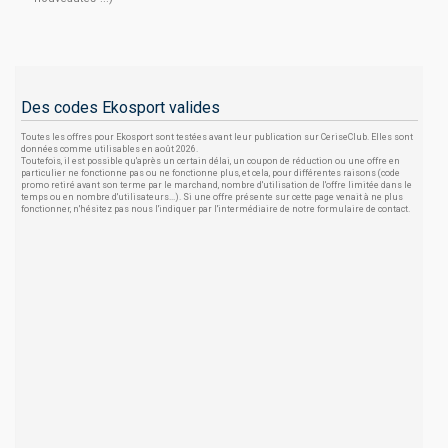
Des codes Ekosport valides
Toutes les offres pour Ekosport sont testées avant leur publication sur CeriseClub. Elles sont
données comme utilisables en août 2026.
Toutefois, il est possible qu'après un certain délai, un coupon de réduction ou une offre en
particulier ne fonctionne pas ou ne fonctionne plus, et cela, pour différentes raisons (code
promo retiré avant son terme par le marchand, nombre d'utilisation de l'offre limitée dans le
temps ou en nombre d'utilisateurs...). Si une offre présente sur cette page venait à ne plus
fonctionner, n'hésitez pas nous l'indiquer par l'intermédiaire de notre formulaire de contact.