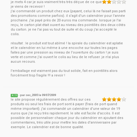
je mets 4 car je suis vraiment très très déçue de ce que
je viens de recevoir !
j'ai commandé un produit chez eux (payant, celui là ne faisait pas parti
des promotions comme parfois). il s'agit d'un calendrier pour l'année
prochaine. j'ai payé près de 20 euros ma commande. lorsque je l'ai
reçu, le carton plat était ouvert au niveau des pointillés des deux côtés
du carton. je ne l'ai pas vu tout de suite et du coup j'ai accepté le
colis.
résultat : le produit est tout abîmé ! la spirale du calendrier est aplatie
et le calendrier en lui même à une encoche sur toutes les pages
faites par une pression au niveau de l'ouverture du carton ! je suis
verte et comme j'ai ouvert le colis au lieu de le refuser. je n'ai plus
aucun recours.
l'emballage est vraiment pas du tout solide, fait en pointillés alors
forcément trop fragile !!! a revoir !
- par
cec_2005
le
09/07/2009
4
/ 5
le site propose régulièrement des offres sur ces
produits où seul les frais de port sont à payer (frais de port quand
même important). j'ai commandé un calendrier d'une valeur de 19
euros que j'ai reçu très rapidement. le site est facile d'accès. Il est
possible de personnaliser chaque jour du calendrier en ajoutant des
commentaires, très utile pour mettre les dates d'anniversaire par
exemple. Le calendrier est de bonne qualité.