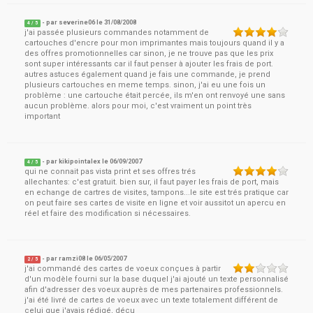
- par
severine06
le
31/08/2008
4
/ 5
j'ai passée plusieurs commandes notamment de
cartouches d'encre pour mon imprimantes mais toujours quand il y a
des offres promotionnelles car sinon, je ne trouve pas que les prix
sont super intéressants car il faut penser à ajouter les frais de port.
autres astuces également quand je fais une commande, je prend
plusieurs cartouches en meme temps. sinon, j'ai eu une fois un
problème : une cartouche était percée, ils m'en ont renvoyé une sans
aucun problème. alors pour moi, c'est vraiment un point très
important
- par
kikipointalex
le
06/09/2007
4
/ 5
qui ne connait pas vista print et ses offres trés
allechantes: c'est gratuit. bien sur, il faut payer les frais de port, mais
en echange de cartres de visites, tampons...le site est trés pratique car
on peut faire ses cartes de visite en ligne et voir aussitot un apercu en
réel et faire des modification si nécessaires.
- par
ramzi08
le
06/05/2007
2
/ 5
j'ai commandé des cartes de voeux conçues à partir
d'un modèle fourni sur la base duquel j'ai ajouté un texte personnalisé
afin d'adresser des voeux auprès de mes partenaires professionnels.
j'ai été livré de cartes de voeux avec un texte totalement différent de
celui que j'avais rédigé, déçu