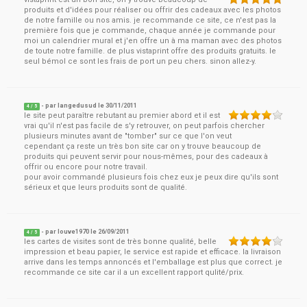
produits et d'idées pour réaliser ou offrir des cadeaux avec les photos
de notre famille ou nos amis. je recommande ce site, ce n'est pas la
première fois que je commande, chaque année je commande pour
moi un calendrier mural et j'en offre un à ma maman avec des photos
de toute notre famille. de plus vistaprint offre des produits gratuits. le
seul bémol ce sont les frais de port un peu chers. sinon allez-y.
- par
langedusud
le
30/11/2011
4
/ 5
le site peut paraître rebutant au premier abord et il est
vrai qu'il n'est pas facile de s'y retrouver, on peut parfois chercher
plusieurs minutes avant de "tomber" sur ce que l'on veut
cependant ça reste un très bon site car on y trouve beaucoup de
produits qui peuvent servir pour nous-mêmes, pour des cadeaux à
offrir ou encore pour notre travail.
pour avoir commandé plusieurs fois chez eux je peux dire qu'ils sont
sérieux et que leurs produits sont de qualité.
- par
louve1970
le
26/09/2011
4
/ 5
les cartes de visites sont de très bonne qualité, belle
impression et beau papier, le service est rapide et efficace. la livraison
arrive dans les temps annoncés et l'emballage est plus que correct. je
recommande ce site car il a un excellent rapport qulité/prix.