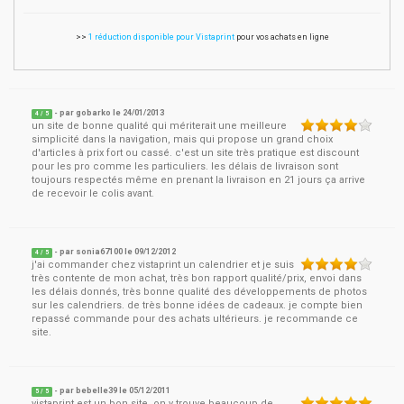
>>
1 réduction disponible pour Vistaprint
pour vos achats en ligne
- par
gobarko
le
24/01/2013
4
/ 5
un site de bonne qualité qui mériterait une meilleure
simplicité dans la navigation, mais qui propose un grand choix
d'articles à prix fort ou cassé. c'est un site très pratique est discount
pour les pro comme les particuliers. les délais de livraison sont
toujours respectés même en prenant la livraison en 21 jours ça arrive
de recevoir le colis avant.
- par
sonia67100
le
09/12/2012
4
/ 5
j'ai commander chez vistaprint un calendrier et je suis
très contente de mon achat, très bon rapport qualité/prix, envoi dans
les délais donnés, très bonne qualité des développements de photos
sur les calendriers. de très bonne idées de cadeaux. je compte bien
repassé commande pour des achats ultérieurs. je recommande ce
site.
- par
bebelle39
le
05/12/2011
5
/ 5
vistaprint est un bon site, on y trouve beaucoup de