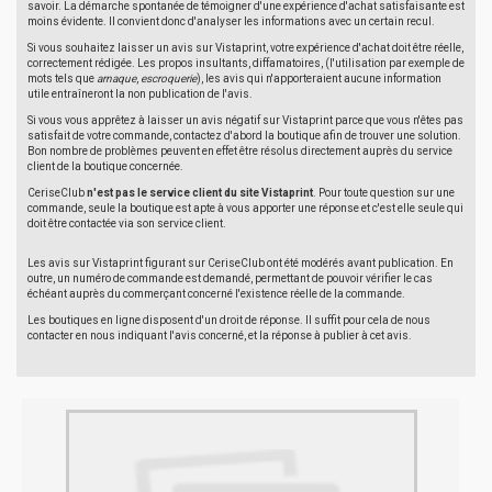
savoir. La démarche spontanée de témoigner d'une expérience d'achat satisfaisante est
moins évidente. Il convient donc d'analyser les informations avec un certain recul.
Si vous souhaitez laisser un avis sur Vistaprint, votre expérience d'achat doit être réelle,
correctement rédigée. Les propos insultants, diffamatoires, (l'utilisation par exemple de
mots tels que
arnaque
,
escroquerie
), les avis qui n'apporteraient aucune information
utile entraîneront la non publication de l'avis.
Si vous vous apprêtez à laisser un avis négatif sur Vistaprint parce que vous n'êtes pas
satisfait de votre commande, contactez d'abord la boutique afin de trouver une solution.
Bon nombre de problèmes peuvent en effet être résolus directement auprès du service
client de la boutique concernée.
CeriseClub
n'est pas le service client du site Vistaprint
. Pour toute question sur une
commande, seule la boutique est apte à vous apporter une réponse et c'est elle seule qui
doit être contactée via son service client.
Les avis sur Vistaprint figurant sur CeriseClub ont été modérés avant publication. En
outre, un numéro de commande est demandé, permettant de pouvoir vérifier le cas
échéant auprès du commerçant concerné l'existence réelle de la commande.
Les boutiques en ligne disposent d'un droit de réponse. Il suffit pour cela de nous
contacter en nous indiquant l'avis concerné, et la réponse à publier à cet avis.