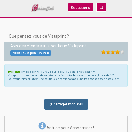
Réductions
Que pensez-vous de Vistaprint ?
Avis des clients sur la boutique
Vistaprint
Note :
4
/
5
pour
19
avis
19 clients
ont déjà donné leur avis sur la boutique en ligne Vistaprint
Vistaprint obtient un taux de satisfaction client
très bon
avec une note globale de 4/5.
Pour vous, Vistaprint est une boutique de confiance avec une très bonne expérience client.
partager mon avis
Astuce pour économiser !