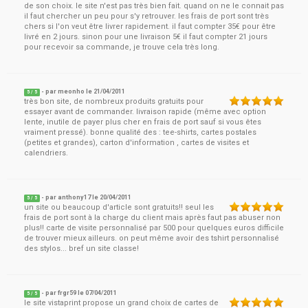
de son choix. le site n'est pas très bien fait. quand on ne le connait pas
il faut chercher un peu pour s'y retrouver. les frais de port sont très
chers si l'on veut être livrer rapidement. il faut compter 35€ pour être
livré en 2 jours. sinon pour une livraison 5€ il faut compter 21 jours
pour recevoir sa commande, je trouve cela très long.
- par
meonho
le
21/04/2011
5
/ 5
très bon site, de nombreux produits gratuits pour
essayer avant de commander. livraison rapide (même avec option
lente, inutile de payer plus cher en frais de port sauf si vous êtes
vraiment pressé). bonne qualité des : tee-shirts, cartes postales
(petites et grandes), carton d'information , cartes de visites et
calendriers.
- par
anthony17
le
20/04/2011
5
/ 5
un site ou beaucoup d'article sont gratuits!! seul les
frais de port sont à la charge du client mais après faut pas abuser non
plus!! carte de visite personnalisé par 500 pour quelques euros difficile
de trouver mieux ailleurs. on peut même avoir des tshirt personnalisé
des stylos... bref un site classe!
- par
frgr59
le
07/04/2011
5
/ 5
le site vistaprint propose un grand choix de cartes de