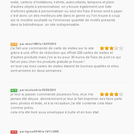
visite, cartons d'invitations, t-shirts, autocollants, tampons et plein
d'autres objets à personnaliser. on y trouve également une liste
d'articles gratuits à personnaliser ou seul les frais d'envoi sont à payer.
c'est donc un des meilleurs site dans le genre ou l'on trouve à coup
sûr le modèle souhaité vu l'immense quantité de motifs présents
dans la bibliothèque. un site indispensable.
- par
ahes1985
le
16/07/2010
3
/ 5
j'ai fait une commande de carte de visites sur le site
grâce à une offre de réduction qui offrait 200 cartes de visites et
d'autres produits mais j'en ai eu pour 30 euros de frais de port ce qui
fait un peu cher les produits gratuits je trouve !
en tout cas mes cartes de visites étaient de bonnes qualités et elles
sont arrivées en deux semaines.
- par
vicolomb
le
05/03/2010
4
/ 5
je leur ai passer commande plusieurs fois, et je n'ai
jamais été déçue. dernièrement je leur ai fait imprimer des faire parts
avec photos et texte, et à la réception j'ai été contente cela étais
comme prévu.
cela m'a été livré sous enveloppe à bulle et en bon état.
- par
tigrou45140
le
16/11/2009
2
/ 5