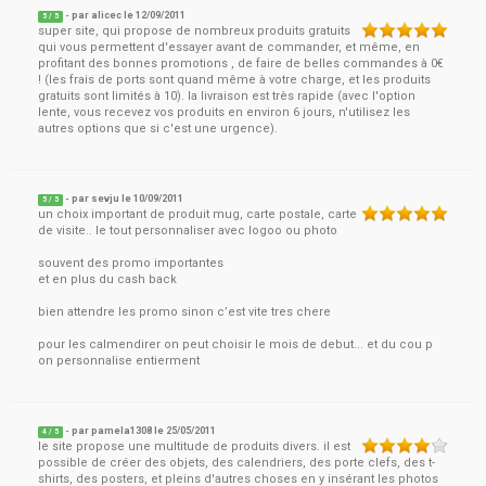
- par
alicec
le
12/09/2011
5
/ 5
super site, qui propose de nombreux produits gratuits
qui vous permettent d'essayer avant de commander, et même, en
profitant des bonnes promotions , de faire de belles commandes à 0€
! (les frais de ports sont quand même à votre charge, et les produits
gratuits sont limités à 10). la livraison est très rapide (avec l'option
lente, vous recevez vos produits en environ 6 jours, n'utilisez les
autres options que si c'est une urgence).
- par
sevju
le
10/09/2011
5
/ 5
un choix important de produit mug, carte postale, carte
de visite.. le tout personnaliser avec logoo ou photo
souvent des promo importantes
et en plus du cash back
bien attendre les promo sinon c’est vite tres chere
pour les calmendirer on peut choisir le mois de debut... et du cou p
on personnalise entierment
- par
pamela1308
le
25/05/2011
4
/ 5
le site propose une multitude de produits divers. il est
possible de créer des objets, des calendriers, des porte clefs, des t-
shirts, des posters, et pleins d'autres choses en y insérant les photos