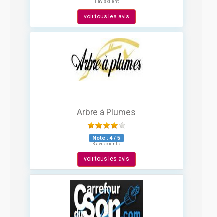
1 avis client
voir tous les avis
Arbre à Plumes
Note :
4
/
5
3 avis clients
voir tous les avis