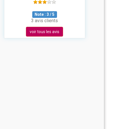
Note :
3
/
5
3 avis clients
voir tous les avis