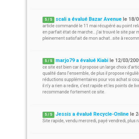
scali a évalué Bazar Avenue
le
18/0
5
/
5
article commandé le 11 mai récupéré au point relais
en parfait état de marche... j'ai trouvé le site pa
pleinement satisfait de mon achat...site à reco
marjo79 a évalué Kiabi
le
12/03/200
5
/
5
ce site est bien car il propose un large choix d'art
qualité dans l'ensemble, de plus il propose réguli
réductions supplémentaires pour vos achat si cous 
il n'y a rien a redire, c'est rapide et les points de l
recommande fortement ce site.
Jessis a évalué Recycle-Online
le
2
5
/
5
Site rapide, vendu mercredi, payé vendredi, plus rap