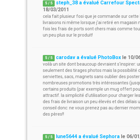
steph_38 a évalué Carrefour Spect
5
/
5
18/03/2011
cela fait plusieur fosi que je commande sur cette 
livraisons ni même lorsque j'ai retiré en magasin m
fois les frais de ports sont chers mais comme to
un peu plus sur le produit!
carodav a évalué PhotoBox
le
10/0
5
/
5
voilà un site dont beaucoup devraient s'inspirer: 
seulement des tirages photos mais la possibilité 
serviettes, sacs, magnets sans oublier des poster
nombreuses promotions très intéressantes (jusq
certains produits (par exemple un mug offert pou
attractif. la simplicité d'utilisation pour charger 
des frais de livraison un peu élevés et des délais 
conseil donc: ne vous prenez pas au dernier mom
des pères!!
lune5644 a évalué Sephora
le
06/01
5
/
5