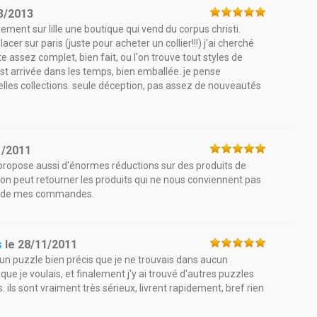
3/2013
rement sur lille une boutique qui vend du corpus christi.
acer sur paris (juste pour acheter un collier!!!) j'ai cherché
ite assez complet, bien fait, ou l'on trouve tout styles de
t arrivée dans les temps, bien emballée. je pense
elles collections. seule déception, pas assez de nouveautés
1/2011
 propose aussi d'énormes réductions sur des produits de
et on peut retourner les produits qui ne nous conviennent pas
ite de mes commandes.
s
le
28/11/2011
 un puzzle bien précis que je ne trouvais dans aucun
x que je voulais, et finalement j'y ai trouvé d'autres puzzles
s. ils sont vraiment très sérieux, livrent rapidement, bref rien