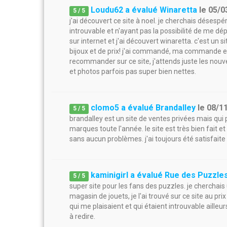
Loudu62 a évalué Winaretta
le
05/0
5
/
5
j'ai découvert ce site à noel. je cherchais désespé
introuvable et n'ayant pas la possibilité de me dépl
sur internet et j'ai découvert winaretta. c'est un s
bijoux et de prix! j'ai commandé, ma commande es
recommander sur ce site, j'attends juste les nouv
et photos parfois pas super bien nettes.
clomo5 a évalué Brandalley
le
08/1
5
/
5
brandalley est un site de ventes privées mais qui
marques toute l'année. le site est très bien fait 
sans aucun problèmes. j'ai toujours été satisfa
kaminigirl a évalué Rue des Puzzle
5
/
5
super site pour les fans des puzzles. je cherchais
magasin de jouets, je l'ai trouvé sur ce site au pri
qui me plaisaient et qui étaient introuvable ailleur
à redire.