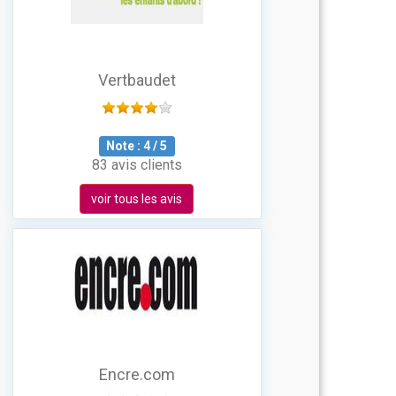
Vertbaudet
Note :
4
/
5
83 avis clients
voir tous les avis
Encre.com