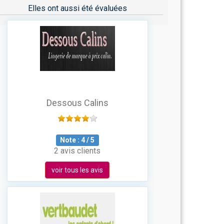
Elles ont aussi été évaluées
Dessous Calins
Note :
4
/
5
2 avis clients
voir tous les avis