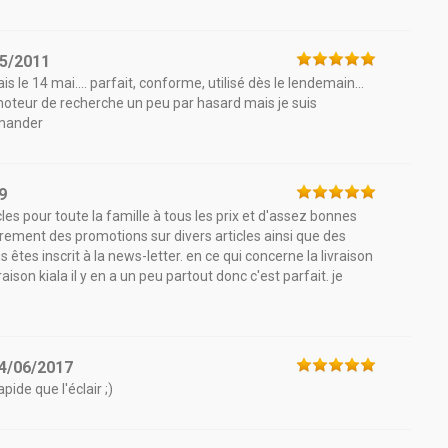
5/2011
 le 14 mai.... parfait, conforme, utilisé dès le lendemain...
r moteur de recherche un peu par hasard mais je suis
mmander
9
icles pour toute la famille à tous les prix et d'assez bonnes
èrement des promotions sur divers articles ainsi que des
êtes inscrit à la news-letter. en ce qui concerne la livraison
ivraison kiala il y en a un peu partout donc c'est parfait. je
4/06/2017
ide que l'éclair ;)