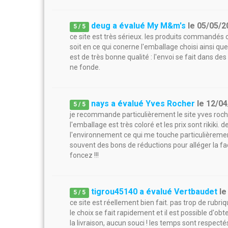
deug a évalué My M&m's
le
05/05/2
5
/
5
ce site est très sérieux. les produits commandés 
soit en ce qui conerne l'emballage choisi ainsi que
est de très bonne qualité : l'envoi se fait dans de
ne fonde.
nays a évalué Yves Rocher
le
12/04
5
/
5
je recommande particulièrement le site yves rocher
l'emballage est très coloré et les prix sont rikiki. 
l'environnement ce qui me touche particulièremen
souvent des bons de réductions pour alléger la fac
foncez !!!
tigrou45140 a évalué Vertbaudet
l
5
/
5
ce site est réellement bien fait. pas trop de rubriqu
le choix se fait rapidement et il est possible d'ob
la livraison, aucun souci ! les temps sont respect