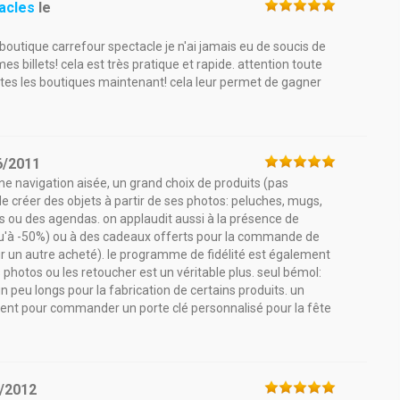
acles
le
boutique carrefour spectacle je n'ai jamais eu de soucis de
es billets! cela est très pratique et rapide. attention toute
utes les boutiques maintenant! cela leur permet de gagner
6/2011
une navigation aisée, un grand choix de produits (pas
de créer des objets à partir de ses photos: peluches, mugs,
s ou des agendas. on applaudit aussi à la présence de
u'à -50%) ou à des cadeaux offerts pour la commande de
r un autre acheté). le programme de fidélité est également
les photos ou les retoucher est un véritable plus. seul bémol:
un peu longs pour la fabrication de certains produits. un
ent pour commander un porte clé personnalisé pour la fête
/2012