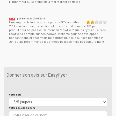
L'imprimeur ou le graphiste a mal réaliser ce travail
- par
Benoit
le
05/03/2014
2
/ 5
Une augmentation de prix de plus de 30% au début
2014 sans aucune justification et un coût additionnel de 10€ par
produit pour ne pas avoir la mention "easyflyer" sur les flyers ou autres.
Easyflyer a compté sur ses nouveaux clients pour se développer
pendant 2 ans et désormais ne compte plus que sur ses bénéfices!!
Je l'aurais recommandé les années passées mais pas aujourd'hui !!
Donner son avis sur Easyflyer
Votre note
Votre pseudo ou nom