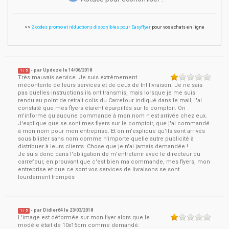
>>
2 codes promo et réductions disponibles pour Easyflyer
pour vos achats en ligne
- par
Updoze
le
14/06/2018
1
/ 5
Très mauvais service. Je suis extrêmement
mécontente de leurs services et de ceux de tnt livraison. Je ne sais
pas quelles instructions ils ont transmis, mais lorsque je me suis
rendu au point de retrait colis du Carrefour indiqué dans le mail, j'ai
constaté que mes flyers étaient éparpillés sur le comptoir. On
m'informe qu'aucune commande à mon nom n'est arrivée chez eux.
J'explique que se sont mes flyers sur le comptoir, que j'ai commandé
à mon nom pour mon entreprise. Et on m'explique qu'ils sont arrivés
sous blister sans nom comme n'importe quelle autre publicité à
distribuer à leurs clients. Chose que je n'ai jamais demandée !
Je suis donc dans l'obligation de m’entretenir avec le directeur du
carrefour, en prouvant que c'est bien ma commande, mes flyers, mon
entreprise et que ce sont vos services de livraisons se sont
lourdement trompés
- par
Didier64
le
23/03/2018
1
/ 5
L'image est déformée sur mon flyer alors que le
modèle était de 10x15cm comme demandé.