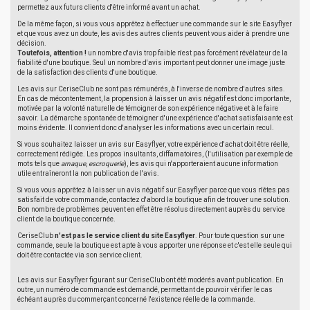
permettez aux futurs clients d'être informé avant un achat.
De la même façon, si vous vous apprêtez à effectuer une commande sur le site Easyflyer
et que vous avez un doute, les avis des autres clients peuvent vous aider à prendre une
décision.
Toutefois, attention !
un nombre d'avis trop faible n'est pas forcément révélateur de la
fiabilité d'une boutique. Seul un nombre d'avis important peut donner une image juste
de la satisfaction des clients d'une boutique.
Les avis sur CeriseClub ne sont pas rémunérés, à l'inverse de nombre d'autres sites.
En cas de mécontentement, la propension à laisser un avis négatif est donc importante,
motivée par la volonté naturelle de témoigner de son expérience négative et à le faire
savoir. La démarche spontanée de témoigner d'une expérience d'achat satisfaisante est
moins évidente. Il convient donc d'analyser les informations avec un certain recul.
Si vous souhaitez laisser un avis sur Easyflyer, votre expérience d'achat doit être réelle,
correctement rédigée. Les propos insultants, diffamatoires, (l'utilisation par exemple de
mots tels que
arnaque
,
escroquerie
), les avis qui n'apporteraient aucune information
utile entraîneront la non publication de l'avis.
Si vous vous apprêtez à laisser un avis négatif sur Easyflyer parce que vous n'êtes pas
satisfait de votre commande, contactez d'abord la boutique afin de trouver une solution.
Bon nombre de problèmes peuvent en effet être résolus directement auprès du service
client de la boutique concernée.
CeriseClub
n'est pas le service client du site Easyflyer
. Pour toute question sur une
commande, seule la boutique est apte à vous apporter une réponse et c'est elle seule qui
doit être contactée via son service client.
Les avis sur Easyflyer figurant sur CeriseClub ont été modérés avant publication. En
outre, un numéro de commande est demandé, permettant de pouvoir vérifier le cas
échéant auprès du commerçant concerné l'existence réelle de la commande.