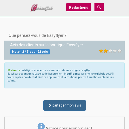
Réductions
Que pensez-vous de Easyflyer ?
Avis des clients sur la boutique
Easyflyer
Note :
2
/
5
pour
22
avis
22 clients
ont déjà donné leur avis sur la boutique en ligne Easyflyer
Easyflyer obtient un taux de satisfaction client
insuffisant
avec une note globale de 2/5.
Votre expérience d'achat n'est pas optimum et la boutique pourrait améliorer plusieurs
points.
partager mon avis
Astuce pour économiser !