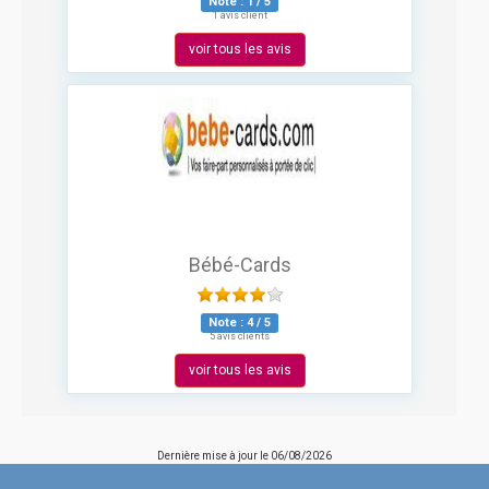
Note :
1
/
5
1 avis client
voir tous les avis
Bébé-Cards
Note :
4
/
5
5 avis clients
voir tous les avis
Dernière mise à jour le
06/08/2026