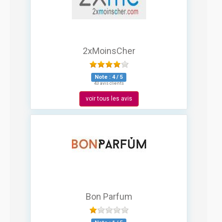
2xMoinsCher
Note :
4
/
5
43 avis clients
voir tous les avis
Bon Parfum