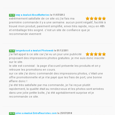
ievy a évalué AboutBatteries
le
11/07/2012
5
/
5
extrêmement satisfaite de ce site où j'ai fais ma
première commande il y a une semaine. aucun point négatif, facilité à
trouvé mon produit, paiement simplifié, envoi très rapide, reçu en 48h
et emballage très soigné. c'est un site de confiance que je
recommande vivement
langedusud a évalué Photoweb
le
01/12/2011
5
/
5
j'ai fait appel à ce site car j'ai vu un jour une publicité
proposant des impressions photos gratuites. je me suis donc inscrite
sur le site.
le site est convivial : la page d'accueil présente les produits et on y
retrouve les promotions en cours.
sur ce site j'ai donc commandé des impressions photos, c'était une
offre promotionnelle et je n'ai payé que les frais de port, une bonne
affaire donc !
j'ai été très satisfaite par ma commande, je l'ai reçue plutôt
rapidement, la qualité était au rendez-vous et les photos sont arrivées
dans une jolie petite boîte, j'ai été agréablement surprise et je
recommande ce site.
jules a évalué Entrefleuristes.com
le
25/07/2018
5
/
5