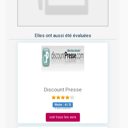
Elles ont aussi été évaluées
Discount Presse
Note :
4
/
5
3 avis clients
voir tous les avis