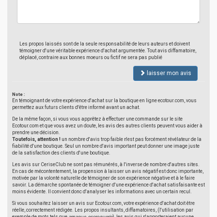
Les propos laissés sont de la seule responsabilité de leurs auteurs et doivent
témoigner d'une véritable expérience d'achat argumentée. Tout avis diffamatoire,
déplacé, contraire aux bonnes moeurs ou fictif ne sera pas publié
laisser mon avis
Note :
En témoignant de votre expérience d'achat sur la boutique en ligne ecotour.com, vous
permettez aux futurs clients d'être informé avant un achat.
De la même façon, si vous vous apprêtez à effectuer une commande sur le site
Ecotour.com et que vous avez un doute, les avis des autres clients peuvent vous aider à
prendre une décision.
Toutefois, attention !
un nombre d'avis trop faible n'est pas forcément révélateur de la
fiabilité d'une boutique. Seul un nombre d'avis important peut donner une image juste
de la satisfaction des clients d'une boutique.
Les avis sur CeriseClub ne sont pas rémunérés, à l'inverse de nombre d'autres sites.
En cas de mécontentement, la propension à laisser un avis négatif est donc importante,
motivée par la volonté naturelle de témoigner de son expérience négative et à le faire
savoir. La démarche spontanée de témoigner d'une expérience d'achat satisfaisante est
moins évidente. Il convient donc d'analyser les informations avec un certain recul.
Si vous souhaitez laisser un avis sur Ecotour.com, votre expérience d'achat doit être
réelle, correctement rédigée. Les propos insultants, diffamatoires, (l'utilisation par
exemple de mots tels que
arnaque
,
escroquerie
), les avis qui n'apporteraient aucune