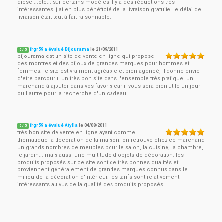
diesel...etc... sur certains modèles il y a des réductions très
intéressantes! j'ai en plus bénéficié de la livraison gratuite. le délai de
livraison était tout à fait raisonnable.
frgr59 a évalué Bijourama
le
21/09/2011
5
/
5
bijourama est un site de vente en ligne qui propose
des montres et des bijoux de grandes marques pour hommes et
femmes. le site est vraiment agréable et bien agencé, il donne envie
d'etre parcouru. un très bon site dans l'ensemble très pratique. un
marchand à ajouter dans vos favoris car il vous sera bien utile un jour
ou l'autre pour la recherche d'un cadeau.
frgr59 a évalué Atylia
le
04/08/2011
5
/
5
très bon site de vente en ligne ayant comme
thématique la décoration de la maison. on retrouve chez ce marchand
un grands nombres de meubles pour le salon, la cuisine, la chambre,
le jardin... mais aussi une multitude d'objets de décoration. les
produits proposés sur ce site sont de très bonnes qualités et
proviennent généralement de grandes marques connus dans le
milieu de la décoration d'intérieur. les tarifs sont relativement
intéressants au vus de la qualité des produits proposés.