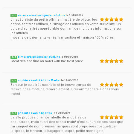
ascona a évalué BijouterieOnLine
le
15/09/2007
5
/
5
un spécialiste du prêt à offrir en matière de bijoux. les
écrins sont très raffinés, à l'image des articles en vente sur le site. un
guide d'achat très appréciable donnant de multiples informations sur
les articles.
moyens de paiements variés. transaction et livraison 100 % sûres.
bim a évalué BijouterieOnLine
le
04/06/2010
5
/
5
Great deals to find an hotel with the best price
sophie a évalué A Little Market
le
14/06/2016
5
/
5
Bonjour je suis très sastifaite et je trouve sympa de
recevoir des mots de remerciement je recommanderais chez vous
merci
ptibout a évalué Spartoo
le
17/10/2009
5
/
5
ce site propose une ribambelle de modèles de
chaussures, mais aussi des sacs à main! c'est sur un de ces sacs que
j'ai craqué! de nombreuses marques sont proposées : paquetage,
lollipops, le tanneur, la bagagerie, esprit, petite mendigote,