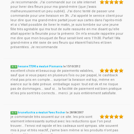
Je recommande. J'ai commandé sur ce site internet
pour livrer des fleurs pour ma grand-mère (que j'avais
malheureusement un peu oublié). J'ai donc tenté de passer une
commande pour une livraison en 3h. J'ai appelé le service client pour
leur dire que ma grand-mère partait jouer aux cartes dans l'après-midi
et si c'était possible de livrer le matin, je suis tombée sur une jeune
fille très agréable qui ma tout de suite rassurée en me disant qu'elle
allait appeler la fleuriste pour la prévenir. On m'a ensuite rappelée pour
me dire que mon bouquet de fleur serait livré vers 11h30. Parfait ! Ma
grand-mère a été ravie de ses fleurs qui étaient fraîches et bien
présentées. Je recommande
hexane77290 a évalué Pixmania
le
15/10/2012
5
/
5
excellent choix et beaucoup de paiements valables,
sauf que si vous payez en plusieurs fois ou par paypal, le cashback
n'est pas pris en compte... surprise! la livraison est top, même en
avance sur la date prévue. emballage super. tout est ok et ne risque
pas de dommages... sauf si... la facilité de paiement est bien pratique
et les prix sont très corrects... merci. je suis entièrement satisfaite.
brunefushia a évalué Yves Rocher
le
28/08/2007
5
/
5
je commande très souvent sur ce site. les prix sont
vraiment interessants surtout avec les reductions que l'on peut
trouver... l'envoi est rapide et les cadeaux sont sympas. site souvent
mis à jour et très reactif, j'aime bien même si les produits n'ont pas