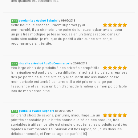
des qualités exceptionnelles.
boodamix a évalué Solaris
le
08/05/2013
5
/
5
cette boutique est absolument superbe! j'y ai
commandé, il y a six mois, une paire de lunettes rayban aviator pour
un pris très modique. je les ai reçues en un temps record dans un
colis bien solide. je n'ai que du positif à dire sur ce site car je
recommanderai très vite.
nicosite a évalué RueDuCommerce
le
25/08/2011
5
/
5
très large choix de produits à des prix très compétitifs.
la navigation est parfois un peu difficile. j'ai acheté à plusieurs reprises
des pc portables sur ce site et j'y ai souscrit une assurance casse.
mon portable est tombé par terre et il a été pris en charge par
l'assurance et j'ai reçu un bon d'achat de la valeur de mon pc portable
lors de mon achat initial.
guilbal a évalué Sephora
le
06/01/2007
5
/
5
Un grand choix de savons, parfums, maquillage....à un
prix très abordable pour la très bonne qualité de ces produits, très
agréables à utiliser. Le site est simple d'accès, et les produits sont très
rapides à commander. La livraison est très rapide, toujours dans les
délais annoncés, et l'emballage est parfait.[10]