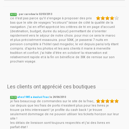
- par
carodav
le
02/03/2013
4
/ 5
ce n'est pas parce qu'il s'engage à proposer des prix
bas que le site de voyages "ecotours" laisse de côté la qualité de la
navigation. j'ai en effet apprécié les critères de tri en page d'accueil
(destination, budget, durée du séjour) permettant de s'orienter
rapidement vers le séjour de notre choix. pour moi ce sera le maroc
et plus précisément essaouira. pour 506€, je passerai 7 nuits en
pension complète à l'hôtel ryad mogador, le vol depuis paris/orly étant
compris. d'après les photos et les avis clients il marie à merveille
tradition et confort. j'ai hâte d'être en octobre! la réservation est
relativement rapide et à la fin on bénéficie de 30€ de remise sur son
prochain voyage.
Les clients ont apprécié ces boutiques
ahes1985 a évalué Fnac
le
24/06/2010
5
/
5
je fais beaucoup de commandes sur le site de la fnac,
car depuis que les frais de ports n'existent plus pour les livres je
trouve ça très interessant ! je profite du cash back ! je trouve
seulement dommage de ne pouvoir utiliser les tickets horizon sur leur
site !
les délais de livraison sont toujours respectés et j'ai des livres en
parfait état !