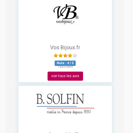
Vos Bijoux.fr
Note :
4
/
5
1 avis client
voir tous les avis