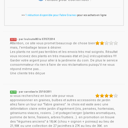
>>
1 réduction disponible pour Fabre Graines
pour vos achats en ligne
- par
louloute80
le
07/07/2014
2
/ 5
Attention, ce site vous promet beaucoup de chose bien
mais, l'emballage laisse à désirer.
Les plants ne sont pas terribles et les envois très mal soignés. Résultat
vous recevez des plants en très mauvais état et (ou) irrécupérables !!!!
Garder votre argent pour aller à la jardinerie du coin. De plus le service
consommateur n'a rien à faire de vos réclamations puisqu'il ne vous
répond même pas...
Une cliente très déçue
- par
carodav
le
25/10/2011
4
/ 5
si vous recherchez en bon site pour vous
approvisionner en graines, bulbes et autres accessoires de jardin
allez faire un tour sur "fabre graines". le choix est vaste avec une
délimitation claire entre jardin d'agrément (iris, pensées, hortensias,
géraniums vivaces, rosiers...) et potager/verger (plantes aromatiques,
pomme de terre, fraisiers, arbres fruitiers...). en promotion on trouve
des "légumes anciens" à 18,6€ (chou + oignon + poireau) au lieu de
21,90€ ou une collection de 27 jacinthes à 27€ au lieu de 36€. on