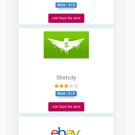
Note :
4
/
5
2 avis clients
voir tous les avis
Shirtcity
Note :
3
/
5
3 avis clients
voir tous les avis