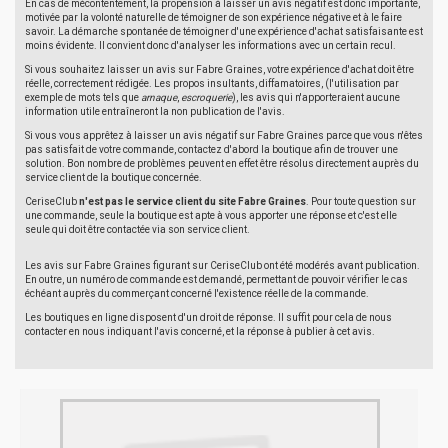
En cas de mécontentement, la propension à laisser un avis négatif est donc importante,
motivée par la volonté naturelle de témoigner de son expérience négative et à le faire
savoir. La démarche spontanée de témoigner d'une expérience d'achat satisfaisante est
moins évidente. Il convient donc d'analyser les informations avec un certain recul.
Si vous souhaitez laisser un avis sur Fabre Graines, votre expérience d'achat doit être
réelle, correctement rédigée. Les propos insultants, diffamatoires, (l'utilisation par
exemple de mots tels que
arnaque
,
escroquerie
), les avis qui n'apporteraient aucune
information utile entraîneront la non publication de l'avis.
Si vous vous apprêtez à laisser un avis négatif sur Fabre Graines parce que vous n'êtes
pas satisfait de votre commande, contactez d'abord la boutique afin de trouver une
solution. Bon nombre de problèmes peuvent en effet être résolus directement auprès du
service client de la boutique concernée.
CeriseClub
n'est pas le service client du site Fabre Graines
. Pour toute question sur
une commande, seule la boutique est apte à vous apporter une réponse et c'est elle
seule qui doit être contactée via son service client.
Les avis sur Fabre Graines figurant sur CeriseClub ont été modérés avant publication.
En outre, un numéro de commande est demandé, permettant de pouvoir vérifier le cas
échéant auprès du commerçant concerné l'existence réelle de la commande.
Les boutiques en ligne disposent d'un droit de réponse. Il suffit pour cela de nous
contacter en nous indiquant l'avis concerné, et la réponse à publier à cet avis.