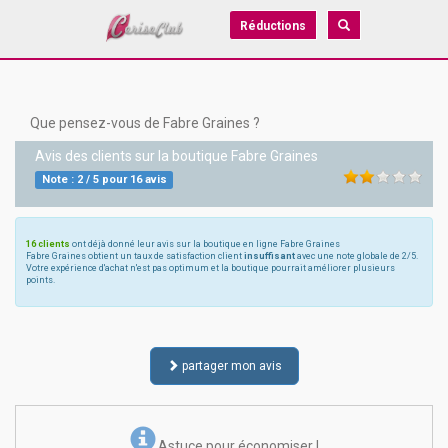
Réductions
Que pensez-vous de Fabre Graines ?
Avis des clients sur la boutique
Fabre Graines
Note :
2
/
5
pour
16
avis
16 clients
ont déjà donné leur avis sur la boutique en ligne Fabre Graines
Fabre Graines obtient un taux de satisfaction client
insuffisant
avec une note globale de 2/5.
Votre expérience d'achat n'est pas optimum et la boutique pourrait améliorer plusieurs
points.
partager mon avis
Astuce pour économiser !