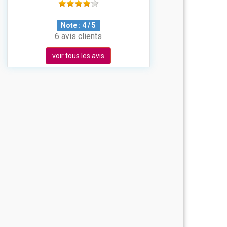
Note :
4
/
5
6 avis clients
voir tous les avis