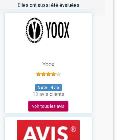
Elles ont aussi été évaluées
Yoox
Note :
4
/
5
13 avis clients
voir tous les avis