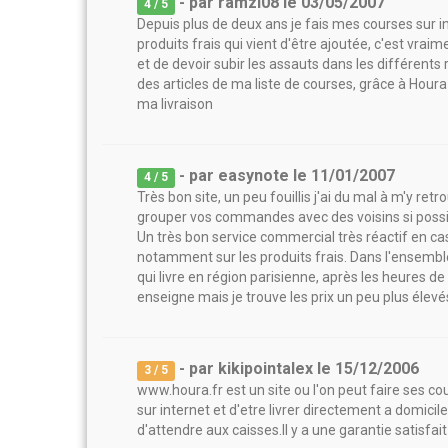
- par
ramzi08
le
03/05/2007
4
/ 5
Depuis plus de deux ans je fais mes courses sur in
produits frais qui vient d'être ajoutée, c'est vraim
et de devoir subir les assauts dans les différents
des articles de ma liste de courses, grâce à Houra 
ma livraison
- par
easynote
le
11/01/2007
4
/ 5
Très bon site, un peu fouillis j'ai du mal à m'y 
grouper vos commandes avec des voisins si possibl
Un très bon service commercial très réactif en ca
notamment sur les produits frais. Dans l'ensemble
qui livre en région parisienne, après les heures de
enseigne mais je trouve les prix un peu plus élevé
- par
kikipointalex
le
15/12/2006
3
/ 5
www.houra.fr est un site ou l'on peut faire ses c
sur internet et d'etre livrer directement a domicile
d'attendre aux caisses.Il y a une garantie satisfait