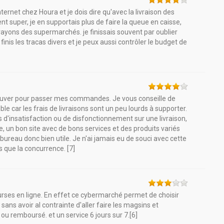
ternet chez Houra et je dois dire qu'avec la livraison des
ent super, je en supportais plus de faire la queue en caisse,
 rayons des supermarchés. je finissais souvent par oublier
finis les tracas divers et je peux aussi contrôler le budget de
retrouver pour passer mes commandes. Je vous conseille de
e car les frais de livraisons sont un peu lourds à supporter.
s d'insatisfaction ou de disfonctionnement sur une livraison,
, un bon site avec de bons services et des produits variés
 bureau donc bien utile. Je n'ai jamais eu de souci avec cette
s que la concurrence. [7]
ourses en ligne. En effet ce cybermarché permet de choisir
 sans avoir al contrainte d'aller faire les magsins et
 ou remboursé. et un service 6 jours sur 7.[6]