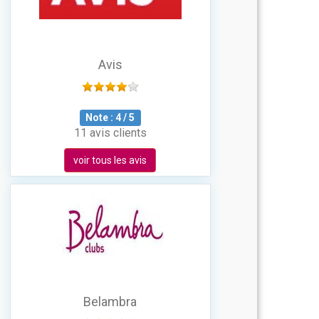
Avis
Note :
4
/
5
11 avis clients
voir tous les avis
Belambra