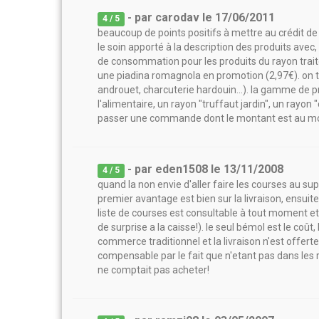
- par
carodav
le
17/06/2011
4
/ 5
beaucoup de points positifs à mettre au crédit de 
le soin apporté à la description des produits avec
de consommation pour les produits du rayon traiteu
une piadina romagnola en promotion (2,97€). on t
androuet, charcuterie hardouin...). la gamme de 
l'alimentaire, un rayon "truffaut jardin", un rayon "
passer une commande dont le montant est au moi
- par
eden1508
le
13/11/2008
4
/ 5
quand la non envie d'aller faire les courses au s
premier avantage est bien sur la livraison, ensuite
liste de courses est consultable à tout moment e
de surprise a la caisse!). le seul bémol est le co
commerce traditionnel et la livraison n'est offert
compensable par le fait que n'etant pas dans les
ne comptait pas acheter!