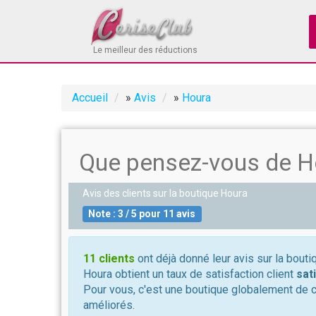
Le meilleur des réductions
Accueil
»
Avis
»
Houra
Que pensez-vous de H
Avis des clients sur la boutique
Houra
Note :
3
/
5
pour
11
avis
11 clients
ont déjà donné leur avis sur la bouti
Houra obtient un taux de satisfaction client
sat
Pour vous, c'est une boutique globalement de 
améliorés.