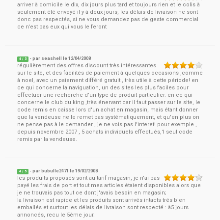
arriver à domicile le dix, dix jours plus tard et toujours rien et le colis à
seulement été envoyé il y à deux jours, les délais de livraison ne sont
donc pas respectés, si ne vous demandez pas de geste commercial
ce n'est pas eux qui vous le feront
- par
seashell
le
12/04/2008
4
/ 5
régulièrement des offres discount très intéressantes
sur le site, et des facilités de paiement à quelques occasions ,comme
à noel, avec un paiement différé gratuit , très utile à cette période! en
ce qui concerne la naviguation, un des sites les plus faciles pour
effectuer une recherche d'un type de produit particulier. en ce qui
concerne le club du king ,très énervant car il faut passer sur le site, le
code remis en caisse lors d'un achat en magasin, mais étant donner
que la vendeuse ne le remet pas systématiquement, et qu'en plus on
ne pense pas à le demander , je ne vois pas l'interet! pour exemple ,
depuis novembre 2007 , 5 achats individuels effectués,1 seul code
remis par la vendeuse.
- par
bubulle2471
le
19/02/2008
4
/ 5
les produits proposés sont au tarif magasin, je n'ai pas
payé les frais de port et tout mes articles étaient disponibles alors que
je ne trouvais pas tout ce dont j'avais besoin en magasin;
la livraison est rapide et les produits sont arrivés intacts trés bien
emballés et surtout les délais de livraison sont respecté : à5 jours
annoncés, recu le 5ème jour.