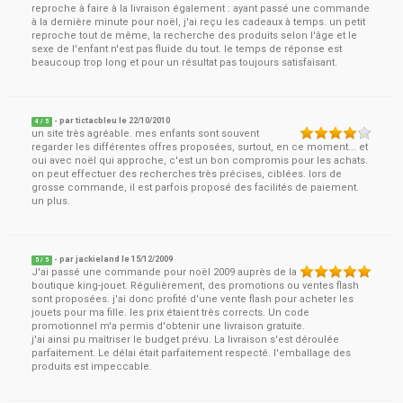
reproche à faire à la livraison également : ayant passé une commande
à la dernière minute pour noël, j'ai reçu les cadeaux à temps. un petit
reproche tout de même, la recherche des produits selon l'âge et le
sexe de l'enfant n'est pas fluide du tout. le temps de réponse est
beaucoup trop long et pour un résultat pas toujours satisfaisant.
- par
tictacbleu
le
22/10/2010
4
/ 5
un site très agréable. mes enfants sont souvent
regarder les différentes offres proposées, surtout, en ce moment... et
oui avec noël qui approche, c'est un bon compromis pour les achats.
on peut effectuer des recherches très précises, ciblées. lors de
grosse commande, il est parfois proposé des facilités de paiement.
un plus.
- par
jackieland
le
15/12/2009
5
/ 5
J'ai passé une commande pour noël 2009 auprès de la
boutique king-jouet. Régulièrement, des promotions ou ventes flash
sont proposées. j'ai donc profité d'une vente flash pour acheter les
jouets pour ma fille. les prix étaient très corrects. Un code
promotionnel m'a permis d'obtenir une livraison gratuite.
j'ai ainsi pu maîtriser le budget prévu. La livraison s'est déroulée
parfaitement. Le délai était parfaitement respecté. l'emballage des
produits est impeccable.