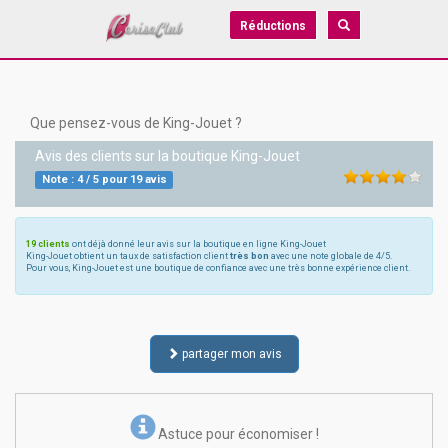
Réductions
Que pensez-vous de King-Jouet ?
Avis des clients sur la boutique
King-Jouet
Note :
4
/
5
pour
19
avis
19 clients
ont déjà donné leur avis sur la boutique en ligne King-Jouet
King-Jouet obtient un taux de satisfaction client
très bon
avec une note globale de 4/5.
Pour vous, King-Jouet est une boutique de confiance avec une très bonne expérience client.
partager mon avis
Astuce pour économiser !