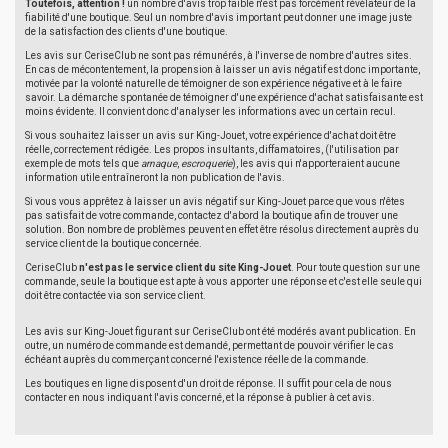
Toutefois, attention !
un nombre d'avis trop faible n'est pas forcément révélateur de la
fiabilité d'une boutique. Seul un nombre d'avis important peut donner une image juste
de la satisfaction des clients d'une boutique.
Les avis sur CeriseClub ne sont pas rémunérés, à l'inverse de nombre d'autres sites.
En cas de mécontentement, la propension à laisser un avis négatif est donc importante,
motivée par la volonté naturelle de témoigner de son expérience négative et à le faire
savoir. La démarche spontanée de témoigner d'une expérience d'achat satisfaisante est
moins évidente. Il convient donc d'analyser les informations avec un certain recul.
Si vous souhaitez laisser un avis sur King-Jouet, votre expérience d'achat doit être
réelle, correctement rédigée. Les propos insultants, diffamatoires, (l'utilisation par
exemple de mots tels que
arnaque
,
escroquerie
), les avis qui n'apporteraient aucune
information utile entraîneront la non publication de l'avis.
Si vous vous apprêtez à laisser un avis négatif sur King-Jouet parce que vous n'êtes
pas satisfait de votre commande, contactez d'abord la boutique afin de trouver une
solution. Bon nombre de problèmes peuvent en effet être résolus directement auprès du
service client de la boutique concernée.
CeriseClub
n'est pas le service client du site King-Jouet
. Pour toute question sur une
commande, seule la boutique est apte à vous apporter une réponse et c'est elle seule qui
doit être contactée via son service client.
Les avis sur King-Jouet figurant sur CeriseClub ont été modérés avant publication. En
outre, un numéro de commande est demandé, permettant de pouvoir vérifier le cas
échéant auprès du commerçant concerné l'existence réelle de la commande.
Les boutiques en ligne disposent d'un droit de réponse. Il suffit pour cela de nous
contacter en nous indiquant l'avis concerné, et la réponse à publier à cet avis.