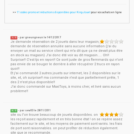
>>
11 codes promo et réductions disponibles pour King-Jouet
pour vos achats en ligne
- par
gneungneun
le
14/12/2017
1
/ 5
Je demande réservation de 2 jouets dans leur magasin,
demande de réservation annulée sans aucune information (j'ai du
envoyer un mail au service client qui m'a dit que ça ne devait plus être
en stock au magasin) J'ai donc été voir au dit magasin..... Oh!!
Surprise!! C'est tjs en rayon!! Ce sont juste de gros flemmards qui n'ont
pas envie de se bouger le derrière à aller récupérer 2 trucs en rayon
quoi!!
Et j'ai commandé 2 autres jouets sur internet, les 2 disponibles sur le
site, et, oh surprise!! ma commande n'est que partiellement prête, 1
des 2 n'est plus disponible!!
J'ai donc commandé sur MaxiToys, à moins cher, et livré sans aucun
problème!!
- par
sev03
le
28/11/2011
4
/ 5
site ou l'on trouve beaucoup de jouets disponibles. on
les reçoit assez rapidement et en très bonne état ! on se repère assez
facilement sur le site, et les moyens de paiement sont variés. les frais
de port sont raisonnables. on peut profiter de réduction également.
site que je recommande.