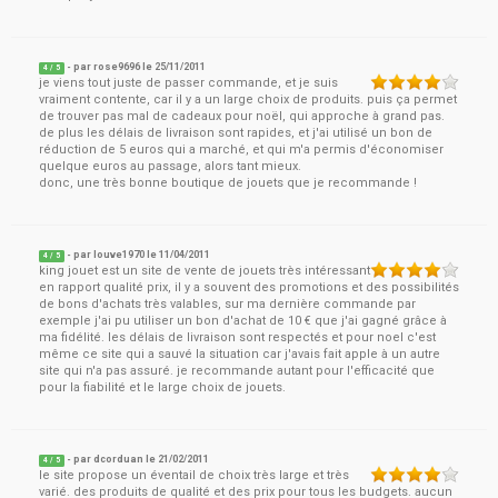
- par
rose9696
le
25/11/2011
4
/ 5
je viens tout juste de passer commande, et je suis
vraiment contente, car il y a un large choix de produits. puis ça permet
de trouver pas mal de cadeaux pour noël, qui approche à grand pas.
de plus les délais de livraison sont rapides, et j'ai utilisé un bon de
réduction de 5 euros qui a marché, et qui m'a permis d'économiser
quelque euros au passage, alors tant mieux.
donc, une très bonne boutique de jouets que je recommande !
- par
louve1970
le
11/04/2011
4
/ 5
king jouet est un site de vente de jouets très intéressant
en rapport qualité prix, il y a souvent des promotions et des possibilités
de bons d'achats très valables, sur ma dernière commande par
exemple j'ai pu utiliser un bon d'achat de 10 € que j'ai gagné grâce à
ma fidélité. les délais de livraison sont respectés et pour noel c'est
même ce site qui a sauvé la situation car j'avais fait apple à un autre
site qui n'a pas assuré. je recommande autant pour l'efficacité que
pour la fiabilité et le large choix de jouets.
- par
dcorduan
le
21/02/2011
4
/ 5
le site propose un éventail de choix très large et très
varié. des produits de qualité et des prix pour tous les budgets. aucun