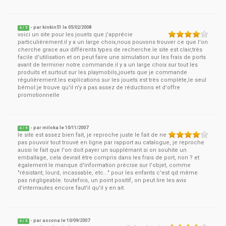
- par
kinkin51
le
05/02/2008
4
/ 5
voici un site pour les jouets que j'apprécie
particulièrement.il y a un large choix,nous pouvons trouver ce que l'on
cherche grace aux différents types de recherche.le site est clair,très
facile d'utilisation et on peut faire une simulation sur les frais de ports
avant de terminer notre commande.il y a un large choix sur tout les
produits et surtout sur les playmobils,jouets que je commande
régulièrement.les explications sur les jouets est très complète,le seul
bémol:je trouve qu'il n'y a pas assez de réductions et d'offre
promotionnelle
- par
miloka
le
10/11/2007
4
/ 5
le site est assez bien fait, je reproche juste le fait de ne
pas pouvoir tout trouvé en ligne par rapport au catalogue, je reproche
aussi le fait que l'on doit payer un supplémant si on souhite un
emballage, cela devrait être compris dans les frais de port, non ? et
également le manque d'information précise sur l'objet, comme
"résistant, lourd, incassable, etc..." pour les enfants c'est qd même
pas négligeable. toutefois, un point positif, on peut lire les avis
d'internautes encore faut'il qu'il y en ait.
- par
ascona
le
10/09/2007
4
/ 5