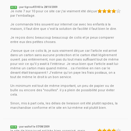
- par
tigrou45140
le
28/10/2009
4
/ 5
Je note 7 sur 10 pour ce site car j'ai vraiment été déçue
par l'emballage.
Je commande très souvent sur internet car avec les enfants à la
maison, il faut dire que c'est la solution de facilité il faut bien le dire.
Je reçois donc beaucoup beaucoup de colis et je peux comparer
entre eux des petites choses.
J'avoue que ce colis là, je suis vraiment déçue car l'article est arrivé
dans un carton sans aucune protection et le carton était légèrement
ouvert. pas entièrement, non pas du tout mais suffisant tout de même
pour voir ce qu'il y avait à l'intérieur. Je veux bien que l'article avait lui-
même un carton mais quand même... ca n'enlève en rien car le
devant était transparent ! J'estime qu'on paye les frais postaux, on a
tout de même le droit à un bon service.
Un minimum est tout de même important, un peu de papier ou de
bulle ou encore des "nouilles". il y a plein de possibilité pour éviter
cela.
Sinon, mis à part cela, les délais de livraison ont été plutôt rapides, la
marchandise conforme et le site en lui-même est plutôt bien.
- par
valtof
le
07/08/2009
4
/ 5
le site de king-jouet est très bien organisé, mais