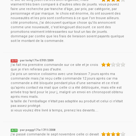
vraiment très bien comparé à d'autres sites de jouets. vous pouvez
faire une recherche par tranche d'âge, par prix, par catégorie, par
personnage et par marque. le choix est énorme, ils ont souvent des
nouveautés et les prix sont conformes à ce que l'on trouve ailleurs.
côté promotions, j'ai découvert quelque chose qu'ils annoncent
comme une nouveauté, c'est kingjouet discount. ce sont des
promotions vraiment intéressantes sur tout un tas de jouets.
dommage par contre que les frais de livraison soient payants quelque
soit le montant de la commande.
- par
torky17
le
07/01/2009
2
/ 5
j'ai fait ma premiére commande sur ce site et je crois
que je n'en referais pas d'autre.
j'ai pris un service colissimo avec une livraison 7 jours aprés ma
commande mais j'ai reçu cette commande 12 jours aprés car ma
commande a été bloquée pendant plus d'une semaine et ce n'est
qu'aprés contact via mail que celle ci a été débloquée, mais elle est
arrivée trop tard pour le jour j, malgré un envoi en chronopost obtenu
aprés mes mails.
la taille de l'emballage n'était pas adaptée au produit et celui ci n'était
pas assez protégé.
si vous voulez être livré à temps, prenez les devants....
- par
peggy17
le
17/11/2008
4
/ 5
j'ai passé commande le sept novembre celle ci devait