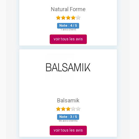
Natural Forme
Note :
4
/
5
1 avis client
voir tous les avis
Balsamik
Note :
3
/
5
66 avis clients
voir tous les avis