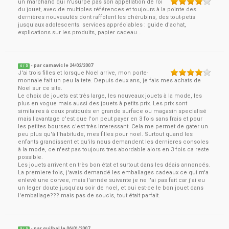
un marchand qui n'usurpe pas son appellation de roi
du jouet, avec de multiples références et toujours à la pointe des
dernières nouveautés dont raffolent les chérubins, des tout-petis
jusqu'aux adolescents. services appréciables : guide d'achat,
explications sur les produits, papier cadeau...
- par
camavic
le
24/02/2007
4
/ 5
J'ai trois filles et lorsque Noel arrive, mon porte-
monnaie fait un peu la tete. Depuis deux ans, je fais mes achats de
Noel sur ce site.
Le choix de jouets est très large, les nouveaux jouets à la mode, les
plus en vogue mais aussi des jouets à petits prix. Les prix sont
similaires à ceux pratiqués en grande surface ou magasin specialisé
mais l'avantage c'est que l'on peut payer en 3 fois sans frais et pour
les petites bourses c'est très interessant. Cela me permet de gater un
peu plus qu'à l'habitude, mes filles pour noel. Surtout quand les
enfants grandissent et qu'ils nous demandent les dernieres consoles
à la mode, ce n'est pas toujours tres abordable alors en 3 fois ca reste
possible.
Les jouets arrivent en très bon état et surtout dans les déais annoncés.
La premiere fois, j'avais demandé les emballages cadeaux ce qui m'a
enlevé une corvee, mais l'année suivante je ne l'ai pas fait car j'ai eu
un leger doute jusqu'au soir de noel, et oui est-ce le bon jouet dans
l'emballage??? mais pas de soucis, tout était parfait.
- par
guilbal
le
06/01/2007