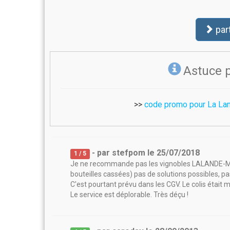
par
Astuce 
>>
code promo pour La La
- par
stefpom
le
25/07/2018
1
/ 5
Je ne recommande pas les vignobles LALANDE-MO
bouteilles cassées) pas de solutions possibles,
C'est pourtant prévu dans les CGV. Le colis était m
Le service est déplorable. Très déçu !