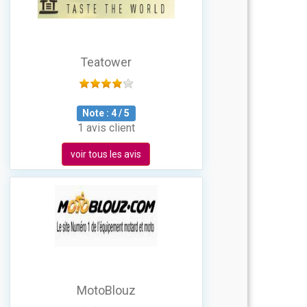
Teatower
Note :
4
/
5
1 avis client
voir tous les avis
MotoBlouz