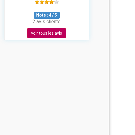
Note :
4
/
5
2 avis clients
voir tous les avis