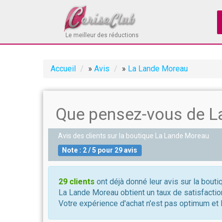
Le meilleur des réductions
Accueil
»
Avis
»
La Lande Moreau
Que pensez-vous de L
Avis des clients sur la boutique
La Lande Moreau
Note :
2
/
5
pour
29
avis
29 clients
ont déjà donné leur avis sur la bout
La Lande Moreau obtient un taux de satisfactio
Votre expérience d'achat n'est pas optimum et l