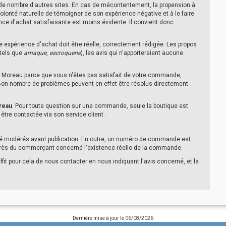
 de nombre d'autres sites. En cas de mécontentement, la propension à
volonté naturelle de témoigner de son expérience négative et à le faire
ce d'achat satisfaisante est moins évidente. Il convient donc
e expérience d'achat doit être réelle, correctement rédigée. Les propos
 tels que
arnaque
,
escroquerie
), les avis qui n'apporteraient aucune
de Moreau parce que vous n'êtes pas satisfait de votre commande,
. Bon nombre de problèmes peuvent en effet être résolus directement
oreau
. Pour toute question sur une commande, seule la boutique est
 être contactée via son service client.
été modérés avant publication. En outre, un numéro de commande est
uprès du commerçant concerné l'existence réelle de la commande.
ffit pour cela de nous contacter en nous indiquant l'avis concerné, et la
Dernière mise à jour le
06/08/2026