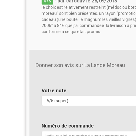
- par
carodav
le
28/09/2013
4
/ 5
le choix est relativement restreint (médoc ou bord
moreau" sont bien présentés. un rayon "promotions
cadeau (une bouteille magnum les vieilles vignes) 
2006" à 84€ que j'ai commandée. la livraison a p
conforme à ce qui était promis.
Donner son avis sur La Lande Moreau
Votre note
Numéro de commande