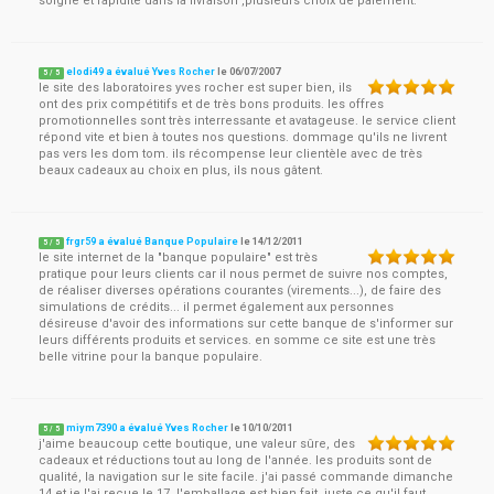
soigné et rapidité dans la livraison ,plusieurs choix de paiement.
elodi49 a évalué Yves Rocher
le
06/07/2007
5
/
5
le site des laboratoires yves rocher est super bien, ils
ont des prix compétitifs et de très bons produits. les offres
promotionnelles sont très interressante et avatageuse. le service client
répond vite et bien à toutes nos questions. dommage qu'ils ne livrent
pas vers les dom tom. ils récompense leur clientèle avec de très
beaux cadeaux au choix en plus, ils nous gâtent.
frgr59 a évalué Banque Populaire
le
14/12/2011
5
/
5
le site internet de la "banque populaire" est très
pratique pour leurs clients car il nous permet de suivre nos comptes,
de réaliser diverses opérations courantes (virements...), de faire des
simulations de crédits... il permet également aux personnes
désireuse d'avoir des informations sur cette banque de s'informer sur
leurs différents produits et services. en somme ce site est une très
belle vitrine pour la banque populaire.
miym7390 a évalué Yves Rocher
le
10/10/2011
5
/
5
j'aime beaucoup cette boutique, une valeur sûre, des
cadeaux et réductions tout au long de l'année. les produits sont de
qualité, la navigation sur le site facile. j'ai passé commande dimanche
14 et je l'ai reçue le 17, l'emballage est bien fait, juste ce qu'il faut