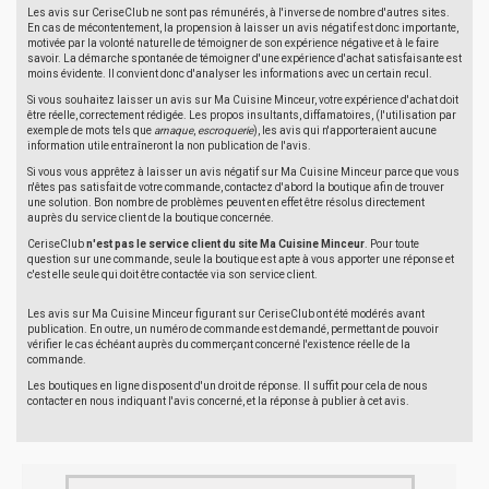
Les avis sur CeriseClub ne sont pas rémunérés, à l'inverse de nombre d'autres sites.
En cas de mécontentement, la propension à laisser un avis négatif est donc importante,
motivée par la volonté naturelle de témoigner de son expérience négative et à le faire
savoir. La démarche spontanée de témoigner d'une expérience d'achat satisfaisante est
moins évidente. Il convient donc d'analyser les informations avec un certain recul.
Si vous souhaitez laisser un avis sur Ma Cuisine Minceur, votre expérience d'achat doit
être réelle, correctement rédigée. Les propos insultants, diffamatoires, (l'utilisation par
exemple de mots tels que
arnaque
,
escroquerie
), les avis qui n'apporteraient aucune
information utile entraîneront la non publication de l'avis.
Si vous vous apprêtez à laisser un avis négatif sur Ma Cuisine Minceur parce que vous
n'êtes pas satisfait de votre commande, contactez d'abord la boutique afin de trouver
une solution. Bon nombre de problèmes peuvent en effet être résolus directement
auprès du service client de la boutique concernée.
CeriseClub
n'est pas le service client du site Ma Cuisine Minceur
. Pour toute
question sur une commande, seule la boutique est apte à vous apporter une réponse et
c'est elle seule qui doit être contactée via son service client.
Les avis sur Ma Cuisine Minceur figurant sur CeriseClub ont été modérés avant
publication. En outre, un numéro de commande est demandé, permettant de pouvoir
vérifier le cas échéant auprès du commerçant concerné l'existence réelle de la
commande.
Les boutiques en ligne disposent d'un droit de réponse. Il suffit pour cela de nous
contacter en nous indiquant l'avis concerné, et la réponse à publier à cet avis.