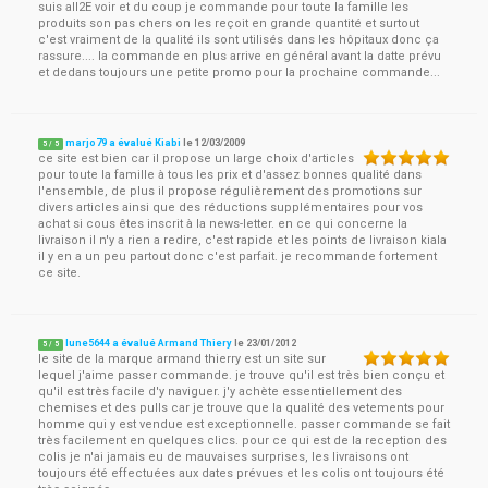
suis all2E voir et du coup je commande pour toute la famille les
produits son pas chers on les reçoit en grande quantité et surtout
c'est vraiment de la qualité ils sont utilisés dans les hôpitaux donc ça
rassure.... la commande en plus arrive en général avant la datte prévu
et dedans toujours une petite promo pour la prochaine commande...
marjo79 a évalué Kiabi
le
12/03/2009
5
/
5
ce site est bien car il propose un large choix d'articles
pour toute la famille à tous les prix et d'assez bonnes qualité dans
l'ensemble, de plus il propose régulièrement des promotions sur
divers articles ainsi que des réductions supplémentaires pour vos
achat si cous êtes inscrit à la news-letter. en ce qui concerne la
livraison il n'y a rien a redire, c'est rapide et les points de livraison kiala
il y en a un peu partout donc c'est parfait. je recommande fortement
ce site.
lune5644 a évalué Armand Thiery
le
23/01/2012
5
/
5
le site de la marque armand thierry est un site sur
lequel j'aime passer commande. je trouve qu'il est très bien conçu et
qu'il est très facile d'y naviguer. j'y achète essentiellement des
chemises et des pulls car je trouve que la qualité des vetements pour
homme qui y est vendue est exceptionnelle. passer commande se fait
très facilement en quelques clics. pour ce qui est de la reception des
colis je n'ai jamais eu de mauvaises surprises, les livraisons ont
toujours été effectuées aux dates prévues et les colis ont toujours été