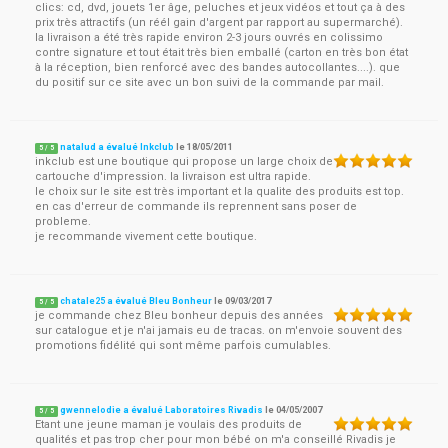
clics: cd, dvd, jouets 1er âge, peluches et jeux vidéos et tout ça à des
prix très attractifs (un réél gain d'argent par rapport au supermarché).
la livraison a été très rapide environ 2-3 jours ouvrés en colissimo
contre signature et tout était très bien emballé (carton en très bon état
à la réception, bien renforcé avec des bandes autocollantes....). que
du positif sur ce site avec un bon suivi de la commande par mail.
natalud a évalué Inkclub
le
18/05/2011
5
/
5
inkclub est une boutique qui propose un large choix de
cartouche d'impression. la livraison est ultra rapide.
le choix sur le site est très important et la qualite des produits est top.
en cas d'erreur de commande ils reprennent sans poser de
probleme.
je recommande vivement cette boutique.
chatale25 a évalué Bleu Bonheur
le
09/03/2017
5
/
5
je commande chez Bleu bonheur depuis des années
sur catalogue et je n'ai jamais eu de tracas. on m'envoie souvent des
promotions fidélité qui sont même parfois cumulables.
gwennelodie a évalué Laboratoires Rivadis
le
04/05/2007
5
/
5
Etant une jeune maman je voulais des produits de
qualités et pas trop cher pour mon bébé on m'a conseillé Rivadis je