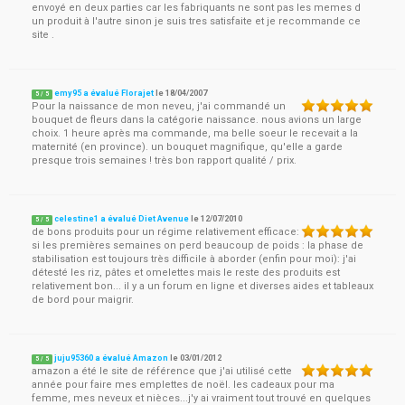
envoyé en deux parties car les fabriquants ne sont pas les memes d
un produit à l'autre sinon je suis tres satisfaite et je recommande ce
site .
emy95 a évalué Florajet
le
18/04/2007
5
/
5
Pour la naissance de mon neveu, j'ai commandé un
bouquet de fleurs dans la catégorie naissance. nous avions un large
choix. 1 heure après ma commande, ma belle soeur le recevait a la
maternité (en province). un bouquet magnifique, qu'elle a garde
presque trois semaines ! très bon rapport qualité / prix.
celestine1 a évalué Diet Avenue
le
12/07/2010
5
/
5
de bons produits pour un régime relativement efficace:
si les premières semaines on perd beaucoup de poids : la phase de
stabilisation est toujours très difficile à aborder (enfin pour moi): j'ai
détesté les riz, pâtes et omelettes mais le reste des produits est
relativement bon... il y a un forum en ligne et diverses aides et tableaux
de bord pour maigrir.
juju95360 a évalué Amazon
le
03/01/2012
5
/
5
amazon a été le site de référence que j'ai utilisé cette
année pour faire mes emplettes de noël. les cadeaux pour ma
femme, mes neveux et nièces...j'y ai vraiment tout trouvé en quelques