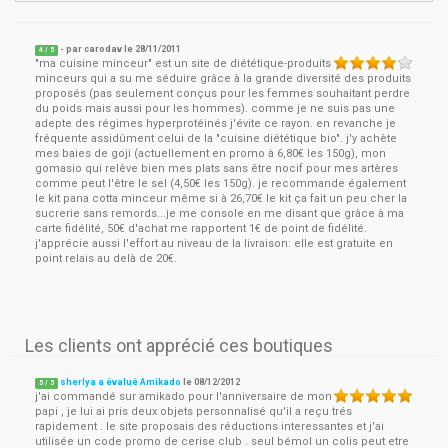
- par
carodav
le
28/11/2011
4
/ 5
"ma cuisine minceur" est un site de diététique-produits
minceurs qui a su me séduire grâce à la grande diversité des produits
proposés (pas seulement conçus pour les femmes souhaitant perdre
du poids mais aussi pour les hommes). comme je ne suis pas une
adepte des régimes hyperprotéinés j'évite ce rayon. en revanche je
fréquente assidûment celui de la "cuisine diététique bio". j'y achète
mes baies de goji (actuellement en promo à 6,80€ les 150g), mon
gomasio qui relève bien mes plats sans être nocif pour mes artères
comme peut l'être le sel (4,50€ les 150g). je recommande également
le kit pana cotta minceur même si à 26,70€ le kit ça fait un peu cher la
sucrerie sans remords...je me console en me disant que grâce à ma
carte fidélité, 50€ d'achat me rapportent 1€ de point de fidélité.
j'apprécie aussi l'effort au niveau de la livraison: elle est gratuite en
point relais au delà de 20€.
Les clients ont apprécié ces boutiques
sherlya a évalué Amikado
le
08/12/2012
5
/
5
j'ai commandé sur amikado pour l'anniversaire de mon
papi , je lui ai pris deux objets personnalisé qu'il a reçu trés
rapidement . le site proposais des réductions interessantes et j'ai
utilisée un code promo de cerise club . seul bémol un colis peut etre