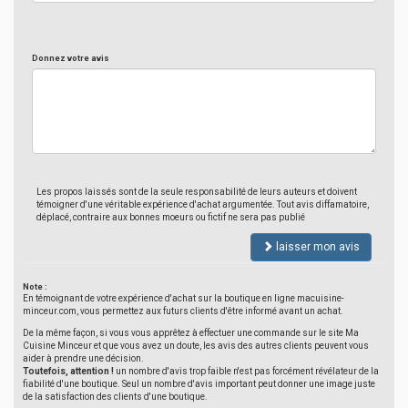
Donnez votre avis
Les propos laissés sont de la seule responsabilité de leurs auteurs et doivent
témoigner d'une véritable expérience d'achat argumentée. Tout avis diffamatoire,
déplacé, contraire aux bonnes moeurs ou fictif ne sera pas publié
laisser mon avis
Note :
En témoignant de votre expérience d'achat sur la boutique en ligne macuisine-
minceur.com, vous permettez aux futurs clients d'être informé avant un achat.
De la même façon, si vous vous apprêtez à effectuer une commande sur le site Ma
Cuisine Minceur et que vous avez un doute, les avis des autres clients peuvent vous
aider à prendre une décision.
Toutefois, attention !
un nombre d'avis trop faible n'est pas forcément révélateur de la
fiabilité d'une boutique. Seul un nombre d'avis important peut donner une image juste
de la satisfaction des clients d'une boutique.