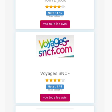
Note :
4
/
5
23 avis clients
voir tous les avis
Voyages SNCF
Note :
4
/
5
40 avis clients
voir tous les avis