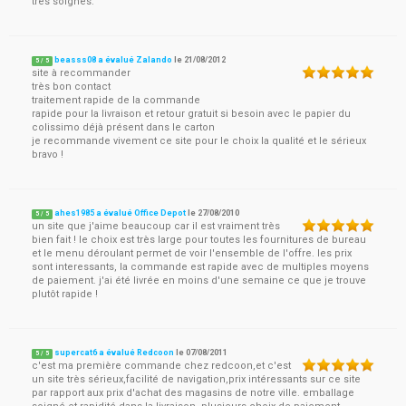
très soignés.
beasss08 a évalué Zalando
le
21/08/2012
5
/
5
site à recommander
très bon contact
traitement rapide de la commande
rapide pour la livraison et retour gratuit si besoin avec le papier du
colissimo déjà présent dans le carton
je recommande vivement ce site pour le choix la qualité et le sérieux
bravo !
ahes1985 a évalué Office Depot
le
27/08/2010
5
/
5
un site que j'aime beaucoup car il est vraiment très
bien fait ! le choix est très large pour toutes les fournitures de bureau
et le menu déroulant permet de voir l'ensemble de l'offre. les prix
sont interessants, la commande est rapide avec de multiples moyens
de paiement. j'ai été livrée en moins d'une semaine ce que je trouve
plutôt rapide !
supercat6 a évalué Redcoon
le
07/08/2011
5
/
5
c'est ma première commande chez redcoon,et c'est
un site très sérieux,facilité de navigation,prix intéressants sur ce site
par rapport aux prix d'achat des magasins de notre ville. emballage