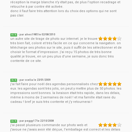
réception la marge blanche n'y était pas, de plus l'option recadrage et
retouche à par contre été activée.
donc il faut faire très attention lors du choix des options qui ne sont
pas clair.
- par
ahes1985
le
02/08/2010
4
/ 5
un autre site de tirage de photo sur internet. je le trouve
très bien fait, coloré et très facile en ce qui concerne la navigation. on
télécharge ses photos sur le site, puis il suffit de les sélectionner et de
choisir le format d'impression. j'ai reçu 15 photos de très bonne
qualité je trouve, en un peu plus d'une semaine, je suis donc très
contente de ce site.
- par
ccelia
le
23/01/2009
5
/ 5
j'ai fait faire pour noël des agendas personnalisés chez
eux. les agendas sont très jolis, on peut y mettre plus de 50 photos. les
impressions sont bonnes. la livraison était très rapide, dans les délais,
même à moins de 2 semaines de noël ! et ma famille était ravie du
cadeau ! bref je suis très contente et j'y retournerai !
- par
peggy17
le
22/10/2008
4
/ 5
j'ai passé plusieurs commande sur photo web et
j'avoue ne j'avais avoir été déçue, l'emballage est correct et les délais