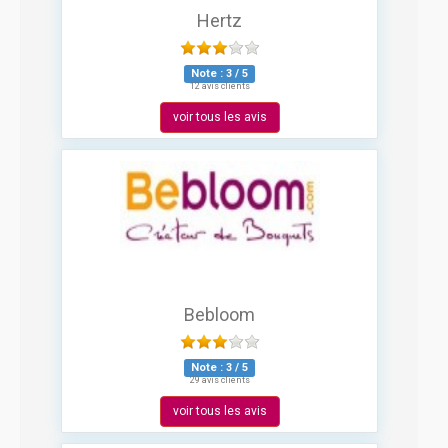
Hertz
Note :
3
/
5
12 avis clients
voir tous les avis
Bebloom
Note :
3
/
5
29 avis clients
voir tous les avis