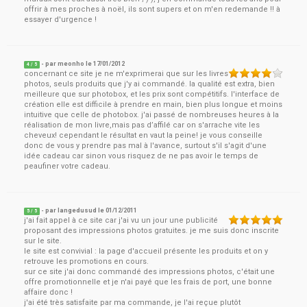
offrir à mes proches à noël, ils sont supers et on m'en redemande !! à
essayer d'urgence !
- par
meonho
le
17/01/2012
4
/ 5
concernant ce site je ne m'exprimerai que sur les livres
photos, seuls produits que j'y ai commandé. la qualité est extra, bien
meilleure que sur photobox, et les prix sont compétitifs. l'interface de
création elle est difficile à prendre en main, bien plus longue et moins
intuitive que celle de photobox. j'ai passé de nombreuses heures à la
réalisation de mon livre,mais pas d’affilé car on s'arrache vite les
cheveux! cependant le résultat en vaut la peine! je vous conseille
donc de vous y prendre pas mal à l'avance, surtout s'il s'agit d'une
idée cadeau car sinon vous risquez de ne pas avoir le temps de
peaufiner votre cadeau.
- par
langedusud
le
01/12/2011
5
/ 5
j'ai fait appel à ce site car j'ai vu un jour une publicité
proposant des impressions photos gratuites. je me suis donc inscrite
sur le site.
le site est convivial : la page d'accueil présente les produits et on y
retrouve les promotions en cours.
sur ce site j'ai donc commandé des impressions photos, c'était une
offre promotionnelle et je n'ai payé que les frais de port, une bonne
affaire donc !
j'ai été très satisfaite par ma commande, je l'ai reçue plutôt