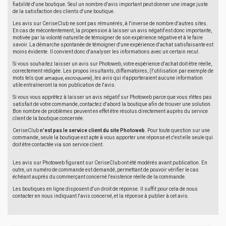
fiabilité d'une boutique. Seul un nombre d'avis important peut donner une image juste
de la satisfaction des clients d'une boutique.
Les avis sur CeriseClub ne sont pas rémunérés, à l'inverse de nombre d'autres sites.
En cas de mécontentement, la propension à laisser un avis négatif est donc importante,
motivée par la volonté naturelle de témoigner de son expérience négative et à le faire
savoir. La démarche spontanée de témoigner d'une expérience d'achat satisfaisante est
moins évidente. Il convient donc d'analyser les informations avec un certain recul.
Si vous souhaitez laisser un avis sur Photoweb, votre expérience d'achat doit être réelle,
correctement rédigée. Les propos insultants, diffamatoires, (l'utilisation par exemple de
mots tels que
arnaque
,
escroquerie
), les avis qui n'apporteraient aucune information
utile entraîneront la non publication de l'avis.
Si vous vous apprêtez à laisser un avis négatif sur Photoweb parce que vous n'êtes pas
satisfait de votre commande, contactez d'abord la boutique afin de trouver une solution.
Bon nombre de problèmes peuvent en effet être résolus directement auprès du service
client de la boutique concernée.
CeriseClub
n'est pas le service client du site Photoweb
. Pour toute question sur une
commande, seule la boutique est apte à vous apporter une réponse et c'est elle seule qui
doit être contactée via son service client.
Les avis sur Photoweb figurant sur CeriseClub ont été modérés avant publication. En
outre, un numéro de commande est demandé, permettant de pouvoir vérifier le cas
échéant auprès du commerçant concerné l'existence réelle de la commande.
Les boutiques en ligne disposent d'un droit de réponse. Il suffit pour cela de nous
contacter en nous indiquant l'avis concerné, et la réponse à publier à cet avis.