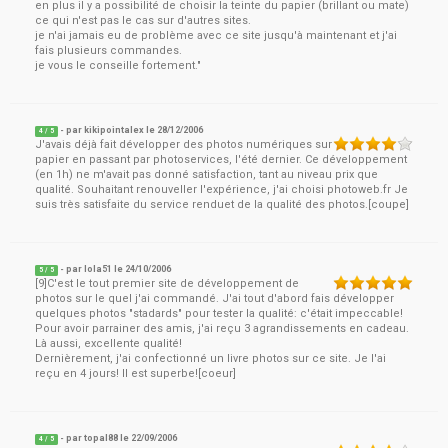
en plus il y a possibilité de choisir la teinte du papier (brillant ou mate)
ce qui n'est pas le cas sur d'autres sites.
je n'ai jamais eu de problème avec ce site jusqu'à maintenant et j'ai
fais plusieurs commandes.
je vous le conseille fortement."
- par
kikipointalex
le
28/12/2006
4
/ 5
J'avais déjà fait développer des photos numériques sur
papier en passant par photoservices, l'été dernier. Ce développement
(en 1h) ne m'avait pas donné satisfaction, tant au niveau prix que
qualité. Souhaitant renouveller l'expérience, j'ai choisi photoweb.fr Je
suis très satisfaite du service renduet de la qualité des photos.[coupe]
- par
lola51
le
24/10/2006
5
/ 5
[9]C'est le tout premier site de développement de
photos sur le quel j'ai commandé. J'ai tout d'abord fais développer
quelques photos "stadards" pour tester la qualité: c'était impeccable!
Pour avoir parrainer des amis, j'ai reçu 3 agrandissements en cadeau.
Là aussi, excellente qualité!
Dernièrement, j'ai confectionné un livre photos sur ce site. Je l'ai
reçu en 4 jours! Il est superbe![coeur]
- par
topal88
le
22/09/2006
4
/ 5