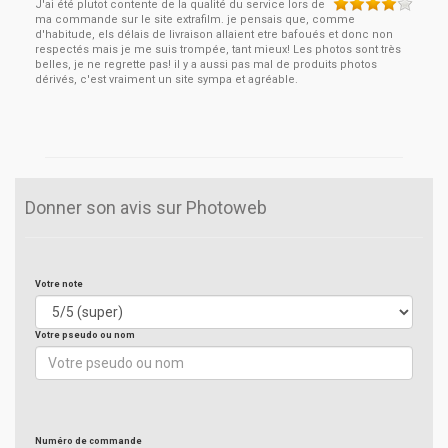
J'ai été plutot contente de la qualité du service lors de
ma commande sur le site extrafilm. je pensais que, comme
d'habitude, els délais de livraison allaient etre bafoués et donc non
respectés mais je me suis trompée, tant mieux! Les photos sont très
belles, je ne regrette pas! il y a aussi pas mal de produits photos
dérivés, c'est vraiment un site sympa et agréable.
Donner son avis sur Photoweb
Votre note
Votre pseudo ou nom
Numéro de commande