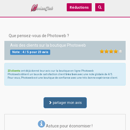
Réductions
Que pensez-vous de Photoweb ?
Avis des clients sur la boutique
Photoweb
Note :
4
/
5
pour
23
avis
23 clients
ont déjà donné leur avis sur la boutique en ligne Photoweb
Photoweb obtient un taux de satisfaction client
très bon
avec une note globale de 4/5.
Pour vous, Photoweb est une boutique de confiance avec une très bonne expérience client.
partager mon avis
Astuce pour économiser !