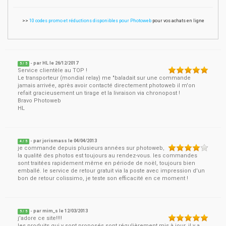
>>
10 codes promo et réductions disponibles pour Photoweb
pour vos achats en ligne
- par
HL
le
26/12/2017
5
/ 5
Service clientèle au TOP !
Le transporteur (mondial relay) me "baladait sur une commande
jamais arrivée, après avoir contacté directement photoweb il m'on
refait gracieusement un tirage et la livraison via chronopost !
Bravo Photoweb
HL
- par
jorismass
le
04/04/2013
4
/ 5
je commande depuis plusieurs années sur photoweb,
la qualité des photos est toujours au rendez-vous. les commandes
sont traitées rapidement même en période de noël, toujours bien
emballé. le service de retour gratuit via la poste avec impression d'un
bon de retour colissimo, je teste son efficacité en ce moment !
- par
mim_s
le
12/03/2013
5
/ 5
j'adore ce site!!!!
les produits qui y sont proposés sont régulièrement mis à jour. il y a