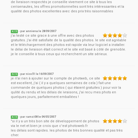
de livraison respectés je conseille vivement ce site à tous les
cerisenautes, les offres promotionnelles sont très intéressantes et la
qualité des photos excellentes avec des prix très raisonnables
- par
anniena
le
28/09/2007
4
/ 5
j'ai testé ce site grace à une offre avec des photos
gratuites. j'ai été satisfaite de la qualité des photos. le site est agréable
et le téléchargement des photos est rapide via leur logiciel a installer.
le délai de livraison était correct et le site est basé à côté de grenoble.
je le conseille à tous ceux qui recherchent un site sérieux.
- par
nico51
le
16/09/2007
5
/ 5
je n'ai rien à ajouter sur le compte de photweb, ce site
est excellent, j'ai ( il y a quelques semaines de cela ) fait une
commande de quelques photos ( qui étaient gratuites ) pour voir la
qulité du rendu et les délais de ivraisons, j'ai recu mes phots en
quelques jours, parfaitement emballées !
- par
ramzi08
le
04/05/2007
4
/ 5
"si il y a un très bon site de développement de photos
via le net et bien je crois que c'est photoweb.fr
les délais sont rapides. les photos de très bonnes qualité et pas très
cher.