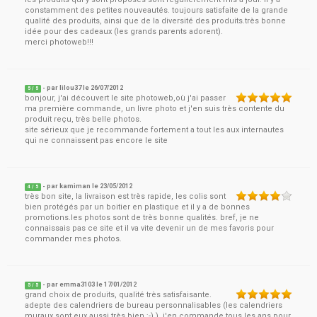
constamment des petites nouveautés. toujours satisfaite de la grande
qualité des produits, ainsi que de la diversité des produits.très bonne
idée pour des cadeaux (les grands parents adorent).
merci photoweb!!!
- par
lilou37
le
26/07/2012
5
/ 5
bonjour, j'ai découvert le site photoweb,où j'ai passer
ma première commande, un livre photo et j'en suis très contente du
produit reçu, très belle photos.
site sérieux que je recommande fortement a tout les aux internautes
qui ne connaissent pas encore le site
- par
kamiman
le
23/05/2012
4
/ 5
très bon site, la livraison est très rapide, les colis sont
bien protégés par un boitier en plastique et il y a de bonnes
promotions.les photos sont de très bonne qualités. bref, je ne
connaissais pas ce site et il va vite devenir un de mes favoris pour
commander mes photos.
- par
emma3103
le
17/01/2012
5
/ 5
grand choix de produits, qualité très satisfaisante.
adepte des calendriers de bureau personnalisables (les calendriers
muraux sont eux aussi très bien ;-) ), j'en commande tous les ans pour