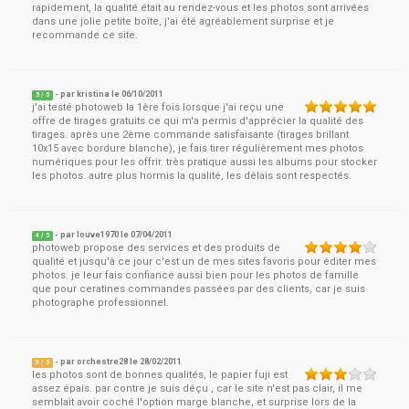
rapidement, la qualité était au rendez-vous et les photos sont arrivées
dans une jolie petite boîte, j'ai été agréablement surprise et je
recommande ce site.
- par
kristina
le
06/10/2011
5
/ 5
j'ai testé photoweb la 1ère fois lorsque j'ai reçu une
offre de tirages gratuits ce qui m'a permis d'apprécier la qualité des
tirages. après une 2ème commande satisfaisante (tirages brillant
10x15 avec bordure blanche), je fais tirer régulièrement mes photos
numériques pour les offrir. très pratique aussi les albums pour stocker
les photos. autre plus hormis la qualité, les délais sont respectés.
- par
louve1970
le
07/04/2011
4
/ 5
photoweb propose des services et des produits de
qualité et jusqu'à ce jour c'est un de mes sites favoris pour éditer mes
photos. je leur fais confiance aussi bien pour les photos de famille
que pour ceratines commandes passées par des clients, car je suis
photographe professionnel.
- par
orchestre28
le
28/02/2011
3
/ 5
les photos sont de bonnes qualités, le papier fuji est
assez épais. par contre je suis déçu , car le site n'est pas clair, il me
semblait avoir coché l'option marge blanche, et surprise lors de la